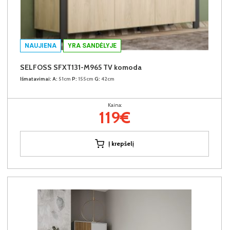
NAUJIENA
YRA SANDĖLYJE
SELFOSS SFXT131-M965 TV komoda
Išmatavimai:
A:
51cm
P:
155cm
G:
42cm
Kaina:
119€
Į krepšelį