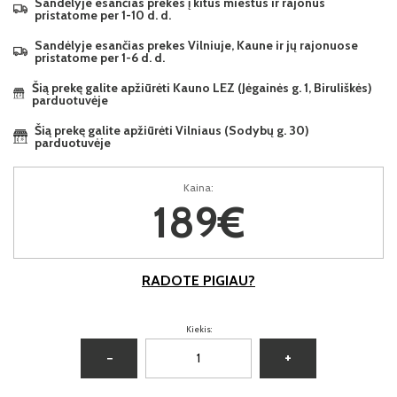
Sandėlyje esančias prekes į kitus miestus ir rajonus
pristatome per 1-10 d. d.
Sandėlyje esančias prekes Vilniuje, Kaune ir jų rajonuose
pristatome per 1-6 d. d.
Šią prekę galite apžiūrėti Kauno LEZ (Jėgainės g. 1, Biruliškės)
parduotuvėje
Šią prekę galite apžiūrėti Vilniaus (Sodybų g. 30)
parduotuvėje
Kaina:
189€
RADOTE PIGIAU?
Kiekis:
−
+