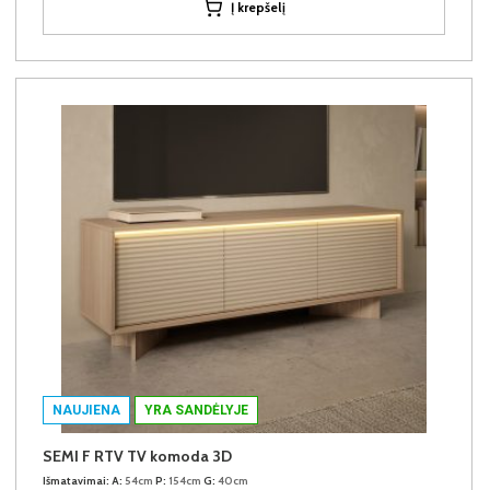
Į krepšelį
NAUJIENA
YRA SANDĖLYJE
SEMI F RTV TV komoda 3D
Išmatavimai:
A:
54cm
P:
154cm
G:
40cm