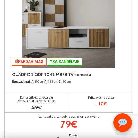
IŠPARDAVIMAS
YRA SANDĖLYJE
QUADRO 2 QDRT041-M878 TV komoda
Išmatavimai:
A:
50cm
P:
183cm
G:
40cm
Kaina taikyta laikotarpiu
Pritaikyta nuolaida
2026-07-01 iki 2026-07-30
- 10€
89€
Kaina galioja sandėlyje esančioms prekėms
79€
Kiekis: