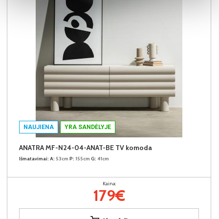
NAUJIENA
YRA SANDĖLYJE
ANATRA MF-N24-04-ANAT-BE TV komoda
Išmatavimai:
A:
53cm
P:
155cm
G:
41cm
Kaina:
179€