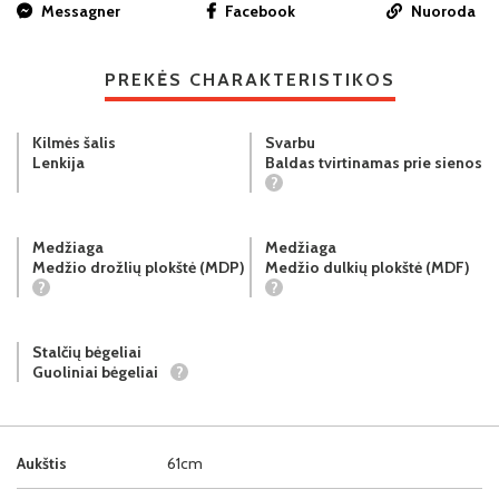
Messagner
Facebook
Nuoroda
PREKĖS CHARAKTERISTIKOS
Kilmės šalis
Svarbu
Lenkija
Baldas tvirtinamas prie sienos
?
Medžiaga
Medžiaga
Medžio drožlių plokštė (MDP)
Medžio dulkių plokštė (MDF)
?
?
Stalčių bėgeliai
Guoliniai bėgeliai
?
Aukštis
61cm