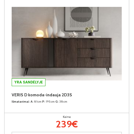
YRA SANDĖLYJE
VERIS D komoda-indauja 2D3S
Išmatavimai:
A:
81cm
P:
195cm
G:
38cm
Kaina:
239€