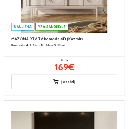
NAUJIENA
YRA SANDĖLYJE
MAZOMA RTV TV komoda 4D (Kazmir)
Išmatavimai:
A:
54cm
P:
154cm
G:
39cm
Kaina:
169€
Į krepšelį