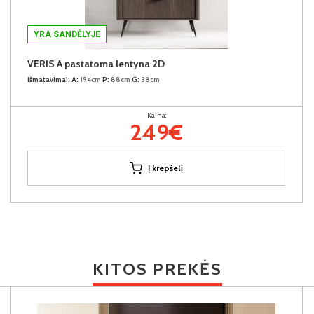
YRA SANDĖLYJE
VERIS A pastatoma lentyna 2D
Išmatavimai:
A:
194cm
P:
88cm
G:
38cm
Kaina:
249€
Į krepšelį
KITOS PREKĖS