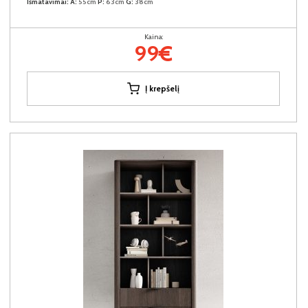
Išmatavimai:
A:
55cm
P:
63cm
G:
38cm
Kaina:
99€
Į krepšelį