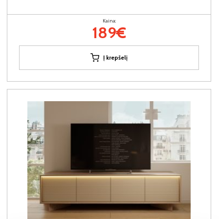
Kaina:
189€
Į krepšelį