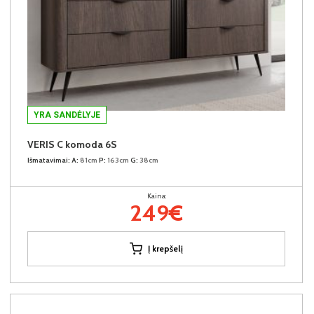
YRA SANDĖLYJE
VERIS C komoda 6S
Išmatavimai:
A:
81cm
P:
163cm
G:
38cm
Kaina:
249€
Į krepšelį