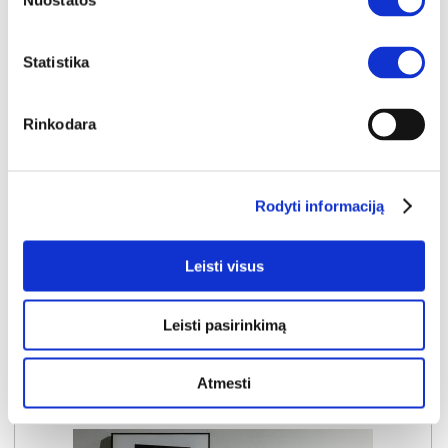
Nuostatos
Statistika
Rinkodara
NAUJIENA
YRA SANDĖLYJE
AMARO D RTV TV komoda
Rodyti informaciją
Išmatavimai:
A:
54cm
P:
183cm
G:
40cm
Leisti visus
Kaina:
204€
Leisti pasirinkimą
Į krepšelį
Atmesti