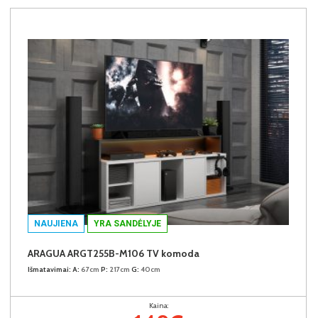
NAUJIENA
YRA SANDĖLYJE
ARAGUA ARGT255B-M106 TV komoda
Išmatavimai:
A:
67cm
P:
217cm
G:
40cm
Kaina: