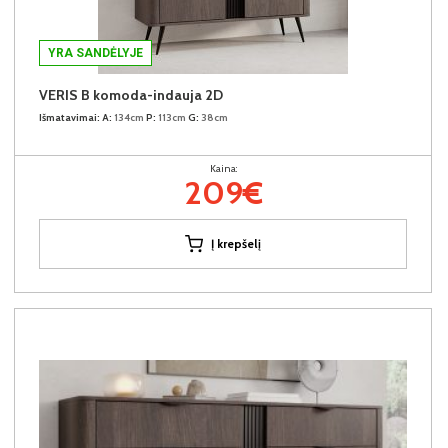
YRA SANDĖLYJE
VERIS B komoda-indauja 2D
Išmatavimai:
A:
134cm
P:
113cm
G:
38cm
Kaina:
209€
Į krepšelį