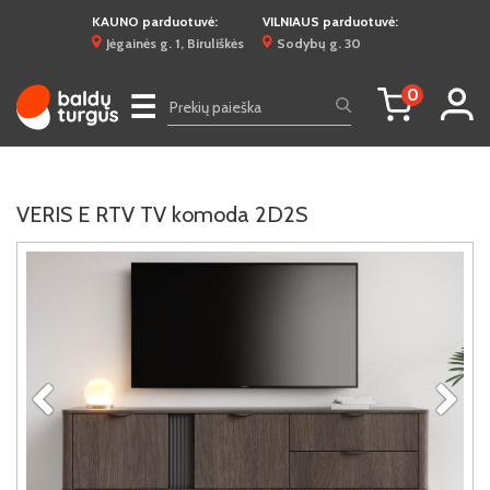
KAUNO parduotuvė:
VILNIAUS parduotuvė:
Jėgainės g. 1, Biruliškės
Sodybų g. 30
0
☰
VERIS E RTV TV komoda 2D2S