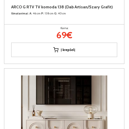
ARCO G RTV TV komoda 138 (Dab Artisan/Szary Grafit)
Išmatavimai:
A:
46cm
P:
138cm
G:
40cm
Kaina:
69€
Į krepšelį