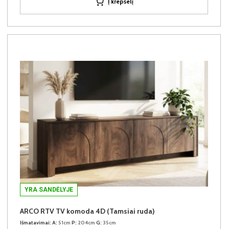
Į krepšelį
YRA SANDĖLYJE
ARCO RTV TV komoda 4D (Tamsiai ruda)
Išmatavimai:
A:
51cm
P:
204cm
G:
35cm