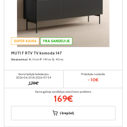
SUPER KAINA
YRA SANDĖLYJE
MUTI F RTV TV komoda 147
Išmatavimai:
A:
51cm
P:
147cm
G:
40cm
Kaina taikyta laikotarpiu
Pritaikyta nuolaida
2026-06-25 iki 2026-07-24
- 10€
179€
Kaina galioja sandėlyje esančioms prekėms
169€
Į krepšelį