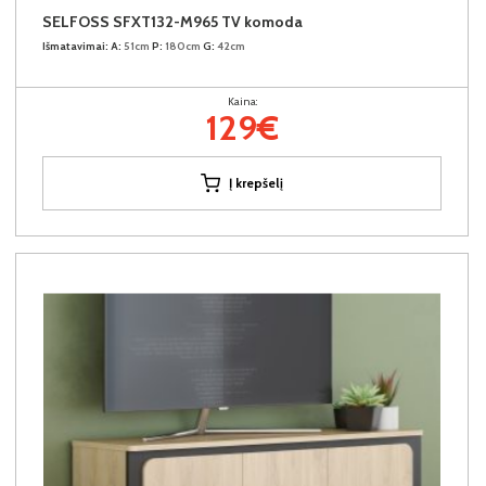
SELFOSS SFXT132-M965 TV komoda
Išmatavimai:
A:
51cm
P:
180cm
G:
42cm
Kaina:
129€
Į krepšelį