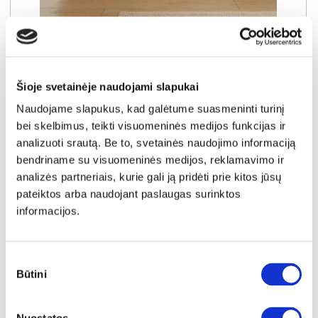
NAUJIENA
YRA SANDĖLYJE
SEMI E RTV TV komoda 4D
Išmatavimai:
A:
54cm
P:
204cm
G:
40cm
Šioje svetainėje naudojami slapukai
Naudojame slapukus, kad galėtume suasmeninti turinį
Kaina:
239€
bei skelbimus, teikti visuomeninės medijos funkcijas ir
analizuoti srautą. Be to, svetainės naudojimo informaciją
bendriname su visuomeninės medijos, reklamavimo ir
Į krepšelį
analizės partneriais, kurie gali ją pridėti prie kitos jūsų
pateiktos arba naudojant paslaugas surinktos
informacijos.
Sutikimo
Būtini
pasirinkimas