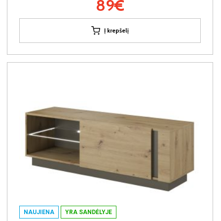
89€
Į krepšelį
NAUJIENA
YRA SANDĖLYJE