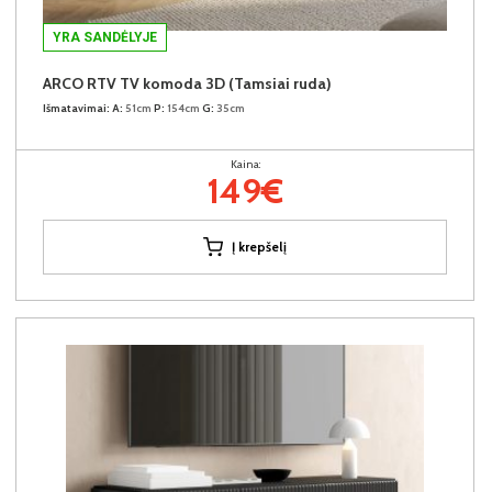
YRA SANDĖLYJE
ARCO RTV TV komoda 3D (Tamsiai ruda)
Išmatavimai:
A:
51cm
P:
154cm
G:
35cm
Kaina:
149€
Į krepšelį