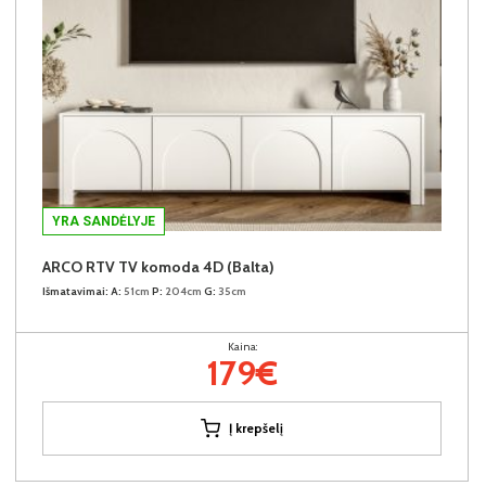
YRA SANDĖLYJE
ARCO RTV TV komoda 4D (Balta)
Išmatavimai:
A:
51cm
P:
204cm
G:
35cm
Kaina:
179€
Į krepšelį