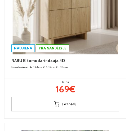
NAUJIENA
YRA SANDĖLYJE
NABU B komoda-indauja 4D
Išmatavimai:
A:
124cm
P:
104cm
G:
38cm
Kaina:
169€
Į krepšelį