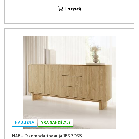
Į krepšelį
NAUJIENA
YRA SANDĖLYJE
NABU D komoda-indauja 183 3D3S