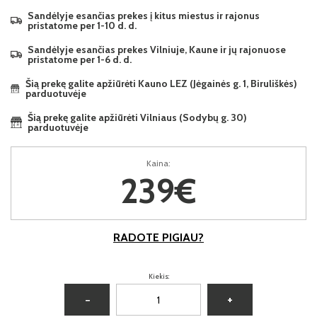
Sandėlyje esančias prekes į kitus miestus ir rajonus
pristatome per 1-10 d. d.
Sandėlyje esančias prekes Vilniuje, Kaune ir jų rajonuose
pristatome per 1-6 d. d.
Šią prekę galite apžiūrėti Kauno LEZ (Jėgainės g. 1, Biruliškės)
parduotuvėje
Šią prekę galite apžiūrėti Vilniaus (Sodybų g. 30)
parduotuvėje
Kaina:
239€
RADOTE PIGIAU?
Kiekis:
−
+