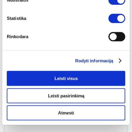
Nuostatos
Statistika
Rinkodara
NAUJIENA
YRA SANDĖLYJE
Rodyti informaciją
SEMI D komoda-indauja 2D2S
Išmatavimai:
A:
84cm
P:
104cm
G:
40cm
Leisti visus
Kaina:
224€
Leisti pasirinkimą
Į krepšelį
Atmesti