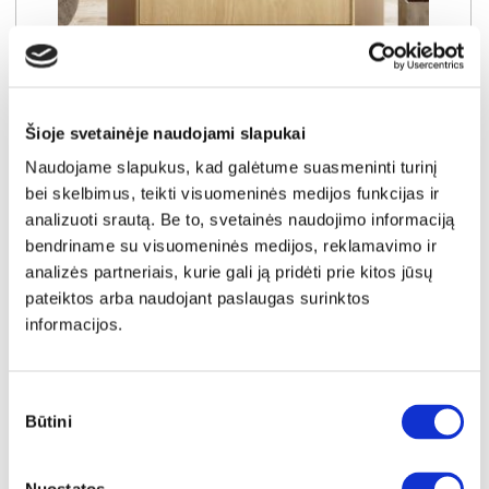
NAUJIENA
YRA SANDĖLYJE
NABU C komoda 93 4S
Šioje svetainėje naudojami slapukai
Išmatavimai:
A:
104cm
P:
93cm
G:
38cm
Naudojame slapukus, kad galėtume suasmeninti turinį
Kaina:
bei skelbimus, teikti visuomeninės medijos funkcijas ir
159€
analizuoti srautą. Be to, svetainės naudojimo informaciją
bendriname su visuomeninės medijos, reklamavimo ir
analizės partneriais, kurie gali ją pridėti prie kitos jūsų
Į krepšelį
pateiktos arba naudojant paslaugas surinktos
informacijos.
Sutikimo
Būtini
pasirinkimas