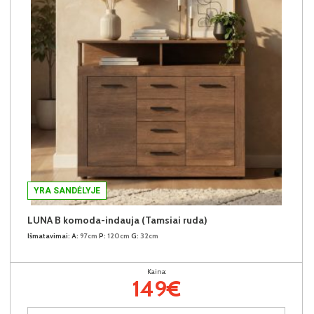
YRA SANDĖLYJE
LUNA B komoda-indauja (Tamsiai ruda)
Išmatavimai:
A:
97cm
P:
120cm
G:
32cm
Kaina:
149€