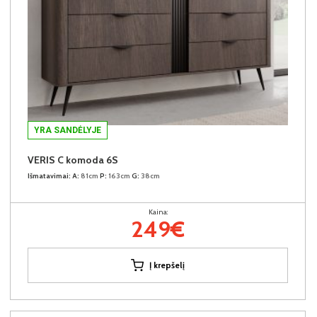
YRA SANDĖLYJE
VERIS C komoda 6S
Išmatavimai:
A:
81cm
P:
163cm
G:
38cm
Kaina:
249€
Į krepšelį