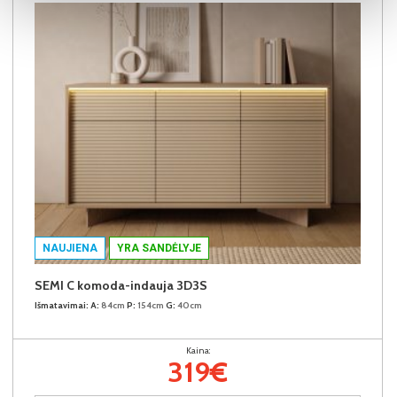
NAUJIENA
YRA SANDĖLYJE
SEMI C komoda-indauja 3D3S
Išmatavimai:
A:
84cm
P:
154cm
G:
40cm
Kaina:
319€