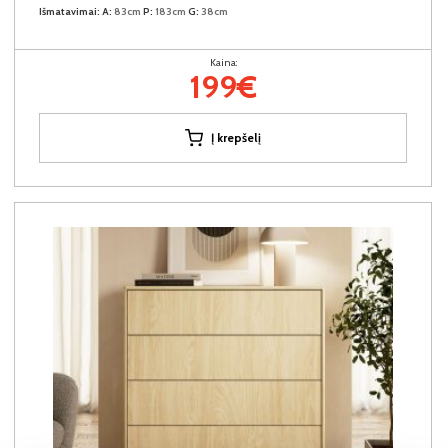
Išmatavimai:
A:
83cm
P:
183cm
G:
38cm
Kaina:
199€
Į krepšelį