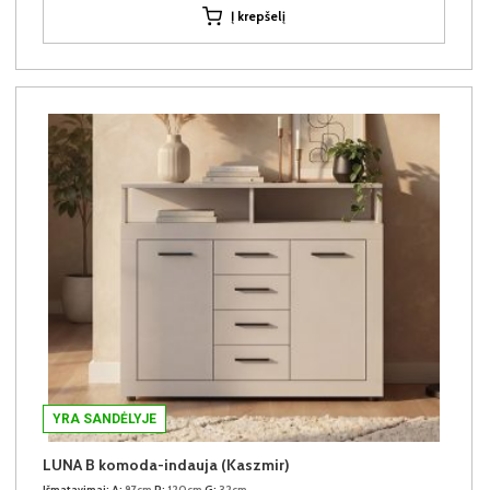
Į krepšelį
YRA SANDĖLYJE
LUNA B komoda-indauja (Kaszmir)
Išmatavimai:
A:
97cm
P:
120cm
G:
32cm