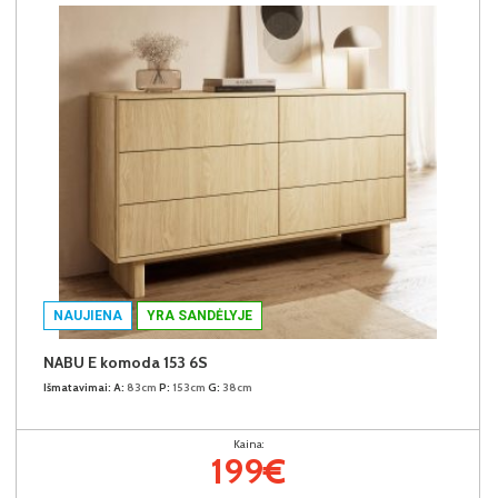
NAUJIENA
YRA SANDĖLYJE
NABU E komoda 153 6S
Išmatavimai:
A:
83cm
P:
153cm
G:
38cm
Kaina:
199€