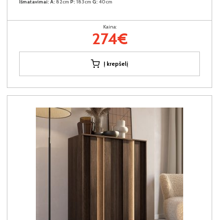
Išmatavimai:
A:
82cm
P:
183cm
G:
40cm
Kaina:
274€
Į krepšelį