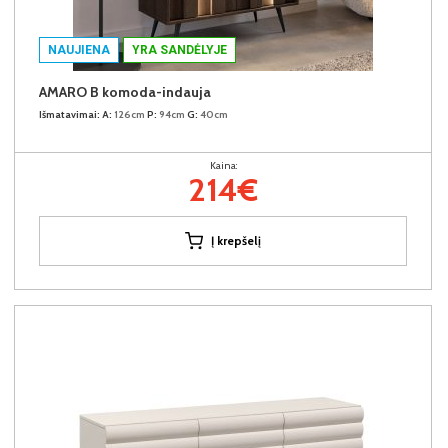
NAUJIENA
YRA SANDĖLYJE
AMARO B komoda-indauja
Išmatavimai:
A:
126cm
P:
94cm
G:
40cm
Kaina:
214€
Į krepšelį