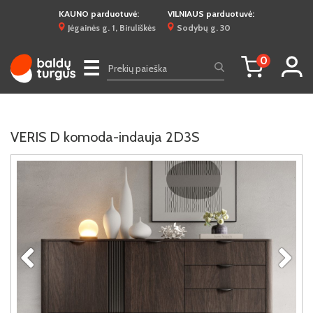
KAUNO parduotuvė:
VILNIAUS parduotuvė:
Jėgainės g. 1, Biruliškės
Sodybų g. 30
0
☰
VERIS D komoda-indauja 2D3S