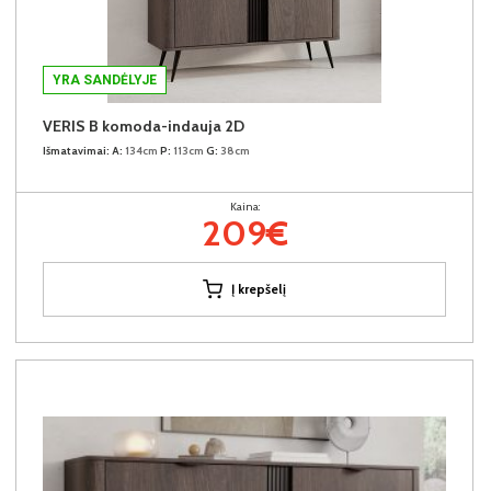
YRA SANDĖLYJE
VERIS B komoda-indauja 2D
Išmatavimai:
A:
134cm
P:
113cm
G:
38cm
Kaina:
209€
Į krepšelį