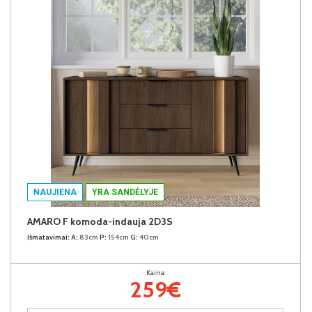
NAUJIENA
YRA SANDĖLYJE
AMARO F komoda-indauja 2D3S
Išmatavimai:
A:
83cm
P:
154cm
G:
40cm
Kaina:
259€