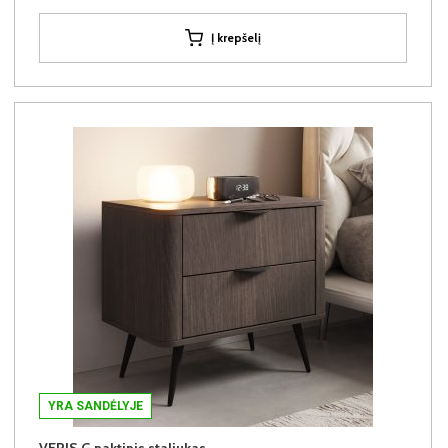
Į krepšelį
YRA SANDĖLYJE
VERIS G naktinis staliukas