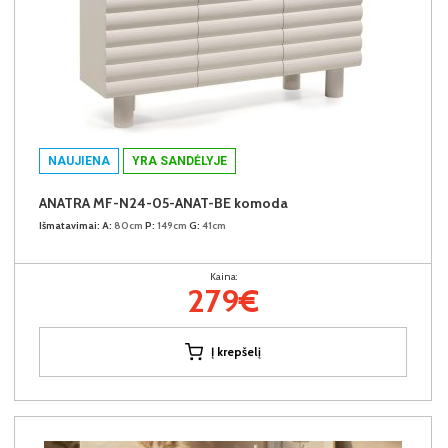
NAUJIENA
YRA SANDĖLYJE
ANATRA MF-N24-05-ANAT-BE komoda
Išmatavimai:
A:
80cm
P:
149cm
G:
41cm
Kaina:
279€
Į krepšelį