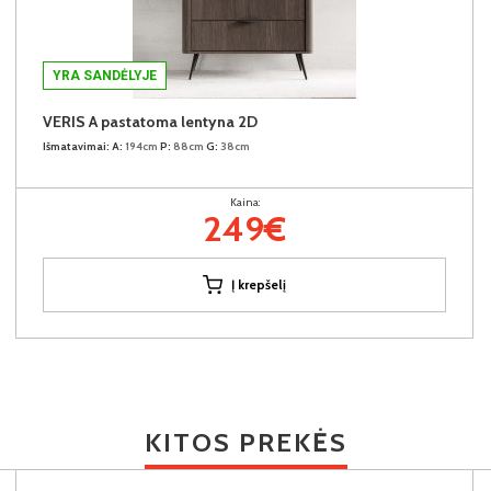
YRA SANDĖLYJE
VERIS A pastatoma lentyna 2D
Išmatavimai:
A:
194cm
P:
88cm
G:
38cm
Kaina:
249€
Į krepšelį
KITOS PREKĖS