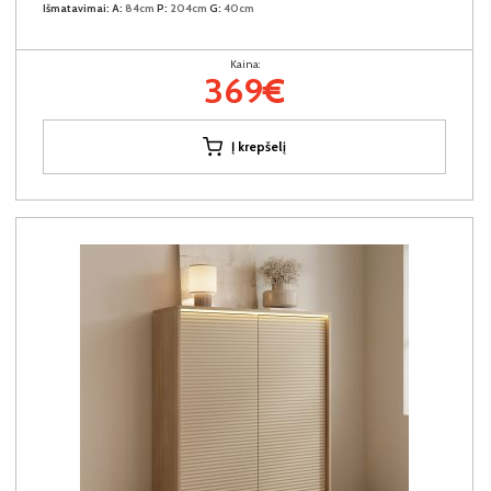
Išmatavimai:
A:
84cm
P:
204cm
G:
40cm
Kaina:
369€
Į krepšelį