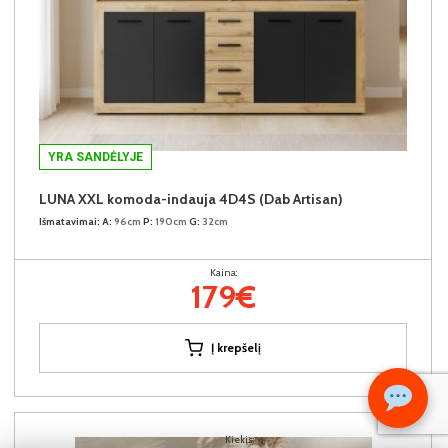
YRA SANDĖLYJE
LUNA XXL komoda-indauja 4D4S (Dab Artisan)
Išmatavimai:
A:
96cm
P:
190cm
G:
32cm
Kaina:
179€
Į krepšelį
Kiekis: