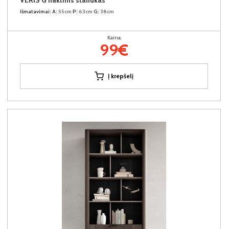
Išmatavimai:
A:
55cm
P:
63cm
G:
38cm
Kaina:
99€
Į krepšelį