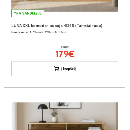
YRA SANDĖLYJE
LUNA XXL komoda-indauja 4D4S (Tamsiai ruda)
Išmatavimai:
A:
96cm
P:
190cm
G:
32cm
Kaina:
179€
Į krepšelį