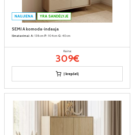
NAUJIENA
YRA SANDĖLYJE
SEMI A komoda-indauja
Išmatavimai:
A:
138cm
P:
104cm
G:
40cm
Kaina:
309€
Į krepšelį