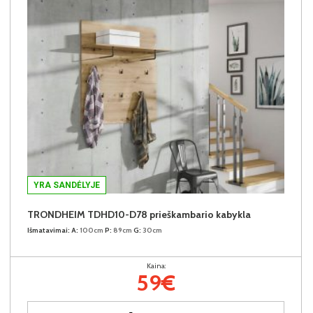
YRA SANDĖLYJE
TRONDHEIM TDHD10-D78 prieškambario kabykla
Išmatavimai:
A:
100cm
P:
89cm
G:
30cm
Kaina:
59€