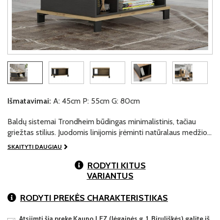
Išmatavimai:
A: 45cm P: 55cm G: 80cm
Baldų sistemai Trondheim būdingas minimalistinis, tačiau
griežtas stilius. Juodomis linijomis įrėminti natūralaus medžio…
SKAITYTI DAUGIAU
RODYTI KITUS
VARIANTUS
RODYTI PREKĖS CHARAKTERISTIKAS
Atsiimti šią prekę Kauno LEZ (Jėgainės g. 1, Biruliškės) galite iš