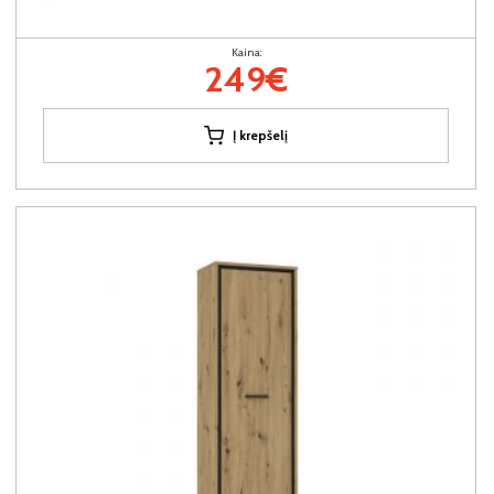
Kaina:
249€
Į krepšelį