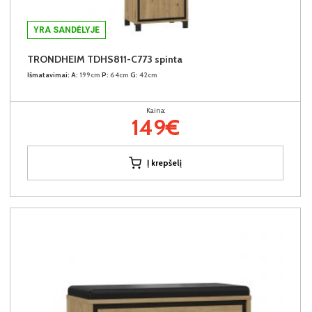
YRA SANDĖLYJE
TRONDHEIM TDHS811-C773 spinta
Išmatavimai:
A:
199cm
P:
64cm
G:
42cm
Kaina:
149€
Į krepšelį