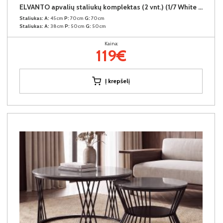
ELVANTO apvalių staliukų komplektas (2 vnt.) (1/7 White Marble Gloss)
Staliukas:
A:
45cm
P:
70cm
G:
70cm
Staliukas:
A:
38cm
P:
50cm
G:
50cm
Kaina:
119€
Į krepšelį