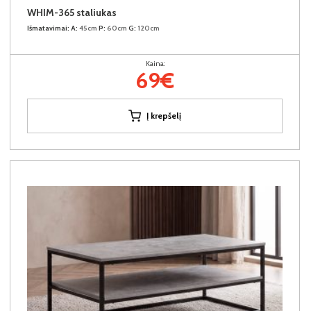
WHIM-365 staliukas
Išmatavimai:
A:
45cm
P:
60cm
G:
120cm
Kaina:
69€
Į krepšelį