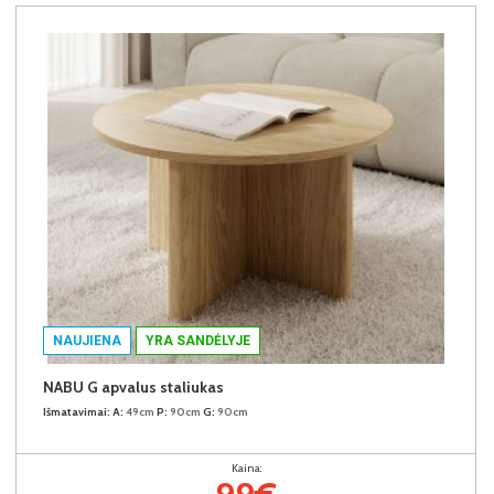
NAUJIENA
YRA SANDĖLYJE
NABU G apvalus staliukas
Išmatavimai:
A:
49cm
P:
90cm
G:
90cm
Kaina: