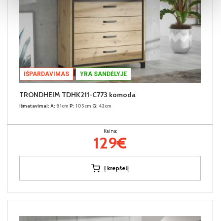
IŠPARDAVIMAS
YRA SANDĖLYJE
TRONDHEIM TDHK211-C773 komoda
Išmatavimai:
A:
81cm
P:
105cm
G:
42cm
Kaina:
129€
Į krepšelį