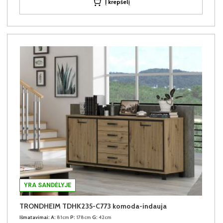
Į krepšelį
YRA SANDĖLYJE
TRONDHEIM TDHK235-C773 komoda-indauja
Išmatavimai:
A:
81cm
P:
178cm
G:
42cm