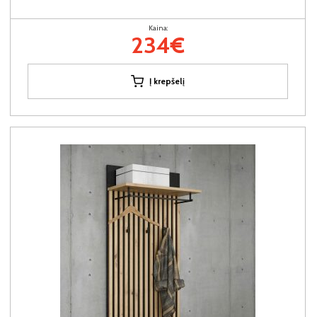
Kaina:
234€
Į krepšelį