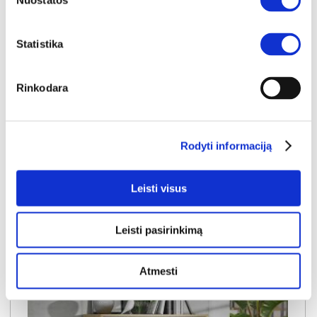
Nuostatos
YRA SANDĖLYJE
Statistika
TRONDHEIM TDHD211-C773 batų dėžė-spintelė
Išmatavimai:
A:
91cm
P:
54cm
G:
42cm
Rinkodara
Kaina:
99€
Rodyti informaciją
Į krepšelį
Leisti visus
Leisti pasirinkimą
Atmesti