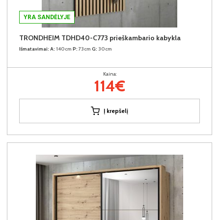
YRA SANDĖLYJE
TRONDHEIM TDHD40-C773 prieškambario kabykla
Išmatavimai:
A:
140cm
P:
73cm
G:
30cm
Kaina:
114€
Į krepšelį