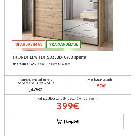
IŠPARDAVIMAS
YRA SANDĖLYJE
TRONDHEIM TDHS9233B-C773 spinta
Išmatavimai:
A:
216cm
P:
231cm
G:
64cm
Kaina taikyta laikotarpiu
Pritaikyta nuolaida
2026-06-16 iki 2026-07-15
- 80€
479€
Kaina galioja sandėlyje esančioms prekėms
399€
Į krepšelį