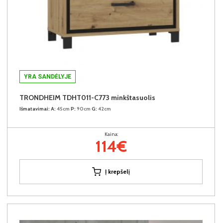
YRA SANDĖLYJE
TRONDHEIM TDHT011-C773 minkštasuolis
Išmatavimai:
A:
45cm
P:
90cm
G:
42cm
Kaina:
114€
Į krepšelį