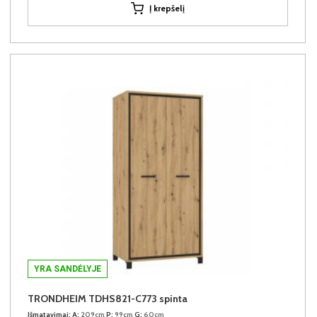
Į krepšelį
YRA SANDĖLYJE
TRONDHEIM TDHS821-C773 spinta
Išmatavimai:
A:
209cm
P:
99cm
G:
60cm