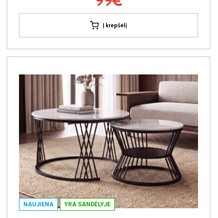
99€
Į krepšelį
NAUJIENA
YRA SANDĖLYJE