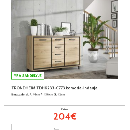
YRA SANDĖLYJE
TRONDHEIM TDHK233-C773 komoda-indauja
Išmatavimai:
A:
91cm
P:
138cm
G:
42cm
Kaina:
204€