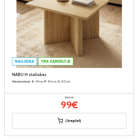
NAUJIENA
YRA SANDĖLYJE
NABU H staliukas
Išmatavimai:
A:
49cm
P:
80cm
G:
80cm
Kaina:
99€
Į krepšelį