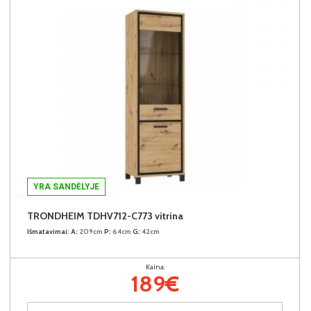
YRA SANDĖLYJE
TRONDHEIM TDHV712-C773 vitrina
Išmatavimai:
A:
209cm
P:
64cm
G:
42cm
Kaina:
189€