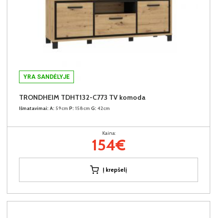
YRA SANDĖLYJE
TRONDHEIM TDHT132-C773 TV komoda
Išmatavimai:
A:
59cm
P:
158cm
G:
42cm
Kaina:
154€
Į krepšelį