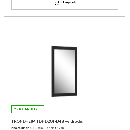
Į krepšelį
YRA SANDĖLYJE
TRONDHEIM TDHD201-D48 veidrodis
Išmatavimai:
A:
100cm
P:
54cm
G:
2cm