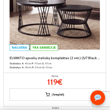
NAUJIENA
YRA SANDĖLYJE
ELVANTO apvalių staliukų komplektas (2 vnt.) (5/7 Black Matt)
Staliukas:
A:
45cm
P:
70cm
G:
70cm
Staliukas:
A:
38cm
P:
50cm
G:
50cm
Kaina:
119€
Į krepšelį
Kiekis: