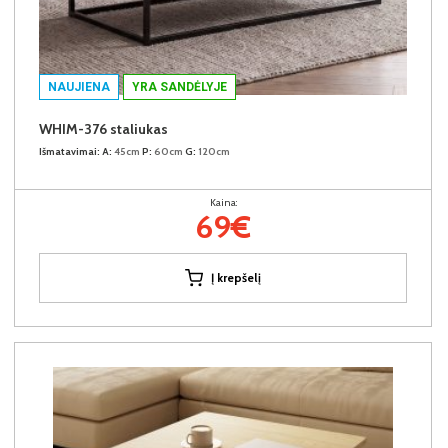
NAUJIENA
YRA SANDĖLYJE
WHIM-376 staliukas
Išmatavimai:
A:
45cm
P:
60cm
G:
120cm
Kaina:
69€
Į krepšelį