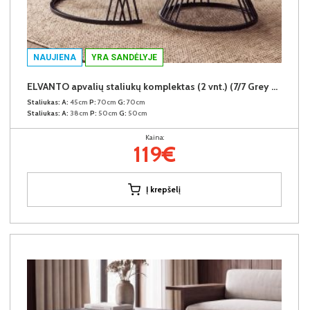
NAUJIENA
YRA SANDĖLYJE
ELVANTO apvalių staliukų komplektas (2 vnt.) (7/7 Grey Gloss)
Staliukas:
A:
45cm
P:
70cm
G:
70cm
Staliukas:
A:
38cm
P:
50cm
G:
50cm
Kaina:
119€
Į krepšelį