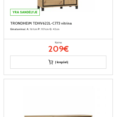
YRA SANDĖLYJE
TRONDHEIM TDHV622L-C773 vitrina
Išmatavimai:
A:
161cm
P:
101cm
G:
42cm
Kaina:
209€
Į krepšelį