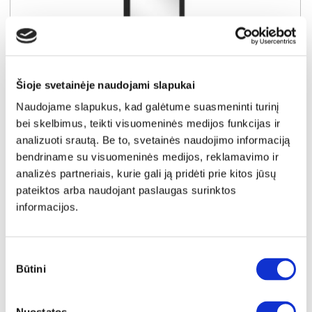
Šioje svetainėje naudojami slapukai
Naudojame slapukus, kad galėtume suasmeninti turinį
YRA SANDĖLYJE
bei skelbimus, teikti visuomeninės medijos funkcijas ir
analizuoti srautą. Be to, svetainės naudojimo informaciją
TRONDHEIM TDHD201-D48 veidrodis
bendriname su visuomeninės medijos, reklamavimo ir
Išmatavimai:
A:
100cm
P:
54cm
G:
2cm
analizės partneriais, kurie gali ją pridėti prie kitos jūsų
pateiktos arba naudojant paslaugas surinktos
Kaina:
informacijos.
39€
Į krepšelį
Sutikimo
Būtini
pasirinkimas