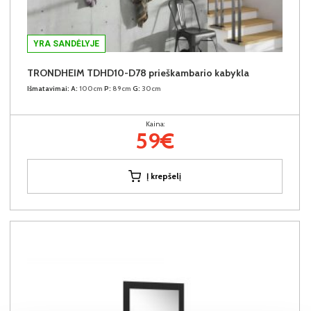
YRA SANDĖLYJE
TRONDHEIM TDHD10-D78 prieškambario kabykla
Išmatavimai:
A:
100cm
P:
89cm
G:
30cm
Kaina:
59€
Į krepšelį