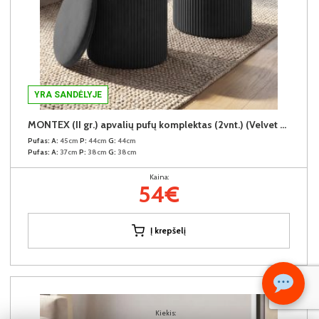
YRA SANDĖLYJE
MONTEX (II gr.) apvalių pufų komplektas (2vnt.) (Velvet #80 Juodas)
Pufas:
A:
45cm
P:
44cm
G:
44cm
Pufas:
A:
37cm
P:
38cm
G:
38cm
Kaina:
54€
Į krepšelį
Kiekis: