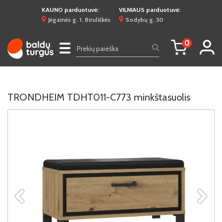
KAUNO parduotuvė:
VILNIAUS parduotuvė:
Jėgainės g. 1, Biruliškės
Sodybų g. 30
0
☰
TRONDHEIM TDHT011-C773 minkštasuolis