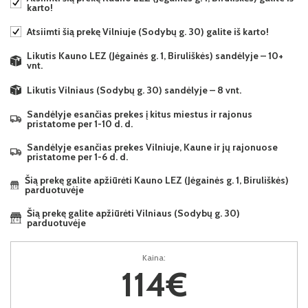
karto!
Atsiimti šią prekę Vilniuje (Sodybų g. 30) galite iš karto!
Likutis Kauno LEZ (Jėgainės g. 1, Biruliškės) sandėlyje – 10+
vnt.
Likutis Vilniaus (Sodybų g. 30) sandėlyje – 8 vnt.
Sandėlyje esančias prekes į kitus miestus ir rajonus
pristatome per 1-10 d. d.
Sandėlyje esančias prekes Vilniuje, Kaune ir jų rajonuose
pristatome per 1-6 d. d.
Šią prekę galite apžiūrėti Kauno LEZ (Jėgainės g. 1, Biruliškės)
parduotuvėje
Šią prekę galite apžiūrėti Vilniaus (Sodybų g. 30)
parduotuvėje
Kaina:
114€