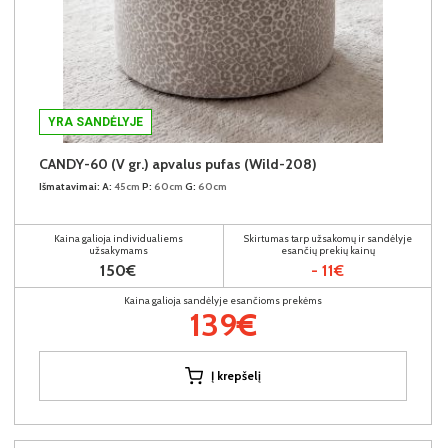
YRA SANDĖLYJE
CANDY-60 (V gr.) apvalus pufas (Wild-208)
Išmatavimai:
A:
45cm
P:
60cm
G:
60cm
Kaina galioja individualiems
Skirtumas tarp užsakomų ir sandėlyje
užsakymams
esančių prekių kainų
150€
- 11€
Kaina galioja sandėlyje esančioms prekėms
139€
Į krepšelį