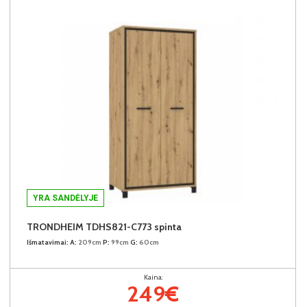
YRA SANDĖLYJE
TRONDHEIM TDHS821-C773 spinta
Išmatavimai:
A:
209cm
P:
99cm
G:
60cm
Kaina:
249€