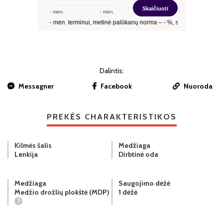
Dalintis:
Messagner
Facebook
Nuoroda
PREKĖS CHARAKTERISTIKOS
Kilmės šalis
Medžiaga
Lenkija
Dirbtinė oda
Medžiaga
Saugojimo dėžė
Medžio drožlių plokštė (MDP)
1 dėžė
?