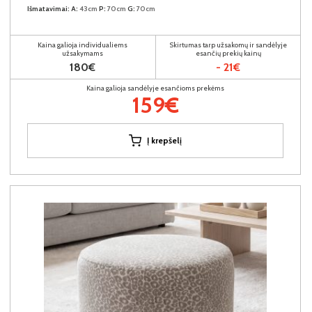
Išmatavimai:
A:
43cm
P:
70cm
G:
70cm
Kaina galioja individualiems
Skirtumas tarp užsakomų ir sandėlyje
užsakymams
esančių prekių kainų
180€
- 21€
Kaina galioja sandėlyje esančioms prekėms
159€
Į krepšelį