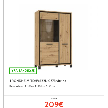
YRA SANDĖLYJE
TRONDHEIM TDHV622L-C773 vitrina
Išmatavimai:
A:
161cm
P:
101cm
G:
42cm
Kaina:
209€