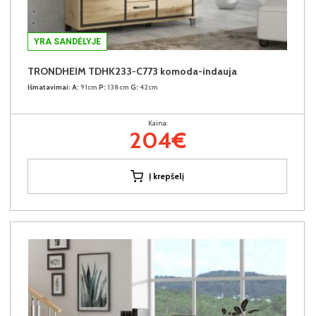
YRA SANDĖLYJE
TRONDHEIM TDHK233-C773 komoda-indauja
Išmatavimai:
A:
91cm
P:
138cm
G:
42cm
Kaina:
204€
Į krepšelį