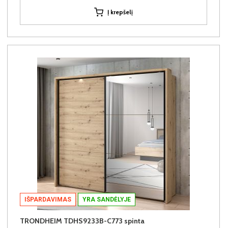
Į krepšelį
IŠPARDAVIMAS
YRA SANDĖLYJE
TRONDHEIM TDHS9233B-C773 spinta