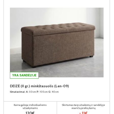
YRA SANDĖLYJE
DEIZĖ (II gr.) minkštasuolis (Len-09)
Išmatavimai:
A:
50cm
P:
105cm
G:
40cm
Kaina galioja individualiems
Skirtumas tarp užsakomų ir sandėlyje
užsakymams
esančių prekių kainų
120€
- 11€