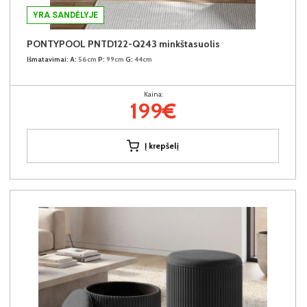
YRA SANDĖLYJE
PONTYPOOL PNTD122-Q243 minkštasuolis
Išmatavimai:
A:
56cm
P:
99cm
G:
44cm
Kaina:
199€
Į krepšelį