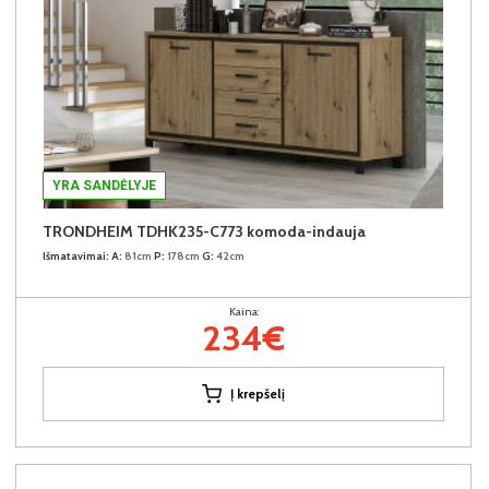
YRA SANDĖLYJE
TRONDHEIM TDHK235-C773 komoda-indauja
Išmatavimai:
A:
81cm
P:
178cm
G:
42cm
Kaina:
234€
Į krepšelį