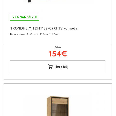
YRA SANDĖLYJE
TRONDHEIM TDHT132-C773 TV komoda
Išmatavimai:
A:
59cm
P:
158cm
G:
42cm
Kaina:
154€
Į krepšelį