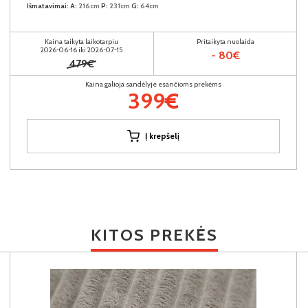
Išmatavimai:
A:
216cm
P:
231cm
G:
64cm
Kaina taikyta laikotarpiu
Pritaikyta nuolaida
2026-06-16 iki 2026-07-15
- 80€
479€
Kaina galioja sandėlyje esančioms prekėms
399€
Į krepšelį
KITOS PREKĖS