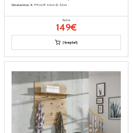
Išmatavimai:
A:
199cm
P:
64cm
G:
42cm
Kaina:
149€
Į krepšelį