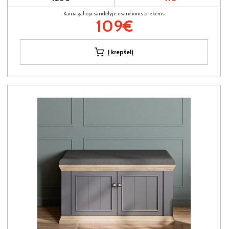
Kaina galioja sandėlyje esančioms prekėms
109€
Į krepšelį