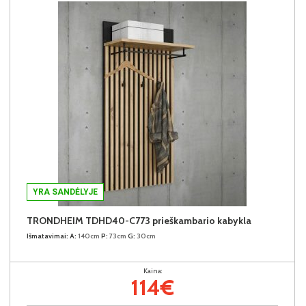
YRA SANDĖLYJE
TRONDHEIM TDHD40-C773 prieškambario kabykla
Išmatavimai:
A:
140cm
P:
73cm
G:
30cm
Kaina:
114€