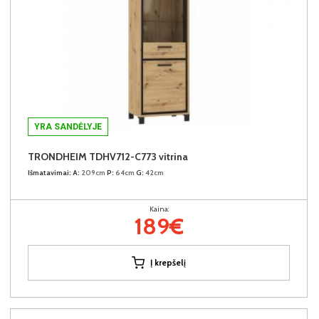
YRA SANDĖLYJE
TRONDHEIM TDHV712-C773 vitrina
Išmatavimai:
A:
209cm
P:
64cm
G:
42cm
Kaina:
189€
Į krepšelį