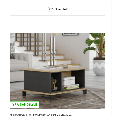
Į krepšelį
YRA SANDĖLYJE
TRONDHEIM TDHT511-C773 staliukas