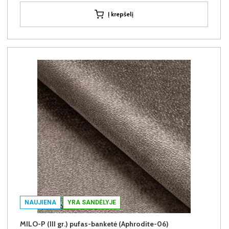
Į krepšelį
NAUJIENA
YRA SANDĖLYJE
MILO-P (III gr.) pufas-banketė (Aphrodite-06)