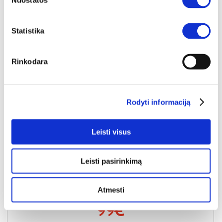
Nuostatos
Statistika
Rinkodara
Rodyti informaciją
Leisti visus
YRA SANDĖLYJE
Leisti pasirinkimą
TRONDHEIM TDHD211-C773 batų dėžė-spintelė
Išmatavimai:
A:
91cm
P:
54cm
G:
42cm
Atmesti
Kaina:
99€