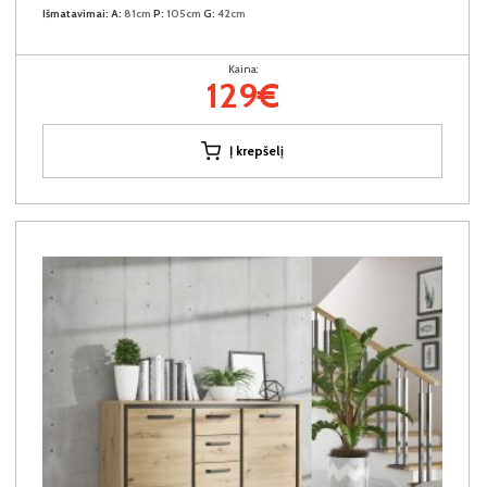
Išmatavimai:
A:
81cm
P:
105cm
G:
42cm
Kaina:
129€
Į krepšelį