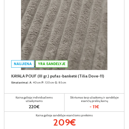
NAUJIENA
YRA SANDĖLYJE
KAYALA POUF (III gr.) pufas-banketė (Tilia Dove-11)
Išmatavimai:
A:
40cm
P:
120cm
G:
85cm
Kaina galioja individualiems
Skirtumas tarp užsakomų ir sandėlyje
užsakymams
esančių prekių kainų
220€
- 11€
Kaina galioja sandėlyje esančioms prekėms
209€