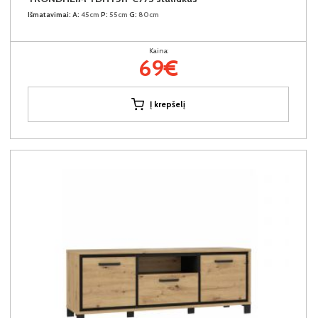
Išmatavimai:
A:
45cm
P:
55cm
G:
80cm
Kaina:
69€
Į krepšelį