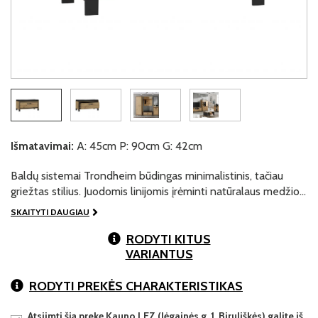
Išmatavimai:
A: 45cm P: 90cm G: 42cm
Baldų sistemai Trondheim būdingas minimalistinis, tačiau
griežtas stilius. Juodomis linijomis įrėminti natūralaus medžio…
SKAITYTI DAUGIAU
RODYTI KITUS
VARIANTUS
RODYTI PREKĖS CHARAKTERISTIKAS
Atsiimti šią prekę Kauno LEZ (Jėgainės g. 1, Biruliškės) galite iš