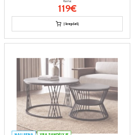
Kaina:
119€
Į krepšelį
NAUJIENA
YRA SANDĖLYJE