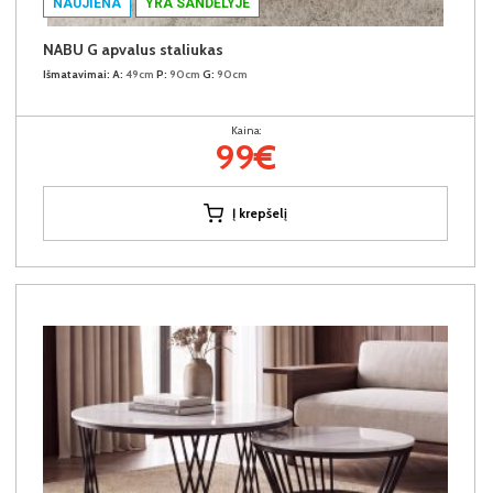
NAUJIENA
YRA SANDĖLYJE
NABU G apvalus staliukas
Išmatavimai:
A:
49cm
P:
90cm
G:
90cm
Kaina:
99€
Į krepšelį