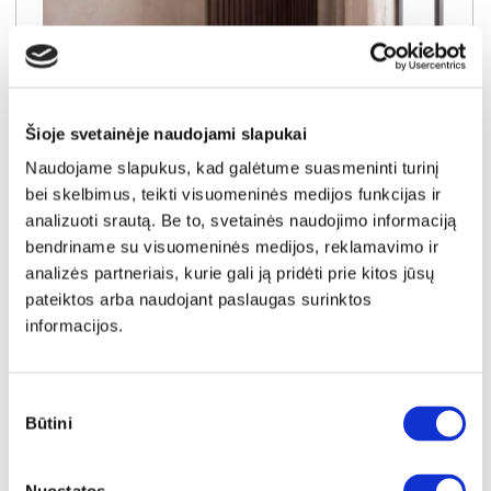
Šioje svetainėje naudojami slapukai
Naudojame slapukus, kad galėtume suasmeninti turinį
bei skelbimus, teikti visuomeninės medijos funkcijas ir
analizuoti srautą. Be to, svetainės naudojimo informaciją
bendriname su visuomeninės medijos, reklamavimo ir
NAUJIENA
YRA SANDĖLYJE
analizės partneriais, kurie gali ją pridėti prie kitos jūsų
WHIM-376 staliukas
pateiktos arba naudojant paslaugas surinktos
Išmatavimai:
A:
45cm
P:
60cm
G:
120cm
informacijos.
Kaina:
69€
Sutikimo
Būtini
pasirinkimas
Į krepšelį