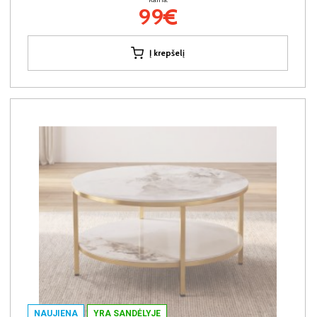
99€
Į krepšelį
NAUJIENA
YRA SANDĖLYJE