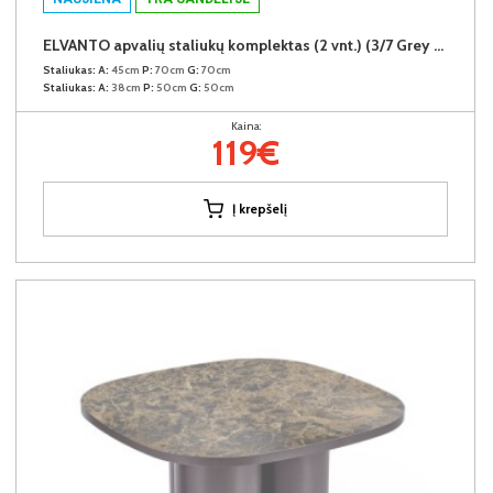
ELVANTO apvalių staliukų komplektas (2 vnt.) (3/7 Grey Matt)
Staliukas:
A:
45cm
P:
70cm
G:
70cm
Staliukas:
A:
38cm
P:
50cm
G:
50cm
Kaina:
119€
Į krepšelį