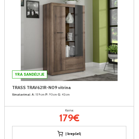
YRA SANDĖLYJE
TRASS TRAV621R-N09 vitrina
Išmatavimai:
A:
159cm
P:
93cm
G:
42cm
Kaina:
179€
Į krepšelį