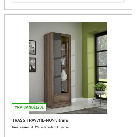
YRA SANDĖLYJE
TRASS TRAV711L-N09 vitrina
Išmatavimai:
A:
197cm
P:
64cm
G:
42cm