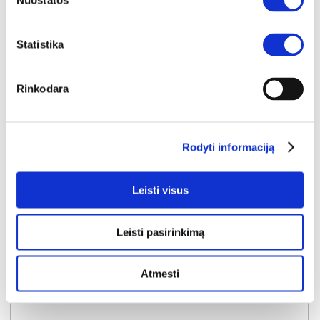
Nuostatos
Statistika
Rinkodara
Rodyti informaciją
Leisti visus
Leisti pasirinkimą
NAUJIENA
YRA SANDĖLYJE
NABU H staliukas
Atmesti
Išmatavimai:
A:
49cm
P:
80cm
G:
80cm