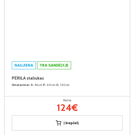
NAUJIENA
YRA SANDĖLYJE
PERILA staliukas
Išmatavimai:
A:
46cm
P:
60cm
G:
120cm
Kaina:
124€
Į krepšelį