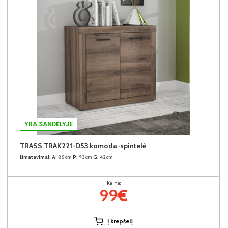
YRA SANDĖLYJE
TRASS TRAK221-D53 komoda-spintelė
Išmatavimai:
A:
85cm
P:
93cm
G:
42cm
Kaina:
99€
Į krepšelį