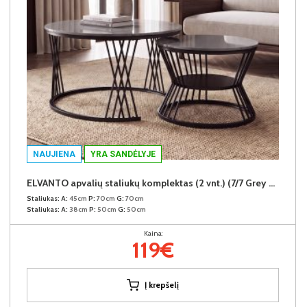
NAUJIENA
YRA SANDĖLYJE
ELVANTO apvalių staliukų komplektas (2 vnt.) (7/7 Grey Gloss)
Staliukas:
A:
45cm
P:
70cm
G:
70cm
Staliukas:
A:
38cm
P:
50cm
G:
50cm
Kaina:
119€
Į krepšelį