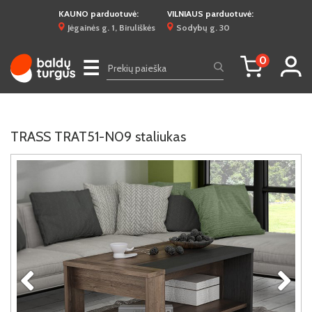
KAUNO parduotuvė:
VILNIAUS parduotuvė:
Jėgainės g. 1, Biruliškės
Sodybų g. 30
0
☰
TRASS TRAT51-N09 staliukas