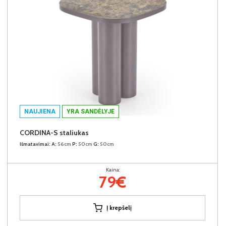
NAUJIENA
YRA SANDĖLYJE
CORDINA-S staliukas
Išmatavimai:
A:
56cm
P:
50cm
G:
50cm
Kaina:
79€
Į krepšelį