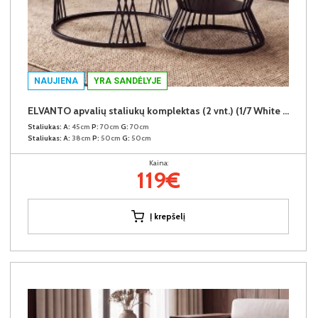
NAUJIENA
YRA SANDĖLYJE
ELVANTO apvalių staliukų komplektas (2 vnt.) (1/7 White Marble Gloss)
Staliukas:
A:
45cm
P:
70cm
G:
70cm
Staliukas:
A:
38cm
P:
50cm
G:
50cm
Kaina:
119€
Į krepšelį