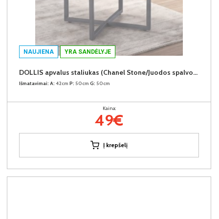
NAUJIENA
YRA SANDĖLYJE
DOLLIS apvalus staliukas (Chanel Stone/Juodos spalvos kojos)
Išmatavimai:
A:
42cm
P:
50cm
G:
50cm
Kaina:
49€
Į krepšelį