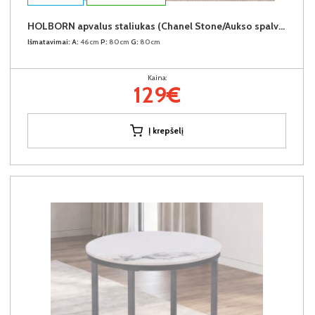
HOLBORN apvalus staliukas (Chanel Stone/Aukso spalvos kojos)
Išmatavimai:
A:
46cm
P:
80cm
G:
80cm
Kaina:
129€
Į krepšelį