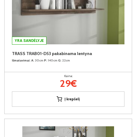
YRA SANDĖLYJE
TRASS TRAB01-D53 pakabinama lentyna
Išmatavimai:
A:
30cm
P:
140cm
G:
22cm
Kaina:
29€
Į krepšelį