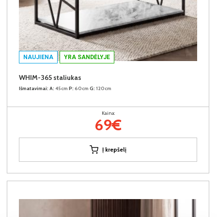
NAUJIENA
YRA SANDĖLYJE
WHIM-365 staliukas
Išmatavimai:
A:
45cm
P:
60cm
G:
120cm
Kaina:
69€
Į krepšelį