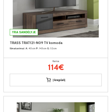
YRA SANDĖLYJE
TRASS TRAT121-N09 TV komoda
Išmatavimai:
A:
40cm
P:
143cm
G:
52cm
Kaina:
114€
Į krepšelį