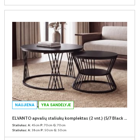
NAUJIENA
YRA SANDĖLYJE
ELVANTO apvalių staliukų komplektas (2 vnt.) (5/7 Black Matt)
Staliukas:
A:
45cm
P:
70cm
G:
70cm
Staliukas:
A:
38cm
P:
50cm
G:
50cm