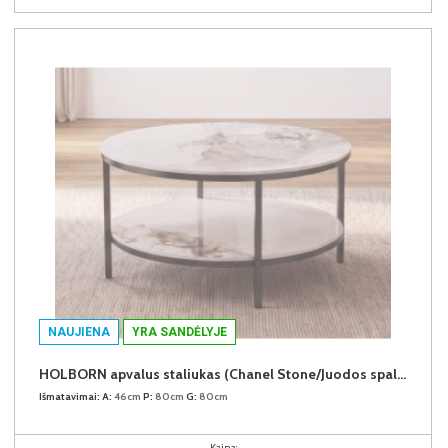
NAUJIENA
YRA SANDĖLYJE
HOLBORN apvalus staliukas (Chanel Stone/Juodos spalvos kojos)
Išmatavimai:
A:
46cm
P:
80cm
G:
80cm
Kaina: