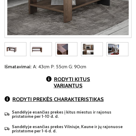
Išmatavimai:
A: 43cm P: 55cm G: 90cm
RODYTI KITUS
VARIANTUS
RODYTI PREKĖS CHARAKTERISTIKAS
Sandėlyje esančias prekes į kitus miestus ir rajonus
pristatome per 1-10 d. d.
Sandėlyje esančias prekes Vilniuje, Kaune ir jų rajonuose
pristatome per 1-6 d. d.