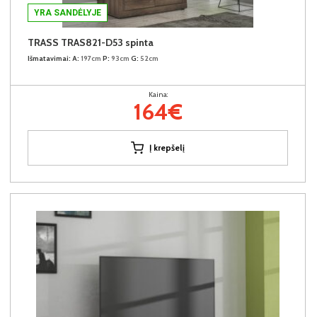
YRA SANDĖLYJE
TRASS TRAS821-D53 spinta
Išmatavimai:
A:
197cm
P:
93cm
G:
52cm
Kaina:
164€
Į krepšelį