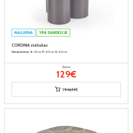
NAUJIENA
YRA SANDĖLYJE
CORDINA staliukas
Išmatavimai:
A:
45cm
P:
80cm
G:
80cm
Kaina:
129€
Į krepšelį