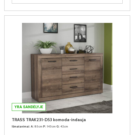
YRA SANDĖLYJE
TRASS TRAK231-D53 komoda-indauja
Išmatavimai:
A:
85cm
P:
143cm
G:
42cm