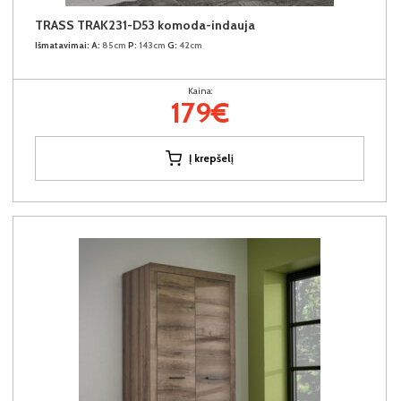
TRASS TRAK231-D53 komoda-indauja
Išmatavimai:
A:
85cm
P:
143cm
G:
42cm
Kaina:
179€
Į krepšelį