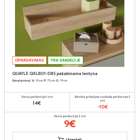
IŠPARDAVIMAS
YRA SANDĖLYJE
QUAYLE QXLB01-D85 pakabinama lentyna
Išmatavimai:
A:
19cm
P:
75cm
G:
19cm
Kaina perkant po 1 vnt
Bendra pritaikyta nuolaida perkant po 2
vnt
14€
-10€
Kaina perkant po 2 vnt
9€
Į krepšelį