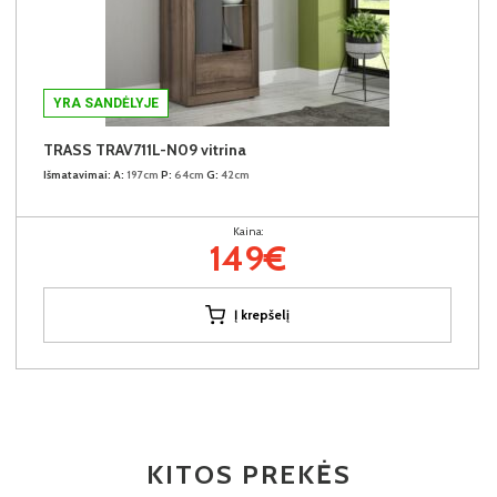
YRA SANDĖLYJE
TRASS TRAV711L-N09 vitrina
Išmatavimai:
A:
197cm
P:
64cm
G:
42cm
Kaina:
149€
Į krepšelį
KITOS PREKĖS