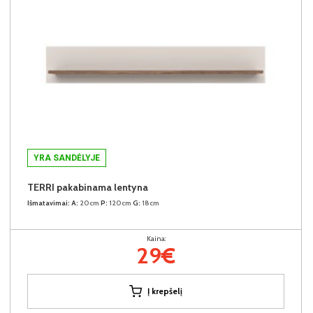
YRA SANDĖLYJE
TERRI pakabinama lentyna
Išmatavimai:
A:
20cm
P:
120cm
G:
18cm
Kaina:
29€
Į krepšelį