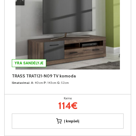
YRA SANDĖLYJE
TRASS TRAT121-N09 TV komoda
Išmatavimai:
A:
40cm
P:
143cm
G:
52cm
Kaina:
114€
Į krepšelį