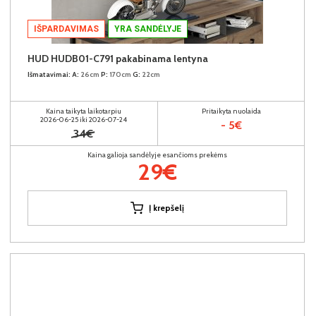
IŠPARDAVIMAS
YRA SANDĖLYJE
HUD HUDB01-C791 pakabinama lentyna
Išmatavimai:
A:
26cm
P:
170cm
G:
22cm
Kaina taikyta laikotarpiu
Pritaikyta nuolaida
2026-06-25 iki 2026-07-24
- 5€
34€
Kaina galioja sandėlyje esančioms prekėms
29€
Į krepšelį