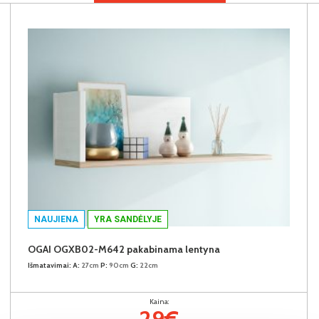
NAUJIENA
YRA SANDĖLYJE
OGAI OGXB02-M642 pakabinama lentyna
Išmatavimai:
A:
27cm
P:
90cm
G:
22cm
Kaina:
29€