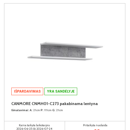
IŠPARDAVIMAS
YRA SANDĖLYJE
CANMORE CNMH01-C273 pakabinama lentyna
Išmatavimai:
A:
21cm
P:
111cm
G:
21cm
Kaina taikyta laikotarpiu
Pritaikyta nuolaida
2026-06-25 iki 2026-07-24