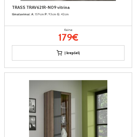
TRASS TRAV621R-N09 vitrina
Išmatavimai:
A:
159cm
P:
93cm
G:
42cm
Kaina:
179€
Į krepšelį