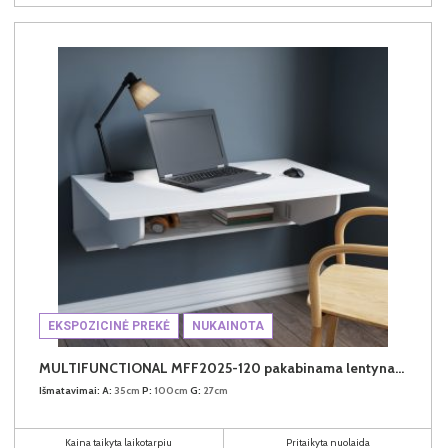
EKSPOZICINĖ PREKĖ
NUKAINOTA
MULTIFUNCTIONAL MFF2025-120 pakabinama lentyna-stalas
Išmatavimai:
A:
35cm
P:
100cm
G:
27cm
Kaina taikyta laikotarpiu
Pritaikyta nuolaida