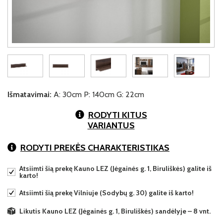
Išmatavimai:
A: 30cm P: 140cm G: 22cm
RODYTI KITUS
VARIANTUS
RODYTI PREKĖS CHARAKTERISTIKAS
Atsiimti šią prekę Kauno LEZ (Jėgainės g. 1, Biruliškės) galite iš
karto!
Atsiimti šią prekę Vilniuje (Sodybų g. 30) galite iš karto!
Likutis Kauno LEZ (Jėgainės g. 1, Biruliškės) sandėlyje – 8 vnt.