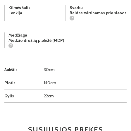
Kilmės šalis
Svarbu
Lenkija
Baldas tvirtinamas prie sienos
?
Medžiaga
Medžio drožlių plokštė (MDP)
?
Aukštis
30cm
Plotis
140cm
Gylis
22cm
SUSIJUSIOS PREKĖS