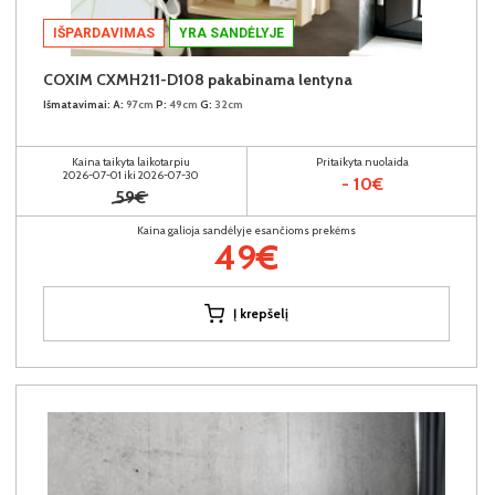
IŠPARDAVIMAS
YRA SANDĖLYJE
COXIM CXMH211-D108 pakabinama lentyna
Išmatavimai:
A:
97cm
P:
49cm
G:
32cm
Kaina taikyta laikotarpiu
Pritaikyta nuolaida
2026-07-01 iki 2026-07-30
- 10€
59€
Kaina galioja sandėlyje esančioms prekėms
49€
Į krepšelį