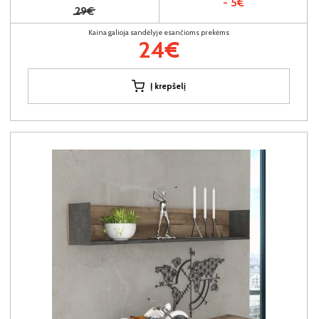
- 5€
29€
Kaina galioja sandėlyje esančioms prekėms
24€
Į krepšelį