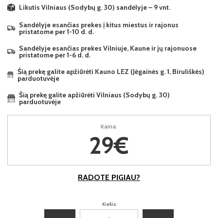
Likutis Vilniaus (Sodybų g. 30) sandėlyje – 9 vnt.
Sandėlyje esančias prekes į kitus miestus ir rajonus
pristatome per 1-10 d. d.
Sandėlyje esančias prekes Vilniuje, Kaune ir jų rajonuose
pristatome per 1-6 d. d.
Šią prekę galite apžiūrėti Kauno LEZ (Jėgainės g. 1, Biruliškės)
parduotuvėje
Šią prekę galite apžiūrėti Vilniaus (Sodybų g. 30)
parduotuvėje
Kaina:
29€
RADOTE PIGIAU?
Kiekis: