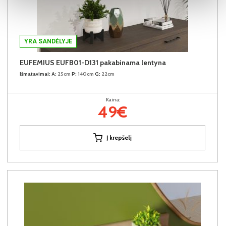
YRA SANDĖLYJE
EUFEMIUS EUFB01-D131 pakabinama lentyna
Išmatavimai:
A:
25cm
P:
140cm
G:
22cm
Kaina:
49€
Į krepšelį