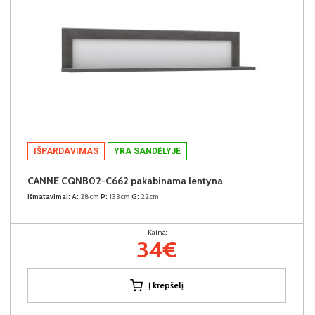
IŠPARDAVIMAS
YRA SANDĖLYJE
CANNE CQNB02-C662 pakabinama lentyna
Išmatavimai:
A:
28cm
P:
133cm
G:
22cm
Kaina:
34€
Į krepšelį