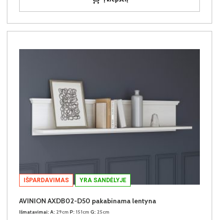
IŠPARDAVIMAS
YRA SANDĖLYJE
AVINION AXDB02-D50 pakabinama lentyna
Išmatavimai:
A:
29cm
P:
151cm
G:
25cm