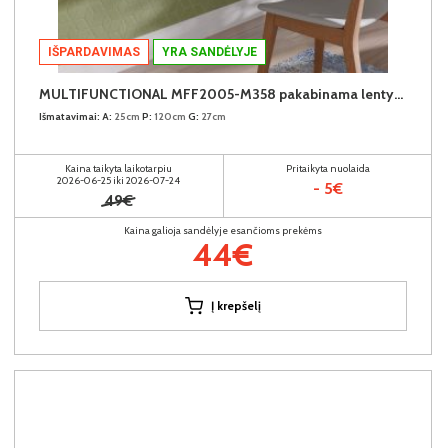
IŠPARDAVIMAS
YRA SANDĖLYJE
MULTIFUNCTIONAL MFF2005-M358 pakabinama lentyna-stalas
Išmatavimai:
A:
25cm
P:
120cm
G:
27cm
Kaina taikyta laikotarpiu
Pritaikyta nuolaida
2026-06-25 iki 2026-07-24
- 5€
49€
Kaina galioja sandėlyje esančioms prekėms
44€
Į krepšelį