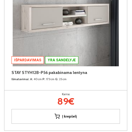
IŠPARDAVIMAS
YRA SANDĖLYJE
STAY STYH12B-P56 pakabinama lentyna
Išmatavimai:
A:
40cm
P:
173cm
G:
25cm
Kaina:
89€
Į krepšelį