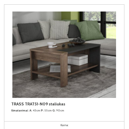
TRASS TRAT51-N09 staliukas
Išmatavimai:
A:
43cm
P:
55cm
G:
90cm
Kaina: