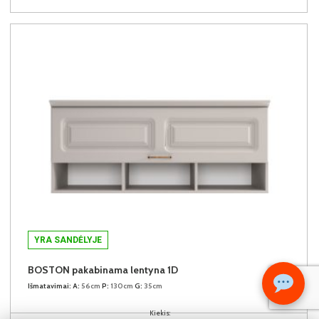
YRA SANDĖLYJE
BOSTON pakabinama lentyna 1D
Išmatavimai:
A:
56cm
P:
130cm
G:
35cm
Kiekis: