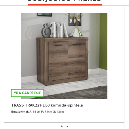
YRA SANDĖLYJE
TRASS TRAK221-D53 komoda-spintelė
Išmatavimai:
A:
85cm
P:
93cm
G:
42cm
Kaina: