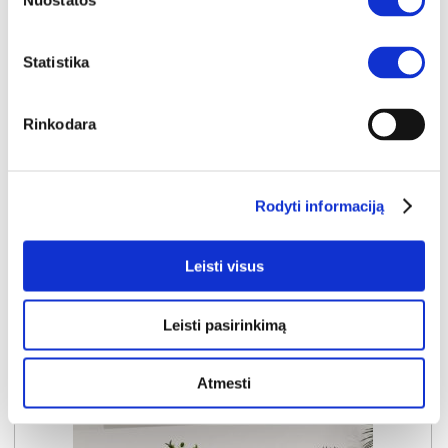
Nuostatos
SELFOSS SFXB01-M965 pakabinama lentyna
Išmatavimai:
A:
60cm
P:
150cm
G:
23cm
Statistika
Kaina:
49€
Rinkodara
Į krepšelį
Rodyti informaciją
Leisti visus
Leisti pasirinkimą
Atmesti