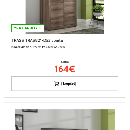
YRA SANDĖLYJE
TRASS TRAS821-D53 spinta
Išmatavimai:
A:
197cm
P:
93cm
G:
52cm
Kaina:
164€
Į krepšelį