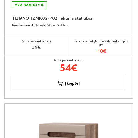
YRA SANDĖLYJE
TIZIANO TZMK02-P82 naktinis staliukas
Išmatavimai:
A:
37cm
P:
50cm
G:
43cm
Kaina perkant po 1 vnt
Bendra pritaikyta nuolaida perkant po 2
vnt
59€
-10€
Kaina perkant po 2 vnt
54€
Į krepšelį