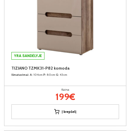
YRA SANDĖLYJE
TIZIANO TZMK31-P82 komoda
Išmatavimai:
A:
104cm
P:
80cm
G:
43cm
Kaina:
199€
Į krepšelį