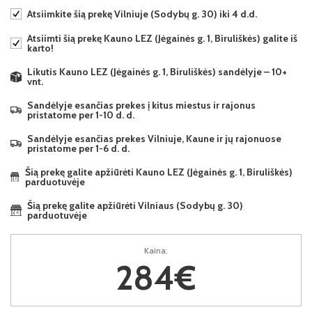
Atsiimkite šią prekę Vilniuje (Sodybų g. 30) iki 4 d.d.
Atsiimti šią prekę Kauno LEZ (Jėgainės g. 1, Biruliškės) galite iš
karto!
Likutis Kauno LEZ (Jėgainės g. 1, Biruliškės) sandėlyje – 10+
vnt.
Sandėlyje esančias prekes į kitus miestus ir rajonus
pristatome per 1-10 d. d.
Sandėlyje esančias prekes Vilniuje, Kaune ir jų rajonuose
pristatome per 1-6 d. d.
Šią prekę galite apžiūrėti Kauno LEZ (Jėgainės g. 1, Biruliškės)
parduotuvėje
Šią prekę galite apžiūrėti Vilniaus (Sodybų g. 30)
parduotuvėje
Kaina:
284€