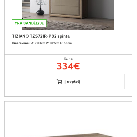
YRA SANDĖLYJE
TIZIANO TZS721R-P82 spinta
Išmatavimai:
A:
203cm
P:
109cm
G:
54cm
Kaina:
334€
Į krepšelį