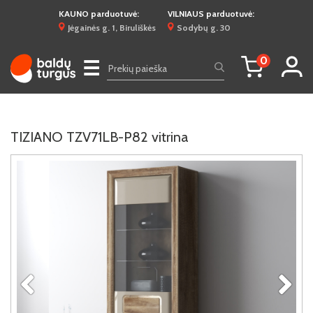
KAUNO parduotuvė:
VILNIAUS parduotuvė:
Jėgainės g. 1, Biruliškės
Sodybų g. 30
0
☰
TIZIANO TZV71LB-P82 vitrina