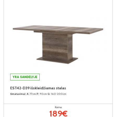
YRA SANDĖLYJE
EST42-D39 išskleidžiamas stalas
Išmatavimai:
A:
77cm
P:
90cm
G:
160-200cm
Kaina:
189€