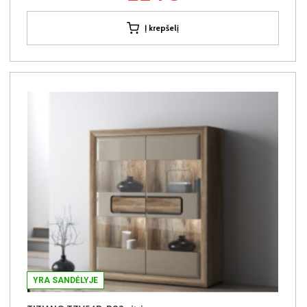
Į krepšelį
YRA SANDĖLYJE