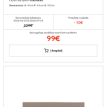
FLOT12-D39 staliukas
Išmatavimai:
A:
45cm
P:
60cm
G:
110cm
Kaina taikyta laikotarpiu
Pritaikyta nuolaida
2026-06-25 iki 2026-07-24
- 10€
109€
Kaina galioja sandėlyje esančioms prekėms
99€
Į krepšelį