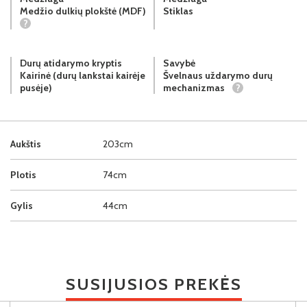
Medžio dulkių plokštė (MDF)
Stiklas
?
Durų atidarymo kryptis
Savybė
Kairinė (durų lankstai kairėje
Švelnaus uždarymo durų
pusėje)
mechanizmas
?
Aukštis
203cm
Plotis
74cm
Gylis
44cm
SUSIJUSIOS PREKĖS