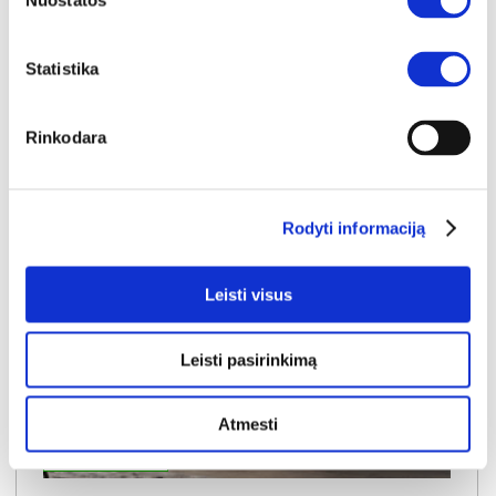
Nuostatos
Į krepšelį
Statistika
Rinkodara
Rodyti informaciją
Leisti visus
Leisti pasirinkimą
Atmesti
YRA SANDĖLYJE