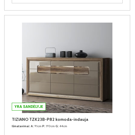
YRA SANDĖLYJE
TIZIANO TZK23B-P82 komoda-indauja
Išmatavimai:
A:
91cm
P:
193cm
G:
44cm