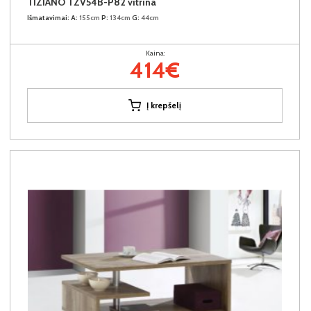
TIZIANO TZV54B-P82 vitrina
Išmatavimai:
A:
155cm
P:
134cm
G:
44cm
Kaina:
414€
Į krepšelį