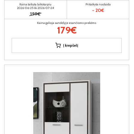
Kaina taikyta laikotarpiu
Pritaikyta nuolaida
2026-06-25 iki 2026-07-24
- 20€
199€
Kaina galioja sandėlyje esančioms prekėms
179€
Į krepšelį