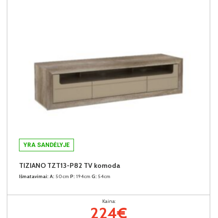
YRA SANDĖLYJE
TIZIANO TZT13-P82 TV komoda
Išmatavimai:
A:
50cm
P:
194cm
G:
54cm
Kaina:
224€