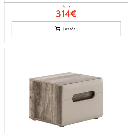
Kaina:
314€
Į krepšelį