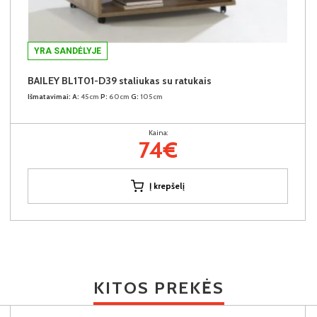
YRA SANDĖLYJE
BAILEY BL1T01-D39 staliukas su ratukais
Išmatavimai:
A:
45cm
P:
60cm
G:
105cm
Kaina:
74€
Į krepšelį
KITOS PREKĖS