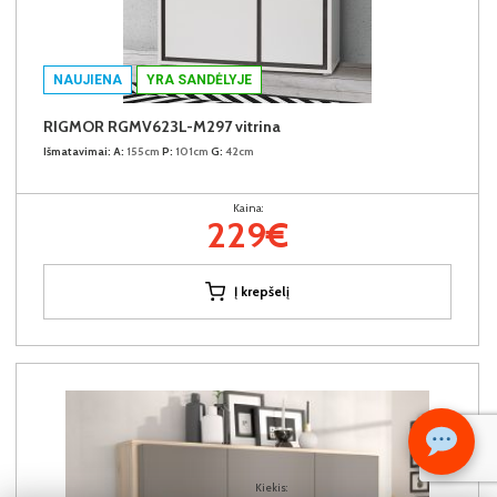
NAUJIENA
YRA SANDĖLYJE
RIGMOR RGMV623L-M297 vitrina
Išmatavimai:
A:
155cm
P:
101cm
G:
42cm
Kaina:
229€
Į krepšelį
Kiekis: