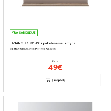
YRA SANDĖLYJE
TIZIANO TZB01-P82 pakabinama lentyna
Išmatavimai:
A:
24cm
P:
144cm
G:
25cm
Kaina:
49€
Į krepšelį