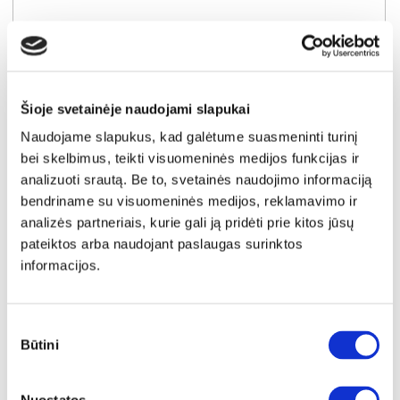
Šioje svetainėje naudojami slapukai
Naudojame slapukus, kad galėtume suasmeninti turinį
bei skelbimus, teikti visuomeninės medijos funkcijas ir
analizuoti srautą. Be to, svetainės naudojimo informaciją
bendriname su visuomeninės medijos, reklamavimo ir
analizės partneriais, kurie gali ją pridėti prie kitos jūsų
pateiktos arba naudojant paslaugas surinktos
informacijos.
YRA SANDĖLYJE
TIZIANO TZMS83-P82 spinta
Sutikimo
Išmatavimai:
A:
219cm
P:
204cm
G:
60cm
Būtini
pasirinkimas
Kaina:
559€