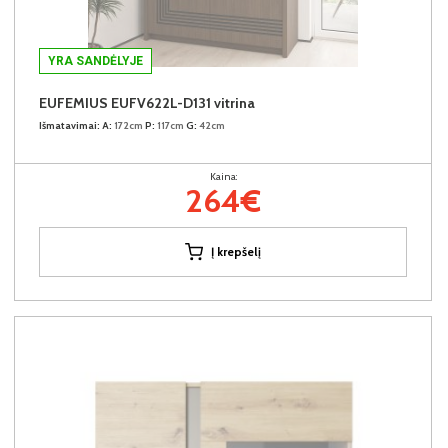
YRA SANDĖLYJE
EUFEMIUS EUFV622L-D131 vitrina
Išmatavimai:
A:
172cm
P:
117cm
G:
42cm
Kaina:
264€
Į krepšelį