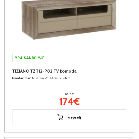
YRA SANDĖLYJE
TIZIANO TZT12-P82 TV komoda
Išmatavimai:
A:
50cm
P:
144cm
G:
54cm
Kaina:
174€
Į krepšelį