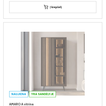
Į krepšelį
NAUJIENA
YRA SANDĖLYJE
AMARO A vitrina