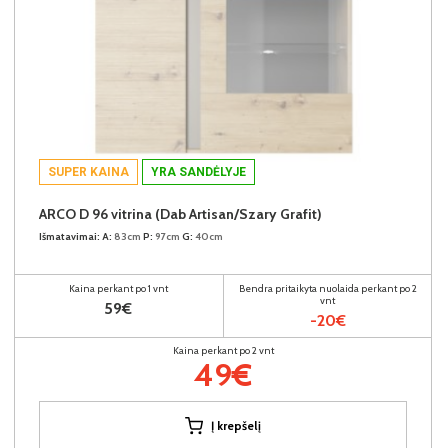
SUPER KAINA
YRA SANDĖLYJE
ARCO D 96 vitrina (Dab Artisan/Szary Grafit)
Išmatavimai:
A:
83cm
P:
97cm
G:
40cm
Kaina perkant po 1 vnt
Bendra pritaikyta nuolaida perkant po 2
vnt
59€
-20€
Kaina perkant po 2 vnt
49€
Į krepšelį