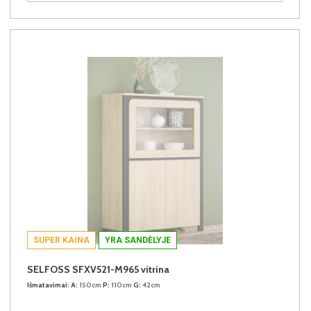
SUPER KAINA
YRA SANDĖLYJE
SELFOSS SFXV521-M965 vitrina
Išmatavimai:
A:
150cm
P:
110cm
G:
42cm