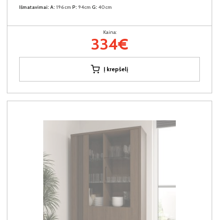
Išmatavimai:
A:
196cm
P:
94cm
G:
40cm
Kaina:
334€
Į krepšelį