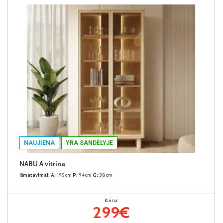
NAUJIENA
YRA SANDĖLYJE
NABU A vitrina
Išmatavimai:
A:
195cm
P:
94cm
G:
38cm
Kaina:
299€