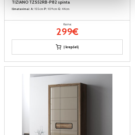
TIZIANO TZS52RB-P82 spinta
Išmatavimai:
A:
155cm
P:
109cm
G:
44cm
Kaina:
299€
Į krepšelį