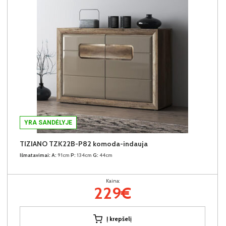
YRA SANDĖLYJE
TIZIANO TZK22B-P82 komoda-indauja
Išmatavimai:
A:
91cm
P:
134cm
G:
44cm
Kaina:
229€
Į krepšelį