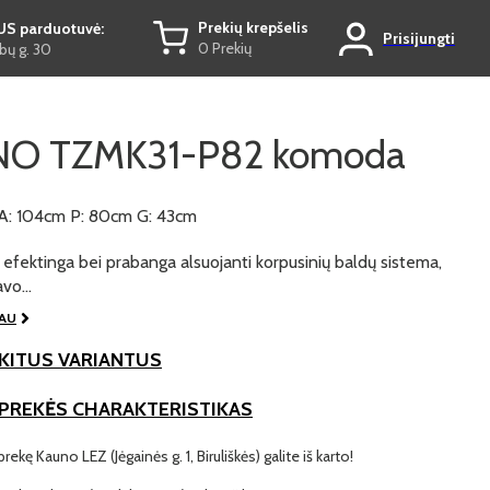
Prekių krepšelis
US parduotuvė:
Prisijungti
0 Prekių
ų g. 30
NO TZMK31-P82 komoda
A: 104cm P: 80cm G: 43cm
efektinga bei prabanga alsuojanti korpusinių baldų sistema,
savo…
IAU
KITUS VARIANTUS
 PREKĖS CHARAKTERISTIKAS
prekę Kauno LEZ (Jėgainės g. 1, Biruliškės) galite iš karto!