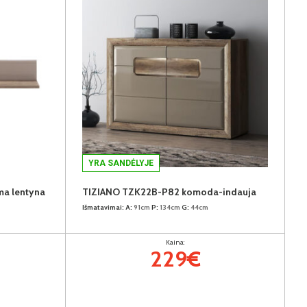
YRA SANDĖLYJE
a lentyna
TIZIANO TZK22B-P82 komoda-indauja
Išmatavimai:
A:
91cm
P:
134cm
G:
44cm
Kaina:
229€