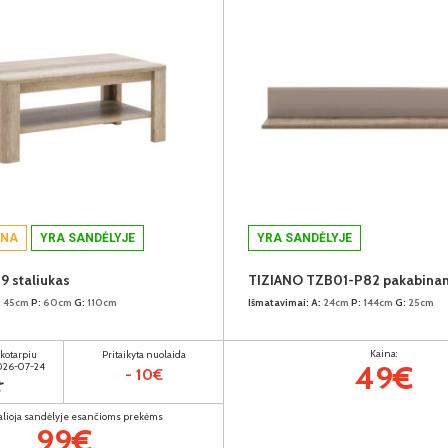
INA
YRA SANDĖLYJE
YRA SANDĖLYJE
 staliukas
TIZIANO TZB01-P82 pakabinam
:
45cm
P:
60cm
G:
110cm
Išmatavimai:
A:
24cm
P:
144cm
G:
25cm
Kaina:
ikotarpiu
Pritaikyta nuolaida
49€
2026-07-24
- 10€
€
alioja sandėlyje esančioms prekėms
99€