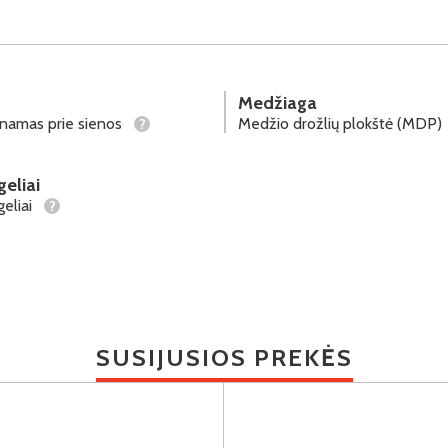
Medžiaga
tinamas prie sienos
Medžio drožlių plokštė (MDP)
?
geliai
geliai
?
SUSIJUSIOS PREKĖS