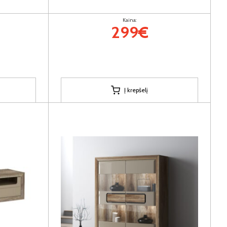
Kaina:
299€
Į krepšelį