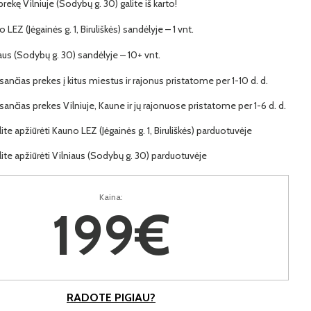
 prekę Vilniuje (Sodybų g. 30) galite iš karto!
 LEZ (Jėgainės g. 1, Biruliškės) sandėlyje – 1 vnt.
iaus (Sodybų g. 30) sandėlyje – 10+ vnt.
ančias prekes į kitus miestus ir rajonus pristatome per 1-10 d. d.
ančias prekes Vilniuje, Kaune ir jų rajonuose pristatome per 1-6 d. d.
lite apžiūrėti Kauno LEZ (Jėgainės g. 1, Biruliškės) parduotuvėje
lite apžiūrėti Vilniaus (Sodybų g. 30) parduotuvėje
Kaina:
199€
RADOTE PIGIAU?