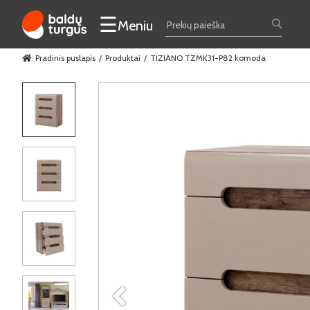
☰
Meniu
Pradinis puslapis
Produktai
TIZIANO TZMK31-P82 komoda