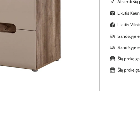
Atsiimti šią
Likutis Kauno
Likutis Viln
Sandėlyje es
Sandėlyje es
Šią prekę ga
Šią prekę ga