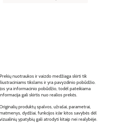
Prekių nuotraukos ir vaizdo medžiaga skirti tik
iliustraciniams tikslams ir yra pavyzdinio pobūdžio.
Jos yra informacinio pobūdžio, todėl pateikiama
informacija gali skirtis nuo realios prekės.
Originalių produktų spalvos, užrašai, parametrai,
matmenys, dydžiai, funkcijos ir/ar kitos savybės dėl
vizualinių ypatybių gali atrodyti kitaip nei realybėje.