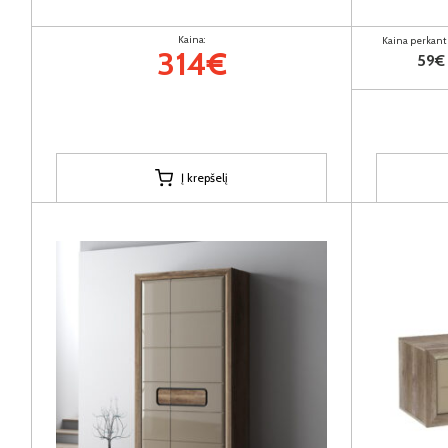
Kaina:
Kaina perkant 
314€
59€
Į krepšelį