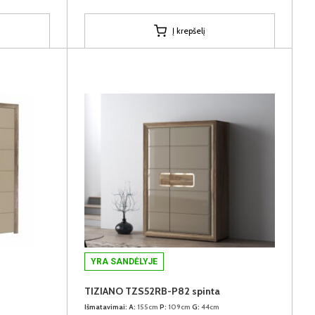
Į krepšelį
YRA SANDĖLYJE
TIZIANO TZS52RB-P82 spinta
Išmatavimai:
A:
155cm
P:
109cm
G:
44cm