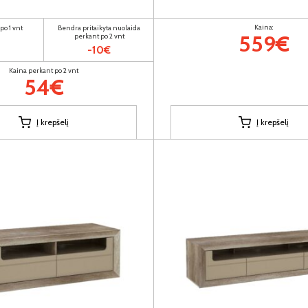
Kaina:
po 1 vnt
Bendra pritaikyta nuolaida
559€
perkant po 2 vnt
-10€
Kaina perkant po 2 vnt
54€
Į krepšelį
Į krepšelį