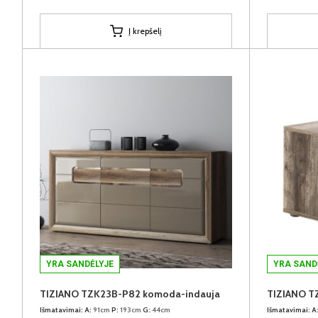
Į krepšelį
YRA SANDĖLYJE
YRA SAND
TIZIANO TZK23B-P82 komoda-indauja
TIZIANO TZ
Išmatavimai:
A:
91cm
P:
193cm
G:
44cm
Išmatavimai:
A