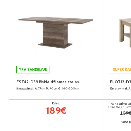
YRA SANDĖLYJE
SUPER KA
EST42-D39 išskleidžiamas stalas
FLOT12-D39
Išmatavimai:
A:
77cm
P:
90cm
G:
160-200cm
Išmatavimai:
A
Kaina:
Kaina taikyta la
189€
2026-06-25 iki 
109
Kaina g