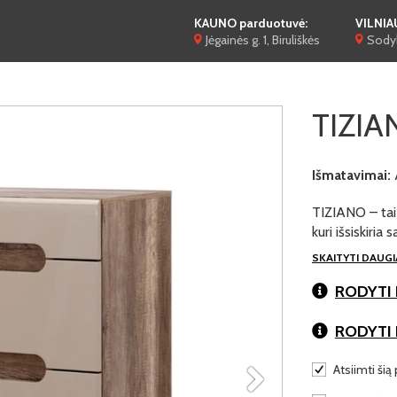
KAUNO parduotuvė:
VILNIA
Jėgainės g. 1, Biruliškės
Sodyb
TIZIA
Išmatavimai:
TIZIANO – tai 
kuri išsiskiria 
SKAITYTI DAUG
RODYTI 
RODYTI
Atsiimti šią 