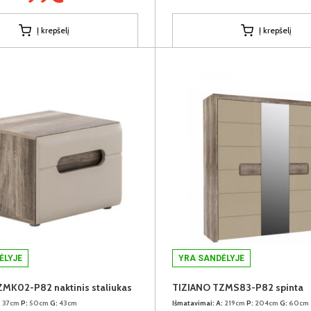
Į krepšelį
Į krepšelį
ĖLYJE
YRA SANDĖLYJE
MK02-P82 naktinis staliukas
TIZIANO TZMS83-P82 spinta
:
37cm
P:
50cm
G:
43cm
Išmatavimai:
A:
219cm
P:
204cm
G:
60cm