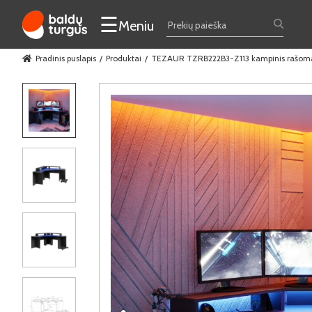
☰
Meniu
Pradinis puslapis
Produktai
TEZAUR TZRB222B3-Z113 kampinis rašomasi