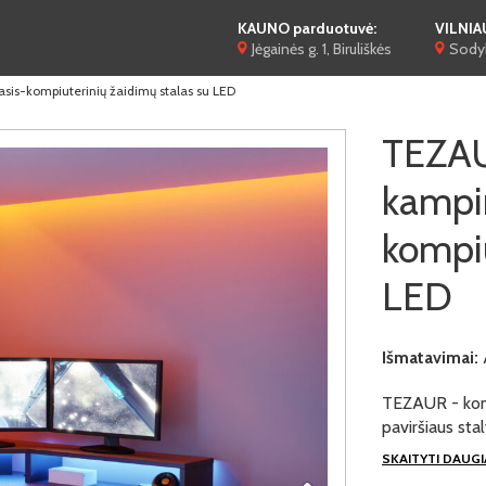
KAUNO parduotuvė:
VILNIA
Jėgainės g. 1, Biruliškės
Sodyb
s-kompiuterinių žaidimų stalas su LED
TEZAU
kampi
kompiu
LED
Išmatavimai:
TEZAUR - komp
paviršiaus stal
SKAITYTI DAUG