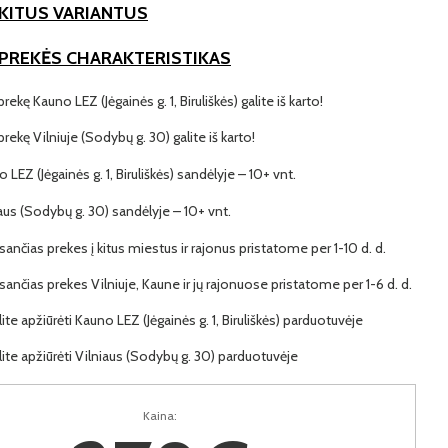
KITUS VARIANTUS
 PREKĖS CHARAKTERISTIKAS
prekę Kauno LEZ (Jėgainės g. 1, Biruliškės) galite iš karto!
 prekę Vilniuje (Sodybų g. 30) galite iš karto!
o LEZ (Jėgainės g. 1, Biruliškės) sandėlyje – 10+ vnt.
iaus (Sodybų g. 30) sandėlyje – 10+ vnt.
ančias prekes į kitus miestus ir rajonus pristatome per 1-10 d. d.
ančias prekes Vilniuje, Kaune ir jų rajonuose pristatome per 1-6 d. d.
lite apžiūrėti Kauno LEZ (Jėgainės g. 1, Biruliškės) parduotuvėje
lite apžiūrėti Vilniaus (Sodybų g. 30) parduotuvėje
Kaina: