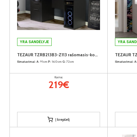
YRA SANDĖLYJE
YRA SAND
TEZAUR TZRB213B3-Z113 rašomasis-kompiuterinių žaidimų stalas su LED
Išmatavimai:
A:
91cm
P:
160cm
G:
72cm
Išmatavimai:
A
Kaina:
219€
Į krepšelį