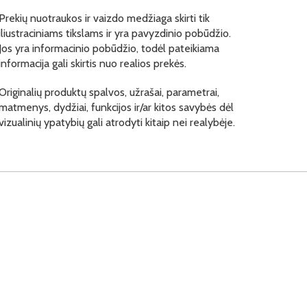
Prekių nuotraukos ir vaizdo medžiaga skirti tik
iliustraciniams tikslams ir yra pavyzdinio pobūdžio.
Jos yra informacinio pobūdžio, todėl pateikiama
informacija gali skirtis nuo realios prekės.
Originalių produktų spalvos, užrašai, parametrai,
matmenys, dydžiai, funkcijos ir/ar kitos savybės dėl
vizualinių ypatybių gali atrodyti kitaip nei realybėje.