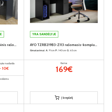
E
YRA SANDĖLYJE
TEZAUR TZRB214B3-Z113 kampinis rašomasis-kompiuterinių žaidimų stalas su LED
AYO TZRB219B3-Z113 rašomasis-kompiuterinių žaidimų stalas su LED
Išmatavimai:
A:
91cm
P:
140cm
G:
65cm
Kaina:
ikyta nuolaida
169€
- 10€
 prekėms
Į krepšelį