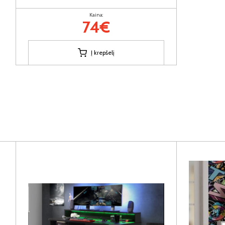
Kaina:
74€
Į krepšelį