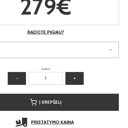
279€
RADOTE PIGIAU?
Kiekis:
−
+
Į KREPŠELĮ
PRISTATYMO KAINA