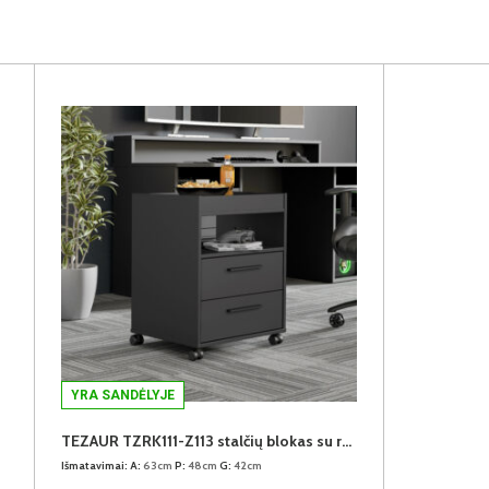
YRA SANDĖLYJE
TEZAUR TZRK111-Z113 stalčių blokas su ratukais
Išmatavimai:
A:
63cm
P:
48cm
G:
42cm