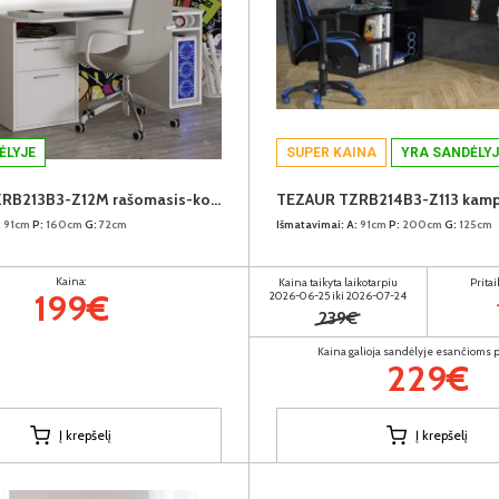
ĖLYJE
SUPER KAINA
YRA SANDĖLYJ
TEZAUR TZRB213B3-Z12M rašomasis-kompiuterinių žaidimų stalas su LED
:
91cm
P:
160cm
G:
72cm
Išmatavimai:
A:
91cm
P:
200cm
G:
125cm
Kaina:
Kaina taikyta laikotarpiu
Prita
199€
2026-06-25 iki 2026-07-24
239€
Kaina galioja sandėlyje esančioms
229€
Į krepšelį
Į krepšelį