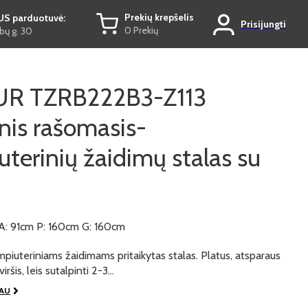
Prekių krepšelis
US parduotuvė:
Prisijungti
0 Prekių
ų g. 30
R TZRB222B3-Z113
nis rašomasis-
terinių žaidimų stalas su
A: 91cm P: 160cm G: 160cm
iuteriniams žaidimams pritaikytas stalas. Platus, atsparaus
viršis, leis sutalpinti 2-3…
IAU