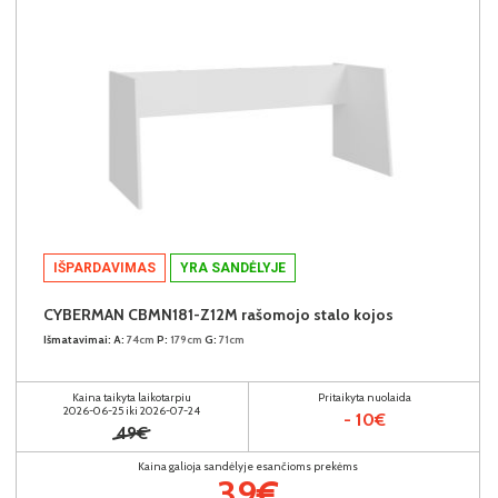
IŠPARDAVIMAS
YRA SANDĖLYJE
CYBERMAN CBMN181-Z12M rašomojo stalo kojos
Išmatavimai:
A:
74cm
P:
179cm
G:
71cm
Kaina taikyta laikotarpiu
Pritaikyta nuolaida
2026-06-25 iki 2026-07-24
- 10€
49€
Kaina galioja sandėlyje esančioms prekėms
39€