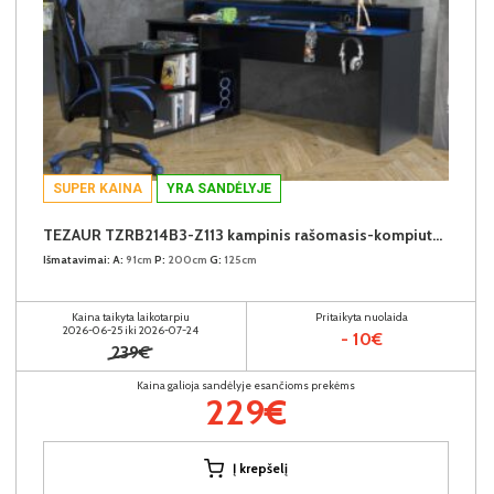
SUPER KAINA
YRA SANDĖLYJE
TEZAUR TZRB214B3-Z113 kampinis rašomasis-kompiuterinių žaidimų stalas su LED
Išmatavimai:
A:
91cm
P:
200cm
G:
125cm
Kaina taikyta laikotarpiu
Pritaikyta nuolaida
2026-06-25 iki 2026-07-24
- 10€
239€
Kaina galioja sandėlyje esančioms prekėms
229€
Į krepšelį