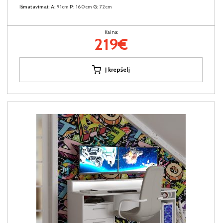
Išmatavimai:
A:
91cm
P:
160cm
G:
72cm
Kaina:
219€
Į krepšelį