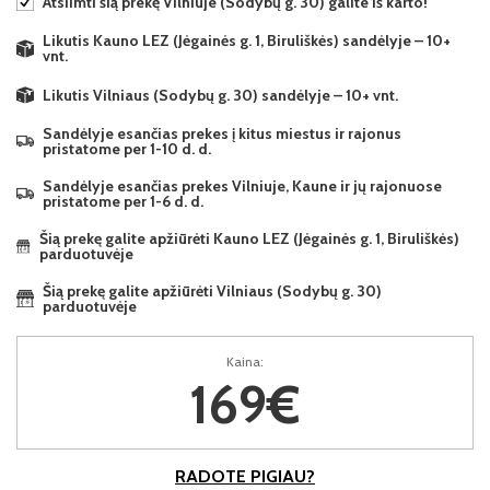
Atsiimti šią prekę Vilniuje (Sodybų g. 30) galite iš karto!
Likutis Kauno LEZ (Jėgainės g. 1, Biruliškės) sandėlyje – 10+
vnt.
Likutis Vilniaus (Sodybų g. 30) sandėlyje – 10+ vnt.
Sandėlyje esančias prekes į kitus miestus ir rajonus
pristatome per 1-10 d. d.
Sandėlyje esančias prekes Vilniuje, Kaune ir jų rajonuose
pristatome per 1-6 d. d.
Šią prekę galite apžiūrėti Kauno LEZ (Jėgainės g. 1, Biruliškės)
parduotuvėje
Šią prekę galite apžiūrėti Vilniaus (Sodybų g. 30)
parduotuvėje
Kaina:
169€
RADOTE PIGIAU?