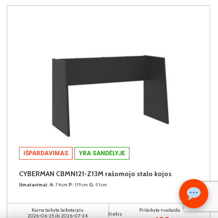
IŠPARDAVIMAS
YRA SANDĖLYJE
CYBERMAN CBMN121-Z13M rašomojo stalo kojos
Išmatavimai:
A:
74cm
P:
119cm
G:
51cm
Kaina taikyta laikotarpiu
Pritaikyta nuolaida
Kiekis:
2026-06-25 iki 2026-07-24