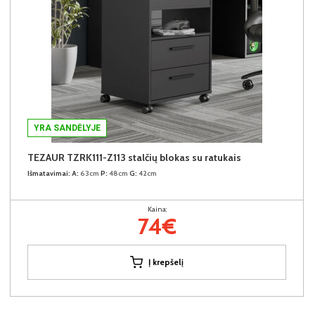
YRA SANDĖLYJE
TEZAUR TZRK111-Z113 stalčių blokas su ratukais
Išmatavimai:
A:
63cm
P:
48cm
G:
42cm
Kaina:
74€
Į krepšelį