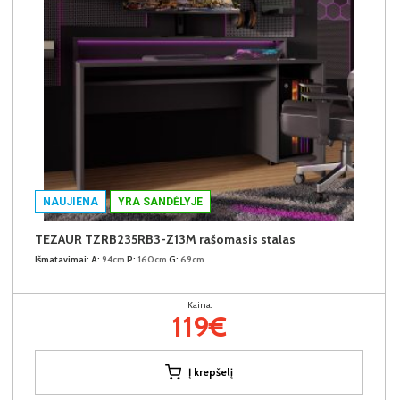
NAUJIENA
YRA SANDĖLYJE
TEZAUR TZRB235RB3-Z13M rašomasis stalas
Išmatavimai:
A:
94cm
P:
160cm
G:
69cm
Kaina:
119€
Į krepšelį