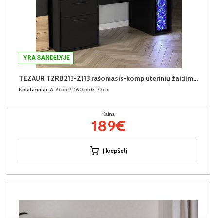
YRA SANDĖLYJE
TEZAUR TZRB213-Z113 rašomasis-kompiuterinių žaidimų stalas be LED
Išmatavimai:
A:
91cm
P:
160cm
G:
72cm
Kaina:
189€
Į krepšelį