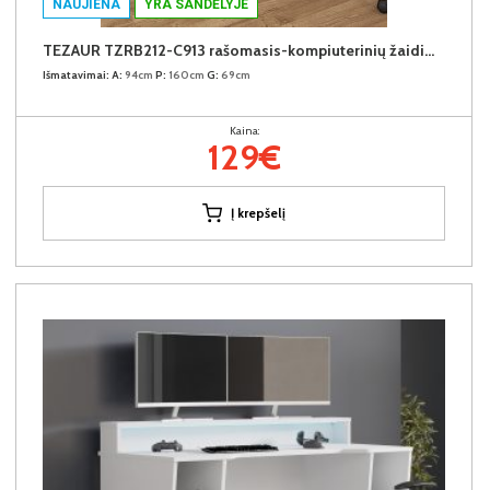
NAUJIENA
YRA SANDĖLYJE
TEZAUR TZRB212-C913 rašomasis-kompiuterinių žaidimų stalas
Išmatavimai:
A:
94cm
P:
160cm
G:
69cm
Kaina:
129€
Į krepšelį