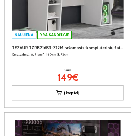
NAUJIENA
YRA SANDĖLYJE
TEZAUR TZRB216B3-Z12M rašomasis-kompiuterinių žaidimų stalas su LED
Išmatavimai:
A:
91cm
P:
160cm
G:
72cm
Kaina:
149€
Į krepšelį