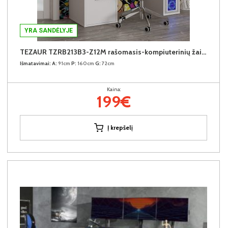
YRA SANDĖLYJE
TEZAUR TZRB213B3-Z12M rašomasis-kompiuterinių žaidimų stalas su LED
Išmatavimai:
A:
91cm
P:
160cm
G:
72cm
Kaina:
199€
Į krepšelį