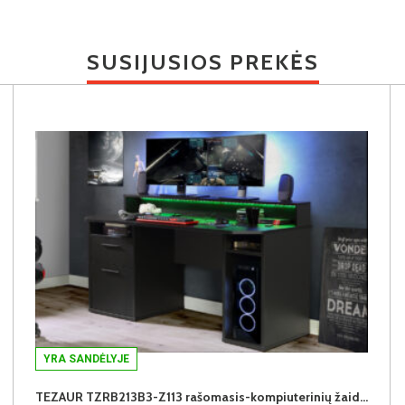
SUSIJUSIOS PREKĖS
YRA SANDĖLYJE
TEZAUR TZRB213B3-Z113 rašomasis-kompiuterinių žaidimų stalas su LED