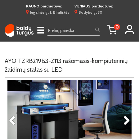
KAUNO parduotuvė:
VILNIAUS parduotuvė:
Jėgainės g. 1, Biruliškės
Sodybų g. 30
0
☰
AYO TZRB219B3-Z113 rašomasis-kompiuterinių
žaidimų stalas su LED