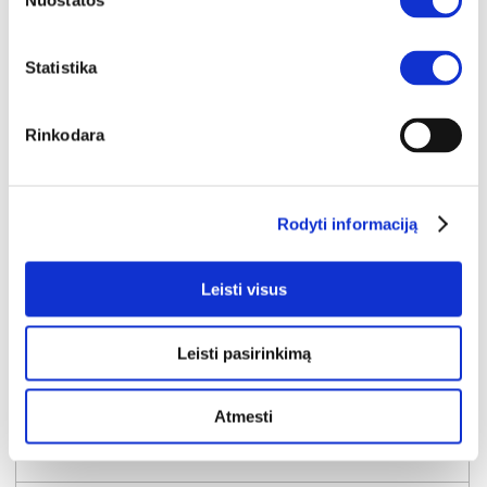
Nuostatos
Statistika
Rinkodara
Rodyti informaciją
Leisti visus
Leisti pasirinkimą
YRA SANDĖLYJE
TEZAUR TZRB238L-U60 rašomasis stalas
Atmesti
Išmatavimai:
A:
76cm
P:
160cm
G:
72cm