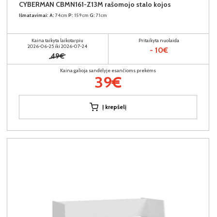
CYBERMAN CBMN161-Z13M rašomojo stalo kojos
Išmatavimai:
A:
74cm
P:
159cm
G:
71cm
Kaina taikyta laikotarpiu
Pritaikyta nuolaida
2026-06-25 iki 2026-07-24
- 10€
49€
Kaina galioja sandėlyje esančioms prekėms
39€
Į krepšelį