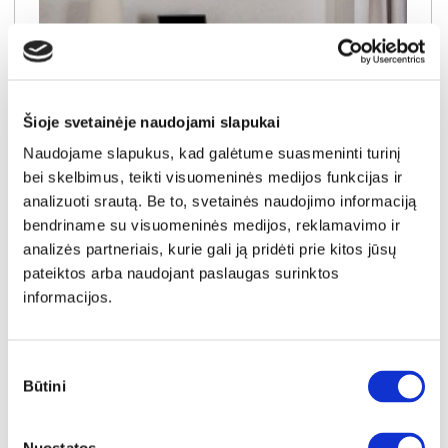
Šioje svetainėje naudojami slapukai
Naudojame slapukus, kad galėtume suasmeninti turinį
bei skelbimus, teikti visuomeninės medijos funkcijas ir
analizuoti srautą. Be to, svetainės naudojimo informaciją
bendriname su visuomeninės medijos, reklamavimo ir
YRA SANDĖLYJE
analizės partneriais, kurie gali ją pridėti prie kitos jūsų
TEZAUR TZRB2211-U60 kampinis rašomasis stalas
pateiktos arba naudojant paslaugas surinktos
Išmatavimai:
A:
76cm
P:
200cm
G:
122cm
informacijos.
Kaina:
169€
Sutikimo
Būtini
pasirinkimas
Į krepšelį