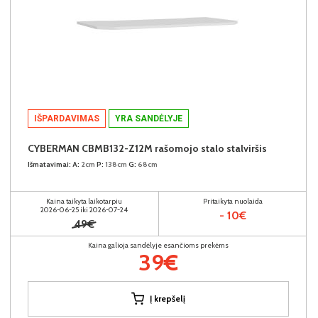
IŠPARDAVIMAS
YRA SANDĖLYJE
CYBERMAN CBMB132-Z12M rašomojo stalo stalviršis
Išmatavimai:
A:
2cm
P:
138cm
G:
68cm
Kaina taikyta laikotarpiu
Pritaikyta nuolaida
2026-06-25 iki 2026-07-24
- 10€
49€
Kaina galioja sandėlyje esančioms prekėms
39€
Į krepšelį