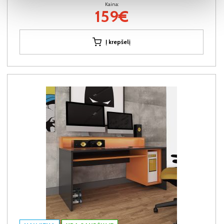
Kaina:
159€
Į krepšelį