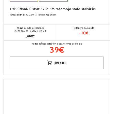
CYBERMAN CBMB132-Z13M rašomojo stalo stalviršis
Išmatavimai:
A:
2cm
P:
138cm
G:
68cm
Kaina taikyta laikotarpiu
Pritaikyta nuolaida
2026-06-25 iki 2026-07-24
- 10€
49€
Kaina galioja sandėlyje esančioms prekėms
39€
Į krepšelį