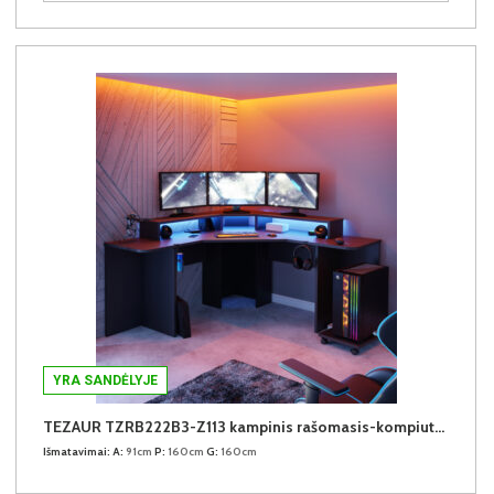
YRA SANDĖLYJE
TEZAUR TZRB222B3-Z113 kampinis rašomasis-kompiuterinių žaidimų stalas su LED
Išmatavimai:
A:
91cm
P:
160cm
G:
160cm