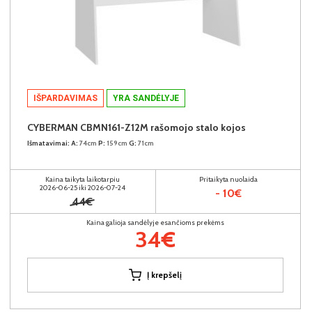
IŠPARDAVIMAS
YRA SANDĖLYJE
CYBERMAN CBMN161-Z12M rašomojo stalo kojos
Išmatavimai:
A:
74cm
P:
159cm
G:
71cm
Kaina taikyta laikotarpiu
Pritaikyta nuolaida
2026-06-25 iki 2026-07-24
- 10€
44€
Kaina galioja sandėlyje esančioms prekėms
34€
Į krepšelį