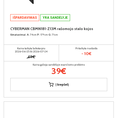
IŠPARDAVIMAS
YRA SANDĖLYJE
CYBERMAN CBMN181-Z13M rašomojo stalo kojos
Išmatavimai:
A:
74cm
P:
179cm
G:
71cm
Kaina taikyta laikotarpiu
Pritaikyta nuolaida
2026-06-25 iki 2026-07-24
- 10€
49€
Kaina galioja sandėlyje esančioms prekėms
39€
Į krepšelį