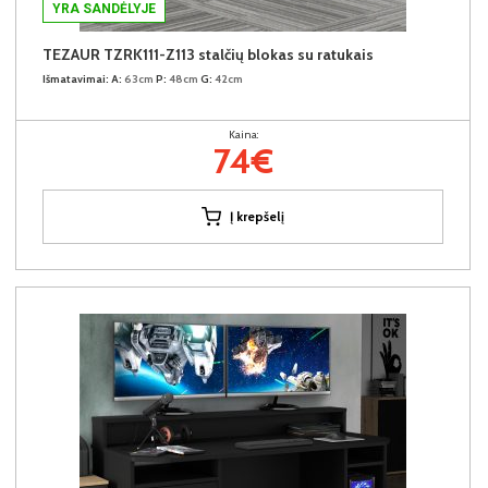
YRA SANDĖLYJE
TEZAUR TZRK111-Z113 stalčių blokas su ratukais
Išmatavimai:
A:
63cm
P:
48cm
G:
42cm
Kaina:
74€
Į krepšelį