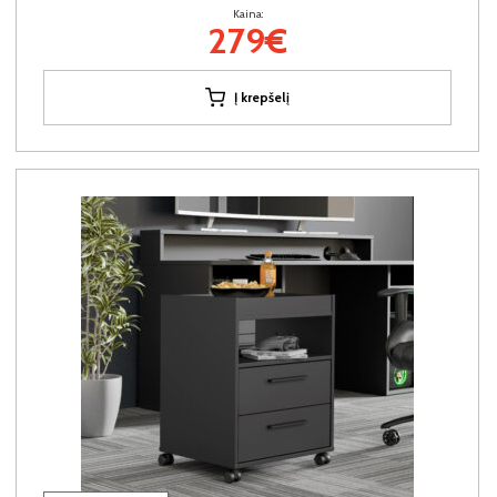
Kaina:
279€
Į krepšelį