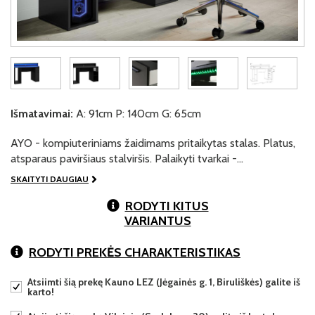
Išmatavimai:
A: 91cm P: 140cm G: 65cm
AYO - kompiuteriniams žaidimams pritaikytas stalas. Platus,
atsparaus paviršiaus stalviršis. Palaikyti tvarkai -…
SKAITYTI DAUGIAU
RODYTI KITUS
VARIANTUS
RODYTI PREKĖS CHARAKTERISTIKAS
Atsiimti šią prekę Kauno LEZ (Jėgainės g. 1, Biruliškės) galite iš
karto!