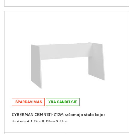
IŠPARDAVIMAS
YRA SANDĖLYJE
CYBERMAN CBMN131-Z12M rašomojo stalo kojos
Išmatavimai:
A:
74cm
P:
138cm
G:
62cm