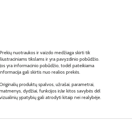
Prekių nuotraukos ir vaizdo medžiaga skirti tik
iliustraciniams tikslams ir yra pavyzdinio pobūdžio.
Jos yra informacinio pobūdžio, todėl pateikiama
informacija gali skirtis nuo realios prekės.
Originalių produktų spalvos, užrašai, parametrai,
matmenys, dydžiai, funkcijos ir/ar kitos savybės dėl
vizualinių ypatybių gali atrodyti kitaip nei realybėje.