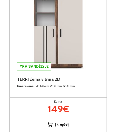
YRA SANDĖLYJE
TERRI žema vitrina 2D
Išmatavimai:
A:
148cm
P:
90cm
G:
40cm
Kaina:
149€
Į krepšelį