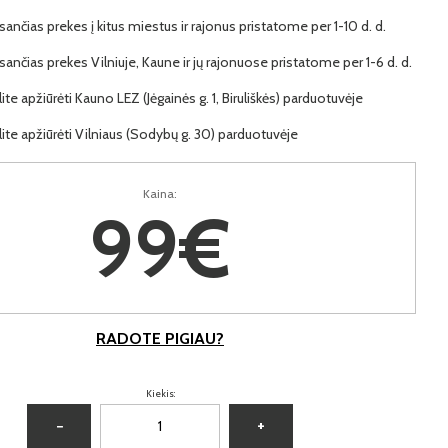
ančias prekes į kitus miestus ir rajonus pristatome per 1-10 d. d.
ančias prekes Vilniuje, Kaune ir jų rajonuose pristatome per 1-6 d. d.
lite apžiūrėti Kauno LEZ (Jėgainės g. 1, Biruliškės) parduotuvėje
lite apžiūrėti Vilniaus (Sodybų g. 30) parduotuvėje
Kaina:
99€
RADOTE PIGIAU?
Kiekis:
−
+