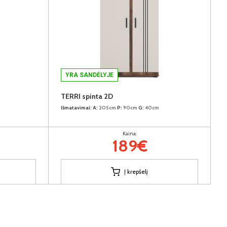
YRA SANDĖLYJE
TERRI spinta 2D
Išmatavimai:
A:
205cm
P:
90cm
G:
40cm
Kaina:
189€
Į krepšelį