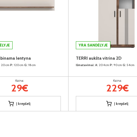
ĖLYJE
YRA SANDĖLYJE
abinama lentyna
TERRI aukšta vitrina 2D
:
20cm
P:
120cm
G:
18cm
Išmatavimai:
A:
204cm
P:
90cm
G:
54cm
Kaina:
Kaina:
29€
229€
Į krepšelį
Į krepšelį