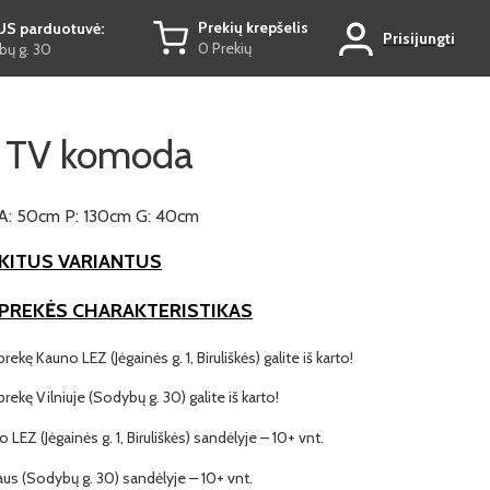
Prekių krepšelis
US parduotuvė:
Prisijungti
0 Prekių
ų g. 30
 TV komoda
A: 50cm P: 130cm G: 40cm
KITUS VARIANTUS
 PREKĖS CHARAKTERISTIKAS
prekę Kauno LEZ (Jėgainės g. 1, Biruliškės) galite iš karto!
 prekę Vilniuje (Sodybų g. 30) galite iš karto!
o LEZ (Jėgainės g. 1, Biruliškės) sandėlyje – 10+ vnt.
iaus (Sodybų g. 30) sandėlyje – 10+ vnt.