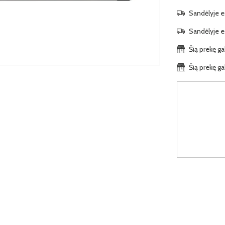
Sandėlyje es
Sandėlyje es
Šią prekę ga
Šią prekę ga