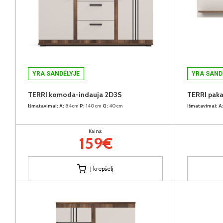
YRA SANDĖLYJE
YRA SAND
TERRI komoda-indauja 2D3S
TERRI pak
Išmatavimai:
A:
84cm
P:
140cm
G:
40cm
Išmatavimai:
A
Kaina:
159€
Į krepšelį