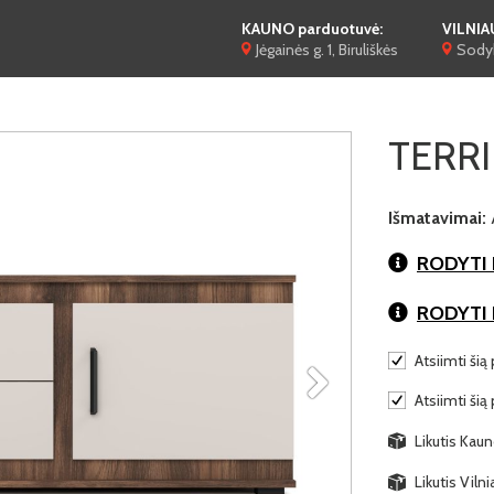
KAUNO parduotuvė:
VILNIA
Jėgainės g. 1, Biruliškės
Sodyb
TERRI
Išmatavimai:
RODYTI 
RODYTI
Atsiimti šią 
Atsiimti šią
Likutis Kaun
Likutis Viln