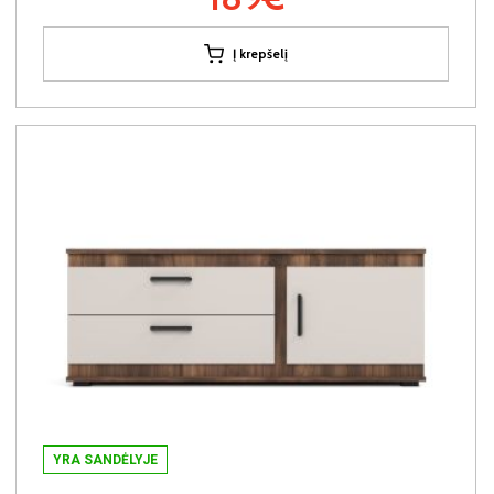
Į krepšelį
YRA SANDĖLYJE