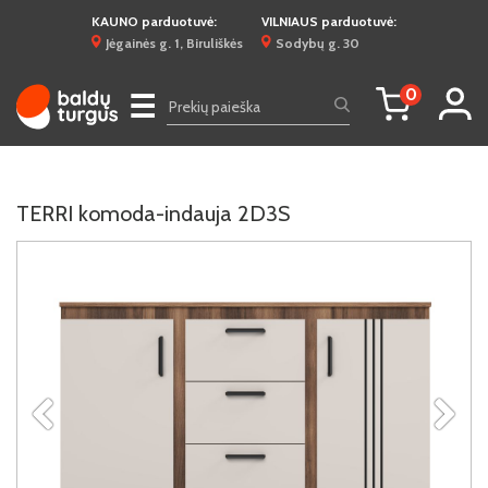
KAUNO parduotuvė:
VILNIAUS parduotuvė:
Jėgainės g. 1, Biruliškės
Sodybų g. 30
0
☰
TERRI komoda-indauja 2D3S