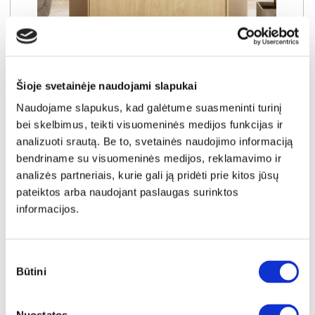
NAUJIENA
YRA SANDĖLYJE
NABU C komoda 93 4S
Šioje svetainėje naudojami slapukai
Išmatavimai:
A:
104cm
P:
93cm
G:
38cm
Naudojame slapukus, kad galėtume suasmeninti turinį
bei skelbimus, teikti visuomeninės medijos funkcijas ir
Kaina:
159€
analizuoti srautą. Be to, svetainės naudojimo informaciją
bendriname su visuomeninės medijos, reklamavimo ir
analizės partneriais, kurie gali ją pridėti prie kitos jūsų
Į krepšelį
pateiktos arba naudojant paslaugas surinktos
informacijos.
Sutikimo
Būtini
pasirinkimas