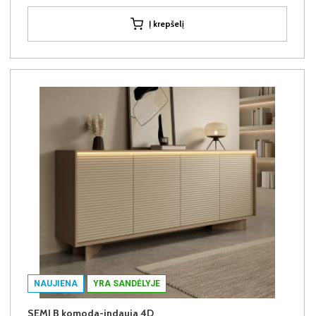
Į krepšelį
NAUJIENA
YRA SANDĖLYJE
SEMI B komoda-indauja 4D