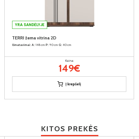
YRA SANDĖLYJE
TERRI žema vitrina 2D
Išmatavimai:
A:
148cm
P:
90cm
G:
40cm
Kaina:
149€
Į krepšelį
KITOS PREKĖS