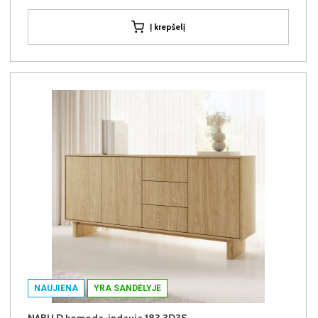
Į krepšelį
NAUJIENA
YRA SANDĖLYJE
NABU D komoda-indauja 183 3D3S