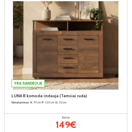
YRA SANDĖLYJE
LUNA B komoda-indauja (Tamsiai ruda)
Išmatavimai:
A:
97cm
P:
120cm
G:
32cm
Kaina:
149€