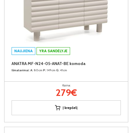
NAUJIENA
YRA SANDĖLYJE
ANATRA MF-N24-05-ANAT-BE komoda
Išmatavimai:
A:
80cm
P:
149cm
G:
41cm
Kaina:
279€
Į krepšelį