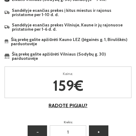
Sandėlyje esančias prekes į kitus miestus ir rajonus
pristatome per 1-10 d. d.
Sandėlyje esančias prekes Vilniuje, Kaune ir jų rajonuose
pristatome per 1-6 d. d.
Šią prekę galite apžiūrėti Kauno LEZ (Jėgainės g. 1, Biruliškės)
parduotuvėje
Šią prekę galite apžiūrėti Vilniaus (Sodybų g. 30)
parduotuvėje
Kaina:
159€
RADOTE PIGIAU?
Kiekis:
−
+