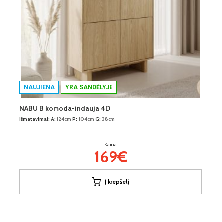
NAUJIENA
YRA SANDĖLYJE
NABU B komoda-indauja 4D
Išmatavimai:
A:
124cm
P:
104cm
G:
38cm
Kaina:
169€
Į krepšelį