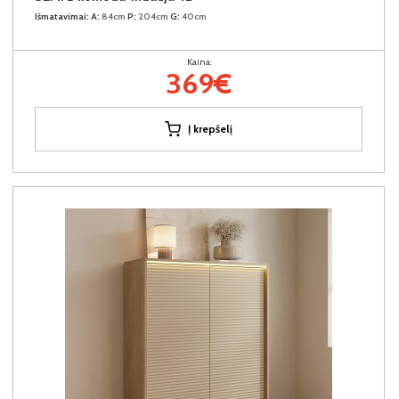
Išmatavimai:
A:
84cm
P:
204cm
G:
40cm
Kaina:
369€
Į krepšelį