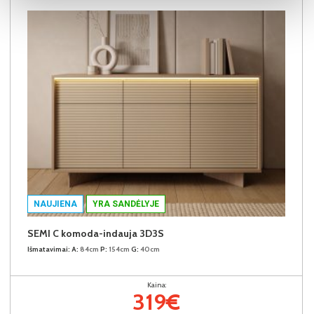
NAUJIENA
YRA SANDĖLYJE
SEMI C komoda-indauja 3D3S
Išmatavimai:
A:
84cm
P:
154cm
G:
40cm
Kaina:
319€