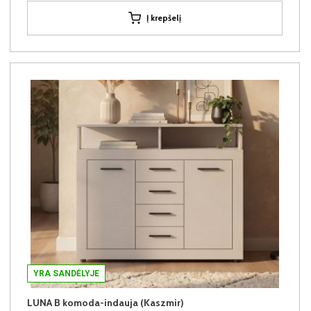
Į krepšelį
YRA SANDĖLYJE
LUNA B komoda-indauja (Kaszmir)