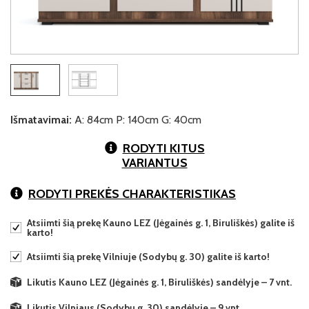
Išmatavimai:
A: 84cm P: 140cm G: 40cm
RODYTI KITUS
VARIANTUS
RODYTI PREKĖS CHARAKTERISTIKAS
Atsiimti šią prekę Kauno LEZ (Jėgainės g. 1, Biruliškės) galite iš
karto!
Atsiimti šią prekę Vilniuje (Sodybų g. 30) galite iš karto!
Likutis Kauno LEZ (Jėgainės g. 1, Biruliškės) sandėlyje – 7 vnt.
Likutis Vilniaus (Sodybų g. 30) sandėlyje – 9 vnt.