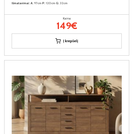
Išmatavimai:
A:
97cm
P:
120cm
G:
32cm
Kaina:
149€
Į krepšelį