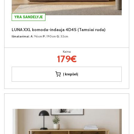
YRA SANDĖLYJE
LUNA XXL komoda-indauja 4D4S (Tamsiai ruda)
Išmatavimai:
A:
96cm
P:
190cm
G:
32cm
Kaina:
179€
Į krepšelį