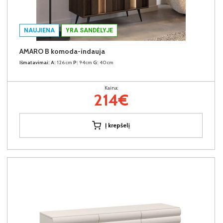
NAUJIENA
YRA SANDĖLYJE
AMARO B komoda-indauja
Išmatavimai:
A:
126cm
P:
94cm
G:
40cm
Kaina:
214€
Į krepšelį