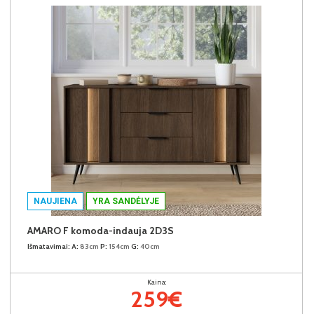
NAUJIENA
YRA SANDĖLYJE
AMARO F komoda-indauja 2D3S
Išmatavimai:
A:
83cm
P:
154cm
G:
40cm
Kaina:
259€