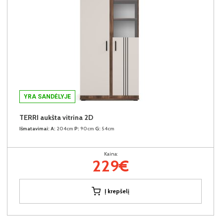
YRA SANDĖLYJE
TERRI aukšta vitrina 2D
Išmatavimai:
A:
204cm
P:
90cm
G:
54cm
Kaina:
229€
Į krepšelį