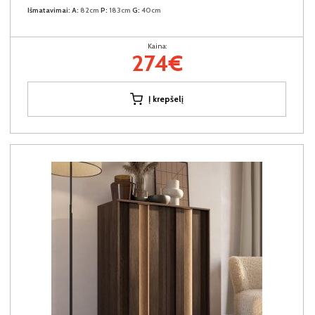
Išmatavimai:
A:
82cm
P:
183cm
G:
40cm
Kaina:
274€
Į krepšelį