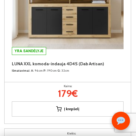
YRA SANDĖLYJE
LUNA XXL komoda-indauja 4D4S (Dab Artisan)
Išmatavimai:
A:
96cm
P:
190cm
G:
32cm
Kaina:
179€
Į krepšelį
Kiekis: