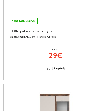
YRA SANDĖLYJE
TERRI pakabinama lentyna
Išmatavimai:
A:
20cm
P:
120cm
G:
18cm
Kaina:
29€
Į krepšelį