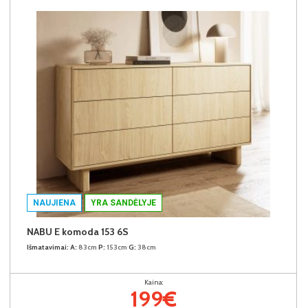
NAUJIENA
YRA SANDĖLYJE
NABU E komoda 153 6S
Išmatavimai:
A:
83cm
P:
153cm
G:
38cm
Kaina:
199€