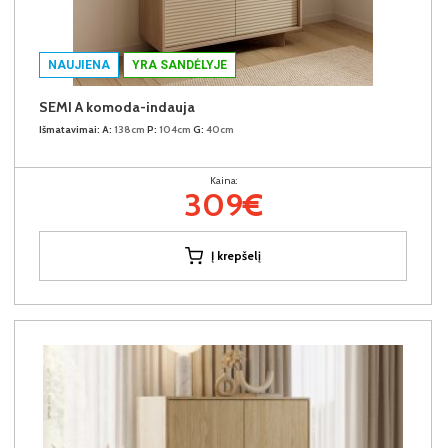
NAUJIENA
YRA SANDĖLYJE
SEMI A komoda-indauja
Išmatavimai:
A:
138cm
P:
104cm
G:
40cm
Kaina:
309€
Į krepšelį