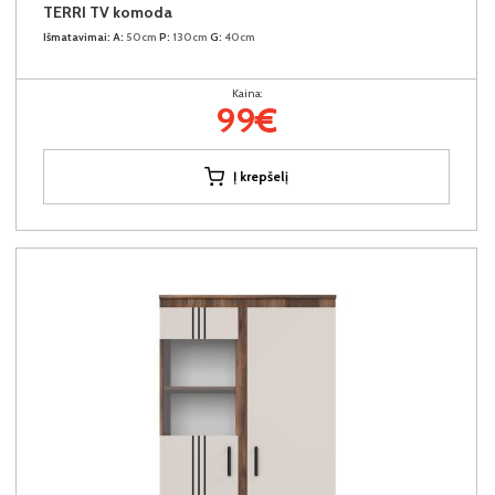
TERRI TV komoda
Išmatavimai:
A:
50cm
P:
130cm
G:
40cm
Kaina:
99€
Į krepšelį