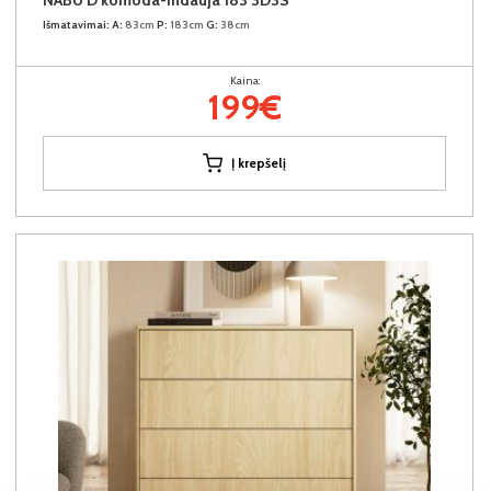
Išmatavimai:
A:
83cm
P:
183cm
G:
38cm
Kaina:
199€
Į krepšelį