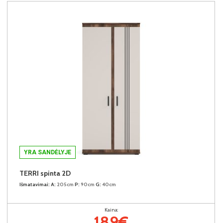
YRA SANDĖLYJE
TERRI spinta 2D
Išmatavimai:
A:
205cm
P:
90cm
G:
40cm
Kaina:
189€