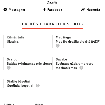
Dalintis:
Messagner
Facebook
Nuoroda
PREKĖS CHARAKTERISTIKOS
Kilmės šalis
Medžiaga
Ukraina
Medžio drožlių plokštė (MDP)
?
Svarbu
Savybė
Baldas tvirtinamas prie sienos
Švelnaus uždarymo durų
?
mechanizmas
?
Stalčių bėgeliai
Guoliniai bėgeliai
?
Aukštis
84cm