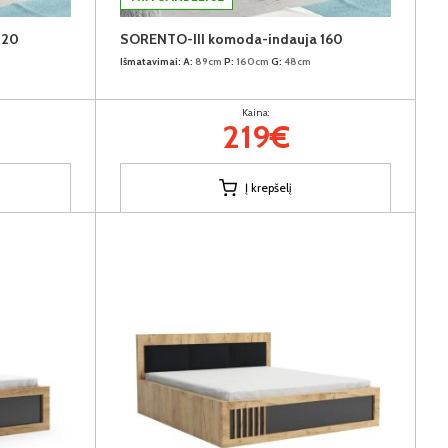
120
SORENTO-III komoda-indauja 160
Išmatavimai:
A:
89cm
P:
160cm
G:
48cm
Kaina:
219€
Į krepšelį