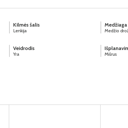
Kilmės šalis
Medžiaga
Lenkija
Medžio drož
Veidrodis
Išplanavi
Yra
Mišrus