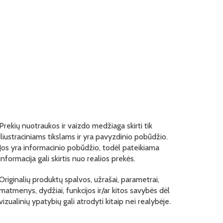
Prekių nuotraukos ir vaizdo medžiaga skirti tik
iliustraciniams tikslams ir yra pavyzdinio pobūdžio.
Jos yra informacinio pobūdžio, todėl pateikiama
informacija gali skirtis nuo realios prekės.
Originalių produktų spalvos, užrašai, parametrai,
matmenys, dydžiai, funkcijos ir/ar kitos savybės dėl
vizualinių ypatybių gali atrodyti kitaip nei realybėje.