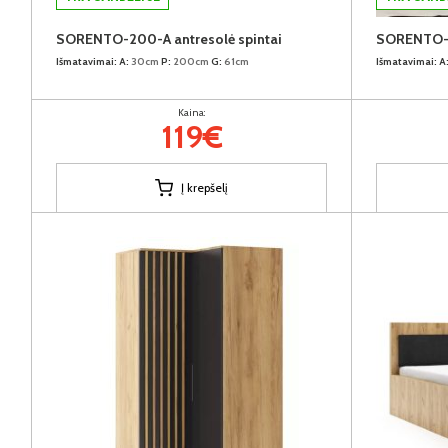
SORENTO-200-A antresolė spintai
SORENTO-2
Išmatavimai:
A:
30cm
P:
200cm
G:
61cm
Išmatavimai:
A
Kaina:
119€
Į krepšelį