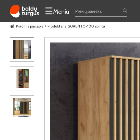
☰
Meniu
Pradinis puslapis
Produktai
SORENTO-100 spinta