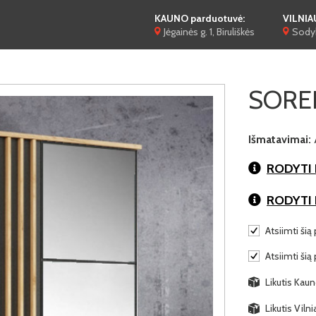
KAUNO parduotuvė:
VILNIA
Jėgainės g. 1, Biruliškės
Sodyb
SOREN
Išmatavimai:
RODYTI 
RODYTI
Atsiimti šią 
Atsiimti šią
Likutis Kaun
Likutis Viln