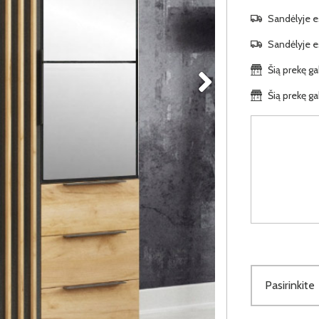
Sandėlyje es
Sandėlyje es
Šią prekę ga
Šią prekę ga
Pasirinkite