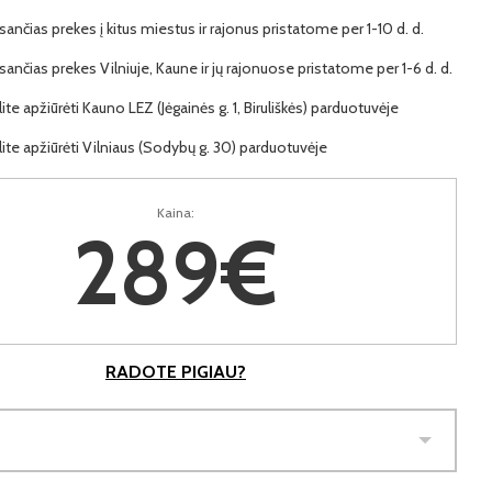
ančias prekes į kitus miestus ir rajonus pristatome per 1-10 d. d.
ančias prekes Vilniuje, Kaune ir jų rajonuose pristatome per 1-6 d. d.
lite apžiūrėti Kauno LEZ (Jėgainės g. 1, Biruliškės) parduotuvėje
lite apžiūrėti Vilniaus (Sodybų g. 30) parduotuvėje
Kaina:
289€
RADOTE PIGIAU?