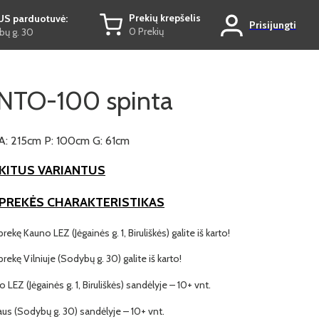
Prekių krepšelis
US parduotuvė:
Prisijungti
0 Prekių
ų g. 30
TO-100 spinta
A: 215cm P: 100cm G: 61cm
KITUS VARIANTUS
 PREKĖS CHARAKTERISTIKAS
prekę Kauno LEZ (Jėgainės g. 1, Biruliškės) galite iš karto!
 prekę Vilniuje (Sodybų g. 30) galite iš karto!
o LEZ (Jėgainės g. 1, Biruliškės) sandėlyje – 10+ vnt.
iaus (Sodybų g. 30) sandėlyje – 10+ vnt.