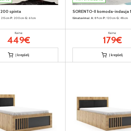
00 spinta
SORENTO-II komoda-indauja 
:
215cm
P:
200cm
G:
61cm
Išmatavimai:
A:
89cm
P:
120cm
G:
48cm
Kaina:
Kaina:
449€
179€
Į krepšelį
Į krepšelį