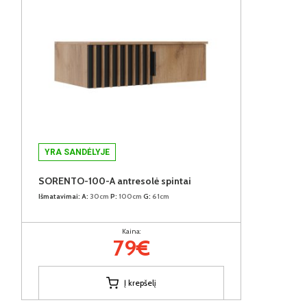
YRA SANDĖLYJE
SORENTO-100-A antresolė spintai
Išmatavimai:
A:
30cm
P:
100cm
G:
61cm
Kaina:
79€
Į krepšelį