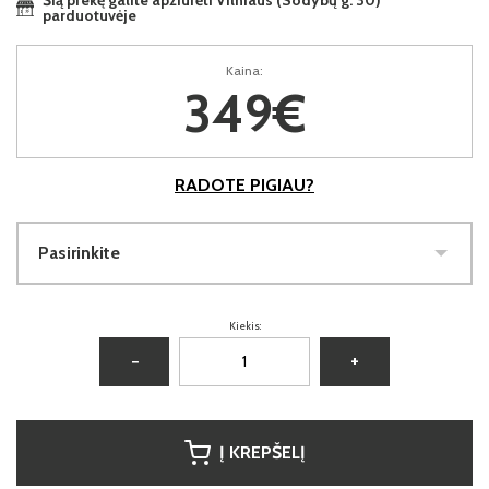
parduotuvėje
Kaina:
349€
RADOTE PIGIAU?
Pasirinkite
Kiekis:
−
+
Į KREPŠELĮ