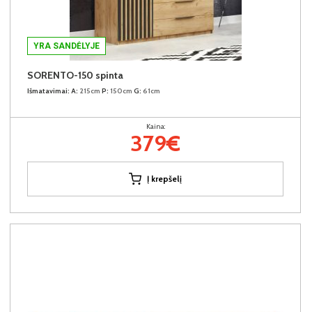
YRA SANDĖLYJE
SORENTO-150 spinta
Išmatavimai:
A:
215cm
P:
150cm
G:
61cm
Kaina:
379€
Į krepšelį