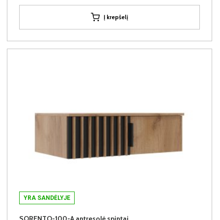
Į krepšelį
YRA SANDĖLYJE
SORENTO-100-A antresolė spintai