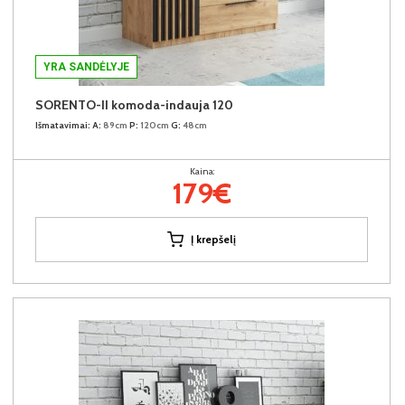
YRA SANDĖLYJE
SORENTO-II komoda-indauja 120
Išmatavimai:
A:
89cm
P:
120cm
G:
48cm
Kaina:
179€
Į krepšelį