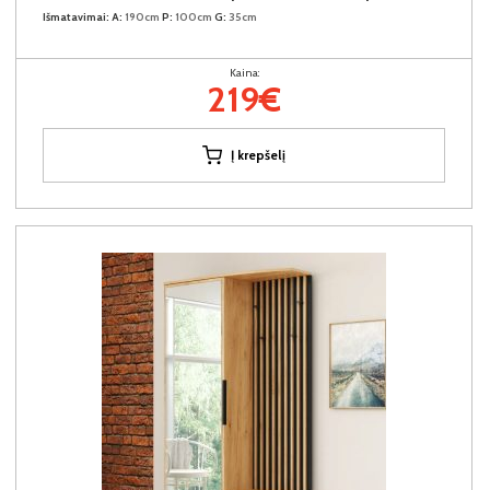
Išmatavimai:
A:
190cm
P:
100cm
G:
35cm
Kaina:
219€
Į krepšelį