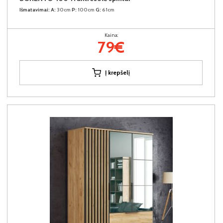
Išmatavimai:
A:
30cm
P:
100cm
G:
61cm
Kaina:
79€
Į krepšelį