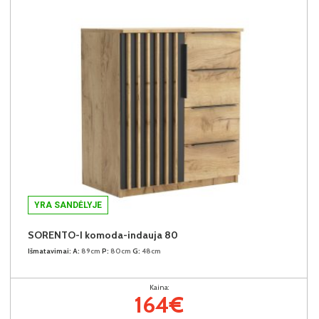
YRA SANDĖLYJE
SORENTO-I komoda-indauja 80
Išmatavimai:
A:
89cm
P:
80cm
G:
48cm
Kaina:
164€