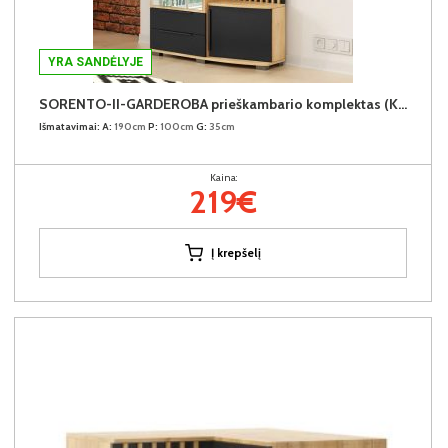
YRA SANDĖLYJE
SORENTO-II-GARDEROBA prieškambario komplektas (Kairinis)
Išmatavimai:
A:
190cm
P:
100cm
G:
35cm
Kaina:
219€
Į krepšelį