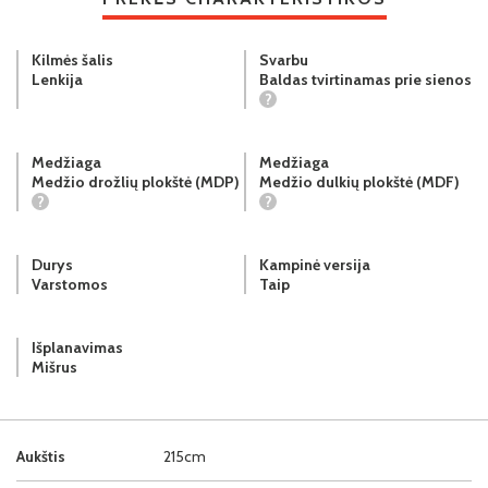
Kilmės šalis
Svarbu
Lenkija
Baldas tvirtinamas prie sienos
?
Medžiaga
Medžiaga
Medžio drožlių plokštė (MDP)
Medžio dulkių plokštė (MDF)
?
?
Durys
Kampinė versija
Varstomos
Taip
Išplanavimas
Mišrus
Aukštis
215cm