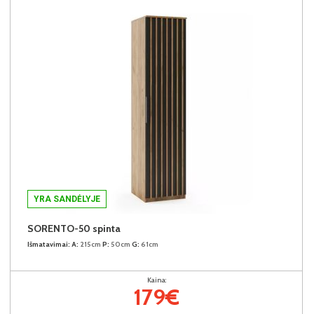
YRA SANDĖLYJE
SORENTO-50 spinta
Išmatavimai:
A:
215cm
P:
50cm
G:
61cm
Kaina:
179€