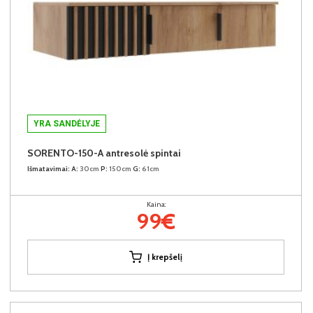
YRA SANDĖLYJE
SORENTO-150-A antresolė spintai
Išmatavimai:
A:
30cm
P:
150cm
G:
61cm
Kaina:
99€
Į krepšelį