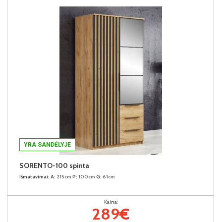
YRA SANDĖLYJE
SORENTO-100 spinta
Išmatavimai:
A:
215cm
P:
100cm
G:
61cm
Kaina:
289€