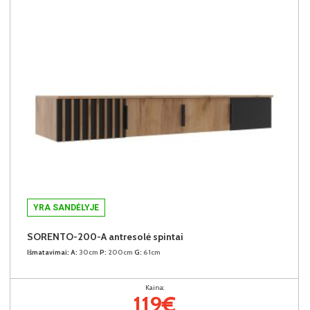
YRA SANDĖLYJE
SORENTO-200-A antresolė spintai
Išmatavimai:
A:
30cm
P:
200cm
G:
61cm
Kaina:
119€