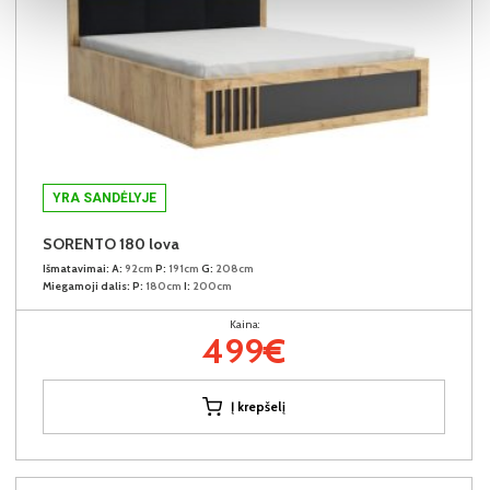
YRA SANDĖLYJE
SORENTO 180 lova
Išmatavimai:
A:
92cm
P:
191cm
G:
208cm
Miegamoji dalis:
P:
180cm
I:
200cm
Kaina:
499€
Į krepšelį