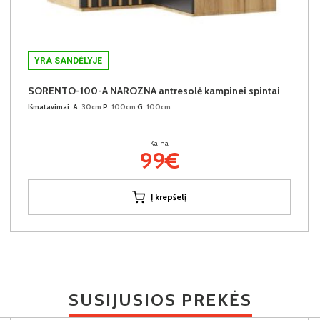
YRA SANDĖLYJE
SORENTO-100-A NAROZNA antresolė kampinei spintai
Išmatavimai:
A:
30cm
P:
100cm
G:
100cm
Kaina:
99€
Į krepšelį
SUSIJUSIOS PREKĖS