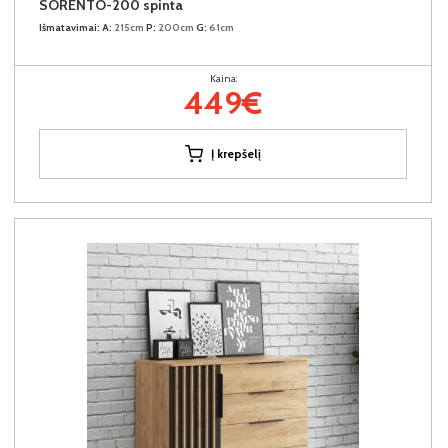
SORENTO-200 spinta
Išmatavimai:
A:
215cm
P:
200cm
G:
61cm
Kaina:
449€
Į krepšelį