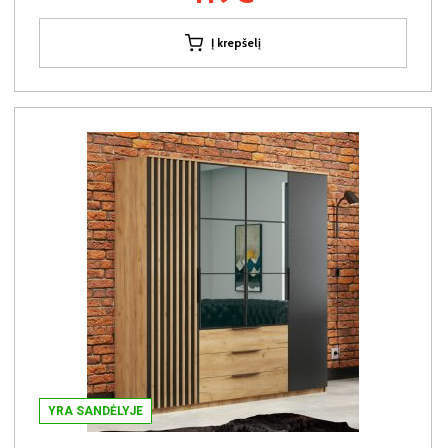
Į krepšelį
YRA SANDĖLYJE