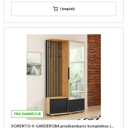
Į krepšelį
YRA SANDĖLYJE
SORENTO-II-GARDEROBA prieškambario komplektas (Dešininis)