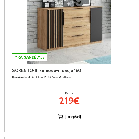
YRA SANDĖLYJE
SORENTO-III komoda-indauja 160
Išmatavimai:
A:
89cm
P:
160cm
G:
48cm
Kaina:
219€
Į krepšelį