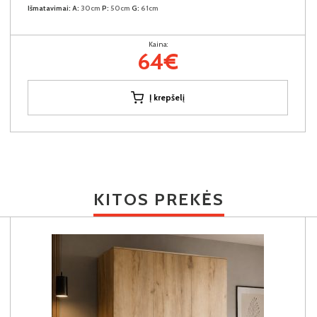
Išmatavimai:
A:
30cm
P:
50cm
G:
61cm
Kaina:
64€
Į krepšelį
KITOS PREKĖS