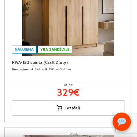
NAUJIENA
YRA SANDĖLYJE
RIVA-150 spinta (Craft Zloty)
Išmatavimai:
A:
245cm
P:
150cm
G:
61cm
Kaina:
329€
Į krepšelį
Kiekis: