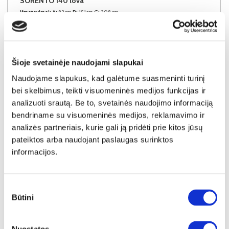
SORENTO 140 lova
Išmatavimai:
A:
92cm
P:
151cm
G:
208cm
Miegamoji dalis:
P:
140cm
I:
200cm
Kaina:
449€
Šioje svetainėje naudojami slapukai
Į krepšelį
Naudojame slapukus, kad galėtume suasmeninti turinį
bei skelbimus, teikti visuomeninės medijos funkcijas ir
analizuoti srautą. Be to, svetainės naudojimo informaciją
bendriname su visuomeninės medijos, reklamavimo ir
analizės partneriais, kurie gali ją pridėti prie kitos jūsų
pateiktos arba naudojant paslaugas surinktos
informacijos.
Sutikimo
Būtini
pasirinkimas