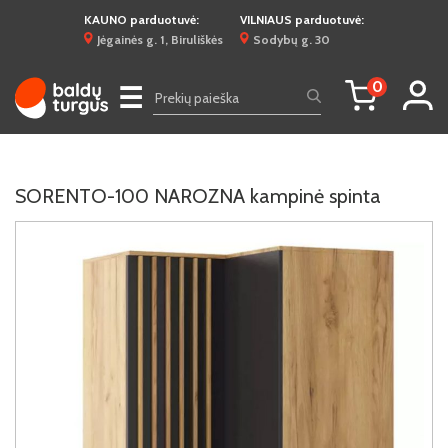
KAUNO parduotuvė:
VILNIAUS parduotuvė:
Jėgainės g. 1, Biruliškės
Sodybų g. 30
0
☰
SORENTO-100 NAROZNA kampinė spinta