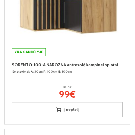
YRA SANDĖLYJE
SORENTO-100-A NAROZNA antresolė kampinei spintai
Išmatavimai:
A:
30cm
P:
100cm
G:
100cm
Kaina:
99€
Į krepšelį