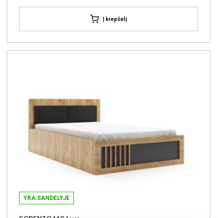
Į krepšelį
YRA SANDĖLYJE