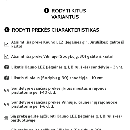
RODYTI KITUS
VARIANTUS
RODYTI PREKĖS CHARAKTERISTIKAS
Atsiimti šią prekę Kauno LEZ (Jėgainės g. 1, Biruliškės) galite iš
karto!
Atsiimti šią prekę Vilniuje (Sodybų g. 30) galite iš karto!
Likutis Kauno LEZ (Jėgainės g. 1, Biruliškės) sandėlyje – 3 vnt.
Likutis Vilniaus (Sodybų g. 30) sandėlyje – 10 vnt.
Sandėlyje esančias prekes į kitus miestus ir rajonus
pristatome per 1-10 d. d.
Sandėlyje esančias prekes Vilniuje, Kaune ir jų rajonuose
pristatome per 1-6 d. d.
Šią prekę galite apžiūrėti Kauno LEZ (Jėgainės g. 1, Biruliškės)
parduotuvėje
Šią prekę galite apžiūrėti Vilniaus (Sodybų g. 30)