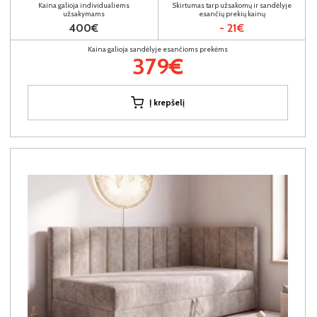
Kaina galioja individualiems
Skirtumas tarp užsakomų ir sandėlyje
užsakymams
esančių prekių kainų
400€
- 21€
Kaina galioja sandėlyje esančioms prekėms
379€
Į krepšelį