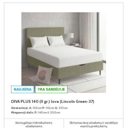
NAUJIENA
YRA SANDĖLYJE
DIVA PLUS 140 (II gr.) lova (Lincoln Green-37)
Išmatavimai:
A:
120cm
P:
142cm
G:
210cm
Miegamoji dalis:
P:
140cm
I:
200cm
Kaina galioja individualiems
Skirtumas tarp užsakomų ir sandėlyje
užsakymams
esančių prekių kainų