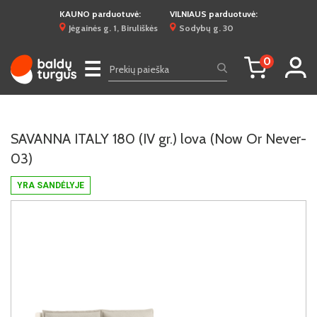
KAUNO parduotuvė:
VILNIAUS parduotuvė:
Jėgainės g. 1, Biruliškės
Sodybų g. 30
0
☰
SAVANNA ITALY 180 (IV gr.) lova (Now Or Never-
03)
YRA SANDĖLYJE