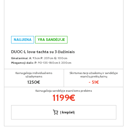
NAUJIENA
YRA SANDĖLYJE
DUOC-L lova-tachta su 3 čiužiniais
Išmatavimai:
A:
93cm
P:
207cm
G:
100cm
Miegamoji dalis:
P:
90-135-180cm
I:
200cm
Kaina galioja individualiems
Skirtumas tarp užsakomų ir sandėlyje
užsakymams
esančių prekių kainų
1250€
- 51€
Kaina galioja sandėlyje esančioms prekėms
1199€
Į krepšelį