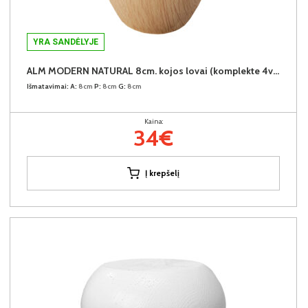
YRA SANDĖLYJE
ALM MODERN NATURAL 8cm. kojos lovai (komplekte 4vnt.) +34€
Išmatavimai:
A:
8cm
P:
8cm
G:
8cm
Kaina:
34€
Į krepšelį