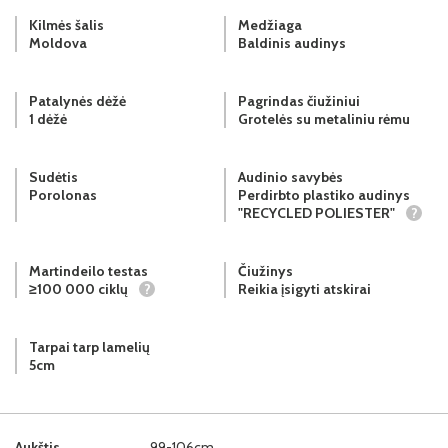
Kilmės šalis
Medžiaga
Moldova
Baldinis audinys
Patalynės dėžė
Pagrindas čiužiniui
1 dėžė
Grotelės su metaliniu rėmu
Sudėtis
Audinio savybės
Porolonas
Perdirbto plastiko audinys
"RECYCLED POLIESTER"
?
Martindeilo testas
Čiužinys
≥100 000 ciklų
?
Reikia įsigyti atskirai
Tarpai tarp lamelių
5cm
Aukštis
99-106cm