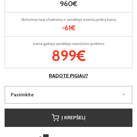
960€
Skirtumas tarp užsakomų ir sandėlyje esančių prekių kainų
-61€
Kaina galioja sandėlyje esančioms prekėms
899€
RADOTE PIGIAU?
Pasirinkite
Į KREPŠELĮ