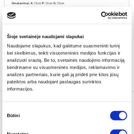
Išmatavimai:
A:
13cm
P:
13cm
G:
13cm
Kaina:
39€
Šioje svetainėje naudojami slapukai
Į krepšelį
Naudojame slapukus, kad galėtume suasmeninti turinį
bei skelbimus, teikti visuomeninės medijos funkcijas ir
analizuoti srautą. Be to, svetainės naudojimo informaciją
bendriname su visuomeninės medijos, reklamavimo ir
analizės partneriais, kurie gali ją pridėti prie kitos jūsų
pateiktos arba naudojant paslaugas surinktos
SUSIJUSIOS PREKĖS
informacijos.
Sutikimo
Būtini
pasirinkimas