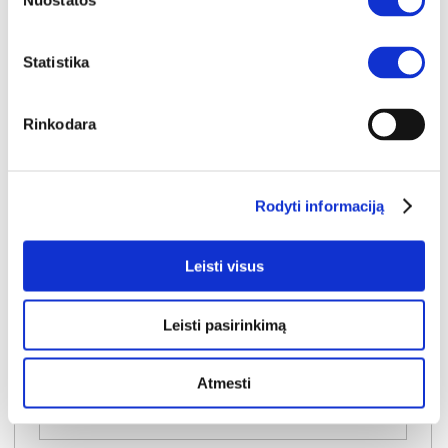
Nuostatos
Statistika
Rinkodara
NAUJIENA
YRA SANDĖLYJE
SAVANNA ITALY 180 (III gr.) lova (Storm-85)
Rodyti informaciją
Išmatavimai:
A:
99-106cm
P:
193cm
G:
228cm
Miegamoji dalis:
P:
180cm
I:
200cm
Leisti visus
Kaina galioja individualiems
Skirtumas tarp užsakomų ir sandėlyje
užsakymams
esančių prekių kainų
930€
- 51€
Leisti pasirinkimą
Kaina galioja sandėlyje esančioms prekėms
879€
Atmesti
Į krepšelį