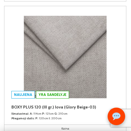
NAUJIENA
YRA SANDĖLYJE
BOXY PLUS 120 (III gr.) lova (Glory Beige-03)
Išmatavimai:
A:
114cm
P:
121cm
G:
210cm
Miegamoji dalis:
P:
120cm
I:
200cm
Kaina: