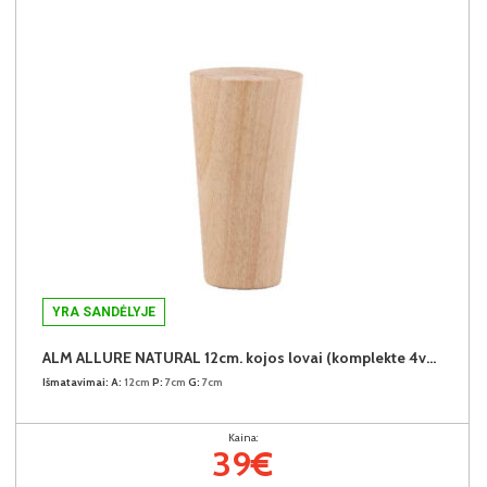
YRA SANDĖLYJE
ALM ALLURE NATURAL 12cm. kojos lovai (komplekte 4vnt.) + 39€
Išmatavimai:
A:
12cm
P:
7cm
G:
7cm
Kaina:
39€