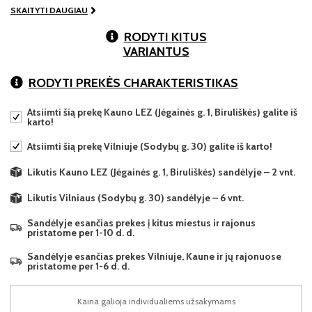
SKAITYTI DAUGIAU
RODYTI KITUS
VARIANTUS
RODYTI PREKĖS CHARAKTERISTIKAS
Atsiimti šią prekę Kauno LEZ (Jėgainės g. 1, Biruliškės) galite iš
karto!
Atsiimti šią prekę Vilniuje (Sodybų g. 30) galite iš karto!
Likutis Kauno LEZ (Jėgainės g. 1, Biruliškės) sandėlyje – 2 vnt.
Likutis Vilniaus (Sodybų g. 30) sandėlyje – 6 vnt.
Sandėlyje esančias prekes į kitus miestus ir rajonus
pristatome per 1-10 d. d.
Sandėlyje esančias prekes Vilniuje, Kaune ir jų rajonuose
pristatome per 1-6 d. d.
Kaina galioja individualiems užsakymams