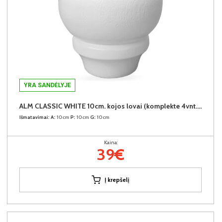
YRA SANDĖLYJE
ALM CLASSIC WHITE 10cm. kojos lovai (komplekte 4vnt.) +39€
Išmatavimai:
A:
10cm
P:
10cm
G:
10cm
Kaina:
39€
Į krepšelį