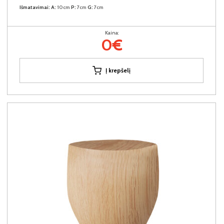
Išmatavimai:
A:
10cm
P:
7cm
G:
7cm
Kaina:
0€
Į krepšelį