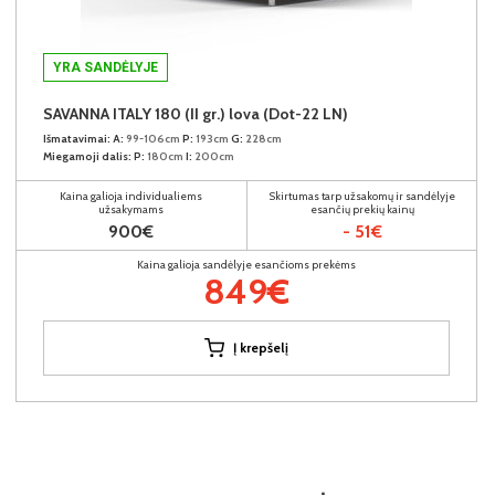
YRA SANDĖLYJE
SAVANNA ITALY 180 (II gr.) lova (Dot-22 LN)
Išmatavimai:
A:
99-106cm
P:
193cm
G:
228cm
Miegamoji dalis:
P:
180cm
I:
200cm
Kaina galioja individualiems
Skirtumas tarp užsakomų ir sandėlyje
užsakymams
esančių prekių kainų
900€
- 51€
Kaina galioja sandėlyje esančioms prekėms
849€
Į krepšelį