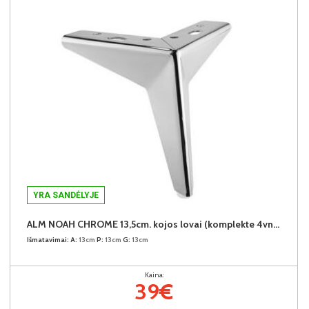
YRA SANDĖLYJE
ALM NOAH CHROME 13,5cm. kojos lovai (komplekte 4vnt.) +39€
Išmatavimai:
A:
13cm
P:
13cm
G:
13cm
Kaina:
39€