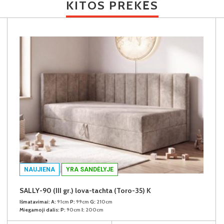
KITOS PREKĖS
NAUJIENA
YRA SANDĖLYJE
SALLY-90 (III gr.) lova-tachta (Toro-35) K
Išmatavimai:
A:
91cm
P:
99cm
G:
210cm
Miegamoji dalis:
P:
90cm
I:
200cm