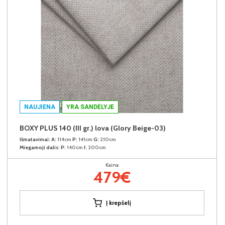
NAUJIENA
YRA SANDĖLYJE
BOXY PLUS 140 (III gr.) lova (Glory Beige-03)
Išmatavimai:
A:
114cm
P:
141cm
G:
210cm
Miegamoji dalis:
P:
140cm
I:
200cm
Kaina:
479€
Į krepšelį