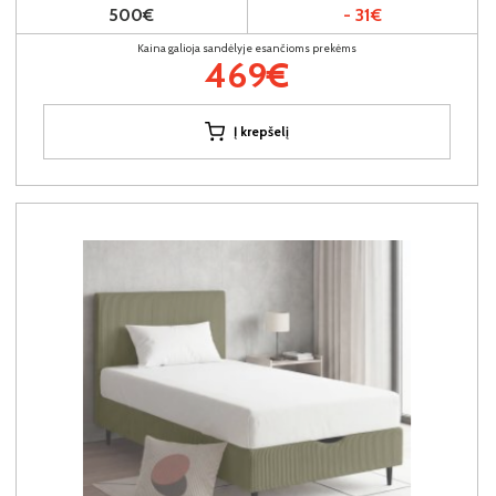
500€
- 31€
Kaina galioja sandėlyje esančioms prekėms
469€
Į krepšelį