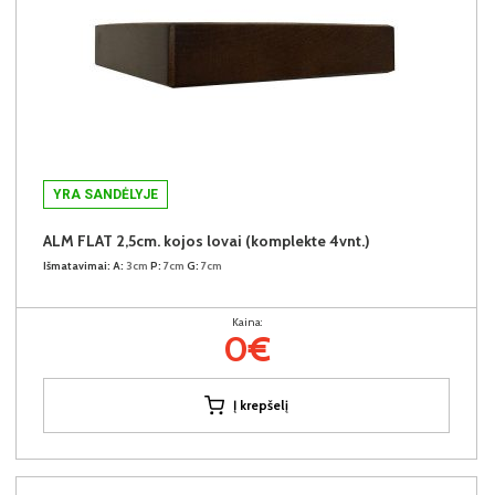
YRA SANDĖLYJE
ALM FLAT 2,5cm. kojos lovai (komplekte 4vnt.)
Išmatavimai:
A:
3cm
P:
7cm
G:
7cm
Kaina:
0€
Į krepšelį