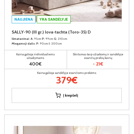
NAUJIENA
YRA SANDĖLYJE
SALLY-90 (III gr.) lova-tachta (Toro-35) D
Išmatavimai:
A:
91cm
P:
99cm
G:
210cm
Miegamoji dalis:
P:
90cm
I:
200cm
Kaina galioja individualiems
Skirtumas tarp užsakomų ir sandėlyje
užsakymams
esančių prekių kainų
400€
- 21€
Kaina galioja sandėlyje esančioms prekėms
379€
Į krepšelį