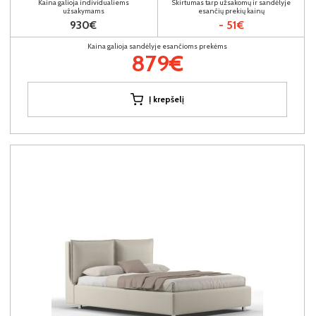
Kaina galioja individualiems
Skirtumas tarp užsakomų ir sandėlyje
užsakymams
esančių prekių kainų
930€
- 51€
Kaina galioja sandėlyje esančioms prekėms
879€
Į krepšelį