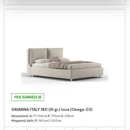
YRA SANDĖLYJE
SAVANNA ITALY 180 (III gr.) lova (Onega-02)
Išmatavimai:
A:
99-106cm
P:
193cm
G:
228cm
Miegamoji dalis:
P:
180cm
I:
200cm