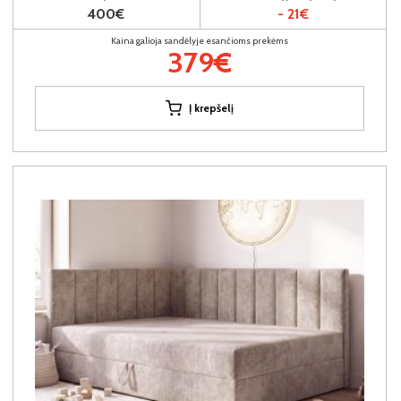
400€
- 21€
Kaina galioja sandėlyje esančioms prekėms
379€
Į krepšelį