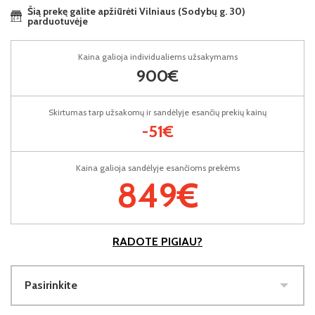
Šią prekę galite apžiūrėti Vilniaus (Sodybų g. 30)
parduotuvėje
Kaina galioja individualiems užsakymams
900€
Skirtumas tarp užsakomų ir sandėlyje esančių prekių kainų
-51€
Kaina galioja sandėlyje esančioms prekėms
849€
RADOTE PIGIAU?
Pasirinkite