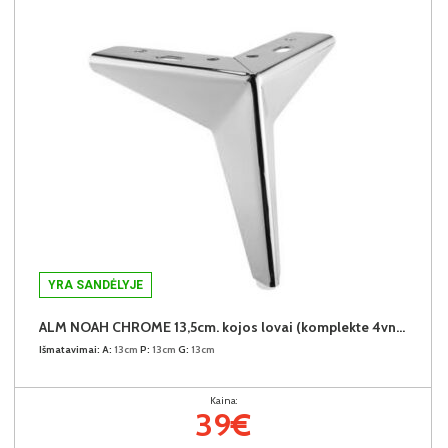
YRA SANDĖLYJE
ALM NOAH CHROME 13,5cm. kojos lovai (komplekte 4vnt.) +39€
Išmatavimai:
A:
13cm
P:
13cm
G:
13cm
Kaina:
39€