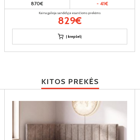
870€
- 41€
Kaina galioja sandėlyje esančioms prekėms
829€
Į krepšelį
KITOS PREKĖS