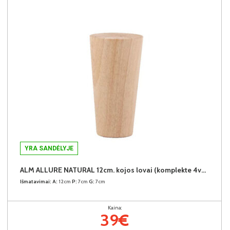
YRA SANDĖLYJE
ALM ALLURE NATURAL 12cm. kojos lovai (komplekte 4vnt.) + 39€
Išmatavimai:
A:
12cm
P:
7cm
G:
7cm
Kaina:
39€