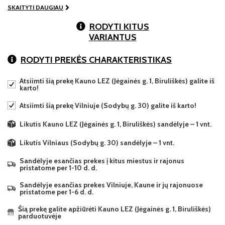
SKAITYTI DAUGIAU
RODYTI KITUS
VARIANTUS
RODYTI PREKĖS CHARAKTERISTIKAS
Atsiimti šią prekę Kauno LEZ (Jėgainės g. 1, Biruliškės) galite iš
karto!
Atsiimti šią prekę Vilniuje (Sodybų g. 30) galite iš karto!
Likutis Kauno LEZ (Jėgainės g. 1, Biruliškės) sandėlyje – 1 vnt.
Likutis Vilniaus (Sodybų g. 30) sandėlyje – 1 vnt.
Sandėlyje esančias prekes į kitus miestus ir rajonus
pristatome per 1-10 d. d.
Sandėlyje esančias prekes Vilniuje, Kaune ir jų rajonuose
pristatome per 1-6 d. d.
Šią prekę galite apžiūrėti Kauno LEZ (Jėgainės g. 1, Biruliškės)
parduotuvėje