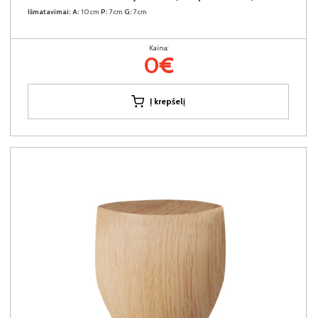
Išmatavimai:
A:
10cm
P:
7cm
G:
7cm
Kaina:
0€
Į krepšelį