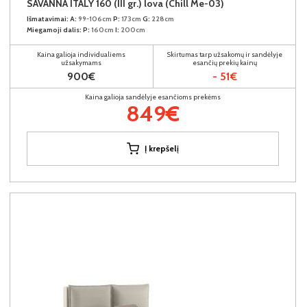
SAVANNA ITALY 160 (III gr.) lova (Chill Me-03)
Išmatavimai:
A:
99-106cm
P:
173cm
G:
228cm
Miegamoji dalis:
P:
160cm
I:
200cm
Kaina galioja individualiems
Skirtumas tarp užsakomų ir sandėlyje
užsakymams
esančių prekių kainų
900€
- 51€
Kaina galioja sandėlyje esančioms prekėms
849€
Į krepšelį