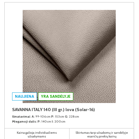
NAUJIENA
YRA SANDĖLYJE
SAVANNA ITALY 140 (III gr.) lova (Solar-16)
Išmatavimai:
A:
99-106cm
P:
153cm
G:
228cm
Miegamoji dalis:
P:
140cm
I:
200cm
Kaina galioja individualiems
Skirtumas tarp užsakomų ir sandėlyje
užsakymams
esančių prekių kainų