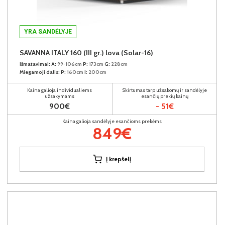
YRA SANDĖLYJE
SAVANNA ITALY 160 (III gr.) lova (Solar-16)
Išmatavimai:
A:
99-106cm
P:
173cm
G:
228cm
Miegamoji dalis:
P:
160cm
I:
200cm
Kaina galioja individualiems
Skirtumas tarp užsakomų ir sandėlyje
užsakymams
esančių prekių kainų
900€
- 51€
Kaina galioja sandėlyje esančioms prekėms
849€
Į krepšelį