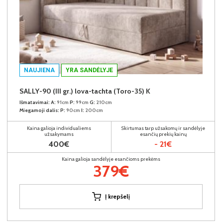
NAUJIENA
YRA SANDĖLYJE
SALLY-90 (III gr.) lova-tachta (Toro-35) K
Išmatavimai:
A:
91cm
P:
99cm
G:
210cm
Miegamoji dalis:
P:
90cm
I:
200cm
Kaina galioja individualiems
Skirtumas tarp užsakomų ir sandėlyje
užsakymams
esančių prekių kainų
400€
- 21€
Kaina galioja sandėlyje esančioms prekėms
379€
Į krepšelį