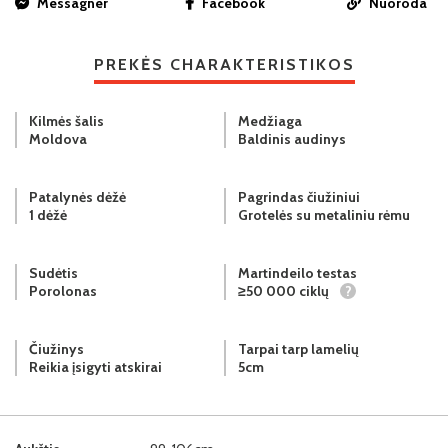
Messagner
Facebook
Nuoroda
PREKĖS CHARAKTERISTIKOS
Kilmės šalis
Medžiaga
Moldova
Baldinis audinys
Patalynės dėžė
Pagrindas čiužiniui
1 dėžė
Grotelės su metaliniu rėmu
Sudėtis
Martindeilo testas
Porolonas
≥50 000 ciklų
?
Čiužinys
Tarpai tarp lamelių
Reikia įsigyti atskirai
5cm