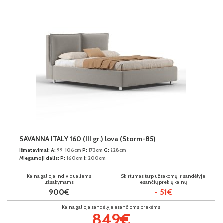
SAVANNA ITALY 160 (III gr.) lova (Storm-85)
Išmatavimai:
A:
99-106cm
P:
173cm
G:
228cm
Miegamoji dalis:
P:
160cm
I:
200cm
Kaina galioja individualiems
Skirtumas tarp užsakomų ir sandėlyje
užsakymams
esančių prekių kainų
900€
- 51€
Kaina galioja sandėlyje esančioms prekėms
849€