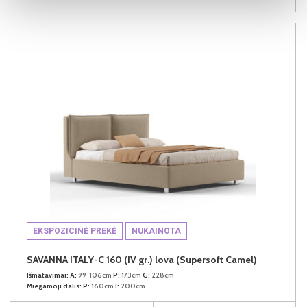
EKSPOZICINĖ PREKĖ
NUKAINOTA
SAVANNA ITALY-C 160 (IV gr.) lova (Supersoft Camel)
Išmatavimai:
A:
99-106cm
P:
173cm
G:
228cm
Miegamoji dalis:
P:
160cm
I:
200cm