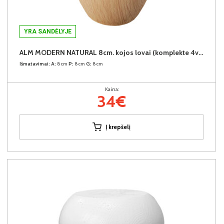
YRA SANDĖLYJE
ALM MODERN NATURAL 8cm. kojos lovai (komplekte 4vnt.) +34€
Išmatavimai:
A:
8cm
P:
8cm
G:
8cm
Kaina:
34€
Į krepšelį