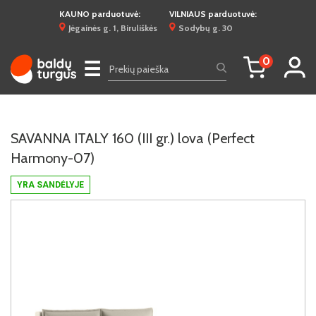
KAUNO parduotuvė:
VILNIAUS parduotuvė:
Jėgainės g. 1, Biruliškės
Sodybų g. 30
0
☰
SAVANNA ITALY 160 (III gr.) lova (Perfect
Harmony-07)
YRA SANDĖLYJE