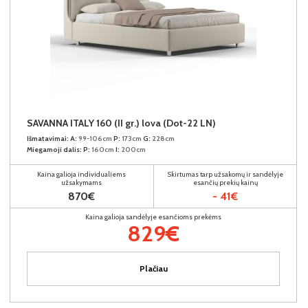
SAVANNA ITALY 160 (II gr.) lova (Dot-22 LN)
Išmatavimai:
A:
99-106cm
P:
173cm
G:
228cm
Miegamoji dalis:
P:
160cm
I:
200cm
Kaina galioja individualiems
Skirtumas tarp užsakomų ir sandėlyje
užsakymams
esančių prekių kainų
870€
- 41€
Kaina galioja sandėlyje esančioms prekėms
829€
Plačiau