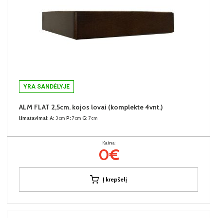
YRA SANDĖLYJE
ALM FLAT 2,5cm. kojos lovai (komplekte 4vnt.)
Išmatavimai:
A:
3cm
P:
7cm
G:
7cm
Kaina:
0€
Į krepšelį