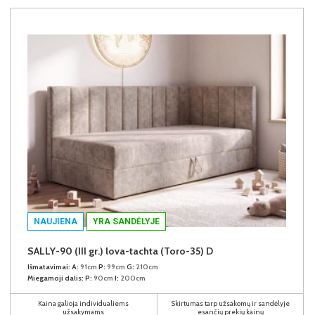
NAUJIENA
YRA SANDĖLYJE
SALLY-90 (III gr.) lova-tachta (Toro-35) D
Išmatavimai:
A:
91cm
P:
99cm
G:
210cm
Miegamoji dalis:
P:
90cm
I:
200cm
Kaina galioja individualiems
Skirtumas tarp užsakomų ir sandėlyje
užsakymams
esančių prekių kainų