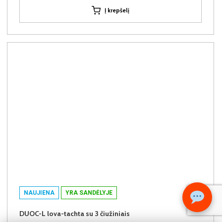
Į krepšelį
NAUJIENA
YRA SANDĖLYJE
DUOC-L lova-tachta su 3 čiužiniais