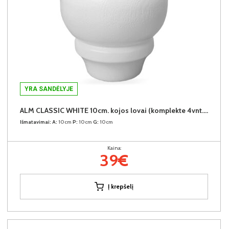
YRA SANDĖLYJE
ALM CLASSIC WHITE 10cm. kojos lovai (komplekte 4vnt.) +39€
Išmatavimai:
A:
10cm
P:
10cm
G:
10cm
Kaina:
39€
Į krepšelį