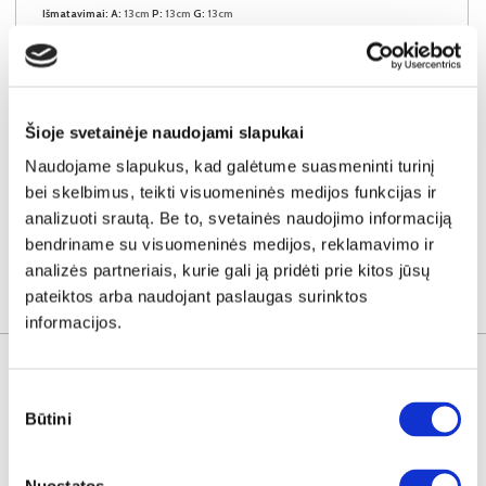
Išmatavimai:
A:
13cm
P:
13cm
G:
13cm
Kaina:
39€
Šioje svetainėje naudojami slapukai
Į krepšelį
Naudojame slapukus, kad galėtume suasmeninti turinį
bei skelbimus, teikti visuomeninės medijos funkcijas ir
analizuoti srautą. Be to, svetainės naudojimo informaciją
bendriname su visuomeninės medijos, reklamavimo ir
analizės partneriais, kurie gali ją pridėti prie kitos jūsų
pateiktos arba naudojant paslaugas surinktos
SUSIJUSIOS PREKĖS
informacijos.
Sutikimo
Būtini
pasirinkimas