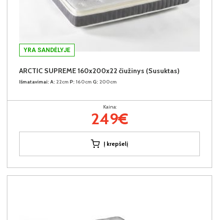
YRA SANDĖLYJE
ARCTIC SUPREME 160x200x22 čiužinys (Susuktas)
Išmatavimai:
A:
22cm
P:
160cm
G:
200cm
Kaina:
249€
Į krepšelį