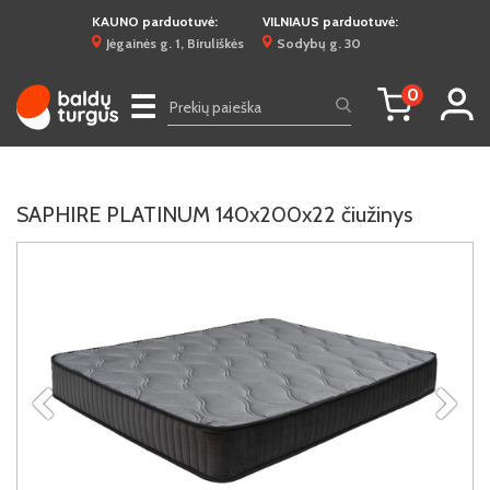
KAUNO parduotuvė:
VILNIAUS parduotuvė:
Jėgainės g. 1, Biruliškės
Sodybų g. 30
0
☰
SAPHIRE PLATINUM 140x200x22 čiužinys