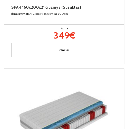
SPA-I 160x200x21 čiužinys (Susuktas)
Išmatavimai:
A:
21cm
P:
160cm
G:
200cm
Kaina:
349€
Plačiau