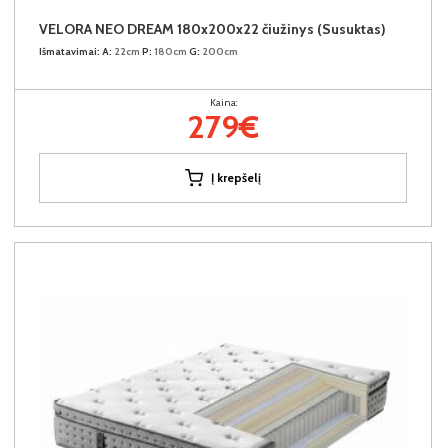
VELORA NEO DREAM 180x200x22 čiužinys (Susuktas)
Išmatavimai:
A:
22cm
P:
180cm
G:
200cm
Kaina:
279€
Į krepšelį