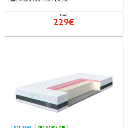
Išmatavimai:
A:
22cm
P:
120cm
G:
200cm
Kaina:
229€
NAUJIENA
YRA SANDĖLYJE