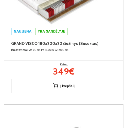
NAUJIENA
YRA SANDĖLYJE
GRAND VISCO 180x200x20 čiužinys (Susuktas)
Išmatavimai:
A:
20cm
P:
180cm
G:
200cm
Kaina:
349€
Į krepšelį