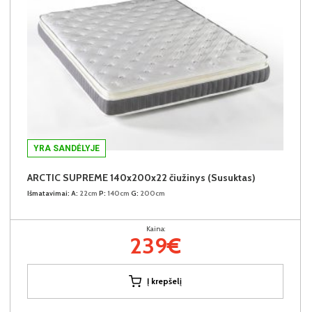
YRA SANDĖLYJE
ARCTIC SUPREME 140x200x22 čiužinys (Susuktas)
Išmatavimai:
A:
22cm
P:
140cm
G:
200cm
Kaina:
239€
Į krepšelį