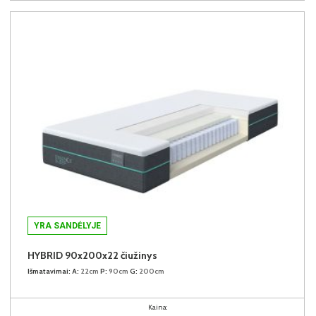
YRA SANDĖLYJE
HYBRID 90x200x22 čiužinys
Išmatavimai:
A:
22cm
P:
90cm
G:
200cm
Kaina: