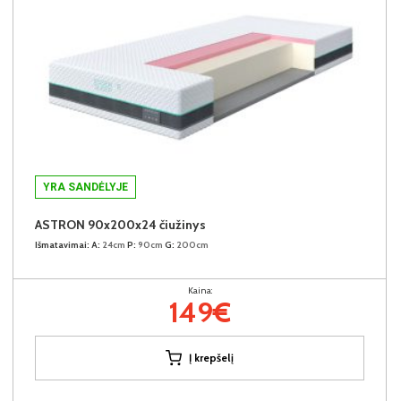
YRA SANDĖLYJE
ASTRON 90x200x24 čiužinys
Išmatavimai:
A:
24cm
P:
90cm
G:
200cm
Kaina:
149€
Į krepšelį