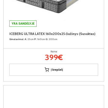
YRA SANDĖLYJE
ICEBERG ULTRA LATEX 160x200x25 čiužinys (Susuktas)
Išmatavimai:
A:
25cm
P:
160cm
G:
200cm
Kaina:
399€
Į krepšelį