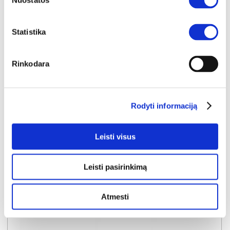
Nuostatos
Statistika
YRA SANDĖLYJE
Rinkodara
FROSTY ELITE LATEX 180x200x22 čiužinys (Susuktas)
Išmatavimai:
A:
22cm
P:
180cm
G:
200cm
Rodyti informaciją
Kaina:
269€
Leisti visus
Į krepšelį
Leisti pasirinkimą
Atmesti