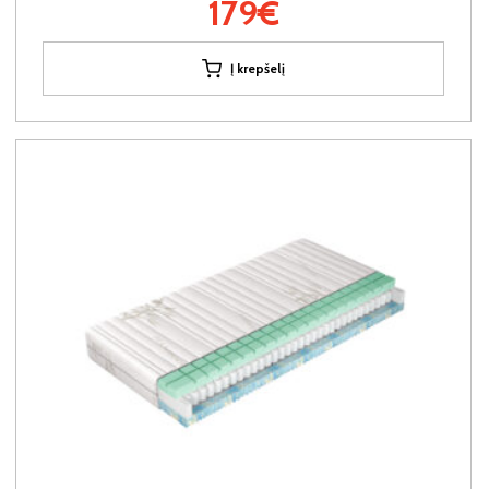
179€
Į krepšelį