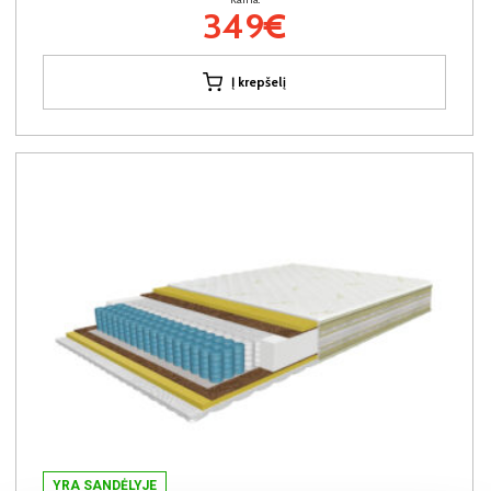
349€
Į krepšelį
YRA SANDĖLYJE