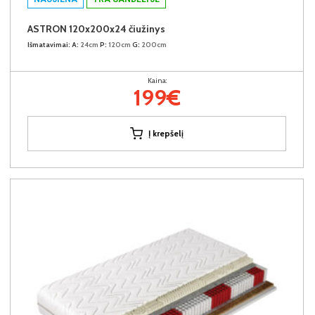
ASTRON 120x200x24 čiužinys
Išmatavimai:
A:
24cm
P:
120cm
G:
200cm
Kaina:
199€
Į krepšelį