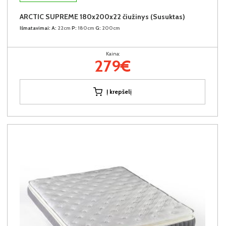
ARCTIC SUPREME 180x200x22 čiužinys (Susuktas)
Išmatavimai:
A:
22cm
P:
180cm
G:
200cm
Kaina:
279€
Į krepšelį