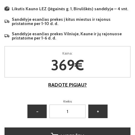
Likutis Kauno LEZ (Jėgainės g. 1, Biruliškės) sandėlyje – 4 vnt.
Sandėlyje esančias prekes į kitus miestus ir rajonus
pristatome per 1-10 d. d.
Sandėlyje esančias prekes Vilniuje, Kaune ir jų rajonuose
pristatome per 1-6 d. d.
Kaina:
369€
RADOTE PIGIAU?
Kiekis:
−
+