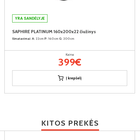
YRA SANDĖLYJE
SAPHIRE PLATINUM 160x200x22 čiužinys
Išmatavimai:
A:
22cm
P:
160cm
G:
200cm
Kaina:
399€
Į krepšelį
KITOS PREKĖS