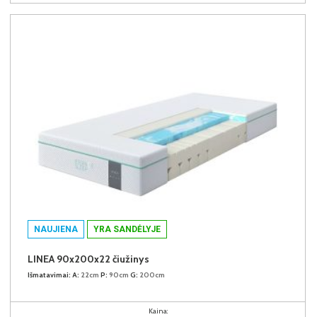
NAUJIENA
YRA SANDĖLYJE
LINEA 90x200x22 čiužinys
Išmatavimai:
A:
22cm
P:
90cm
G:
200cm
Kaina: