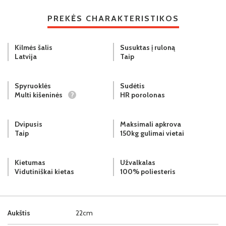
PREKĖS CHARAKTERISTIKOS
Kilmės šalis
Susuktas į ruloną
Latvija
Taip
Spyruoklės
Sudėtis
Multi kišeninės
?
HR porolonas
Dvipusis
Maksimali apkrova
Taip
150kg gulimai vietai
Kietumas
Užvalkalas
Vidutiniškai kietas
100% poliesteris
Aukštis
22cm