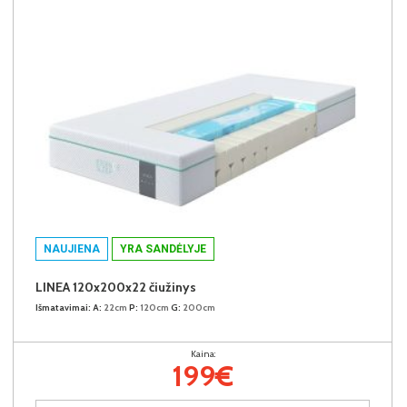
NAUJIENA
YRA SANDĖLYJE
LINEA 120x200x22 čiužinys
Išmatavimai:
A:
22cm
P:
120cm
G:
200cm
Kaina:
199€