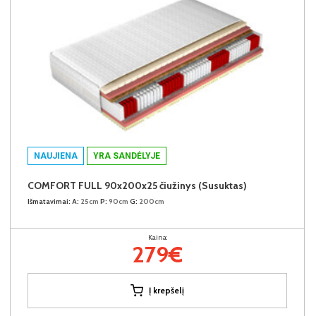
NAUJIENA
YRA SANDĖLYJE
COMFORT FULL 90x200x25 čiužinys (Susuktas)
Išmatavimai:
A:
25cm
P:
90cm
G:
200cm
Kaina:
279€
Į krepšelį