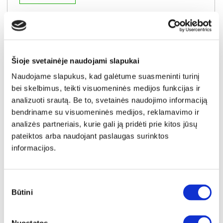
AIR MEMORY 180x200x25 čiužinys
Išmatavimai:
A:
25cm
P:
180cm
G:
200cm
Kaina:
Šioje svetainėje naudojami slapukai
529€
Naudojame slapukus, kad galėtume suasmeninti turinį
bei skelbimus, teikti visuomeninės medijos funkcijas ir
Į krepšelį
analizuoti srautą. Be to, svetainės naudojimo informaciją
bendriname su visuomeninės medijos, reklamavimo ir
analizės partneriais, kurie gali ją pridėti prie kitos jūsų
pateiktos arba naudojant paslaugas surinktos
informacijos.
Sutikimo
Būtini
pasirinkimas