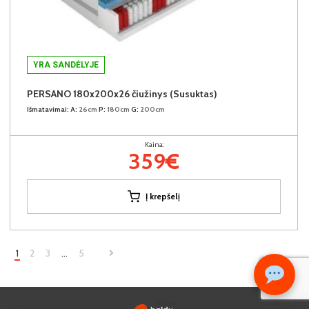
YRA SANDĖLYJE
PERSANO 180x200x26 čiužinys (Susuktas)
Išmatavimai:
A:
26cm
P:
180cm
G:
200cm
Kaina:
359€
Į krepšelį
1
2
3
…
5
Kiekis: