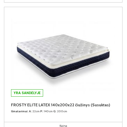
YRA SANDĖLYJE
FROSTY ELITE LATEX 140x200x22 čiužinys (Susuktas)
Išmatavimai:
A:
22cm
P:
140cm
G:
200cm
Kaina: