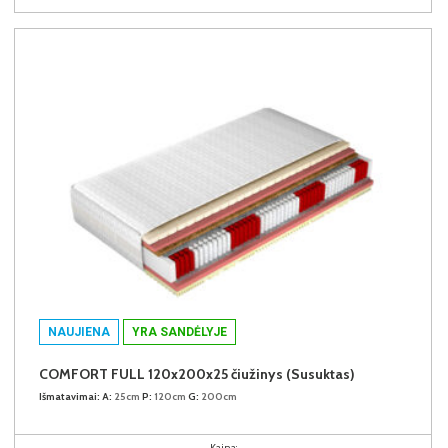
NAUJIENA
YRA SANDĖLYJE
COMFORT FULL 120x200x25 čiužinys (Susuktas)
Išmatavimai:
A:
25cm
P:
120cm
G:
200cm
Kaina: