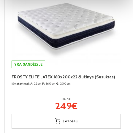
YRA SANDĖLYJE
FROSTY ELITE LATEX 160x200x22 čiužinys (Susuktas)
Išmatavimai:
A:
22cm
P:
160cm
G:
200cm
Kaina:
249€
Į krepšelį