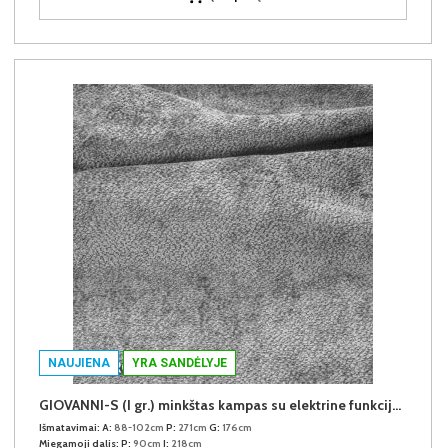
NAUJIENA
YRA SANDĖLYJE
GIOVANNI-S (I gr.) minkštas kampas su elektrine funkcija (Aphrodite-21) D
Išmatavimai:
A:
88-102cm
P:
271cm
G:
176cm
Miegamoji dalis:
P:
90cm
I:
218cm