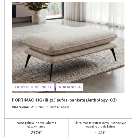
EKSPOZICINĖ PREKĖ
NUKAINOTA
PORTIMAO-HG (III gr.) pufas-banketė (Anthology-02)
Išmatavimai:
A:
43cm
P:
110cm
G:
65cm
Kaina galioja individualiems
Skirtumas tarp užsakomų ir sandėlyje
užsakymams
esančių prekių kainų
270€
- 41€