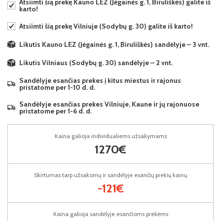
Atsiimti šią prekę Kauno LEZ (Jėgainės g. 1, Biruliškės) galite iš
karto!
Atsiimti šią prekę Vilniuje (Sodybų g. 30) galite iš karto!
Likutis Kauno LEZ (Jėgainės g. 1, Biruliškės) sandėlyje – 3 vnt.
Likutis Vilniaus (Sodybų g. 30) sandėlyje – 2 vnt.
Sandėlyje esančias prekes į kitus miestus ir rajonus
pristatome per 1-10 d. d.
Sandėlyje esančias prekes Vilniuje, Kaune ir jų rajonuose
pristatome per 1-6 d. d.
Kaina galioja individualiems užsakymams
1270€
Skirtumas tarp užsakomų ir sandėlyje esančių prekių kainų
-121€
Kaina galioja sandėlyje esančioms prekėms