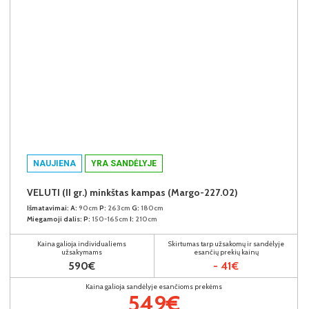
NAUJIENA
YRA SANDĖLYJE
VELUTI (II gr.) minkštas kampas (Margo-227.02)
Išmatavimai:
A:
90cm
P:
263cm
G:
180cm
Miegamoji dalis:
P:
150-165cm
I:
210cm
Kaina galioja individualiems
Skirtumas tarp užsakomų ir sandėlyje
užsakymams
esančių prekių kainų
590€
- 41€
Kaina galioja sandėlyje esančioms prekėms
549€