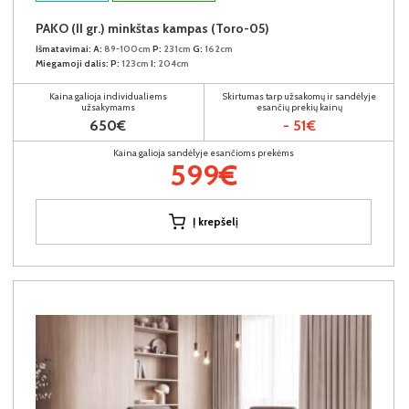
PAKO (II gr.) minkštas kampas (Toro-05)
Išmatavimai:
A:
89-100cm
P:
231cm
G:
162cm
Miegamoji dalis:
P:
123cm
I:
204cm
Kaina galioja individualiems
Skirtumas tarp užsakomų ir sandėlyje
užsakymams
esančių prekių kainų
650€
- 51€
Kaina galioja sandėlyje esančioms prekėms
599€
Į krepšelį