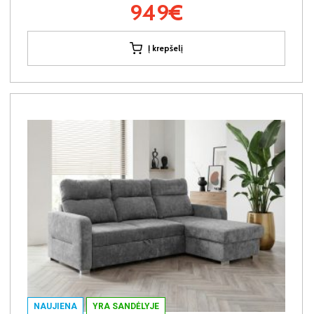
949€
Į krepšelį
NAUJIENA
YRA SANDĖLYJE