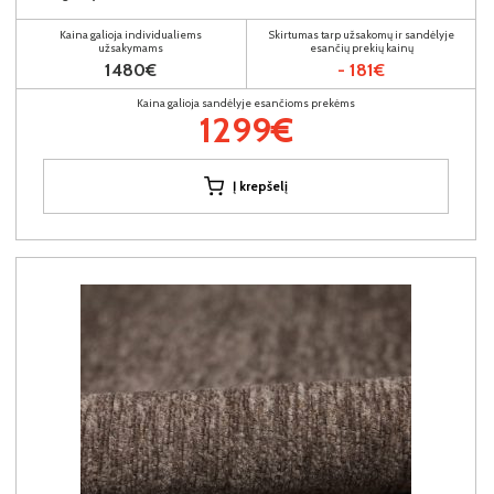
Kaina galioja individualiems
Skirtumas tarp užsakomų ir sandėlyje
užsakymams
esančių prekių kainų
1480€
- 181€
Kaina galioja sandėlyje esančioms prekėms
1299€
Į krepšelį