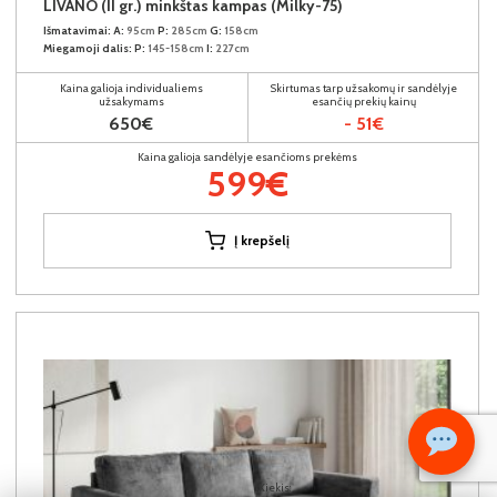
LIVANO (II gr.) minkštas kampas (Milky-75)
Išmatavimai:
A:
95cm
P:
285cm
G:
158cm
Miegamoji dalis:
P:
145-158cm
I:
227cm
Kaina galioja individualiems
Skirtumas tarp užsakomų ir sandėlyje
užsakymams
esančių prekių kainų
650€
- 51€
Kaina galioja sandėlyje esančioms prekėms
599€
Į krepšelį
Kiekis: