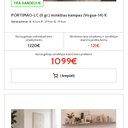
YRA SANDĖLYJE
PORTIMAO-LC (II gr.) minkštas kampas (Vogue-14) K
Išmatavimai:
A:
83cm
P:
279cm
G:
194cm
Kaina galioja individualiems
Skirtumas tarp užsakomų ir sandėlyje
užsakymams
esančių prekių kainų
1220€
- 121€
Kaina galioja sandėlyje esančioms prekėms
1099€
Į krepšelį