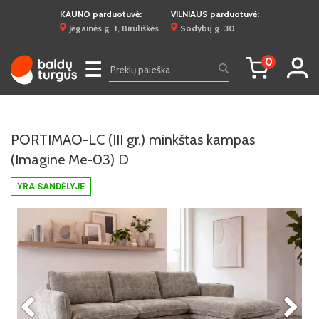
KAUNO parduotuvė:
VILNIAUS parduotuvė:
Jėgainės g. 1, Biruliškės
Sodybų g. 30
0
☰
PORTIMAO-LC (III gr.) minkštas kampas
(Imagine Me-03) D
YRA SANDĖLYJE