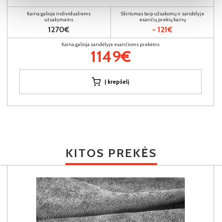
Kaina galioja individualiems
Skirtumas tarp užsakomų ir sandėlyje
užsakymams
esančių prekių kainų
1270€
- 121€
Kaina galioja sandėlyje esančioms prekėms
1149€
Į krepšelį
KITOS PREKĖS