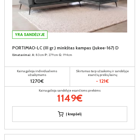
YRA SANDĖLYJE
PORTIMAO-LC (III gr.) minkštas kampas (Jukee-167) D
Išmatavimai:
A:
83cm
P:
279cm
G:
194cm
Kaina galioja individualiems
Skirtumas tarp užsakomų ir sandėlyje
užsakymams
esančių prekių kainų
1270€
- 121€
Kaina galioja sandėlyje esančioms prekėms
1149€
Į krepšelį