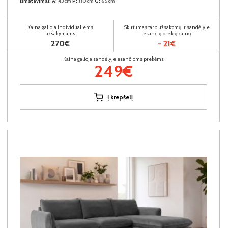
Išmatavimai:
A:
43cm
P:
110cm
G:
65cm
Kaina galioja individualiems
Skirtumas tarp užsakomų ir sandėlyje
užsakymams
esančių prekių kainų
270€
- 21€
Kaina galioja sandėlyje esančioms prekėms
249€
Į krepšelį