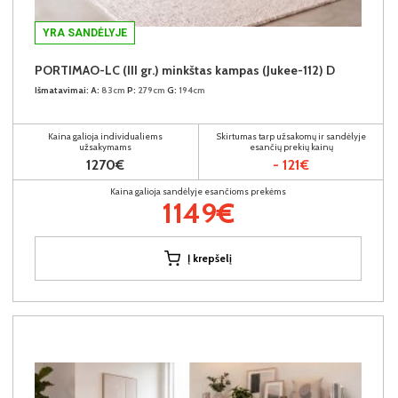
YRA SANDĖLYJE
PORTIMAO-LC (III gr.) minkštas kampas (Jukee-112) D
Išmatavimai:
A:
83cm
P:
279cm
G:
194cm
Kaina galioja individualiems
Skirtumas tarp užsakomų ir sandėlyje
užsakymams
esančių prekių kainų
1270€
- 121€
Kaina galioja sandėlyje esančioms prekėms
1149€
Į krepšelį