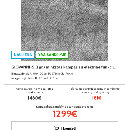
NAUJIENA
YRA SANDĖLYJE
GIOVANNI-S (I gr.) minkštas kampas su elektrine funkcija (Aphrodite-21) K
Išmatavimai:
A:
88-102cm
P:
271cm
G:
176cm
Miegamoji dalis:
P:
90cm
I:
218cm
Kaina galioja individualiems
Skirtumas tarp užsakomų ir sandėlyje
užsakymams
esančių prekių kainų
1480€
- 181€
Kaina galioja sandėlyje esančioms prekėms
1299€
Į krepšelį