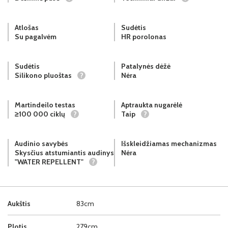
Atlošas
Sudėtis
Su pagalvėm
HR porolonas
Sudėtis
Patalynės dėžė
Silikono pluoštas
?
Nėra
Martindeilo testas
Aptraukta nugarėlė
≥100 000 ciklų
?
Taip
?
Audinio savybės
Išskleidžiamas mechanizmas
Skysčius atstumiantis audinys
Nėra
"WATER REPELLENT"
?
Aukštis
83cm
Plotis
279cm