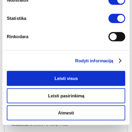
Nuostatos
Statistika
Rinkodara
Rodyti informaciją
Leisti visus
Leisti pasirinkimą
YRA SANDĖLYJE
Atmesti
PORTIMAO-LC (III gr.) minkštas kampas (Imagine Me-03) K
Išmatavimai:
A:
83cm
P:
279cm
G:
194cm