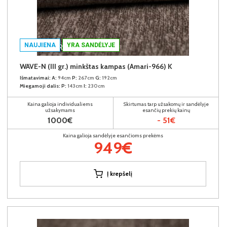
NAUJIENA
YRA SANDĖLYJE
WAVE-N (III gr.) minkštas kampas (Amari-966) K
Išmatavimai:
A:
94cm
P:
267cm
G:
192cm
Miegamoji dalis:
P:
143cm
I:
230cm
Kaina galioja individualiems
Skirtumas tarp užsakomų ir sandėlyje
užsakymams
esančių prekių kainų
1000€
- 51€
Kaina galioja sandėlyje esančioms prekėms
949€
Į krepšelį