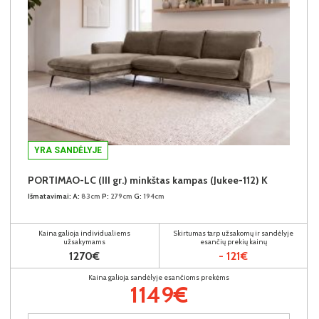
YRA SANDĖLYJE
PORTIMAO-LC (III gr.) minkštas kampas (Jukee-112) K
Išmatavimai:
A:
83cm
P:
279cm
G:
194cm
Kaina galioja individualiems
Skirtumas tarp užsakomų ir sandėlyje
užsakymams
esančių prekių kainų
1270€
- 121€
Kaina galioja sandėlyje esančioms prekėms
1149€