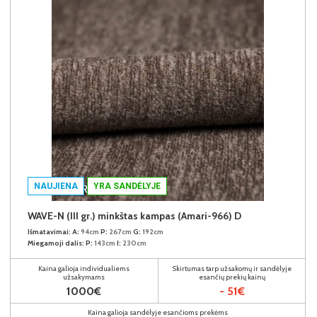
NAUJIENA
YRA SANDĖLYJE
WAVE-N (III gr.) minkštas kampas (Amari-966) D
Išmatavimai:
A:
94cm
P:
267cm
G:
192cm
Miegamoji dalis:
P:
143cm
I:
230cm
Kaina galioja individualiems
Skirtumas tarp užsakomų ir sandėlyje
užsakymams
esančių prekių kainų
1000€
- 51€
Kaina galioja sandėlyje esančioms prekėms