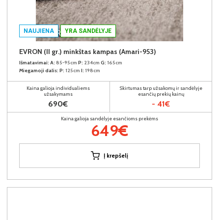
NAUJIENA
YRA SANDĖLYJE
EVRON (II gr.) minkštas kampas (Amari-953)
Išmatavimai:
A:
85-95cm
P:
234cm
G:
165cm
Miegamoji dalis:
P:
125cm
I:
198cm
Kaina galioja individualiems
Skirtumas tarp užsakomų ir sandėlyje
užsakymams
esančių prekių kainų
690€
- 41€
Kaina galioja sandėlyje esančioms prekėms
649€
Į krepšelį