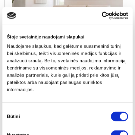
Šioje svetainėje naudojami slapukai
Naudojame slapukus, kad galėtume suasmeninti turinį
bei skelbimus, teikti visuomeninės medijos funkcijas ir
IŠPARDAVIMAS
YRA SANDĖLYJE
analizuoti srautą. Be to, svetainės naudojimo informaciją
bendriname su visuomeninės medijos, reklamavimo ir
PORTIMAO-LC (III gr.) minkštas kampas (Puente-03) K
analizės partneriais, kurie gali ją pridėti prie kitos jūsų
Išmatavimai:
A:
83cm
P:
279cm
G:
194cm
pateiktos arba naudojant paslaugas surinktos
informacijos.
Kaina galioja individualiems
Skirtumas tarp užsakomų ir sandėlyje
užsakymams
esančių prekių kainų
1270€
- 271€
Kaina galioja sandėlyje esančioms prekėms
Sutikimo
999€
Būtini
pasirinkimas
Į krepšelį