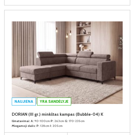
NAUJIENA
YRA SANDĖLYJE
DORIAN (III gr.) minkštas kampas (Bubble-04) K
Išmatavimai:
A:
90-100cm
P:
263cm
G:
170-235cm
Miegamoji dalis:
P:
128cm
I:
205cm