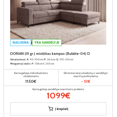
NAUJIENA
YRA SANDĖLYJE
DORIAN (III gr.) minkštas kampas (Bubble-04) D
Išmatavimai:
A:
90-100cm
P:
263cm
G:
170-235cm
Miegamoji dalis:
P:
128cm
I:
205cm
Kaina galioja individualiems
Skirtumas tarp užsakomų ir sandėlyje
užsakymams
esančių prekių kainų
1150€
- 51€
Kaina galioja sandėlyje esančioms prekėms
1099€
Į krepšelį