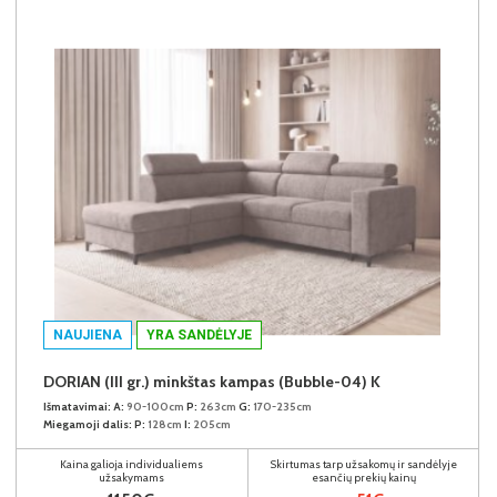
NAUJIENA
YRA SANDĖLYJE
DORIAN (III gr.) minkštas kampas (Bubble-04) K
Išmatavimai:
A:
90-100cm
P:
263cm
G:
170-235cm
Miegamoji dalis:
P:
128cm
I:
205cm
Kaina galioja individualiems
Skirtumas tarp užsakomų ir sandėlyje
užsakymams
esančių prekių kainų