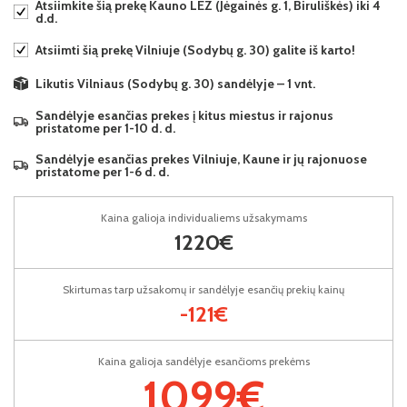
Atsiimkite šią prekę Kauno LEZ (Jėgainės g. 1, Biruliškės) iki 4
d.d.
Atsiimti šią prekę Vilniuje (Sodybų g. 30) galite iš karto!
Likutis Vilniaus (Sodybų g. 30) sandėlyje – 1 vnt.
Sandėlyje esančias prekes į kitus miestus ir rajonus
pristatome per 1-10 d. d.
Sandėlyje esančias prekes Vilniuje, Kaune ir jų rajonuose
pristatome per 1-6 d. d.
Kaina galioja individualiems užsakymams
1220€
Skirtumas tarp užsakomų ir sandėlyje esančių prekių kainų
-121€
Kaina galioja sandėlyje esančioms prekėms
1099€