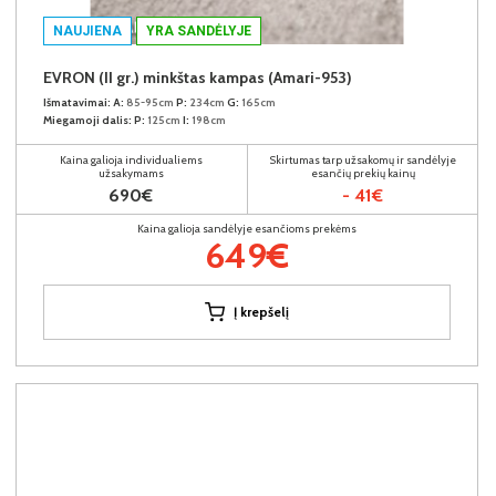
NAUJIENA
YRA SANDĖLYJE
EVRON (II gr.) minkštas kampas (Amari-953)
Išmatavimai:
A:
85-95cm
P:
234cm
G:
165cm
Miegamoji dalis:
P:
125cm
I:
198cm
Kaina galioja individualiems
Skirtumas tarp užsakomų ir sandėlyje
užsakymams
esančių prekių kainų
690€
- 41€
Kaina galioja sandėlyje esančioms prekėms
649€
Į krepšelį