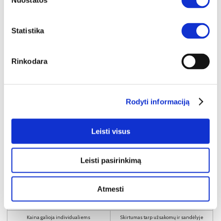
Nuostatos
Statistika
Rinkodara
Rodyti informaciją
Leisti visus
Leisti pasirinkimą
YRA SANDĖLYJE
PORTIMAO-LC (III gr.) minkštas kampas (Imagine Me-03) K
Atmesti
Išmatavimai:
A:
83cm
P:
279cm
G:
194cm
Kaina galioja individualiems
Skirtumas tarp užsakomų ir sandėlyje