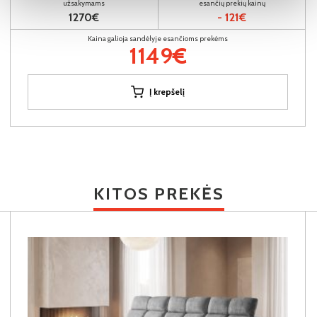
užsakymams
esančių prekių kainų
1270€
- 121€
Kaina galioja sandėlyje esančioms prekėms
1149€
Į krepšelį
KITOS PREKĖS