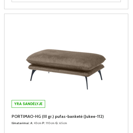
YRA SANDĖLYJE
PORTIMAO-HG (III gr.) pufas-banketė (Jukee-112)
Išmatavimai:
A:
43cm
P:
110cm
G:
65cm