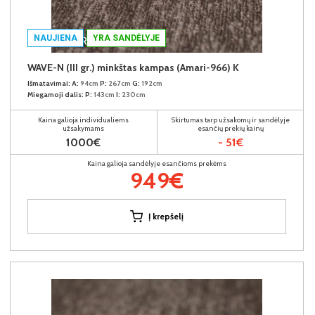
NAUJIENA
YRA SANDĖLYJE
WAVE-N (III gr.) minkštas kampas (Amari-966) K
Išmatavimai:
A:
94cm
P:
267cm
G:
192cm
Miegamoji dalis:
P:
143cm
I:
230cm
Kaina galioja individualiems
Skirtumas tarp užsakomų ir sandėlyje
užsakymams
esančių prekių kainų
1000€
- 51€
Kaina galioja sandėlyje esančioms prekėms
949€
Į krepšelį