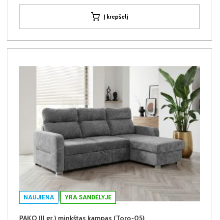
Į krepšelį
NAUJIENA
YRA SANDĖLYJE
PAKO (II gr.) minkštas kampas (Toro-05)