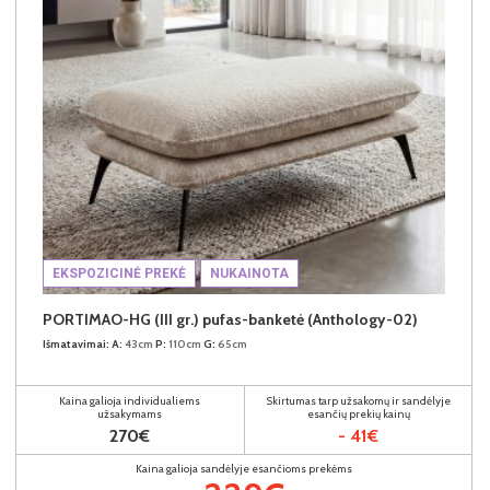
EKSPOZICINĖ PREKĖ
NUKAINOTA
PORTIMAO-HG (III gr.) pufas-banketė (Anthology-02)
Išmatavimai:
A:
43cm
P:
110cm
G:
65cm
Kaina galioja individualiems
Skirtumas tarp užsakomų ir sandėlyje
užsakymams
esančių prekių kainų
270€
- 41€
Kaina galioja sandėlyje esančioms prekėms