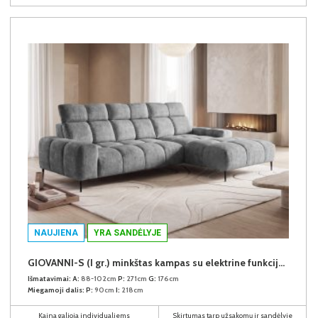
NAUJIENA
YRA SANDĖLYJE
GIOVANNI-S (I gr.) minkštas kampas su elektrine funkcija (Aphrodite-21) D
Išmatavimai:
A:
88-102cm
P:
271cm
G:
176cm
Miegamoji dalis:
P:
90cm
I:
218cm
Kaina galioja individualiems
Skirtumas tarp užsakomų ir sandėlyje