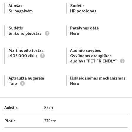
Atlošas
Sudėtis
Su pagalvėm
HR porolonas
Sudėtis
Patalynės dėžė
Silikono pluoštas
?
Nėra
Martindeilo testas
Audinio savybės
≥105 000 ciklų
?
Gyvūnams draugiškas
audinys "PET FRIENDLY"
?
Aptraukta nugarėlė
Išskleidžiamas mechanizmas
Taip
?
Nėra
Aukštis
83cm
Plotis
279cm