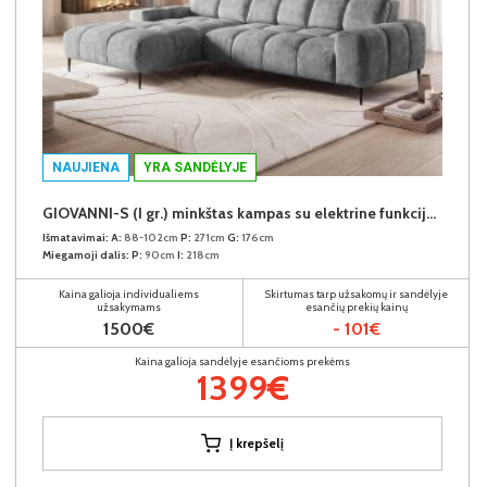
NAUJIENA
YRA SANDĖLYJE
GIOVANNI-S (I gr.) minkštas kampas su elektrine funkcija (Aphrodite-21) K
Išmatavimai:
A:
88-102cm
P:
271cm
G:
176cm
Miegamoji dalis:
P:
90cm
I:
218cm
Kaina galioja individualiems
Skirtumas tarp užsakomų ir sandėlyje
užsakymams
esančių prekių kainų
1500€
- 101€
Kaina galioja sandėlyje esančioms prekėms
1399€
Į krepšelį