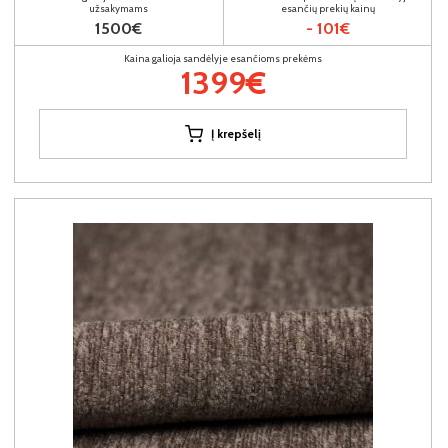
užsakymams
esančių prekių kainų
1500€
- 101€
Kaina galioja sandėlyje esančioms prekėms
1399€
Į krepšelį