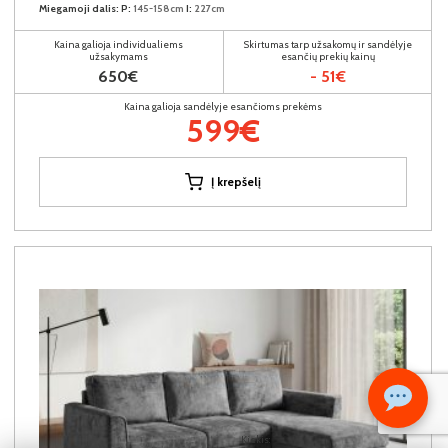
Miegamoji dalis:
P:
145-158cm
I:
227cm
Kaina galioja individualiems
Skirtumas tarp užsakomų ir sandėlyje
užsakymams
esančių prekių kainų
650€
- 51€
Kaina galioja sandėlyje esančioms prekėms
599€
Į krepšelį
Kiekis: