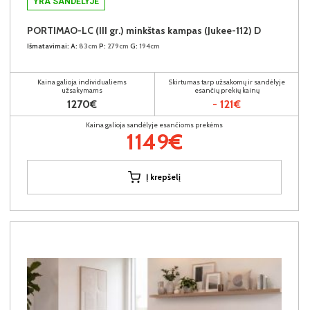
YRA SANDĖLYJE
PORTIMAO-LC (III gr.) minkštas kampas (Jukee-112) D
Išmatavimai:
A:
83cm
P:
279cm
G:
194cm
Kaina galioja individualiems
Skirtumas tarp užsakomų ir sandėlyje
užsakymams
esančių prekių kainų
1270€
- 121€
Kaina galioja sandėlyje esančioms prekėms
1149€
Į krepšelį