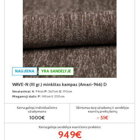
NAUJIENA
YRA SANDĖLYJE
WAVE-N (III gr.) minkštas kampas (Amari-966) D
Išmatavimai:
A:
94cm
P:
267cm
G:
192cm
Miegamoji dalis:
P:
143cm
I:
230cm
Kaina galioja individualiems
Skirtumas tarp užsakomų ir sandėlyje
užsakymams
esančių prekių kainų
1000€
- 51€
Kaina galioja sandėlyje esančioms prekėms
949€