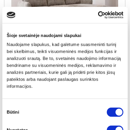
Šioje svetainėje naudojami slapukai
YRA SANDĖLYJE
Naudojame slapukus, kad galėtume suasmeninti turinį
bei skelbimus, teikti visuomeninės medijos funkcijas ir
PORTIMAO-LC (III gr.) minkštas kampas (Imagine Me-03) D
analizuoti srautą. Be to, svetainės naudojimo informaciją
Išmatavimai:
A:
83cm
P:
279cm
G:
194cm
bendriname su visuomeninės medijos, reklamavimo ir
analizės partneriais, kurie gali ją pridėti prie kitos jūsų
Kaina galioja individualiems
Skirtumas tarp užsakomų ir sandėlyje
pateiktos arba naudojant paslaugas surinktos
užsakymams
esančių prekių kainų
informacijos.
1270€
- 121€
Kaina galioja sandėlyje esančioms prekėms
1149€
Sutikimo
Būtini
pasirinkimas
Į krepšelį