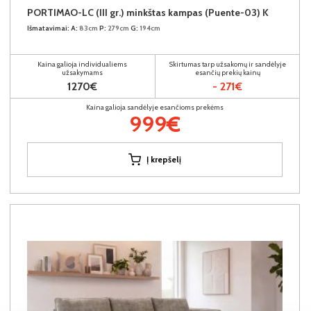
PORTIMAO-LC (III gr.) minkštas kampas (Puente-03) K
Išmatavimai:
A:
83cm
P:
279cm
G:
194cm
Kaina galioja individualiems
Skirtumas tarp užsakomų ir sandėlyje
užsakymams
esančių prekių kainų
1270€
- 271€
Kaina galioja sandėlyje esančioms prekėms
999€
Į krepšelį