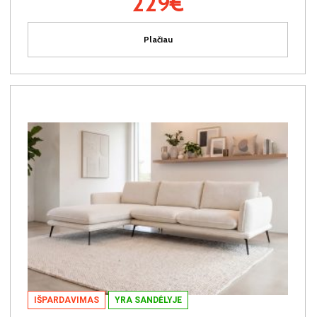
229€
Plačiau
IŠPARDAVIMAS
YRA SANDĖLYJE