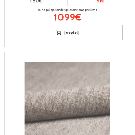
1150€
- 51€
Kaina galioja sandėlyje esančioms prekėms
1099€
Į krepšelį