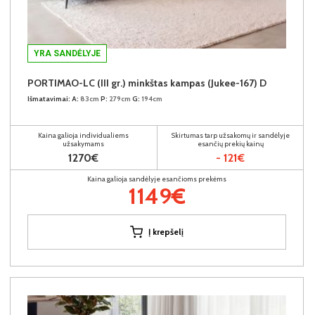
YRA SANDĖLYJE
PORTIMAO-LC (III gr.) minkštas kampas (Jukee-167) D
Išmatavimai:
A:
83cm
P:
279cm
G:
194cm
Kaina galioja individualiems
Skirtumas tarp užsakomų ir sandėlyje
užsakymams
esančių prekių kainų
1270€
- 121€
Kaina galioja sandėlyje esančioms prekėms
1149€
Į krepšelį