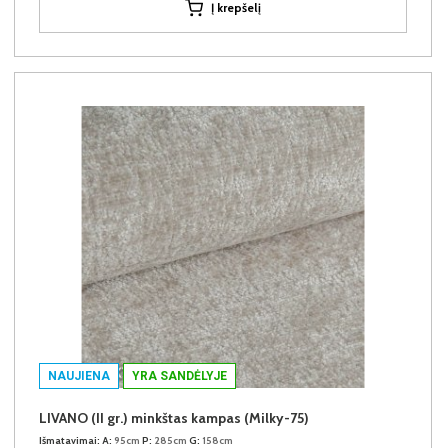
Į krepšelį
NAUJIENA
YRA SANDĖLYJE
LIVANO (II gr.) minkštas kampas (Milky-75)
Išmatavimai:
A:
95cm
P:
285cm
G:
158cm