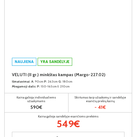
NAUJIENA
YRA SANDĖLYJE
VELUTI (II gr.) minkštas kampas (Margo-227.02)
Išmatavimai:
A:
90cm
P:
263cm
G:
180cm
Miegamoji dalis:
P:
150-165cm
I:
210cm
Kaina galioja individualiems
Skirtumas tarp užsakomų ir sandėlyje
užsakymams
esančių prekių kainų
590€
- 41€
Kaina galioja sandėlyje esančioms prekėms
549€