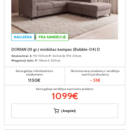
NAUJIENA
YRA SANDĖLYJE
DORIAN (III gr.) minkštas kampas (Bubble-04) D
Išmatavimai:
A:
90-100cm
P:
263cm
G:
170-235cm
Miegamoji dalis:
P:
128cm
I:
205cm
Kaina galioja individualiems
Skirtumas tarp užsakomų ir sandėlyje
užsakymams
esančių prekių kainų
1150€
- 51€
Kaina galioja sandėlyje esančioms prekėms
1099€
Į krepšelį