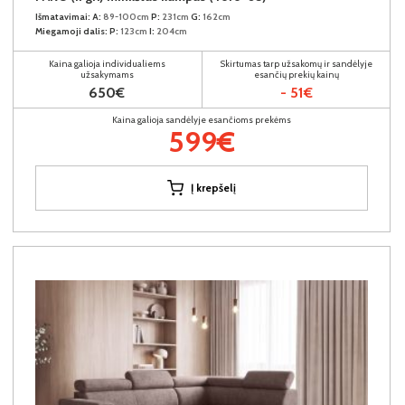
Išmatavimai:
A:
89-100cm
P:
231cm
G:
162cm
Miegamoji dalis:
P:
123cm
I:
204cm
Kaina galioja individualiems
Skirtumas tarp užsakomų ir sandėlyje
užsakymams
esančių prekių kainų
650€
- 51€
Kaina galioja sandėlyje esančioms prekėms
599€
Į krepšelį