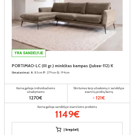
YRA SANDĖLYJE
PORTIMAO-LC (III gr.) minkštas kampas (Jukee-112) K
Išmatavimai:
A:
83cm
P:
279cm
G:
194cm
Kaina galioja individualiems
Skirtumas tarp užsakomų ir sandėlyje
užsakymams
esančių prekių kainų
1270€
- 121€
Kaina galioja sandėlyje esančioms prekėms
1149€
Į krepšelį