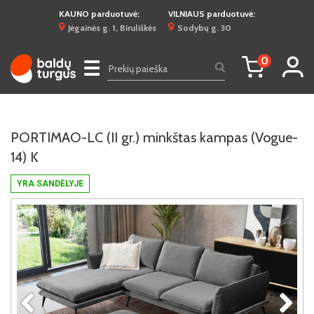
KAUNO parduotuvė:
VILNIAUS parduotuvė:
Jėgainės g. 1, Biruliškės
Sodybų g. 30
0
☰
PORTIMAO-LC (II gr.) minkštas kampas (Vogue-
14) K
YRA SANDĖLYJE