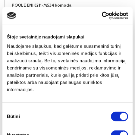
POOLE ENJK211-M534 komoda
Išmatavimai:
A:
73cm
P:
110cm
G:
53cm
Kaina:
289€
Šioje svetainėje naudojami slapukai
Naudojame slapukus, kad galėtume suasmeninti turinį
Į krepšelį
bei skelbimus, teikti visuomeninės medijos funkcijas ir
analizuoti srautą. Be to, svetainės naudojimo informaciją
bendriname su visuomeninės medijos, reklamavimo ir
analizės partneriais, kurie gali ją pridėti prie kitos jūsų
pateiktos arba naudojant paslaugas surinktos
informacijos.
Sutikimo
Būtini
pasirinkimas