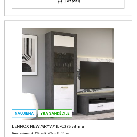
Į krepšelį
NAUJIENA
YRA SANDĖLYJE
LENNOX NEW MRYV711L-C275 vitrina
Išmatavimai:
A:
197cm
P:
69cm
G:
35cm