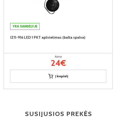
YRA SANDĖLYJE
IZ11-916 LED 1 PKT apšvietimas (balta spalva)
Kaina:
24€
Į krepšelį
SUSIJUSIOS PREKĖS