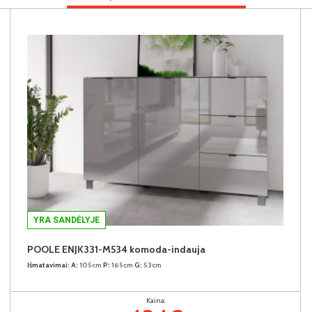
YRA SANDĖLYJE
POOLE ENJK331-M534 komoda-indauja
Išmatavimai:
A:
105cm
P:
165cm
G:
53cm
Kaina: