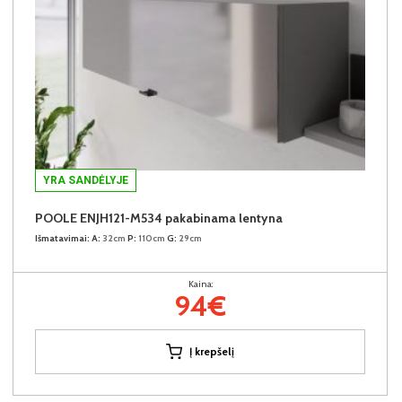
YRA SANDĖLYJE
POOLE ENJH121-M534 pakabinama lentyna
Išmatavimai:
A:
32cm
P:
110cm
G:
29cm
Kaina:
94€
Į krepšelį