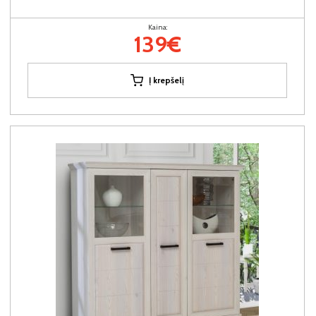
Kaina:
139€
Į krepšelį