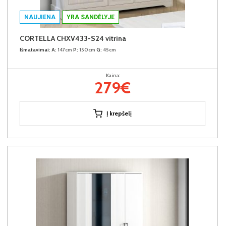
NAUJIENA
YRA SANDĖLYJE
CORTELLA CHXV433-S24 vitrina
Išmatavimai:
A:
147cm
P:
150cm
G:
45cm
Kaina:
279€
Į krepšelį