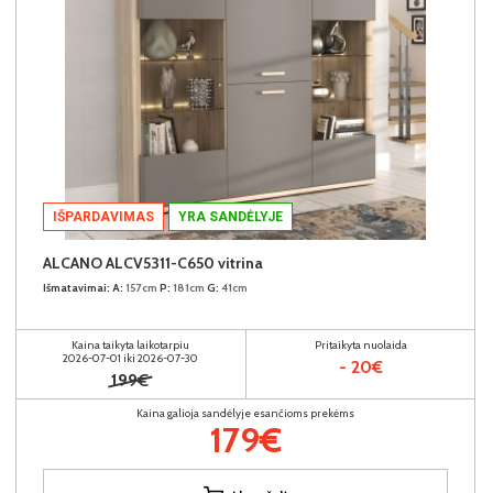
IŠPARDAVIMAS
YRA SANDĖLYJE
ALCANO ALCV5311-C650 vitrina
Išmatavimai:
A:
157cm
P:
181cm
G:
41cm
Kaina taikyta laikotarpiu
Pritaikyta nuolaida
2026-07-01 iki 2026-07-30
- 20€
199€
Kaina galioja sandėlyje esančioms prekėms
179€