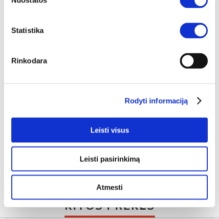
Nuostatos
Statistika
YRA SANDĖLYJE
Rinkodara
POOLE ENJT121-M534 TV komoda
Išmatavimai:
A:
41cm
P:
165cm
G:
53cm
Kaina:
Rodyti informaciją
294€
Leisti visus
Į krepšelį
Leisti pasirinkimą
Atmesti
KITOS PREKĖS