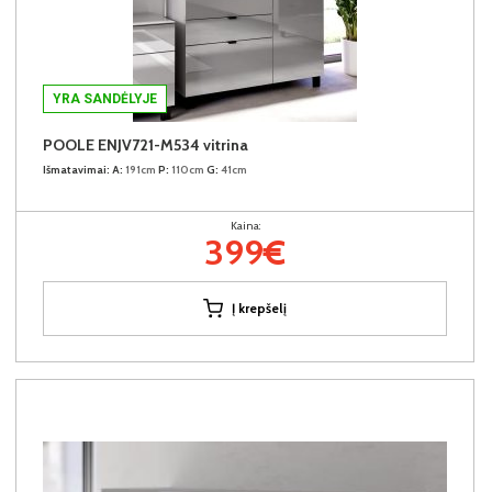
YRA SANDĖLYJE
POOLE ENJV721-M534 vitrina
Išmatavimai:
A:
191cm
P:
110cm
G:
41cm
Kaina:
399€
Į krepšelį