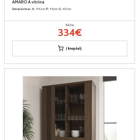
AMARO A vitrina
Išmatavimai:
A:
196cm
P:
94cm
G:
40cm
Kaina:
334€
Į krepšelį