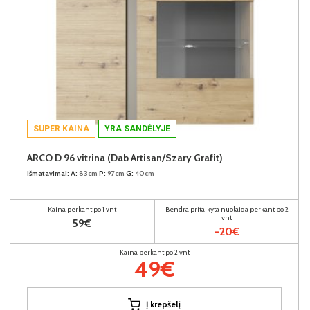
SUPER KAINA
YRA SANDĖLYJE
ARCO D 96 vitrina (Dab Artisan/Szary Grafit)
Išmatavimai:
A:
83cm
P:
97cm
G:
40cm
Kaina perkant po 1 vnt
Bendra pritaikyta nuolaida perkant po 2
vnt
59€
-20€
Kaina perkant po 2 vnt
49€
Į krepšelį