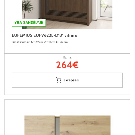
YRA SANDĖLYJE
EUFEMIUS EUFV622L-D131 vitrina
Išmatavimai:
A:
172cm
P:
117cm
G:
42cm
Kaina:
264€
Į krepšelį