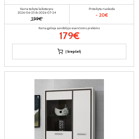
Kaina taikyta laikotarpiu
Pritaikyta nuolaida
2026-06-25 iki 2026-07-24
- 20€
199€
Kaina galioja sandėlyje esančioms prekėms
179€
Į krepšelį