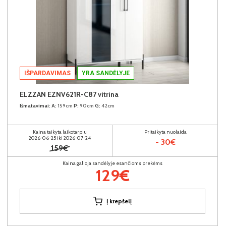
IŠPARDAVIMAS
YRA SANDĖLYJE
ELZZAN EZNV621R-C87 vitrina
Išmatavimai:
A:
159cm
P:
90cm
G:
42cm
Kaina taikyta laikotarpiu
Pritaikyta nuolaida
2026-06-25 iki 2026-07-24
- 30€
159€
Kaina galioja sandėlyje esančioms prekėms
129€
Į krepšelį