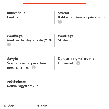
Kilmės šalis
Svarbu
Lenkija
Baldas tvirtinamas prie sienos
?
Medžiaga
Medžiaga
Medžio drožlių plokštė (MDP)
Stiklas
?
Savybė
Durų atidarymo kryptis
Švelnaus uždarymo durų
Universali
?
mechanizmas
?
Apšvietimas
Reikia įsigyti atskirai
Aukštis
204cm