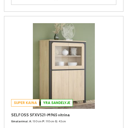
SUPER KAINA
YRA SANDĖLYJE
SELFOSS SFXV521-M965 vitrina
Išmatavimai:
A:
150cm
P:
110cm
G:
42cm