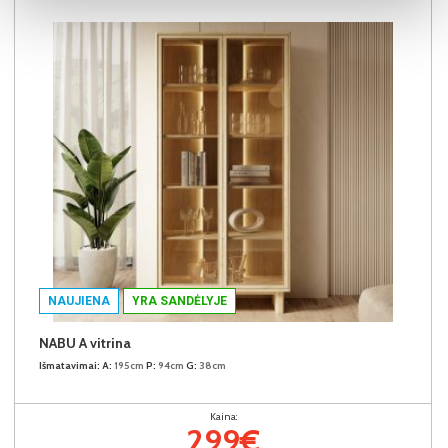
NAUJIENA
YRA SANDĖLYJE
NABU A vitrina
Išmatavimai:
A:
195cm
P:
94cm
G:
38cm
Kaina:
299€