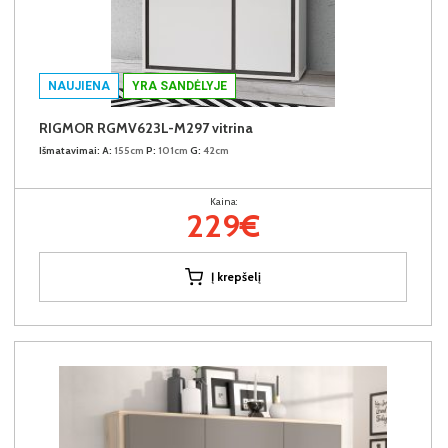
NAUJIENA
YRA SANDĖLYJE
RIGMOR RGMV623L-M297 vitrina
Išmatavimai:
A:
155cm
P:
101cm
G:
42cm
Kaina:
229€
Į krepšelį