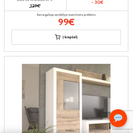
- 30€
129€
Kaina galioja sandėlyje esančioms prekėms
99€
Į krepšelį
Kiekis: