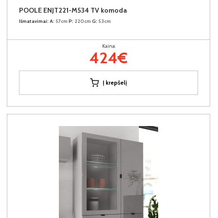
POOLE ENJT221-M534 TV komoda
Išmatavimai:
A:
57cm
P:
220cm
G:
53cm
Kaina:
424€
Į krepšelį