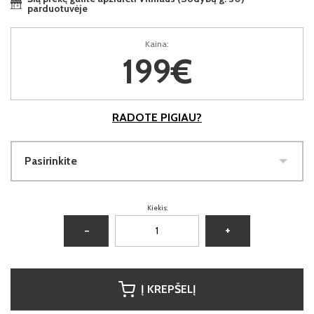
parduotuvėje
Kaina:
199€
RADOTE PIGIAU?
Pasirinkite
Kiekis:
−
+
Į KREPŠELĮ