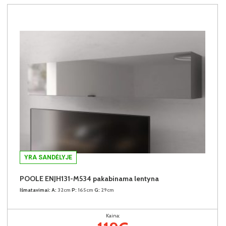
YRA SANDĖLYJE
POOLE ENJH131-M534 pakabinama lentyna
Išmatavimai:
A:
32cm
P:
165cm
G:
29cm
Kaina: