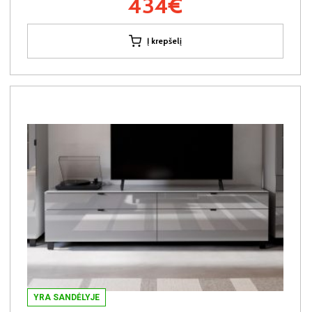
434€
Į krepšelį
YRA SANDĖLYJE