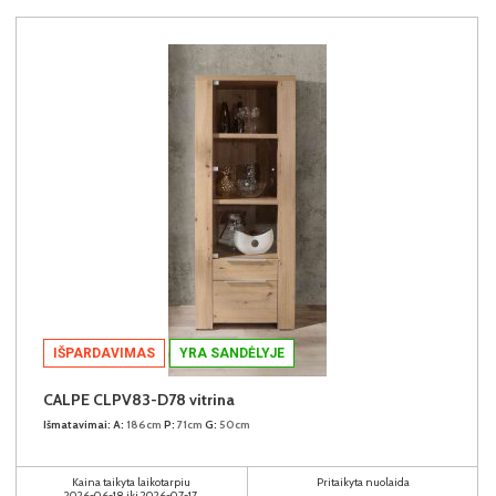
IŠPARDAVIMAS
YRA SANDĖLYJE
CALPE CLPV83-D78 vitrina
Išmatavimai:
A:
186cm
P:
71cm
G:
50cm
Kaina taikyta laikotarpiu
Pritaikyta nuolaida
2026-06-18 iki 2026-07-17