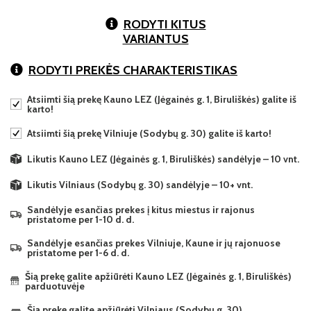
RODYTI KITUS
VARIANTUS
RODYTI PREKĖS CHARAKTERISTIKAS
Atsiimti šią prekę Kauno LEZ (Jėgainės g. 1, Biruliškės) galite iš
karto!
Atsiimti šią prekę Vilniuje (Sodybų g. 30) galite iš karto!
Likutis Kauno LEZ (Jėgainės g. 1, Biruliškės) sandėlyje – 10 vnt.
Likutis Vilniaus (Sodybų g. 30) sandėlyje – 10+ vnt.
Sandėlyje esančias prekes į kitus miestus ir rajonus
pristatome per 1-10 d. d.
Sandėlyje esančias prekes Vilniuje, Kaune ir jų rajonuose
pristatome per 1-6 d. d.
Šią prekę galite apžiūrėti Kauno LEZ (Jėgainės g. 1, Biruliškės)
parduotuvėje
Šią prekę galite apžiūrėti Vilniaus (Sodybų g. 30)