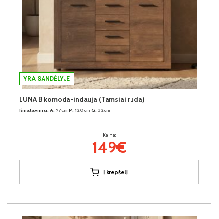
YRA SANDĖLYJE
LUNA B komoda-indauja (Tamsiai ruda)
Išmatavimai:
A:
97cm
P:
120cm
G:
32cm
Kaina:
149€
Į krepšelį