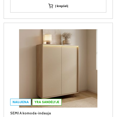
Į krepšelį
NAUJIENA
YRA SANDĖLYJE
SEMI A komoda-indauja