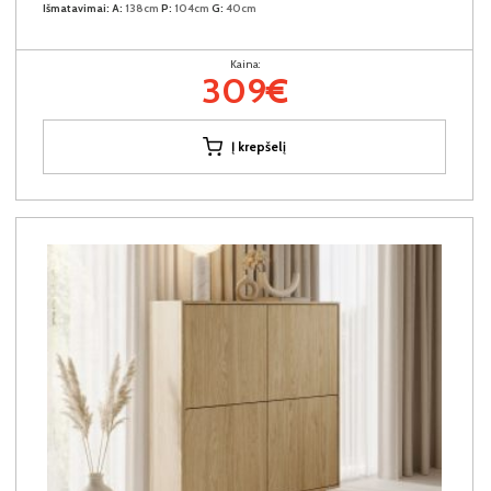
Išmatavimai:
A:
138cm
P:
104cm
G:
40cm
Kaina:
309€
Į krepšelį