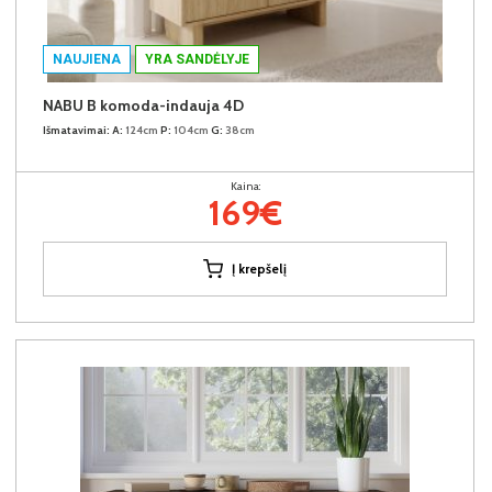
NAUJIENA
YRA SANDĖLYJE
NABU B komoda-indauja 4D
Išmatavimai:
A:
124cm
P:
104cm
G:
38cm
Kaina:
169€
Į krepšelį