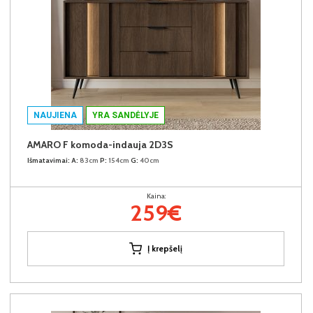
NAUJIENA
YRA SANDĖLYJE
AMARO F komoda-indauja 2D3S
Išmatavimai:
A:
83cm
P:
154cm
G:
40cm
Kaina:
259€
Į krepšelį