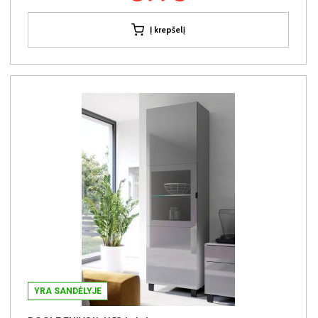
Į krepšelį
YRA SANDĖLYJE