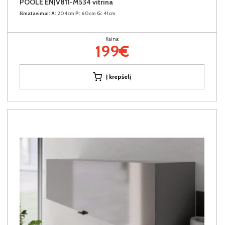
POOLE ENJV811-M534 vitrina
Išmatavimai:
A:
204cm
P:
60cm
G:
41cm
Kaina:
199€
Į krepšelį