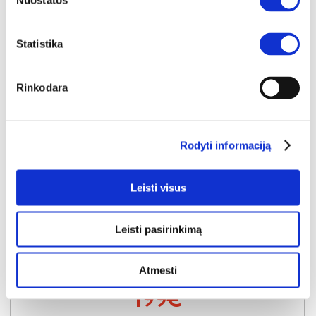
Nuostatos
Statistika
Rinkodara
Rodyti informaciją
Leisti visus
NAUJIENA
YRA SANDĖLYJE
Leisti pasirinkimą
NABU D komoda-indauja 183 3D3S
Išmatavimai:
A:
83cm
P:
183cm
G:
38cm
Atmesti
Kaina:
199€