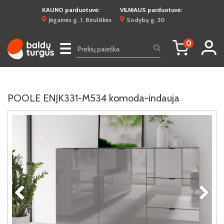
KAUNO parduotuvė:
VILNIAUS parduotuvė:
Jėgainės g. 1, Biruliškės
Sodybų g. 30
0
☰
POOLE ENJK331-M534 komoda-indauja