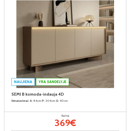
NAUJIENA
YRA SANDĖLYJE
SEMI B komoda-indauja 4D
Išmatavimai:
A:
84cm
P:
204cm
G:
40cm
Kaina:
369€