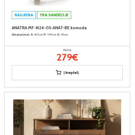
NAUJIENA
YRA SANDĖLYJE
ANATRA MF-N24-05-ANAT-BE komoda
Išmatavimai:
A:
80cm
P:
149cm
G:
41cm
Kaina:
279€
Į krepšelį