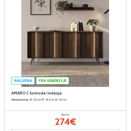
NAUJIENA
YRA SANDĖLYJE
AMARO C komoda-indauja
Išmatavimai:
A:
82cm
P:
183cm
G:
40cm
Kaina:
274€