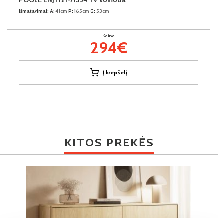
Išmatavimai:
A:
41cm
P:
165cm
G:
53cm
Kaina:
294€
Į krepšelį
KITOS PREKĖS