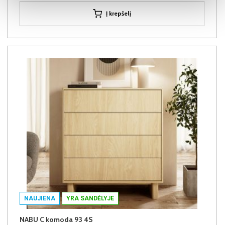
Į krepšelį
NAUJIENA
YRA SANDĖLYJE
NABU C komoda 93 4S