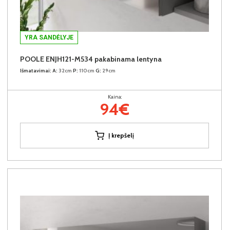
YRA SANDĖLYJE
POOLE ENJH121-M534 pakabinama lentyna
Išmatavimai:
A:
32cm
P:
110cm
G:
29cm
Kaina:
94€
Į krepšelį