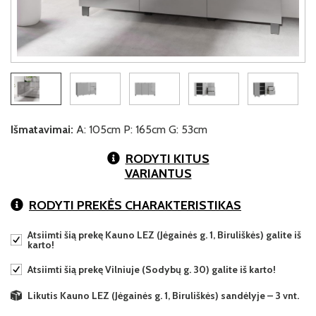
Išmatavimai:
A: 105cm P: 165cm G: 53cm
RODYTI KITUS
VARIANTUS
RODYTI PREKĖS CHARAKTERISTIKAS
Atsiimti šią prekę Kauno LEZ (Jėgainės g. 1, Biruliškės) galite iš
karto!
Atsiimti šią prekę Vilniuje (Sodybų g. 30) galite iš karto!
Likutis Kauno LEZ (Jėgainės g. 1, Biruliškės) sandėlyje – 3 vnt.