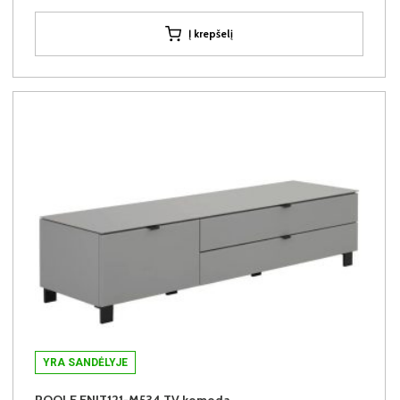
Į krepšelį
YRA SANDĖLYJE
POOLE ENJT121-M534 TV komoda