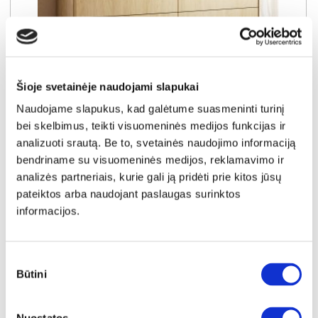
Šioje svetainėje naudojami slapukai
Naudojame slapukus, kad galėtume suasmeninti turinį
NAUJIENA
YRA SANDĖLYJE
bei skelbimus, teikti visuomeninės medijos funkcijas ir
analizuoti srautą. Be to, svetainės naudojimo informaciją
NABU E komoda 153 6S
bendriname su visuomeninės medijos, reklamavimo ir
Išmatavimai:
A:
83cm
P:
153cm
G:
38cm
analizės partneriais, kurie gali ją pridėti prie kitos jūsų
pateiktos arba naudojant paslaugas surinktos
Kaina:
informacijos.
199€
Į krepšelį
Sutikimo
Būtini
pasirinkimas