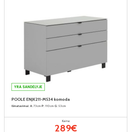
YRA SANDĖLYJE
POOLE ENJK211-M534 komoda
Išmatavimai:
A:
73cm
P:
110cm
G:
53cm
Kaina:
289€