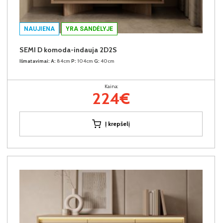
NAUJIENA
YRA SANDĖLYJE
SEMI D komoda-indauja 2D2S
Išmatavimai:
A:
84cm
P:
104cm
G:
40cm
Kaina:
224€
Į krepšelį