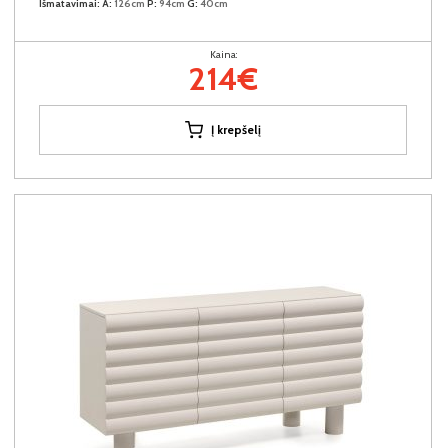
Išmatavimai:
A:
126cm
P:
94cm
G:
40cm
Kaina:
214€
Į krepšelį