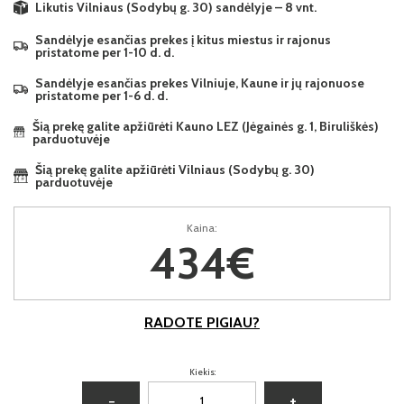
Likutis Vilniaus (Sodybų g. 30) sandėlyje – 8 vnt.
Sandėlyje esančias prekes į kitus miestus ir rajonus
pristatome per 1-10 d. d.
Sandėlyje esančias prekes Vilniuje, Kaune ir jų rajonuose
pristatome per 1-6 d. d.
Šią prekę galite apžiūrėti Kauno LEZ (Jėgainės g. 1, Biruliškės)
parduotuvėje
Šią prekę galite apžiūrėti Vilniaus (Sodybų g. 30)
parduotuvėje
Kaina:
434€
RADOTE PIGIAU?
Kiekis:
−
+