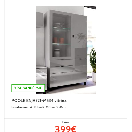
YRA SANDĖLYJE
POOLE ENJV721-M534 vitrina
Išmatavimai:
A:
191cm
P:
110cm
G:
41cm
Kaina:
399€