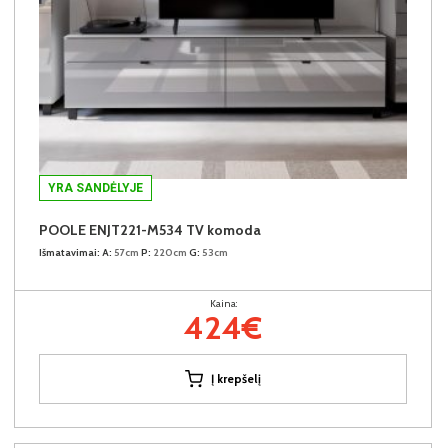
YRA SANDĖLYJE
POOLE ENJT221-M534 TV komoda
Išmatavimai:
A:
57cm
P:
220cm
G:
53cm
Kaina:
424€
Į krepšelį