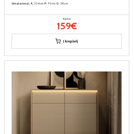
Išmatavimai:
A:
104cm
P:
93cm
G:
38cm
Kaina:
159€
Į krepšelį