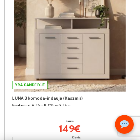
YRA SANDĖLYJE
LUNA B komoda-indauja (Kaszmir)
Išmatavimai:
A:
97cm
P:
120cm
G:
32cm
Kaina:
149€
Kiekis: