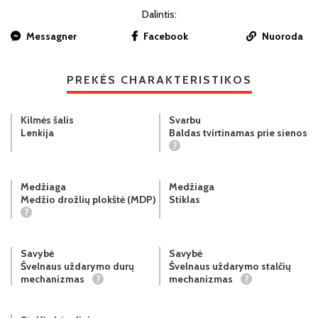
Dalintis:
Messagner
Facebook
Nuoroda
PREKĖS CHARAKTERISTIKOS
Kilmės šalis
Svarbu
Lenkija
Baldas tvirtinamas prie sienos
?
Medžiaga
Medžiaga
Medžio drožlių plokštė (MDP)
Stiklas
?
Savybė
Savybė
Švelnaus uždarymo durų
Švelnaus uždarymo stalčių
mechanizmas
?
mechanizmas
?