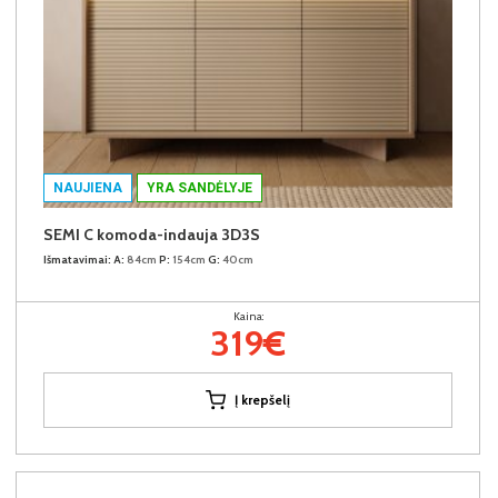
NAUJIENA
YRA SANDĖLYJE
SEMI C komoda-indauja 3D3S
Išmatavimai:
A:
84cm
P:
154cm
G:
40cm
Kaina:
319€
Į krepšelį