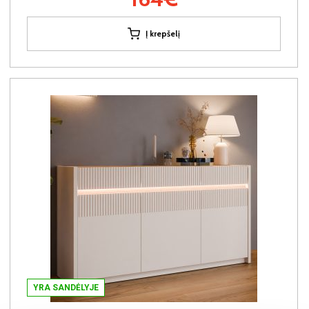
Į krepšelį
YRA SANDĖLYJE