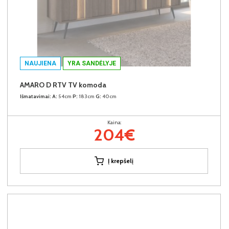
NAUJIENA
YRA SANDĖLYJE
AMARO D RTV TV komoda
Išmatavimai:
A:
54cm
P:
183cm
G:
40cm
Kaina:
204€
Į krepšelį