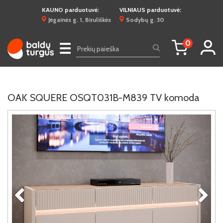
KAUNO parduotuvė:
VILNIAUS parduotuvė:
Jėgainės g. 1, Biruliškės
Sodybų g. 30
0
☰
OAK SQUERE OSQT031B-M839 TV komoda