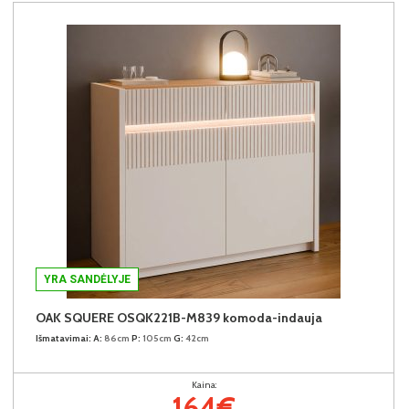
YRA SANDĖLYJE
OAK SQUERE OSQK221B-M839 komoda-indauja
Išmatavimai:
A:
86cm
P:
105cm
G:
42cm
Kaina:
164€