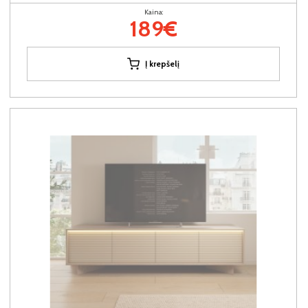
Kaina:
189€
Į krepšelį