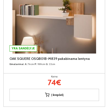
YRA SANDĖLYJE
OAK SQUERE OSQB01B-M839 pakabinama lentyna
Išmatavimai:
A:
76cm
P:
188cm
G:
22cm
Kaina:
74€
Į krepšelį