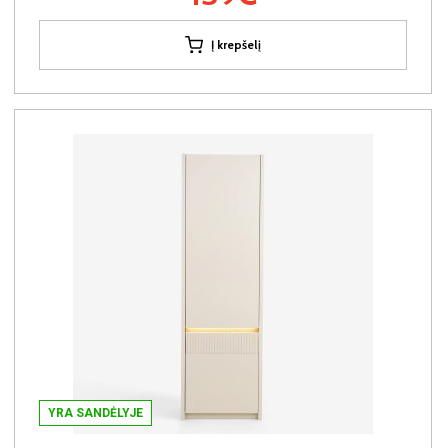
Į krepšelį
YRA SANDĖLYJE