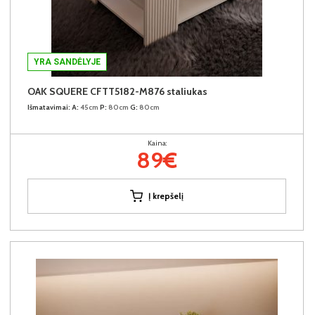
YRA SANDĖLYJE
OAK SQUERE CFTT5182-M876 staliukas
Išmatavimai:
A:
45cm
P:
80cm
G:
80cm
Kaina:
89€
Į krepšelį