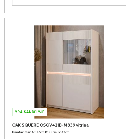
YRA SANDĖLYJE
OAK SQUERE OSQV421B-M839 vitrina
Išmatavimai:
A:
147cm
P:
95cm
G:
42cm