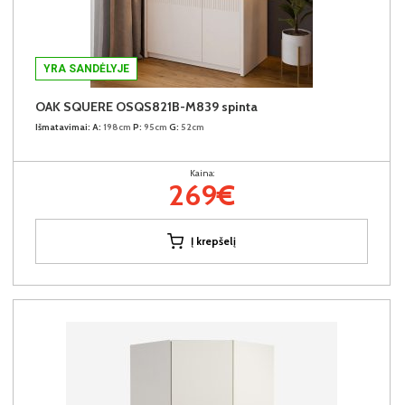
YRA SANDĖLYJE
OAK SQUERE OSQS821B-M839 spinta
Išmatavimai:
A:
198cm
P:
95cm
G:
52cm
Kaina:
269€
Į krepšelį