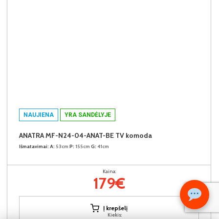
NAUJIENA
YRA SANDĖLYJE
ANATRA MF-N24-04-ANAT-BE TV komoda
Išmatavimai:
A:
53cm
P:
155cm
G:
41cm
Kaina:
179€
Į krepšelį
Kiekis: