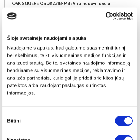
OAK SQUERE OSQK231B-M839 komoda-indauja
Išmatavimai:
A:
86cm
P:
160cm
G:
42cm
Kaina:
259€
Šioje svetainėje naudojami slapukai
Naudojame slapukus, kad galėtume suasmeninti turinį
Į krepšelį
bei skelbimus, teikti visuomeninės medijos funkcijas ir
analizuoti srautą. Be to, svetainės naudojimo informaciją
bendriname su visuomeninės medijos, reklamavimo ir
analizės partneriais, kurie gali ją pridėti prie kitos jūsų
pateiktos arba naudojant paslaugas surinktos
informacijos.
Sutikimo
Būtini
pasirinkimas