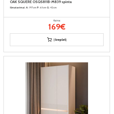
OAK SQUERE OSQS811B-M839 spinta
Išmatavimai:
A:
197cm
P:
61cm
G:
42cm
Kaina:
169€
Į krepšelį