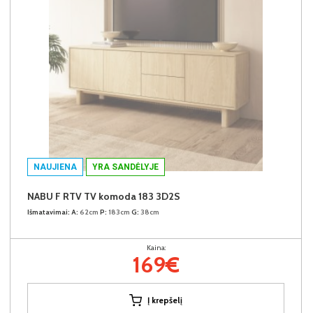
NAUJIENA
YRA SANDĖLYJE
NABU F RTV TV komoda 183 3D2S
Išmatavimai:
A:
62cm
P:
183cm
G:
38cm
Kaina:
169€
Į krepšelį