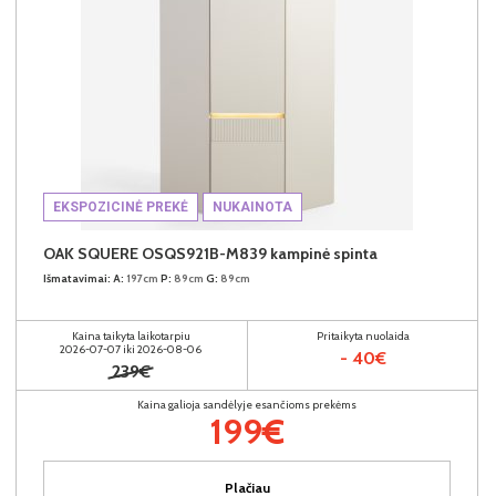
EKSPOZICINĖ PREKĖ
NUKAINOTA
OAK SQUERE OSQS921B-M839 kampinė spinta
Išmatavimai:
A:
197cm
P:
89cm
G:
89cm
Kaina taikyta laikotarpiu
Pritaikyta nuolaida
2026-07-07 iki 2026-08-06
- 40€
239€
Kaina galioja sandėlyje esančioms prekėms
199€
Plačiau