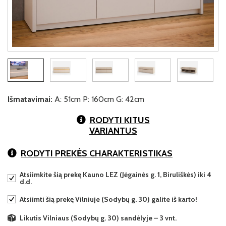
Išmatavimai:
A: 51cm P: 160cm G: 42cm
RODYTI KITUS
VARIANTUS
RODYTI PREKĖS CHARAKTERISTIKAS
Atsiimkite šią prekę Kauno LEZ (Jėgainės g. 1, Biruliškės) iki 4
d.d.
Atsiimti šią prekę Vilniuje (Sodybų g. 30) galite iš karto!
Likutis Vilniaus (Sodybų g. 30) sandėlyje – 3 vnt.