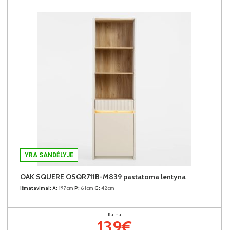
YRA SANDĖLYJE
OAK SQUERE OSQR711B-M839 pastatoma lentyna
Išmatavimai:
A:
197cm
P:
61cm
G:
42cm
Kaina:
139€