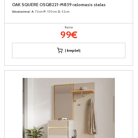
OAK SQUERE OSQB221-M839 rašomasis stalas
Išmatavimai:
A:
72cm
P:
130cm
G:
52cm
Kaina:
99€
Į krepšelį