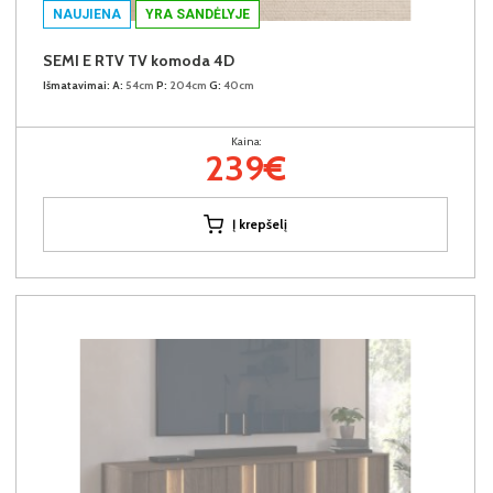
NAUJIENA
YRA SANDĖLYJE
SEMI E RTV TV komoda 4D
Išmatavimai:
A:
54cm
P:
204cm
G:
40cm
Kaina:
239€
Į krepšelį