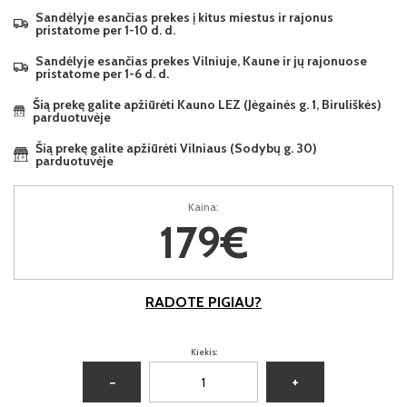
Sandėlyje esančias prekes į kitus miestus ir rajonus
pristatome per 1-10 d. d.
Sandėlyje esančias prekes Vilniuje, Kaune ir jų rajonuose
pristatome per 1-6 d. d.
Šią prekę galite apžiūrėti Kauno LEZ (Jėgainės g. 1, Biruliškės)
parduotuvėje
Šią prekę galite apžiūrėti Vilniaus (Sodybų g. 30)
parduotuvėje
Kaina:
179€
RADOTE PIGIAU?
Kiekis:
−
+