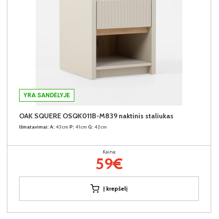
YRA SANDĖLYJE
OAK SQUERE OSQK011B-M839 naktinis staliukas
Išmatavimai:
A:
43cm
P:
41cm
G:
42cm
Kaina:
59€
Į krepšelį