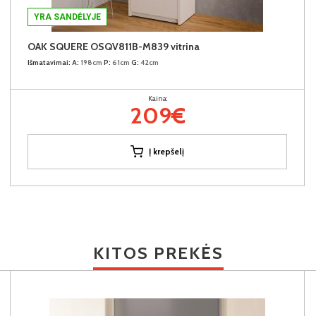
YRA SANDĖLYJE
OAK SQUERE OSQV811B-M839 vitrina
Išmatavimai:
A:
198cm
P:
61cm
G:
42cm
Kaina:
209€
Į krepšelį
KITOS PREKĖS