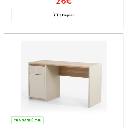
26€
Į krepšelį
YRA SANDĖLYJE