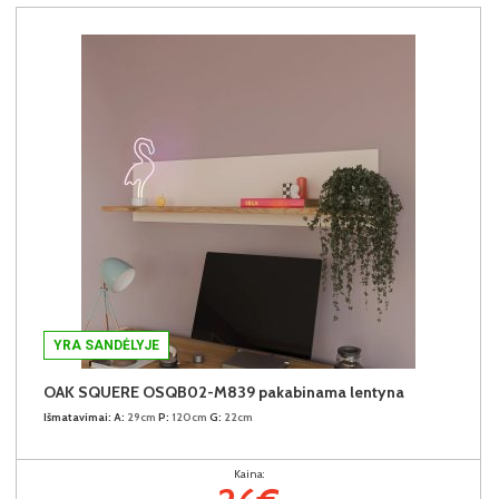
YRA SANDĖLYJE
OAK SQUERE OSQB02-M839 pakabinama lentyna
Išmatavimai:
A:
29cm
P:
120cm
G:
22cm
Kaina: