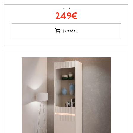
Kaina:
249€
Į krepšelį