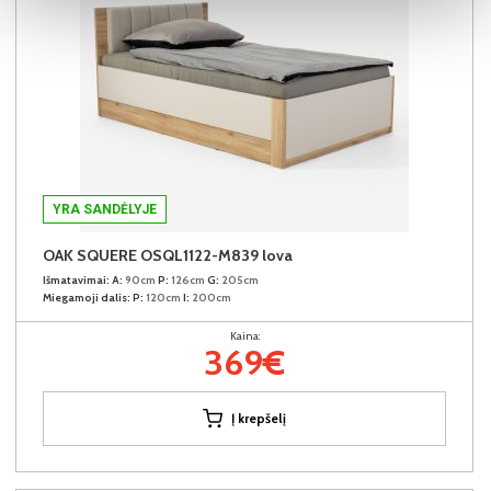
YRA SANDĖLYJE
OAK SQUERE OSQL1122-M839 lova
Išmatavimai:
A:
90cm
P:
126cm
G:
205cm
Miegamoji dalis:
P:
120cm
I:
200cm
Kaina:
369€
Į krepšelį