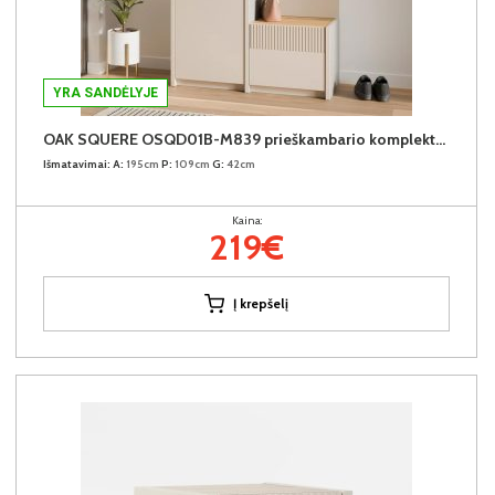
YRA SANDĖLYJE
OAK SQUERE OSQD01B-M839 prieškambario komplektas
Išmatavimai:
A:
195cm
P:
109cm
G:
42cm
Kaina:
219€
Į krepšelį