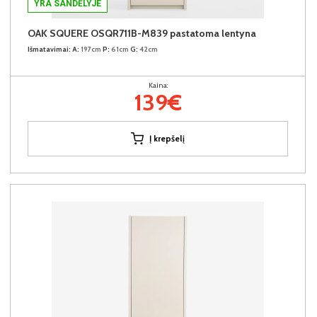
YRA SANDĖLYJE
OAK SQUERE OSQR711B-M839 pastatoma lentyna
Išmatavimai:
A:
197cm
P:
61cm
G:
42cm
Kaina:
139€
Į krepšelį