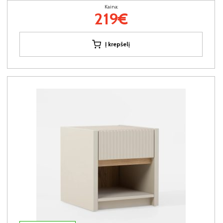
Kaina:
219€
Į krepšelį