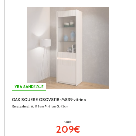
YRA SANDĖLYJE
OAK SQUERE OSQV811B-M839 vitrina
Išmatavimai:
A:
198cm
P:
61cm
G:
42cm
Kaina:
209€