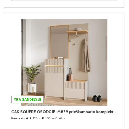
YRA SANDĖLYJE
OAK SQUERE OSQD01B-M839 prieškambario komplektas
Išmatavimai:
A:
195cm
P:
109cm
G:
42cm