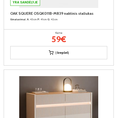
YRA SANDĖLYJE
OAK SQUERE OSQK011B-M839 naktinis staliukas
Išmatavimai:
A:
43cm
P:
41cm
G:
42cm
Kaina:
59€
Į krepšelį