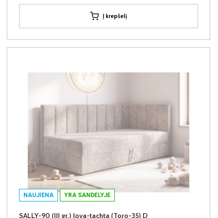
Į krepšelį
NAUJIENA
YRA SANDĖLYJE
SALLY-90 (III gr.) lova-tachta (Toro-35) D