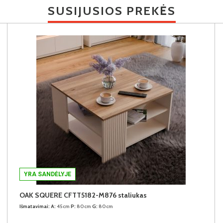
SUSIJUSIOS PREKĖS
YRA SANDĖLYJE
OAK SQUERE CFTT5182-M876 staliukas
Išmatavimai:
A:
45cm
P:
80cm
G:
80cm