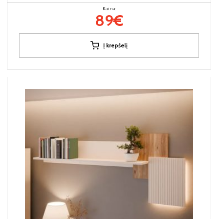
Kaina:
89€
Į krepšelį