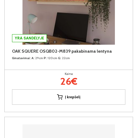
YRA SANDĖLYJE
OAK SQUERE OSQB02-M839 pakabinama lentyna
Išmatavimai:
A:
29cm
P:
120cm
G:
22cm
Kaina:
26€
Į krepšelį