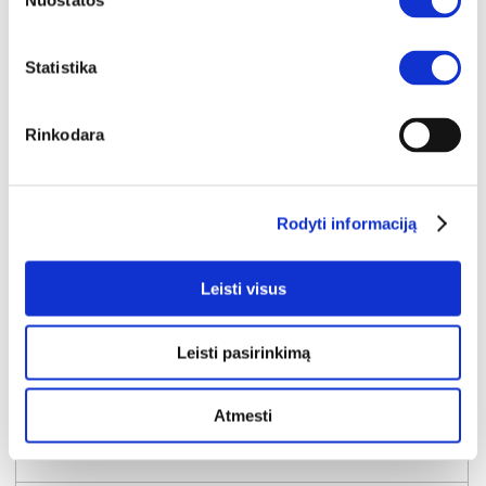
Nuostatos
Statistika
Rinkodara
Rodyti informaciją
Leisti visus
Leisti pasirinkimą
YRA SANDĖLYJE
Atmesti
OAK SQUERE OSQK421B-M839 komoda-indauja
Išmatavimai:
A:
147cm
P:
95cm
G:
42cm