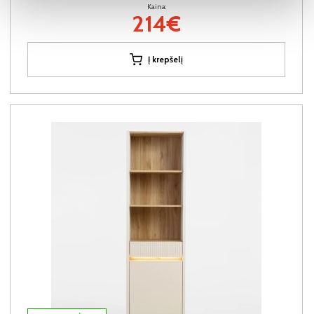
Kaina:
214€
Į krepšelį