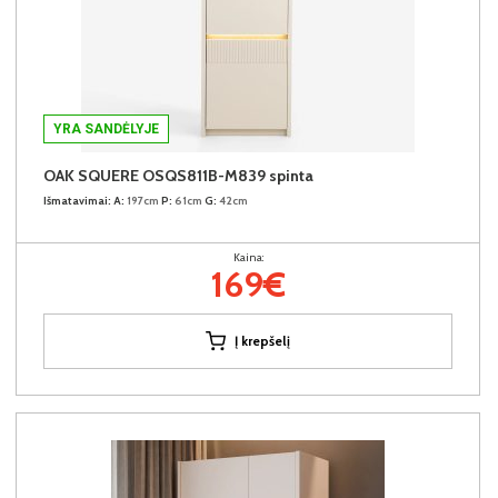
YRA SANDĖLYJE
OAK SQUERE OSQS811B-M839 spinta
Išmatavimai:
A:
197cm
P:
61cm
G:
42cm
Kaina:
169€
Į krepšelį