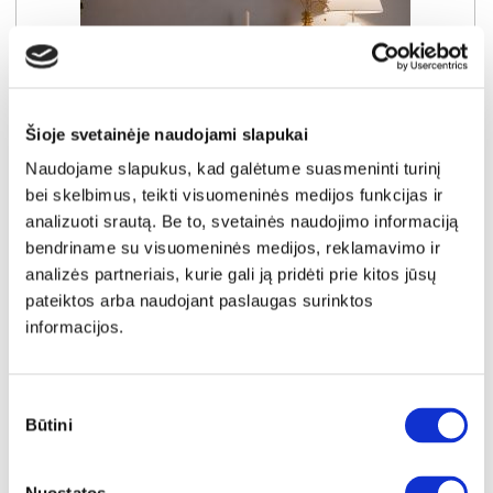
Šioje svetainėje naudojami slapukai
Naudojame slapukus, kad galėtume suasmeninti turinį
bei skelbimus, teikti visuomeninės medijos funkcijas ir
analizuoti srautą. Be to, svetainės naudojimo informaciją
bendriname su visuomeninės medijos, reklamavimo ir
YRA SANDĖLYJE
analizės partneriais, kurie gali ją pridėti prie kitos jūsų
OAK SQUERE OSQK231B-M839 komoda-indauja
pateiktos arba naudojant paslaugas surinktos
informacijos.
Išmatavimai:
A:
86cm
P:
160cm
G:
42cm
Kaina:
259€
Sutikimo
Būtini
pasirinkimas
Į krepšelį