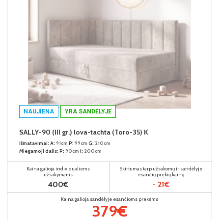
NAUJIENA
YRA SANDĖLYJE
SALLY-90 (III gr.) lova-tachta (Toro-35) K
Išmatavimai:
A:
91cm
P:
99cm
G:
210cm
Miegamoji dalis:
P:
90cm
I:
200cm
Kaina galioja individualiems
Skirtumas tarp užsakomų ir sandėlyje
užsakymams
esančių prekių kainų
400€
- 21€
Kaina galioja sandėlyje esančioms prekėms
379€