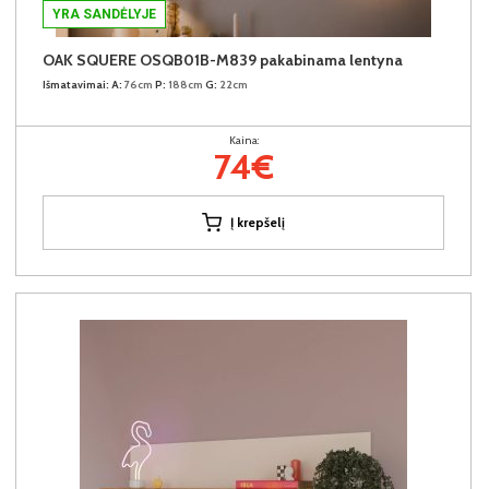
YRA SANDĖLYJE
OAK SQUERE OSQB01B-M839 pakabinama lentyna
Išmatavimai:
A:
76cm
P:
188cm
G:
22cm
Kaina:
74€
Į krepšelį