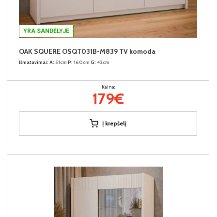
YRA SANDĖLYJE
OAK SQUERE OSQT031B-M839 TV komoda
Išmatavimai:
A:
51cm
P:
160cm
G:
42cm
Kaina:
179€
Į krepšelį