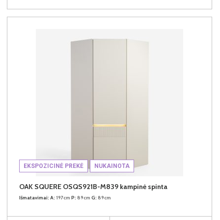
EKSPOZICINĖ PREKĖ
NUKAINOTA
OAK SQUERE OSQS921B-M839 kampinė spinta
Išmatavimai:
A:
197cm
P:
89cm
G:
89cm