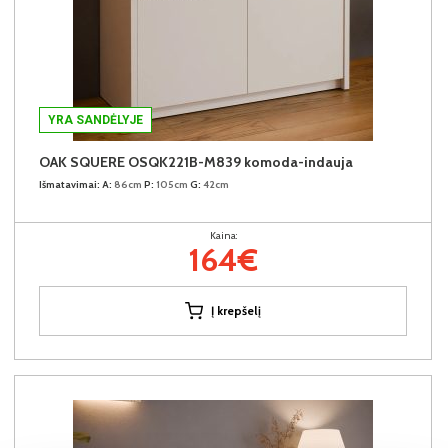
YRA SANDĖLYJE
OAK SQUERE OSQK221B-M839 komoda-indauja
Išmatavimai:
A:
86cm
P:
105cm
G:
42cm
Kaina:
164€
Į krepšelį