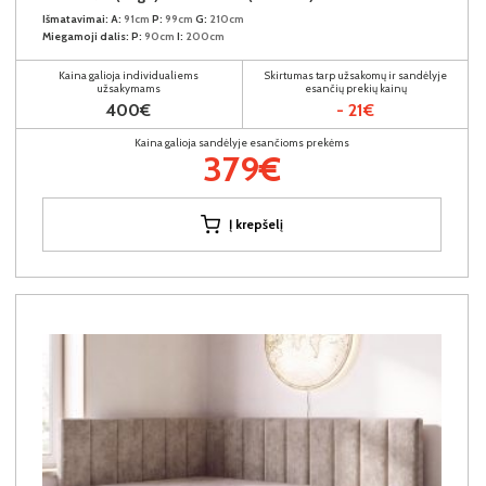
Išmatavimai:
A:
91cm
P:
99cm
G:
210cm
Miegamoji dalis:
P:
90cm
I:
200cm
Kaina galioja individualiems
Skirtumas tarp užsakomų ir sandėlyje
užsakymams
esančių prekių kainų
400€
- 21€
Kaina galioja sandėlyje esančioms prekėms
379€
Į krepšelį