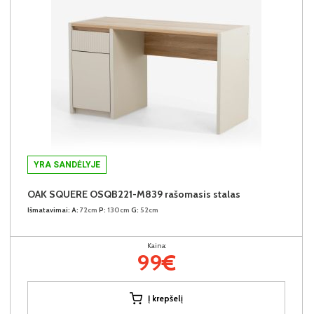
YRA SANDĖLYJE
OAK SQUERE OSQB221-M839 rašomasis stalas
Išmatavimai:
A:
72cm
P:
130cm
G:
52cm
Kaina:
99€
Į krepšelį