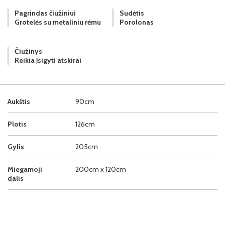
Pagrindas čiužiniui
Sudėtis
Grotelės su metaliniu rėmu
Porolonas
Čiužinys
Reikia įsigyti atskirai
Aukštis
90cm
Plotis
126cm
Gylis
205cm
Miegamoji
200cm x 120cm
dalis