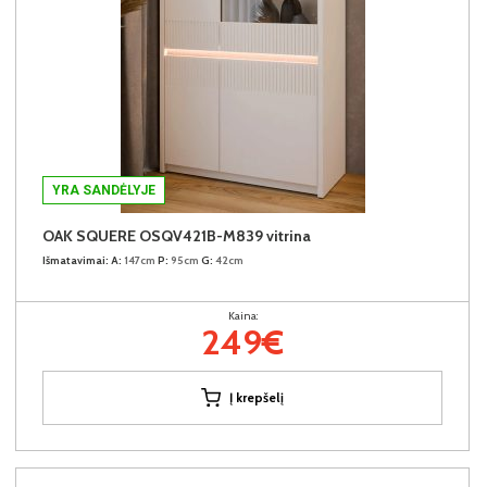
YRA SANDĖLYJE
OAK SQUERE OSQV421B-M839 vitrina
Išmatavimai:
A:
147cm
P:
95cm
G:
42cm
Kaina:
249€
Į krepšelį