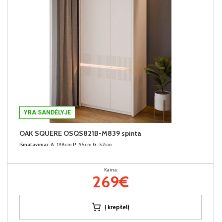
YRA SANDĖLYJE
OAK SQUERE OSQS821B-M839 spinta
Išmatavimai:
A:
198cm
P:
95cm
G:
52cm
Kaina:
269€
Į krepšelį