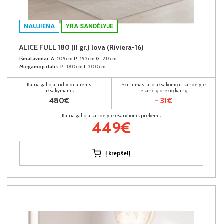
NAUJIENA
YRA SANDĖLYJE
ALICE FULL 180 (II gr.) lova (Riviera-16)
Išmatavimai:
A:
109cm
P:
192cm
G:
217cm
Miegamoji dalis:
P:
180cm
I:
200cm
Kaina galioja individualiems
Skirtumas tarp užsakomų ir sandėlyje
užsakymams
esančių prekių kainų
480€
- 31€
Kaina galioja sandėlyje esančioms prekėms
449€
Į krepšelį