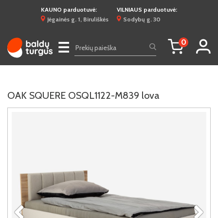
KAUNO parduotuvė:
VILNIAUS parduotuvė:
Jėgainės g. 1, Biruliškės
Sodybų g. 30
0
☰
OAK SQUERE OSQL1122-M839 lova