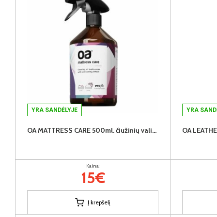
YRA SANDĖLYJE
YRA SAND
OA MATTRESS CARE 500ml. čiužinių valiklis
Kaina:
15€
Į krepšelį