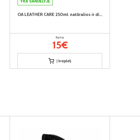
YRA SANDĖLYJE
OA LEATHER CARE 250ml. natūralios ir dirbtinės odos valiklis
Kaina:
15€
Į krepšelį