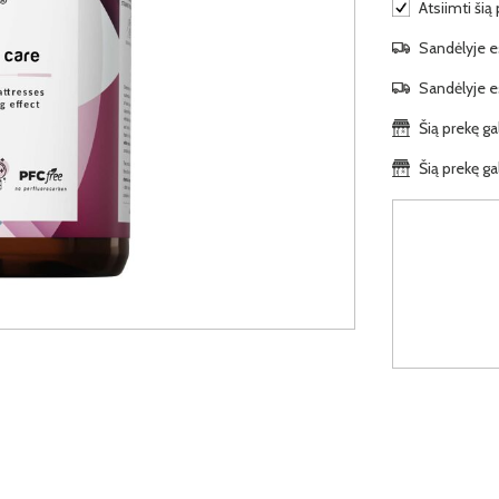
Atsiimti šią
Sandėlyje es
Sandėlyje es
Šią prekę ga
Šią prekę ga