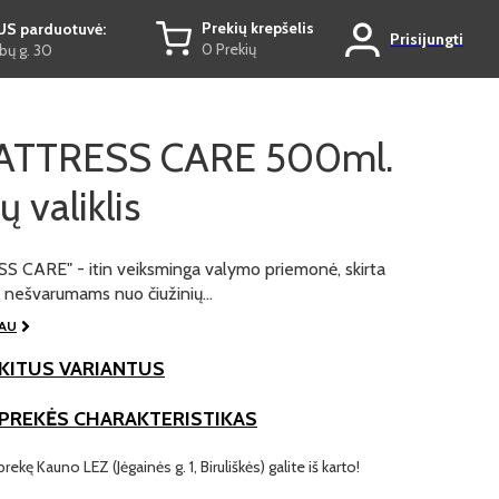
Prekių krepšelis
US parduotuvė:
Prisijungti
0 Prekių
ų g. 30
ATTRESS CARE 500ml.
ų valiklis
CARE" - itin veiksminga valymo priemonė, skirta
s nešvarumams nuo čiužinių…
IAU
KITUS VARIANTUS
 PREKĖS CHARAKTERISTIKAS
prekę Kauno LEZ (Jėgainės g. 1, Biruliškės) galite iš karto!