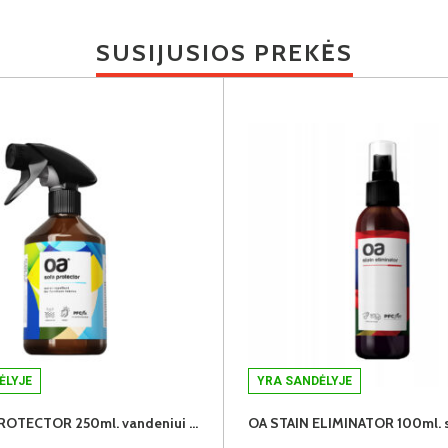
SUSIJUSIOS PREKĖS
ĖLYJE
YRA SANDĖLYJE
OA SOFA PROTECTOR 250ml. vandeniui atsparus baldinių audinių impregnantas