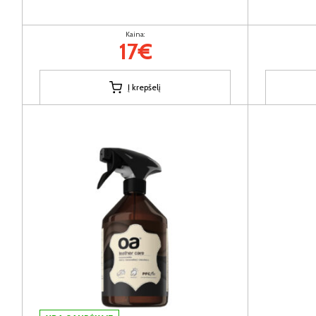
Kaina:
17€
Į krepšelį