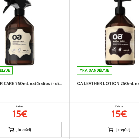
ĖLYJE
YRA SANDĖLYJE
OA LEATHER CARE 250ml. natūralios ir dirbtinės odos valiklis
Kaina:
Kaina:
15€
15€
Į krepšelį
Į krepšelį