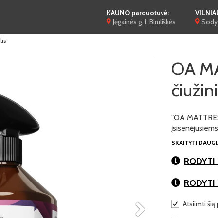
KAUNO parduotuvė:
VILNIA
Jėgainės g. 1, Biruliškės
Sodyb
lis
OA M
čiužini
"OA MATTRESS 
įsisenėjusiem
SKAITYTI DAUG
RODYTI 
RODYTI
Atsiimti šią 