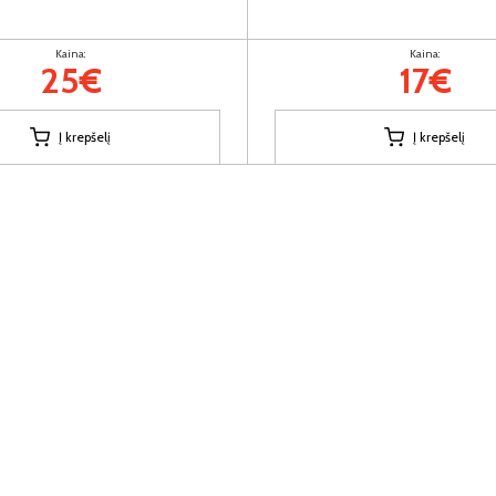
Kaina:
Kaina:
25€
17€
Į krepšelį
Į krepšelį