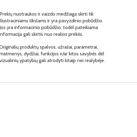
Prekių nuotraukos ir vaizdo medžiaga skirti tik
iliustraciniams tikslams ir yra pavyzdinio pobūdžio.
Jos yra informacinio pobūdžio, todėl pateikiama
informacija gali skirtis nuo realios prekės.
Originalių produktų spalvos, užrašai, parametrai,
matmenys, dydžiai, funkcijos ir/ar kitos savybės dėl
vizualinių ypatybių gali atrodyti kitaip nei realybėje.