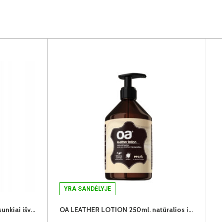
YRA SANDĖLYJE
OA STAIN ELIMINATOR 100ml. sunkiai išvalomų dėmių valiklis
OA LEATHER LOTION 250ml. natūralios ir dirbtinės odos impregnantas