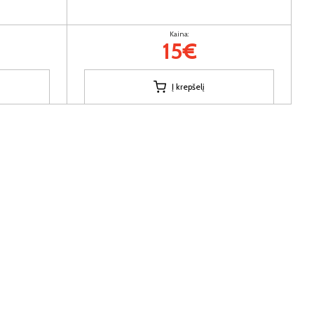
Kaina:
15€
Į krepšelį