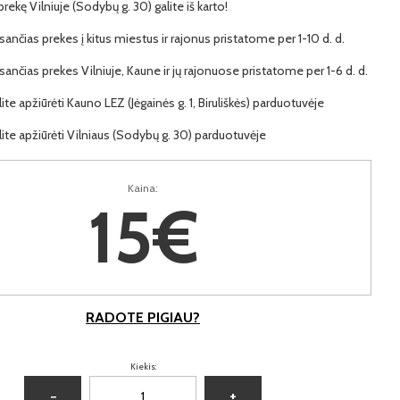
 prekę Vilniuje (Sodybų g. 30) galite iš karto!
ančias prekes į kitus miestus ir rajonus pristatome per 1-10 d. d.
ančias prekes Vilniuje, Kaune ir jų rajonuose pristatome per 1-6 d. d.
lite apžiūrėti Kauno LEZ (Jėgainės g. 1, Biruliškės) parduotuvėje
lite apžiūrėti Vilniaus (Sodybų g. 30) parduotuvėje
Kaina:
15€
RADOTE PIGIAU?
Kiekis:
−
+