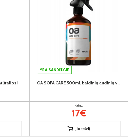
YRA SANDĖLYJE
OA LEATHER LOTION 250ml. natūralios ir dirbtinės odos impregnantas
OA SOFA CARE 500ml. baldinių audinių valiklis
Kaina:
17€
Į krepšelį