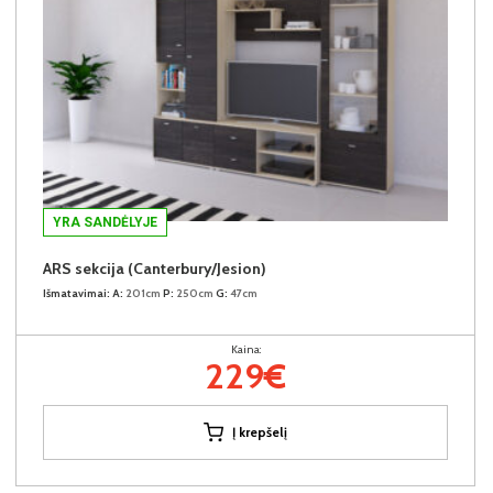
YRA SANDĖLYJE
ARS sekcija (Canterbury/Jesion)
Išmatavimai:
A:
201cm
P:
250cm
G:
47cm
Kaina:
229€
Į krepšelį