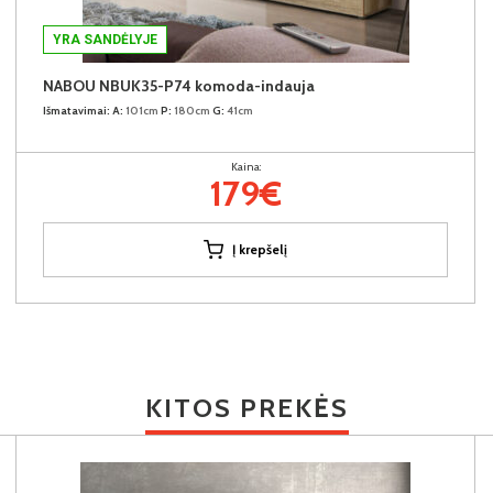
YRA SANDĖLYJE
NABOU NBUK35-P74 komoda-indauja
Išmatavimai:
A:
101cm
P:
180cm
G:
41cm
Kaina:
179€
Į krepšelį
KITOS PREKĖS