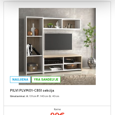
NAUJIENA
YRA SANDĖLYJE
PILVI PLVM01-C851 sekcija
Išmatavimai:
A:
131cm
P:
140cm
G:
40cm
Kaina: