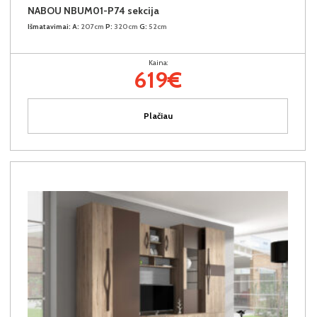
NABOU NBUM01-P74 sekcija
Išmatavimai:
A:
207cm
P:
320cm
G:
52cm
Kaina:
619€
Plačiau