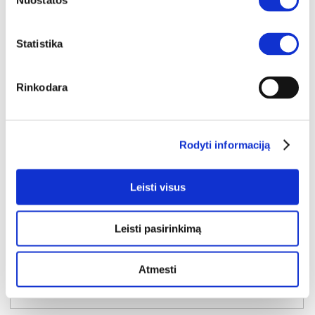
Nuostatos
Statistika
Rinkodara
SUPER KAINA
YRA SANDĖLYJE
VERONICA sekcija
Išmatavimai:
A:
195cm
P:
303cm
G:
51cm
Rodyti informaciją
Kaina taikyta laikotarpiu
Pritaikyta nuolaida
Leisti visus
2026-07-01 iki 2026-07-30
- 50€
549€
Kaina galioja sandėlyje esančioms prekėms
Leisti pasirinkimą
499€
Atmesti
Į krepšelį