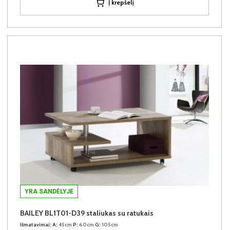
Į krepšelį
YRA SANDĖLYJE
BAILEY BL1T01-D39 staliukas su ratukais
Išmatavimai:
A:
45cm
P:
60cm
G:
105cm