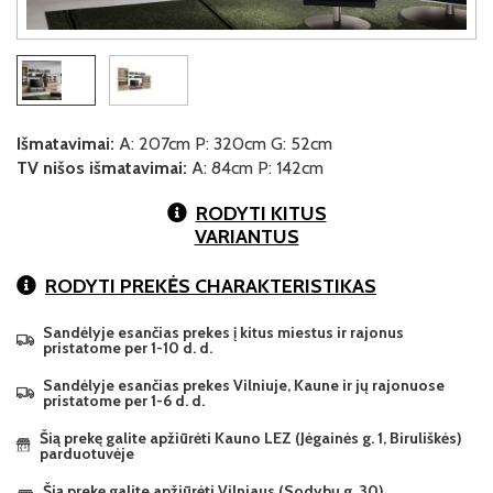
Išmatavimai:
A: 207cm P: 320cm G: 52cm
TV nišos išmatavimai:
A: 84cm P: 142cm
RODYTI KITUS
VARIANTUS
RODYTI PREKĖS CHARAKTERISTIKAS
Sandėlyje esančias prekes į kitus miestus ir rajonus
pristatome per 1-10 d. d.
Sandėlyje esančias prekes Vilniuje, Kaune ir jų rajonuose
pristatome per 1-6 d. d.
Šią prekę galite apžiūrėti Kauno LEZ (Jėgainės g. 1, Biruliškės)
parduotuvėje
Šią prekę galite apžiūrėti Vilniaus (Sodybų g. 30)