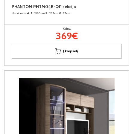
PHANTOM PHTM04B-Q11 sekcija
Išmatavimai:
A:
200cm
P:
227cm
G:
57cm
Kaina:
369€
Į krepšelį