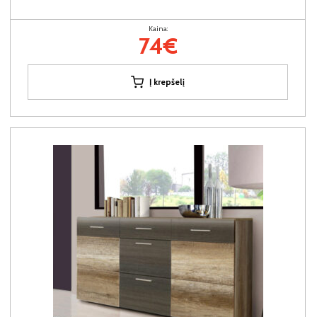
Kaina:
74€
Į krepšelį