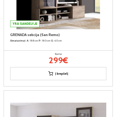
YRA SANDĖLYJE
GRENADA sekcija (San Remo)
Išmatavimai:
A:
188cm
P:
180cm
G:
60cm
Kaina:
299€
Į krepšelį