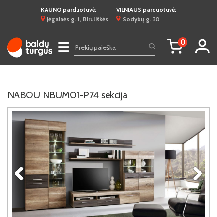
KAUNO parduotuvė:
VILNIAUS parduotuvė:
Jėgainės g. 1, Biruliškės
Sodybų g. 30
0
☰
NABOU NBUM01-P74 sekcija