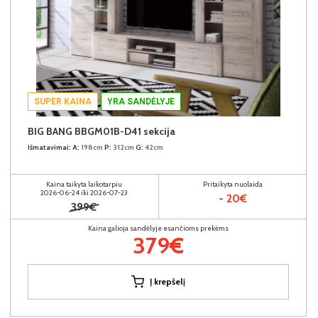
SUPER KAINA
YRA SANDĖLYJE
BIG BANG BBGM01B-D41 sekcija
Išmatavimai:
A:
198cm
P:
312cm
G:
42cm
Kaina taikyta laikotarpiu
Pritaikyta nuolaida
2026-06-24 iki 2026-07-23
- 20€
399€
Kaina galioja sandėlyje esančioms prekėms
379€
Į krepšelį