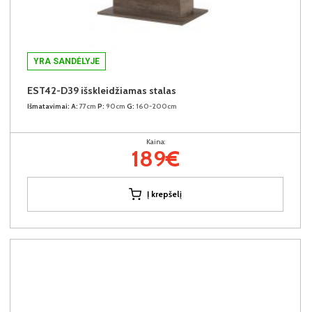
YRA SANDĖLYJE
EST42-D39 išskleidžiamas stalas
Išmatavimai:
A:
77cm
P:
90cm
G:
160-200cm
Kaina:
189€
Į krepšelį