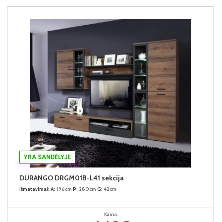
YRA SANDĖLYJE
DURANGO DRGM01B-L41 sekcija
Išmatavimai:
A:
196cm
P:
280cm
G:
42cm
Kaina: