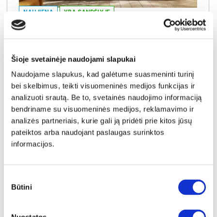
NAUJIENA
YRA SANDĖLYJE
LATIS LTSM05L-M812 sekcija
Išmatavimai:
A:
195cm
P:
250cm
G:
37cm
Šioje svetainėje naudojami slapukai
Kaina:
Naudojame slapukus, kad galėtume suasmeninti turinį
149€
bei skelbimus, teikti visuomeninės medijos funkcijas ir
analizuoti srautą. Be to, svetainės naudojimo informaciją
Į krepšelį
bendriname su visuomeninės medijos, reklamavimo ir
analizės partneriais, kurie gali ją pridėti prie kitos jūsų
pateiktos arba naudojant paslaugas surinktos
informacijos.
Sutikimo
Būtini
pasirinkimas