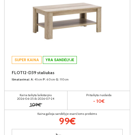
SUPER KAINA
YRA SANDĖLYJE
FLOT12-D39 staliukas
Išmatavimai:
A:
45cm
P:
60cm
G:
110cm
Kaina taikyta laikotarpiu
Pritaikyta nuolaida
2026-06-25 iki 2026-07-24
- 10€
109€
Kaina galioja sandėlyje esančioms prekėms
99€