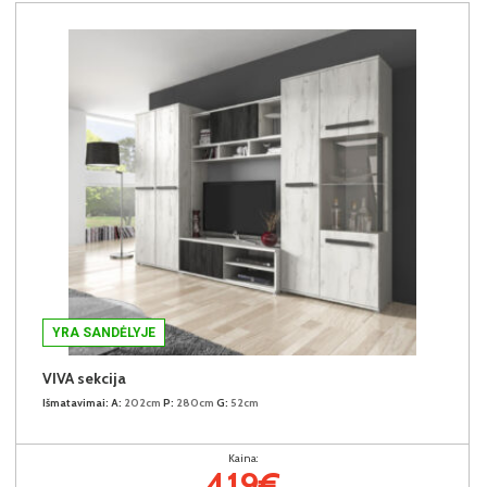
YRA SANDĖLYJE
VIVA sekcija
Išmatavimai:
A:
202cm
P:
280cm
G:
52cm
Kaina:
419€