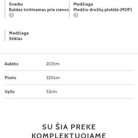
Svarbu
Medžiaga
Baldas tvirtinamas prie sienos
Medžio drožlių plokštė (MDP)
?
?
Medžiaga
Stiklas
Aukštis
207cm
Plotis
320cm
Gylis
52cm
SU ŠIA PREKE
KOMPLEKTUOJAME