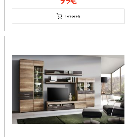
99€
Į krepšelį