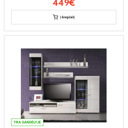
449€
Į krepšelį
YRA SANDĖLYJE