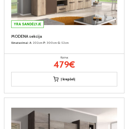
YRA SANDĖLYJE
MODENA sekcija
Išmatavimai:
A:
202cm
P:
300cm
G:
52cm
Kaina:
479€
Į krepšelį