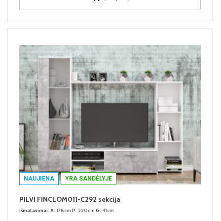
NAUJIENA
YRA SANDĖLYJE
PILVI FINCLOM011-C292 sekcija
Išmatavimai:
A:
178cm
P:
220cm
G:
41cm