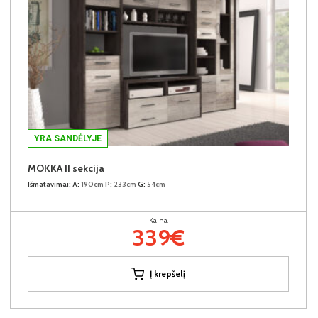
YRA SANDĖLYJE
MOKKA II sekcija
Išmatavimai:
A:
190cm
P:
233cm
G:
54cm
Kaina:
339€
Į krepšelį