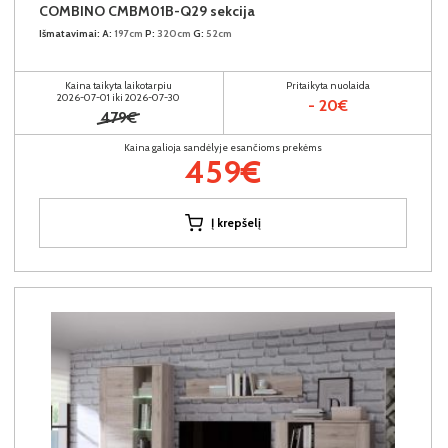
COMBINO CMBM01B-Q29 sekcija
Išmatavimai:
A:
197cm
P:
320cm
G:
52cm
Kaina taikyta laikotarpiu
Pritaikyta nuolaida
2026-07-01 iki 2026-07-30
- 20€
479€
Kaina galioja sandėlyje esančioms prekėms
459€
Į krepšelį