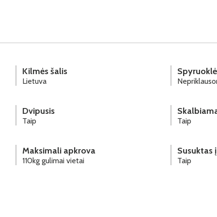
Kilmės šalis
Spyruoklė
Lietuva
Nepriklauso
Dvipusis
Skalbiama
Taip
Taip
Maksimali apkrova
Susuktas į
110kg gulimai vietai
Taip