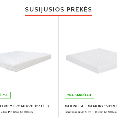
SUSIJUSIOS PREKĖS
ĖLYJE
YRA SANDĖLYJE
MOONLIGHT MEMORY 140x200x23 čiužinys
:
23cm
P:
140cm
G:
200cm
Išmatavimai:
A:
23cm
P:
160cm
G:
200cm