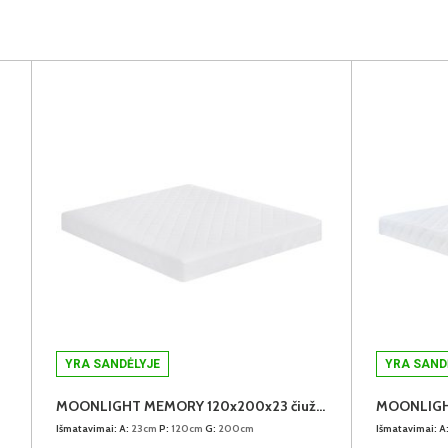
YRA SANDĖLYJE
YRA SAND
MOONLIGHT MEMORY 120x200x23 čiužinys
Išmatavimai:
A:
23cm
P:
120cm
G:
200cm
Išmatavimai:
A