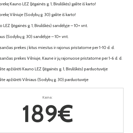
prekę Kauno LEZ (Jėgainės g. 1, Biruliškės) galite iš karto!
 prekę Vilniuje (Sodybų g. 30) galite iš karto!
o LEZ (Jėgainės g. 1, Biruliškės) sandėlyje – 10+ vnt.
iaus (Sodybų g. 30) sandėlyje – 10+ vnt.
ančias prekes į kitus miestus ir rajonus pristatome per 1-10 d. d.
ančias prekes Vilniuje, Kaune ir jų rajonuose pristatome per 1-6 d. d.
lite apžiūrėti Kauno LEZ (Jėgainės g. 1, Biruliškės) parduotuvėje
lite apžiūrėti Vilniaus (Sodybų g. 30) parduotuvėje
Kaina:
189€