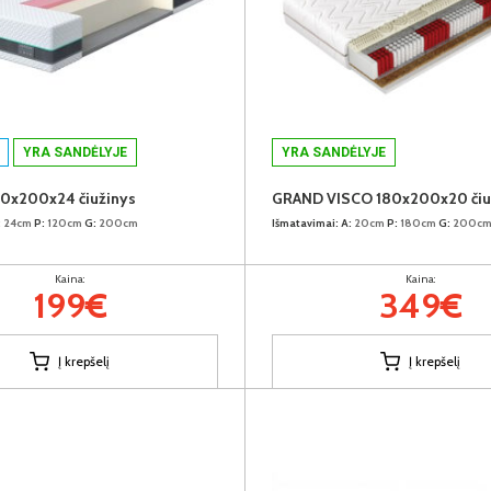
YRA SANDĖLYJE
YRA SANDĖLYJE
0x200x24 čiužinys
:
24cm
P:
120cm
G:
200cm
Išmatavimai:
A:
20cm
P:
180cm
G:
200c
Kaina:
Kaina:
199€
349€
Į krepšelį
Į krepšelį