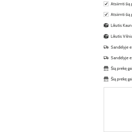
Atsiimti šią 
Atsiimti šią
Likutis Kaun
Likutis Viln
Sandėlyje es
Sandėlyje es
Šią prekę ga
Šią prekę ga