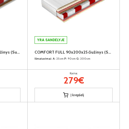
YRA SANDĖLYJE
GRAND VISCO 180x200x20 čiužinys (Susuktas)
COMFORT FULL 90x200x25 čiužinys (Susuktas)
m
Išmatavimai:
A:
25cm
P:
90cm
G:
200cm
Kaina:
279€
Į krepšelį