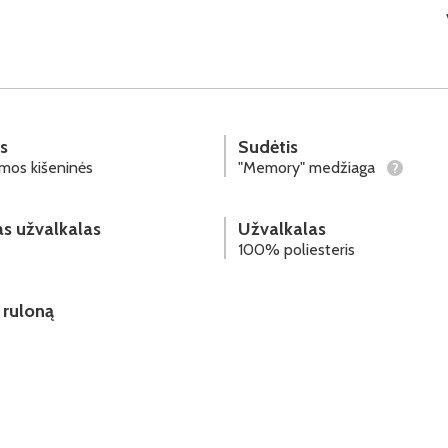
s
Sudėtis
mos kišeninės
"Memory" medžiaga
?
s užvalkalas
Užvalkalas
100% poliesteris
 ruloną