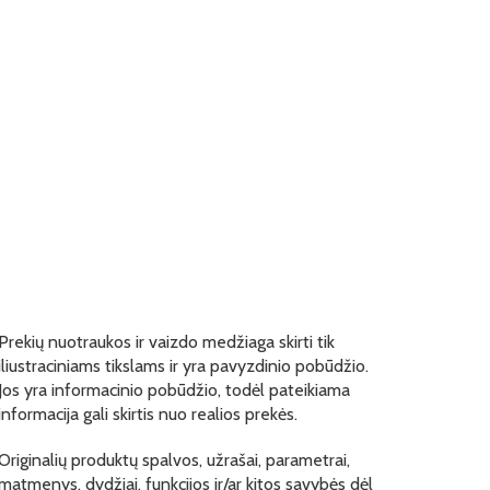
Prekių nuotraukos ir vaizdo medžiaga skirti tik
iliustraciniams tikslams ir yra pavyzdinio pobūdžio.
Jos yra informacinio pobūdžio, todėl pateikiama
informacija gali skirtis nuo realios prekės.
Originalių produktų spalvos, užrašai, parametrai,
matmenys, dydžiai, funkcijos ir/ar kitos savybės dėl