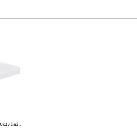
MOONLIGHT MEMORY 160x200x23 čiužinys