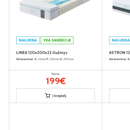
NAUJIENA
YRA SANDĖLYJE
NAUJIENA
LINEA 120x200x22 čiužinys
ASTRON 12
Išmatavimai:
A:
22cm
P:
120cm
G:
200cm
Išmatavimai:
A
Kaina:
199€
Į krepšelį