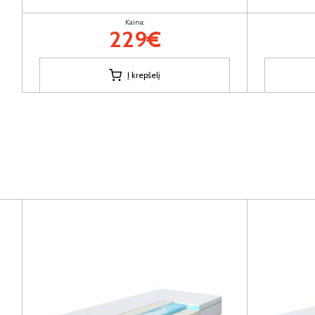
Kaina:
229€
Į krepšelį