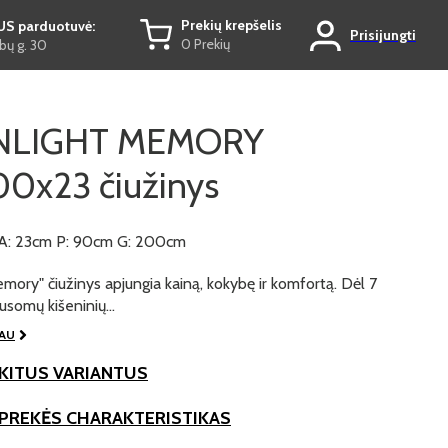
Prekių krepšelis
US parduotuvė:
Prisijungti
0 Prekių
ų g. 30
LIGHT MEMORY
0x23 čiužinys
A: 23cm P: 90cm G: 200cm
ory" čiužinys apjungia kainą, kokybę ir komfortą. Dėl 7
ausomų kišeninių…
IAU
KITUS VARIANTUS
 PREKĖS CHARAKTERISTIKAS