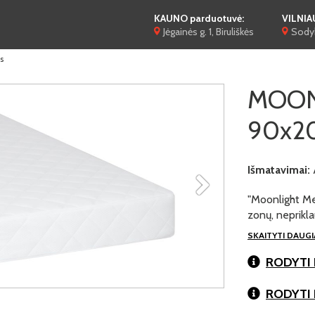
KAUNO parduotuvė:
VILNIA
Jėgainės g. 1, Biruliškės
Sodyb
s
MOON
90x20
Išmatavimai:
"Moonlight Mem
zonų, neprikl
SKAITYTI DAUG
RODYTI 
RODYTI