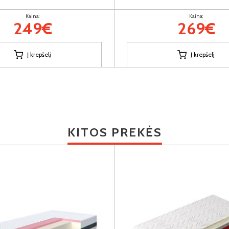
Kaina:
Kaina:
249€
269€
Į krepšelį
Į krepšelį
KITOS PREKĖS