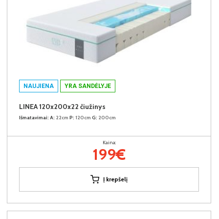
NAUJIENA
YRA SANDĖLYJE
LINEA 120x200x22 čiužinys
Išmatavimai:
A:
22cm
P:
120cm
G:
200cm
Kaina:
199€
Į krepšelį