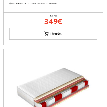
Išmatavimai:
A:
20cm
P:
180cm
G:
200cm
Kaina:
349€
Į krepšelį