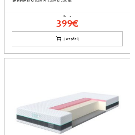
Išmatavimai:
A:
25cm
P:
160cm
G:
200cm
Kaina:
399€
Į krepšelį