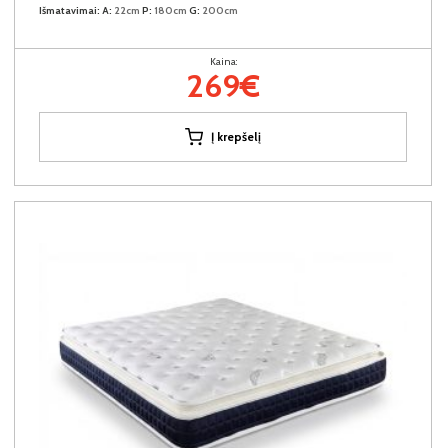
Išmatavimai:
A:
22cm
P:
180cm
G:
200cm
Kaina:
269€
Į krepšelį