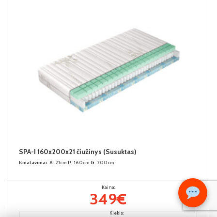
SPA-I 160x200x21 čiužinys (Susuktas)
Išmatavimai:
A:
21cm
P:
160cm
G:
200cm
Kaina:
349€
Kiekis: