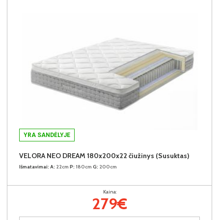
YRA SANDĖLYJE
VELORA NEO DREAM 180x200x22 čiužinys (Susuktas)
Išmatavimai:
A:
22cm
P:
180cm
G:
200cm
Kaina:
279€