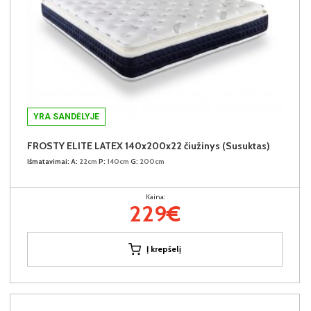
YRA SANDĖLYJE
FROSTY ELITE LATEX 140x200x22 čiužinys (Susuktas)
Išmatavimai:
A:
22cm
P:
140cm
G:
200cm
Kaina:
229€
Į krepšelį