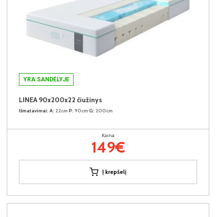
YRA SANDĖLYJE
LINEA 90x200x22 čiužinys
Išmatavimai:
A:
22cm
P:
90cm
G:
200cm
Kaina:
149€
Į krepšelį