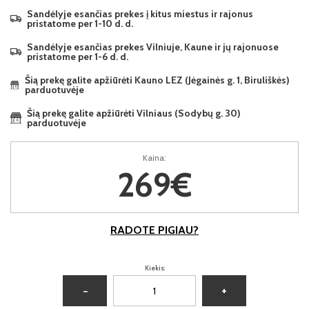
Sandėlyje esančias prekes į kitus miestus ir rajonus
pristatome per 1-10 d. d.
Sandėlyje esančias prekes Vilniuje, Kaune ir jų rajonuose
pristatome per 1-6 d. d.
Šią prekę galite apžiūrėti Kauno LEZ (Jėgainės g. 1, Biruliškės)
parduotuvėje
Šią prekę galite apžiūrėti Vilniaus (Sodybų g. 30)
parduotuvėje
Kaina:
269€
RADOTE PIGIAU?
Kiekis:
−
+