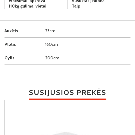
Maksimali apkrova
Susuktas į ruloną
110kg gulimai vietai
Taip
Aukštis
23cm
Plotis
160cm
Gylis
200cm
SUSIJUSIOS PREKĖS