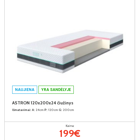
NAUJIENA
YRA SANDĖLYJE
ASTRON 120x200x24 čiužinys
Išmatavimai:
A:
24cm
P:
120cm
G:
200cm
Kaina:
199€