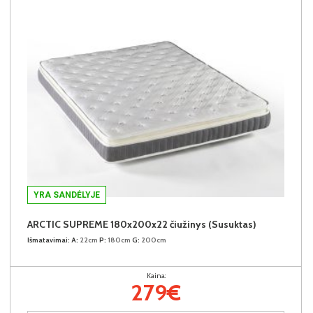
YRA SANDĖLYJE
ARCTIC SUPREME 180x200x22 čiužinys (Susuktas)
Išmatavimai:
A:
22cm
P:
180cm
G:
200cm
Kaina:
279€