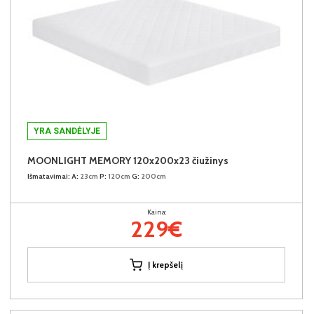
YRA SANDĖLYJE
MOONLIGHT MEMORY 120x200x23 čiužinys
Išmatavimai:
A:
23cm
P:
120cm
G:
200cm
Kaina:
229€
Į krepšelį