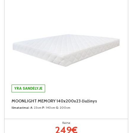
YRA SANDĖLYJE
MOONLIGHT MEMORY 140x200x23 čiužinys
Išmatavimai:
A:
23cm
P:
140cm
G:
200cm
Kaina:
249€