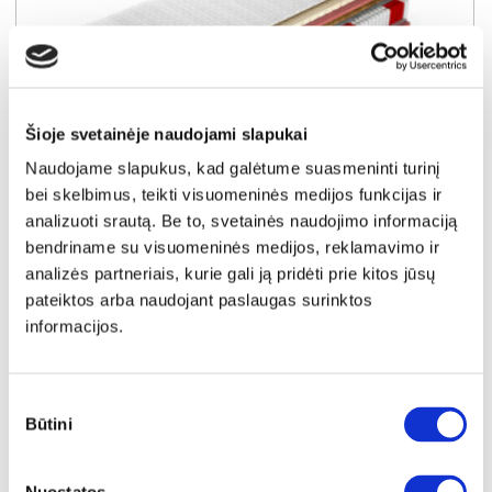
Šioje svetainėje naudojami slapukai
Naudojame slapukus, kad galėtume suasmeninti turinį
YRA SANDĖLYJE
bei skelbimus, teikti visuomeninės medijos funkcijas ir
analizuoti srautą. Be to, svetainės naudojimo informaciją
COMFORT FULL 120x200x25 čiužinys (Susuktas)
bendriname su visuomeninės medijos, reklamavimo ir
Išmatavimai:
A:
25cm
P:
120cm
G:
200cm
analizės partneriais, kurie gali ją pridėti prie kitos jūsų
pateiktos arba naudojant paslaugas surinktos
Kaina:
informacijos.
349€
Į krepšelį
Sutikimo
Būtini
pasirinkimas