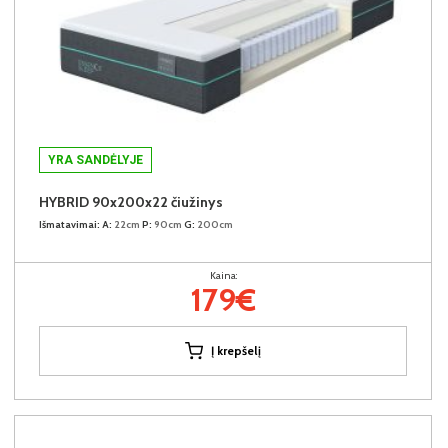
YRA SANDĖLYJE
HYBRID 90x200x22 čiužinys
Išmatavimai:
A:
22cm
P:
90cm
G:
200cm
Kaina:
179€
Į krepšelį