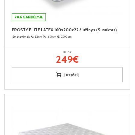
YRA SANDĖLYJE
FROSTY ELITE LATEX 160x200x22 čiužinys (Susuktas)
Išmatavimai:
A:
22cm
P:
160cm
G:
200cm
Kaina:
249€
Į krepšelį