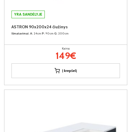
YRA SANDĖLYJE
ASTRON 90x200x24 čiužinys
Išmatavimai:
A:
24cm
P:
90cm
G:
200cm
Kaina:
149€
Į krepšelį