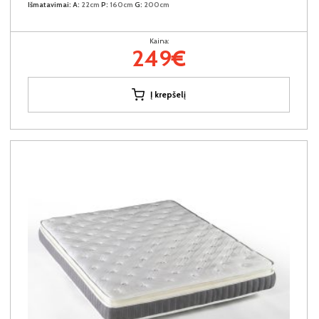
Išmatavimai:
A:
22cm
P:
160cm
G:
200cm
Kaina:
249€
Į krepšelį