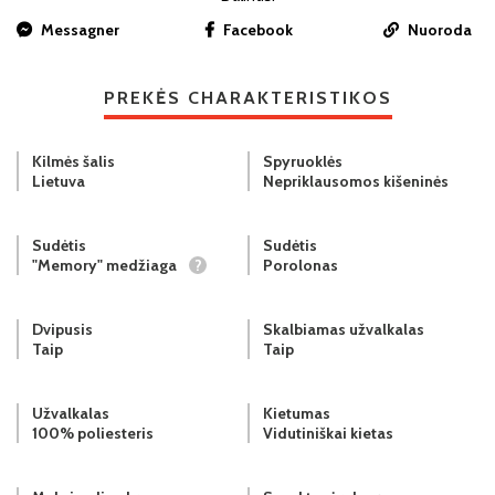
Messagner
Facebook
Nuoroda
PREKĖS CHARAKTERISTIKOS
Kilmės šalis
Spyruoklės
Lietuva
Nepriklausomos kišeninės
Sudėtis
Sudėtis
"Memory" medžiaga
?
Porolonas
Dvipusis
Skalbiamas užvalkalas
Taip
Taip
Užvalkalas
Kietumas
100% poliesteris
Vidutiniškai kietas