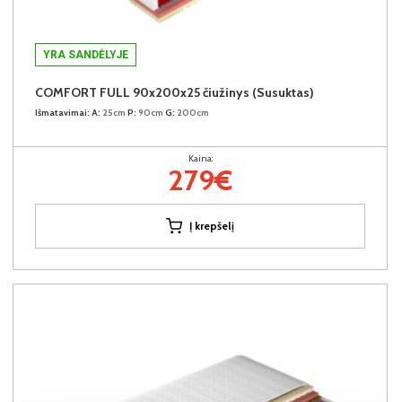
YRA SANDĖLYJE
COMFORT FULL 90x200x25 čiužinys (Susuktas)
Išmatavimai:
A:
25cm
P:
90cm
G:
200cm
Kaina:
279€
Į krepšelį