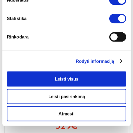
Nuostatos
Statistika
Rinkodara
Rodyti informaciją
Leisti visus
YRA SANDĖLYJE
AIR MEMORY 180x200x25 čiužinys
Leisti pasirinkimą
Išmatavimai:
A:
25cm
P:
180cm
G:
200cm
Atmesti
Kaina:
529€