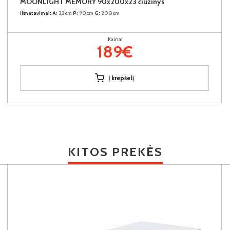
MOONLIGHT MEMORY 90x200x23 čiužinys
Išmatavimai:
A:
23cm
P:
90cm
G:
200cm
Kaina:
189€
Į krepšelį
KITOS PREKĖS