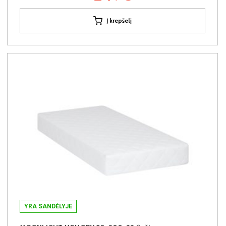
Į krepšelį
YRA SANDĖLYJE