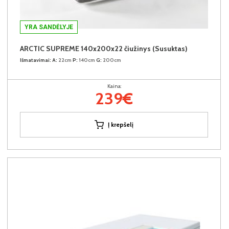
YRA SANDĖLYJE
ARCTIC SUPREME 140x200x22 čiužinys (Susuktas)
Išmatavimai:
A:
22cm
P:
140cm
G:
200cm
Kaina:
239€
Į krepšelį