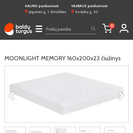
KAUNO parduotuvė:
VILNIAUS parduotuvė:
Jėgainės g. 1, Biruliškės
Sodybų g. 30
0
☰
MOONLIGHT MEMORY 160x200x23 čiužinys