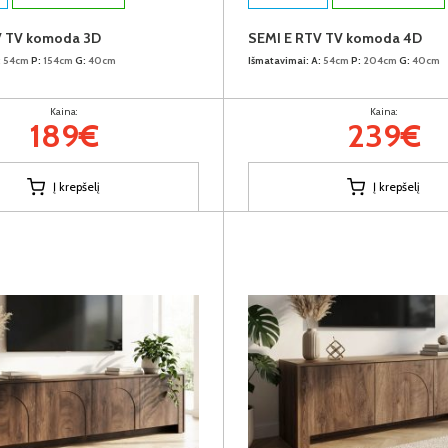
V TV komoda 3D
SEMI E RTV TV komoda 4D
:
54cm
P:
154cm
G:
40cm
Išmatavimai:
A:
54cm
P:
204cm
G:
40cm
Kaina:
Kaina:
189€
239€
Į krepšelį
Į krepšelį