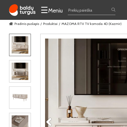
☰
Meniu
Pradinis puslapis
Produktai
MAZOMA RTV TV komoda 4D (Kazmir)