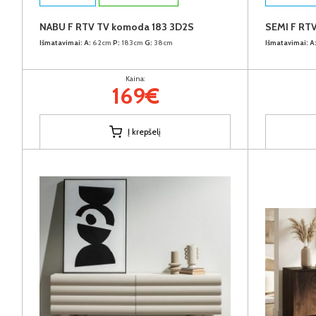
NABU F RTV TV komoda 183 3D2S
SEMI F RT
Išmatavimai:
A:
62cm
P:
183cm
G:
38cm
Išmatavimai:
A
Kaina:
169€
Į krepšelį