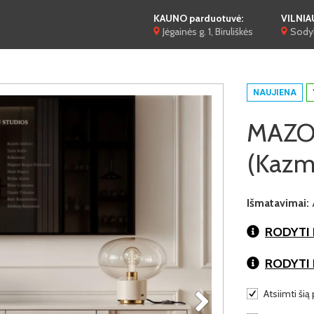
KAUNO parduotuvė:
VILNIA
Jėgainės g. 1, Biruliškės
Sodyb
NAUJIENA
MAZO
(Kazmi
Išmatavimai:
RODYTI 
RODYTI
Atsiimti šią 