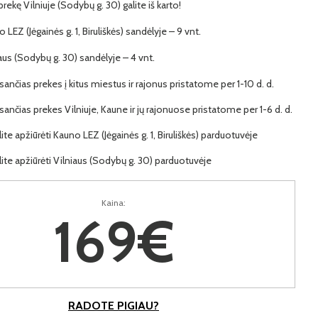
 prekę Vilniuje (Sodybų g. 30) galite iš karto!
o LEZ (Jėgainės g. 1, Biruliškės) sandėlyje – 9 vnt.
iaus (Sodybų g. 30) sandėlyje – 4 vnt.
ančias prekes į kitus miestus ir rajonus pristatome per 1-10 d. d.
ančias prekes Vilniuje, Kaune ir jų rajonuose pristatome per 1-6 d. d.
lite apžiūrėti Kauno LEZ (Jėgainės g. 1, Biruliškės) parduotuvėje
lite apžiūrėti Vilniaus (Sodybų g. 30) parduotuvėje
Kaina:
169€
RADOTE PIGIAU?