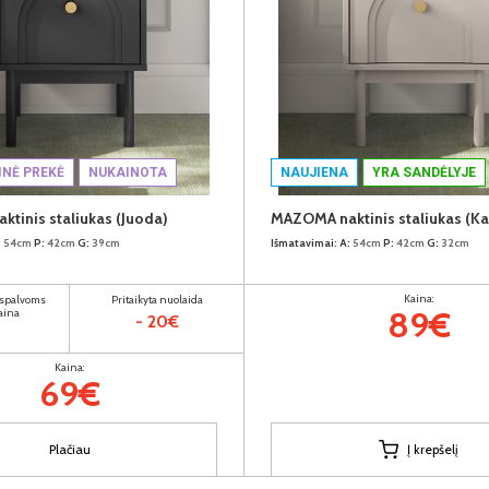
INĖ PREKĖ
NUKAINOTA
NAUJIENA
YRA SANDĖLYJE
tinis staliukas (Juoda)
MAZOMA naktinis staliukas (Ka
:
54cm
P:
42cm
G:
39cm
Išmatavimai:
A:
54cm
P:
42cm
G:
32cm
Kaina:
 spalvoms
Pritaikyta nuolaida
89€
kaina
- 20€
Kaina:
69€
Plačiau
Į krepšelį