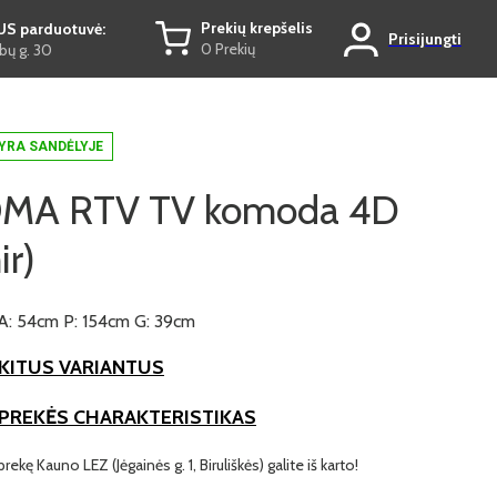
Prekių krepšelis
US parduotuvė:
Prisijungti
0 Prekių
ų g. 30
YRA SANDĖLYJE
MA RTV TV komoda 4D
r)
A: 54cm P: 154cm G: 39cm
KITUS VARIANTUS
 PREKĖS CHARAKTERISTIKAS
prekę Kauno LEZ (Jėgainės g. 1, Biruliškės) galite iš karto!