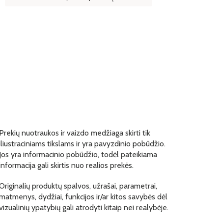
Prekių nuotraukos ir vaizdo medžiaga skirti tik
iliustraciniams tikslams ir yra pavyzdinio pobūdžio.
Jos yra informacinio pobūdžio, todėl pateikiama
informacija gali skirtis nuo realios prekės.
Originalių produktų spalvos, užrašai, parametrai,
matmenys, dydžiai, funkcijos ir/ar kitos savybės dėl
vizualinių ypatybių gali atrodyti kitaip nei realybėje.