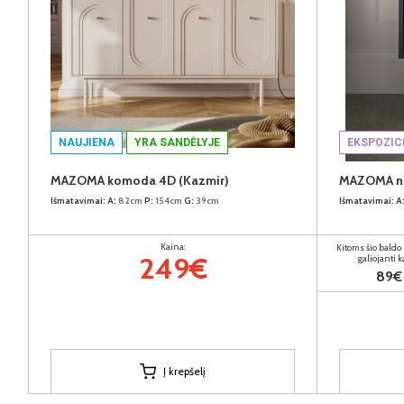
NAUJIENA
YRA SANDĖLYJE
EKSPOZIC
MAZOMA komoda 4D (Kazmir)
MAZOMA nak
Išmatavimai:
A:
82cm
P:
154cm
G:
39cm
Išmatavimai:
A
Kaina:
Kitoms šio baldo
249€
galiojanti 
89€
Į krepšelį