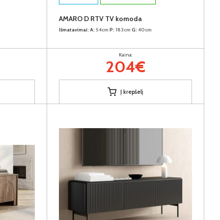
AMARO D RTV TV komoda
Išmatavimai:
A:
54cm
P:
183cm
G:
40cm
Kaina:
204€
Į krepšelį