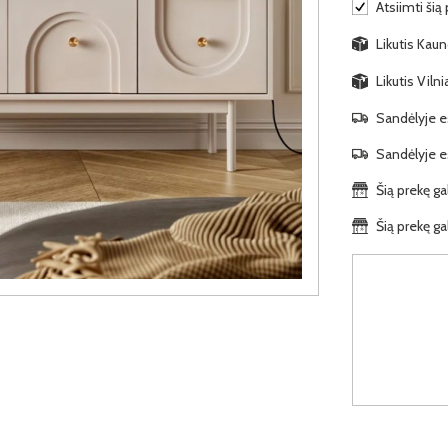
Atsiimti šią
Likutis Kaun
Likutis Viln
Sandėlyje es
Sandėlyje es
Šią prekę ga
Šią prekę ga