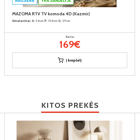
NAUJIENA
YRA SANDĖLYJE
MAZOMA RTV TV komoda 4D (Kazmir)
Išmatavimai:
A:
54cm
P:
154cm
G:
39cm
Kaina:
169€
Į krepšelį
KITOS PREKĖS