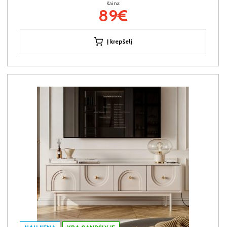
Kaina:
89€
Į krepšelį