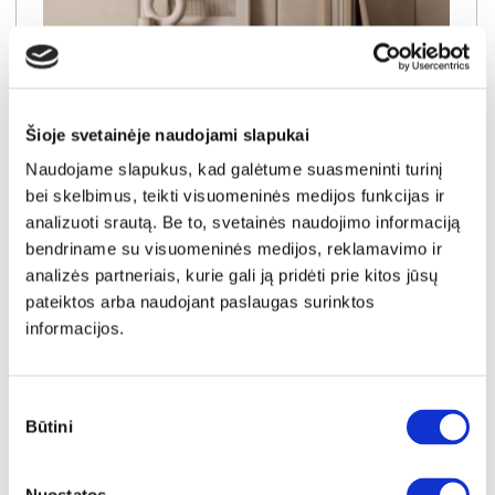
Šioje svetainėje naudojami slapukai
Naudojame slapukus, kad galėtume suasmeninti turinį
bei skelbimus, teikti visuomeninės medijos funkcijas ir
analizuoti srautą. Be to, svetainės naudojimo informaciją
NAUJIENA
YRA SANDĖLYJE
bendriname su visuomeninės medijos, reklamavimo ir
analizės partneriais, kurie gali ją pridėti prie kitos jūsų
SEMI C komoda-indauja 3D3S
pateiktos arba naudojant paslaugas surinktos
Išmatavimai:
A:
84cm
P:
154cm
G:
40cm
informacijos.
Kaina:
319€
Sutikimo
Būtini
pasirinkimas
Į krepšelį