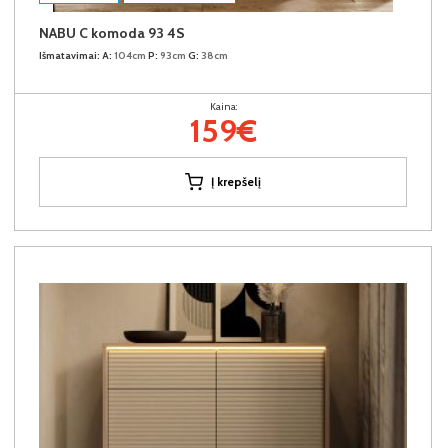
NABU C komoda 93 4S
Išmatavimai:
A:
104cm
P:
93cm
G:
38cm
Kaina:
159€
Į krepšelį