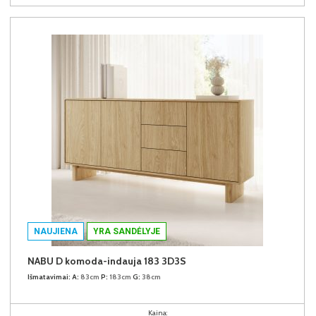
NAUJIENA
YRA SANDĖLYJE
NABU D komoda-indauja 183 3D3S
Išmatavimai:
A:
83cm
P:
183cm
G:
38cm
Kaina: