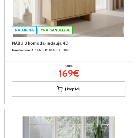
NAUJIENA
YRA SANDĖLYJE
NABU B komoda-indauja 4D
Išmatavimai:
A:
124cm
P:
104cm
G:
38cm
Kaina:
169€
Į krepšelį