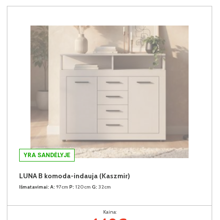
YRA SANDĖLYJE
LUNA B komoda-indauja (Kaszmir)
Išmatavimai:
A:
97cm
P:
120cm
G:
32cm
Kaina: