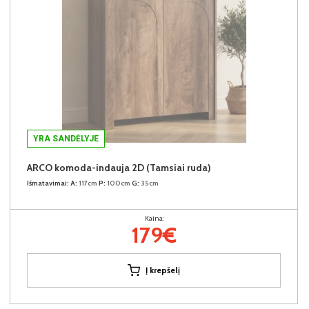
YRA SANDĖLYJE
ARCO komoda-indauja 2D (Tamsiai ruda)
Išmatavimai:
A:
117cm
P:
100cm
G:
35cm
Kaina:
179€
Į krepšelį