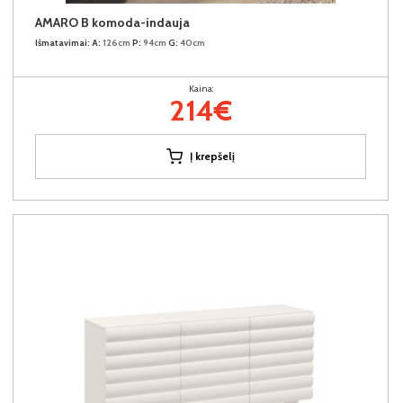
AMARO B komoda-indauja
Išmatavimai:
A:
126cm
P:
94cm
G:
40cm
Kaina:
214€
Į krepšelį