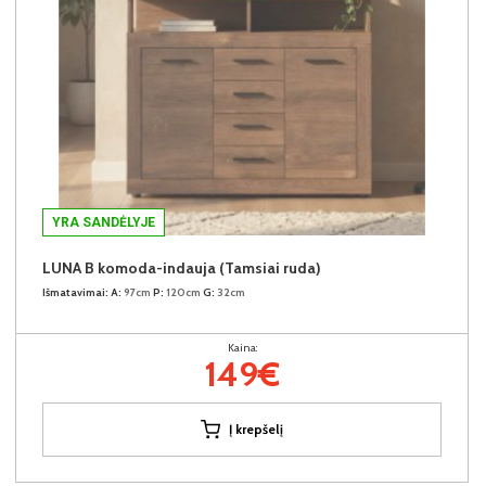
YRA SANDĖLYJE
LUNA B komoda-indauja (Tamsiai ruda)
Išmatavimai:
A:
97cm
P:
120cm
G:
32cm
Kaina:
149€
Į krepšelį