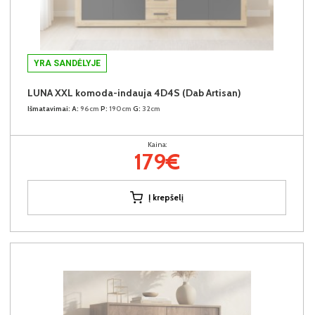
YRA SANDĖLYJE
LUNA XXL komoda-indauja 4D4S (Dab Artisan)
Išmatavimai:
A:
96cm
P:
190cm
G:
32cm
Kaina:
179€
Į krepšelį