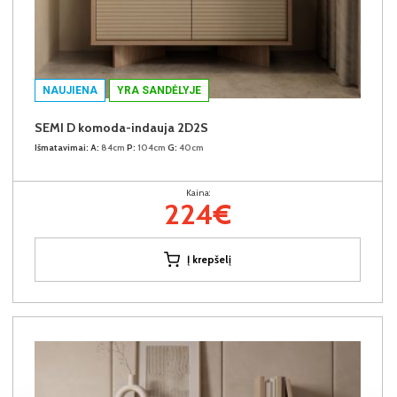
NAUJIENA
YRA SANDĖLYJE
SEMI D komoda-indauja 2D2S
Išmatavimai:
A:
84cm
P:
104cm
G:
40cm
Kaina:
224€
Į krepšelį