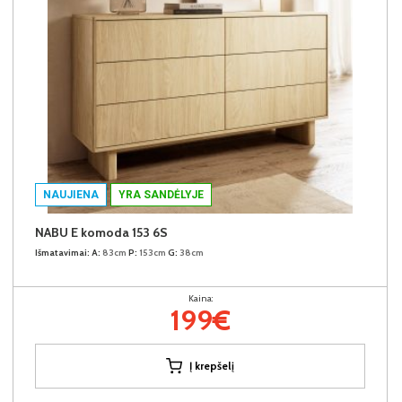
NAUJIENA
YRA SANDĖLYJE
NABU E komoda 153 6S
Išmatavimai:
A:
83cm
P:
153cm
G:
38cm
Kaina:
199€
Į krepšelį