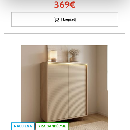
369€
Į krepšelį
NAUJIENA
YRA SANDĖLYJE