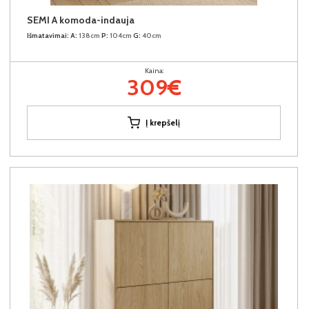
SEMI A komoda-indauja
Išmatavimai:
A:
138cm
P:
104cm
G:
40cm
Kaina:
309€
Į krepšelį