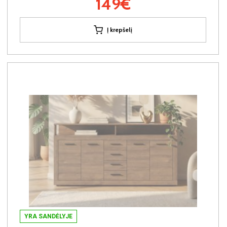
149€
Į krepšelį
YRA SANDĖLYJE