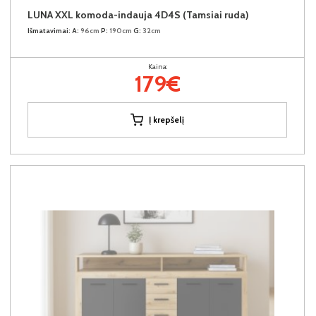
LUNA XXL komoda-indauja 4D4S (Tamsiai ruda)
Išmatavimai:
A:
96cm
P:
190cm
G:
32cm
Kaina:
179€
Į krepšelį