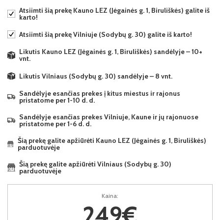
Atsiimti šią prekę Kauno LEZ (Jėgainės g. 1, Biruliškės) galite iš
karto!
Atsiimti šią prekę Vilniuje (Sodybų g. 30) galite iš karto!
Likutis Kauno LEZ (Jėgainės g. 1, Biruliškės) sandėlyje – 10+
vnt.
Likutis Vilniaus (Sodybų g. 30) sandėlyje – 8 vnt.
Sandėlyje esančias prekes į kitus miestus ir rajonus
pristatome per 1-10 d. d.
Sandėlyje esančias prekes Vilniuje, Kaune ir jų rajonuose
pristatome per 1-6 d. d.
Šią prekę galite apžiūrėti Kauno LEZ (Jėgainės g. 1, Biruliškės)
parduotuvėje
Šią prekę galite apžiūrėti Vilniaus (Sodybų g. 30)
parduotuvėje
Kaina:
249€