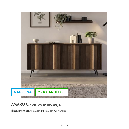
NAUJIENA
YRA SANDĖLYJE
AMARO C komoda-indauja
Išmatavimai:
A:
82cm
P:
183cm
G:
40cm
Kaina: