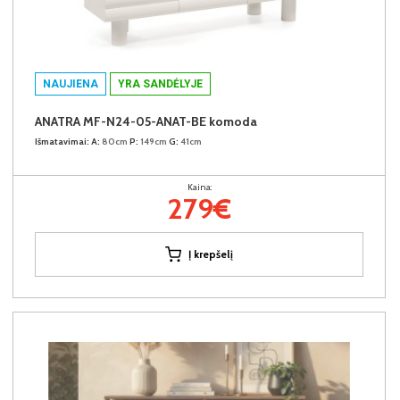
NAUJIENA
YRA SANDĖLYJE
ANATRA MF-N24-05-ANAT-BE komoda
Išmatavimai:
A:
80cm
P:
149cm
G:
41cm
Kaina:
279€
Į krepšelį