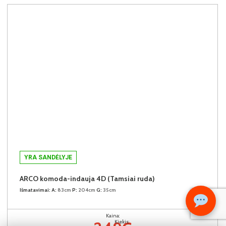
YRA SANDĖLYJE
ARCO komoda-indauja 4D (Tamsiai ruda)
Išmatavimai:
A:
83cm
P:
204cm
G:
35cm
Kaina:
Kiekis: