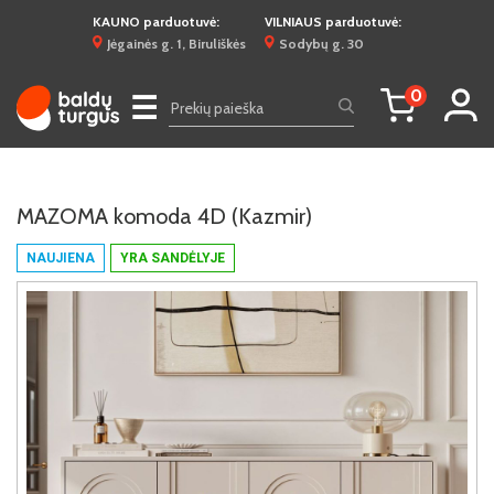
KAUNO parduotuvė:
VILNIAUS parduotuvė:
Jėgainės g. 1, Biruliškės
Sodybų g. 30
0
☰
MAZOMA komoda 4D (Kazmir)
NAUJIENA
YRA SANDĖLYJE