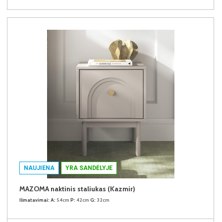
NAUJIENA
YRA SANDĖLYJE
MAZOMA naktinis staliukas (Kazmir)
Išmatavimai:
A:
54cm
P:
42cm
G:
32cm