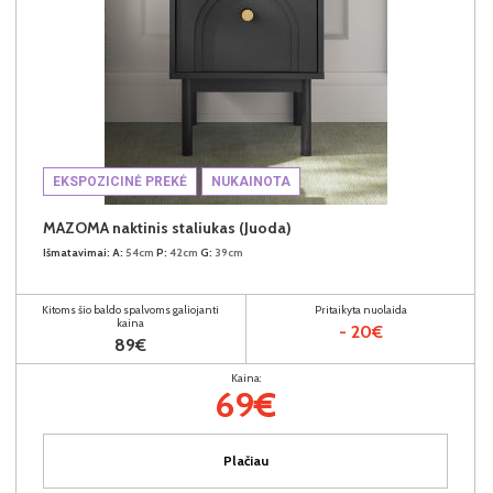
EKSPOZICINĖ PREKĖ
NUKAINOTA
MAZOMA naktinis staliukas (Juoda)
Išmatavimai:
A:
54cm
P:
42cm
G:
39cm
Kitoms šio baldo spalvoms galiojanti
Pritaikyta nuolaida
kaina
- 20€
89€
Kaina:
69€
Plačiau