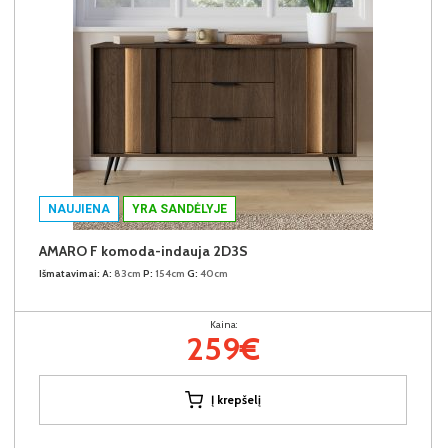
NAUJIENA
YRA SANDĖLYJE
AMARO F komoda-indauja 2D3S
Išmatavimai:
A:
83cm
P:
154cm
G:
40cm
Kaina:
259€
Į krepšelį