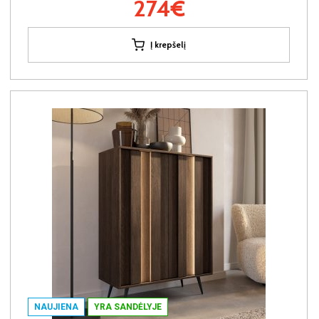
274€
Į krepšelį
NAUJIENA
YRA SANDĖLYJE