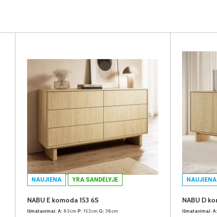
NAUJIENA
YRA SANDĖLYJE
NAUJIENA
NABU E komoda 153 6S
NABU D ko
Išmatavimai:
A:
83cm
P:
153cm
G:
38cm
Išmatavimai:
A