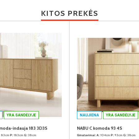
KITOS PREKĖS
YRA SANDĖLYJE
NAUJIENA
YRA SANDĖLYJE
moda-indauja 183 3D3S
NABU C komoda 93 4S
:
83cm
P:
183cm
G:
38cm
Išmatavimai:
A:
104cm
P:
93cm
G:
38cm