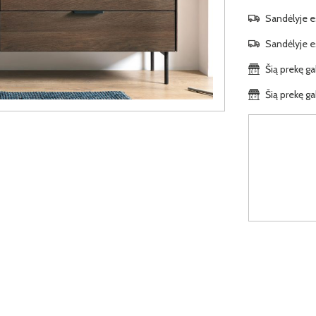
Sandėlyje es
Sandėlyje es
Šią prekę ga
Šią prekę ga