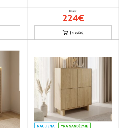
Kaina:
224€
Į krepšelį
NAUJIENA
YRA SANDĖLYJE