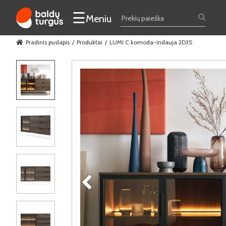
☰
Meniu
Pradinis puslapis
Produktai
LUMI C komoda-indauja 2D3S