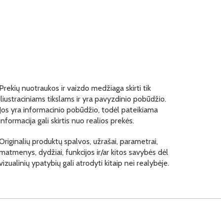
Prekių nuotraukos ir vaizdo medžiaga skirti tik
iliustraciniams tikslams ir yra pavyzdinio pobūdžio.
Jos yra informacinio pobūdžio, todėl pateikiama
informacija gali skirtis nuo realios prekės.
Originalių produktų spalvos, užrašai, parametrai,
matmenys, dydžiai, funkcijos ir/ar kitos savybės dėl
vizualinių ypatybių gali atrodyti kitaip nei realybėje.