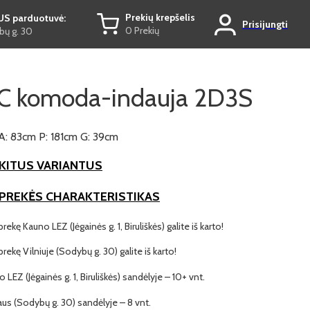
Prekių krepšelis
US parduotuvė:
Prisijungti
0 Prekių
ų g. 30
C komoda-indauja 2D3S
A: 83cm P: 181cm G: 39cm
KITUS VARIANTUS
 PREKĖS CHARAKTERISTIKAS
prekę Kauno LEZ (Jėgainės g. 1, Biruliškės) galite iš karto!
 prekę Vilniuje (Sodybų g. 30) galite iš karto!
o LEZ (Jėgainės g. 1, Biruliškės) sandėlyje – 10+ vnt.
iaus (Sodybų g. 30) sandėlyje – 8 vnt.