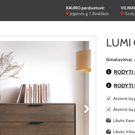
KAUNO parduotuvė:
VILNIA
Jėgainės g. 1, Biruliškės
Sodyb
LUMI 
Išmatavimai:
RODYTI 
RODYTI
Atsiimti šią 
Atsiimti šią
Likutis Kaun
Likutis Viln