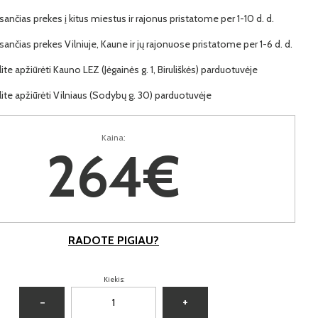
ančias prekes į kitus miestus ir rajonus pristatome per 1-10 d. d.
ančias prekes Vilniuje, Kaune ir jų rajonuose pristatome per 1-6 d. d.
lite apžiūrėti Kauno LEZ (Jėgainės g. 1, Biruliškės) parduotuvėje
lite apžiūrėti Vilniaus (Sodybų g. 30) parduotuvėje
Kaina:
264€
RADOTE PIGIAU?
Kiekis:
−
+