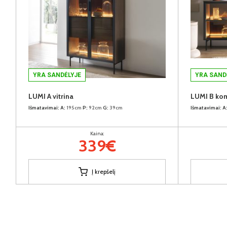
YRA SANDĖLYJE
YRA SAND
LUMI A vitrina
LUMI B ko
Išmatavimai:
A:
195cm
P:
92cm
G:
39cm
Išmatavimai:
A
Kaina:
339€
Į krepšelį