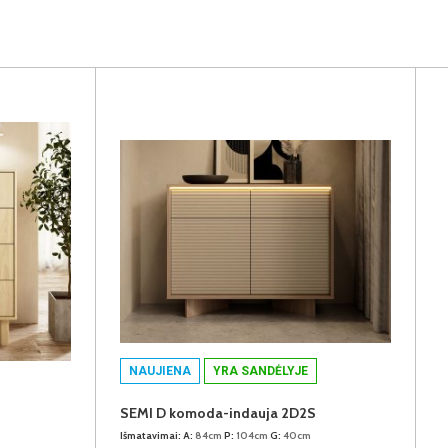
NAUJIENA
YRA SANDĖLYJE
SEMI D komoda-indauja 2D2S
Išmatavimai:
A:
84cm
P:
104cm
G:
40cm