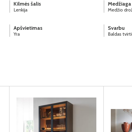
Kilmės šalis
Medžiaga
Lenkija
Medžio drož
Apšvietimas
Svarbu
Yra
Baldas tvir