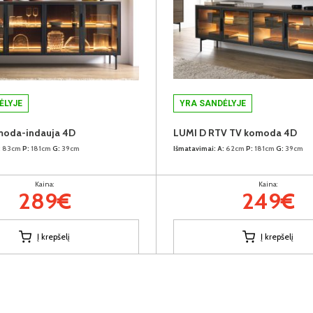
ĖLYJE
YRA SANDĖLYJE
moda-indauja 4D
LUMI D RTV TV komoda 4D
:
83cm
P:
181cm
G:
39cm
Išmatavimai:
A:
62cm
P:
181cm
G:
39cm
Kaina:
Kaina:
289€
249€
Į krepšelį
Į krepšelį