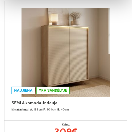
NAUJIENA
YRA SANDĖLYJE
SEMI A komoda-indauja
Išmatavimai:
A:
138cm
P:
104cm
G:
40cm
Kaina:
309€