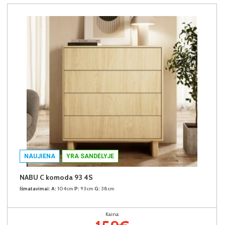
NAUJIENA
YRA SANDĖLYJE
NABU C komoda 93 4S
Išmatavimai:
A:
104cm
P:
93cm
G:
38cm
Kaina: