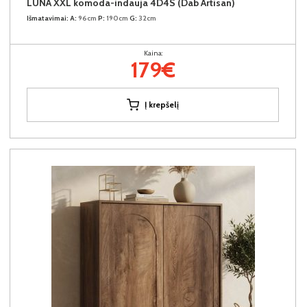
LUNA XXL komoda-indauja 4D4S (Dab Artisan)
Išmatavimai:
A:
96cm
P:
190cm
G:
32cm
Kaina:
179€
Į krepšelį