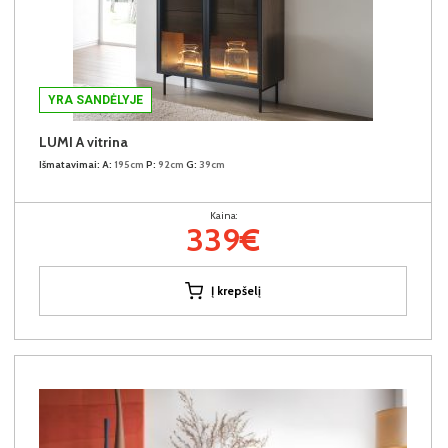
YRA SANDĖLYJE
LUMI A vitrina
Išmatavimai:
A:
195cm
P:
92cm
G:
39cm
Kaina:
339€
Į krepšelį