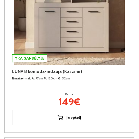
YRA SANDĖLYJE
LUNA B komoda-indauja (Kaszmir)
Išmatavimai:
A:
97cm
P:
120cm
G:
32cm
Kaina:
149€
Į krepšelį