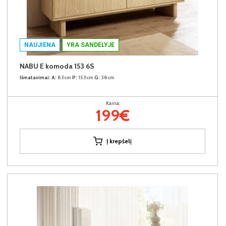
NAUJIENA
YRA SANDĖLYJE
NABU E komoda 153 6S
Išmatavimai:
A:
83cm
P:
153cm
G:
38cm
Kaina:
199€
Į krepšelį