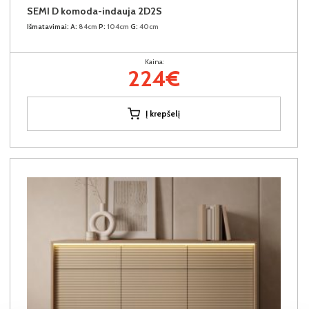
SEMI D komoda-indauja 2D2S
Išmatavimai:
A:
84cm
P:
104cm
G:
40cm
Kaina:
224€
Į krepšelį