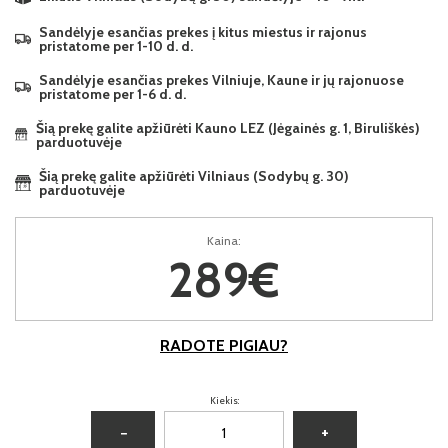
Sandėlyje esančias prekes į kitus miestus ir rajonus
pristatome per 1-10 d. d.
Sandėlyje esančias prekes Vilniuje, Kaune ir jų rajonuose
pristatome per 1-6 d. d.
Šią prekę galite apžiūrėti Kauno LEZ (Jėgainės g. 1, Biruliškės)
parduotuvėje
Šią prekę galite apžiūrėti Vilniaus (Sodybų g. 30)
parduotuvėje
Kaina:
289€
RADOTE PIGIAU?
Kiekis:
−
+