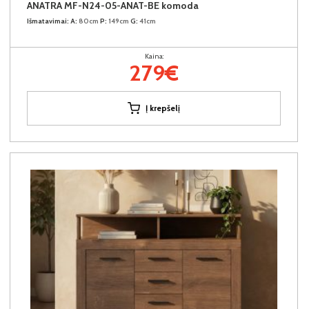
ANATRA MF-N24-05-ANAT-BE komoda
Išmatavimai:
A:
80cm
P:
149cm
G:
41cm
Kaina:
279€
Į krepšelį