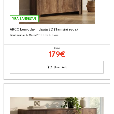
YRA SANDĖLYJE
ARCO komoda-indauja 2D (Tamsiai ruda)
Išmatavimai:
A:
117cm
P:
100cm
G:
35cm
Kaina:
179€
Į krepšelį