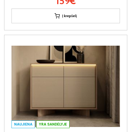
159€
Į krepšelį
NAUJIENA
YRA SANDĖLYJE