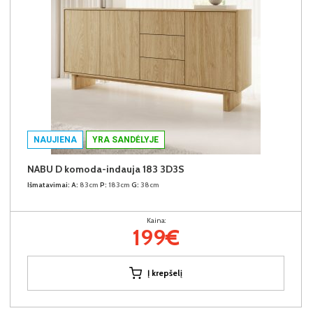
NAUJIENA
YRA SANDĖLYJE
NABU D komoda-indauja 183 3D3S
Išmatavimai:
A:
83cm
P:
183cm
G:
38cm
Kaina:
199€
Į krepšelį