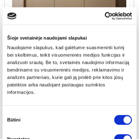
NAUJIENA
YRA SANDĖLYJE
Šioje svetainėje naudojami slapukai
SEMI C komoda-indauja 3D3S
Išmatavimai:
A:
84cm
P:
154cm
G:
40cm
Naudojame slapukus, kad galėtume suasmeninti turinį
bei skelbimus, teikti visuomeninės medijos funkcijas ir
analizuoti srautą. Be to, svetainės naudojimo informaciją
Kaina:
319€
bendriname su visuomeninės medijos, reklamavimo ir
analizės partneriais, kurie gali ją pridėti prie kitos jūsų
pateiktos arba naudojant paslaugas surinktos
Į krepšelį
informacijos.
Sutikimo
Būtini
pasirinkimas