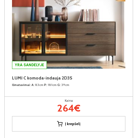
YRA SANDĖLYJE
LUMI C komoda-indauja 2D3S
Išmatavimai:
A:
83cm
P:
181cm
G:
39cm
Kaina:
264€
Į krepšelį