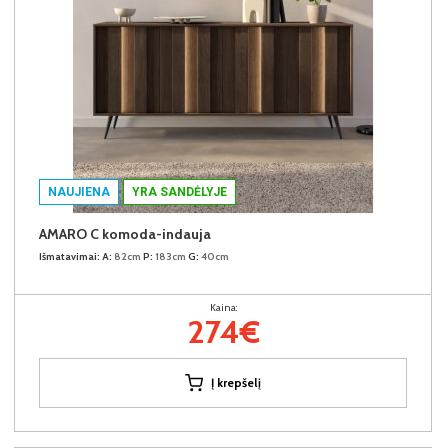
NAUJIENA
YRA SANDĖLYJE
AMARO C komoda-indauja
Išmatavimai:
A:
82cm
P:
183cm
G:
40cm
Kaina:
274€
Į krepšelį