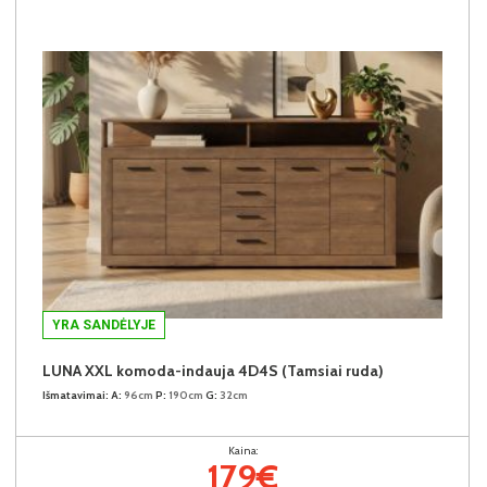
YRA SANDĖLYJE
LUNA XXL komoda-indauja 4D4S (Tamsiai ruda)
Išmatavimai:
A:
96cm
P:
190cm
G:
32cm
Kaina:
179€