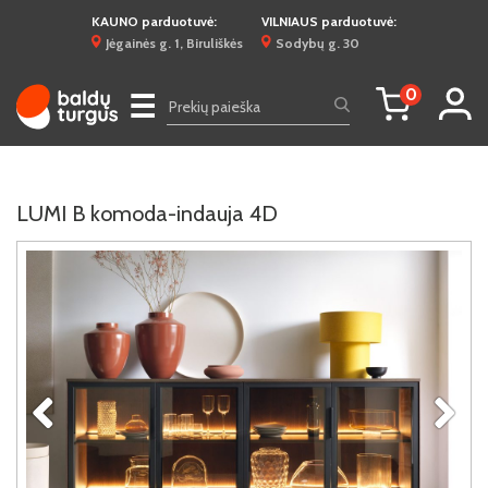
KAUNO parduotuvė:
VILNIAUS parduotuvė:
Jėgainės g. 1, Biruliškės
Sodybų g. 30
0
☰
LUMI B komoda-indauja 4D