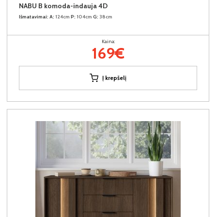
NABU B komoda-indauja 4D
Išmatavimai:
A:
124cm
P:
104cm
G:
38cm
Kaina:
169€
Į krepšelį