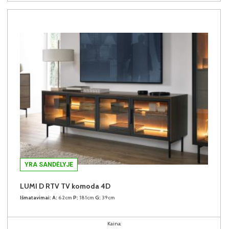
YRA SANDĖLYJE
LUMI D RTV TV komoda 4D
Išmatavimai:
A:
62cm
P:
181cm
G:
39cm
Kaina: