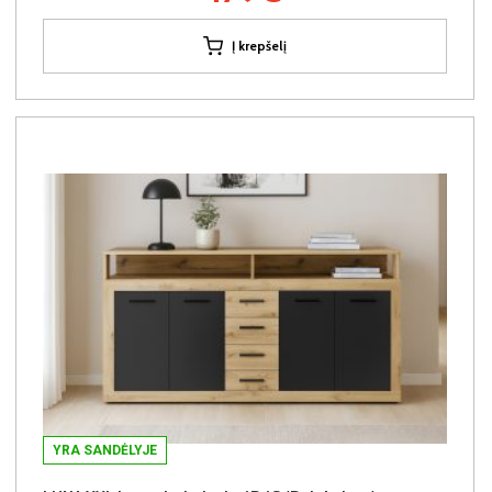
Į krepšelį
YRA SANDĖLYJE