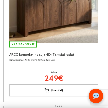
YRA SANDĖLYJE
ARCO komoda-indauja 4D (Tamsiai ruda)
Išmatavimai:
A:
83cm
P:
204cm
G:
35cm
Kaina:
249€
Į krepšelį
Kiekis: