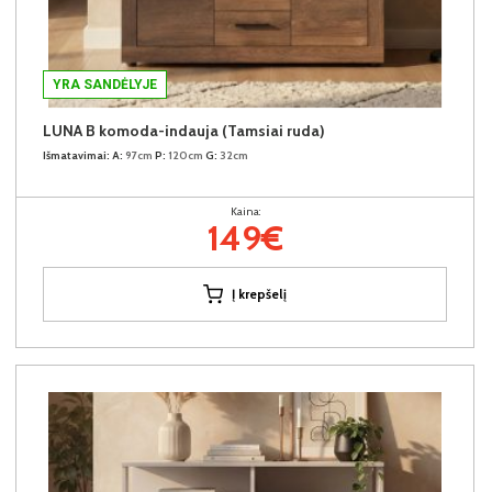
YRA SANDĖLYJE
LUNA B komoda-indauja (Tamsiai ruda)
Išmatavimai:
A:
97cm
P:
120cm
G:
32cm
Kaina:
149€
Į krepšelį