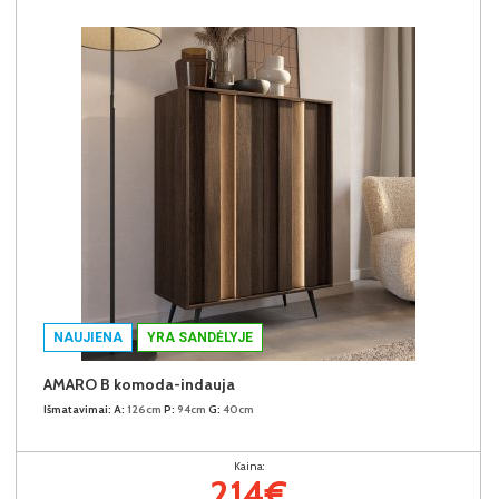
NAUJIENA
YRA SANDĖLYJE
AMARO B komoda-indauja
Išmatavimai:
A:
126cm
P:
94cm
G:
40cm
Kaina:
214€