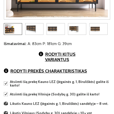
Išmatavimai:
A: 83cm P: 181cm G: 39cm
RODYTI KITUS
VARIANTUS
RODYTI PREKĖS CHARAKTERISTIKAS
Atsiimti šią prekę Kauno LEZ (Jėgainės g. 1, Biruliškės) galite iš
karto!
Atsiimti šią prekę Vilniuje (Sodybų g. 30) galite iš karto!
Likutis Kauno LEZ (Jėgainės g. 1, Biruliškės) sandėlyje – 8 vnt.
Likutis Vilniaus (Sodybų g. 30) sandėlyje – 10+ vnt.