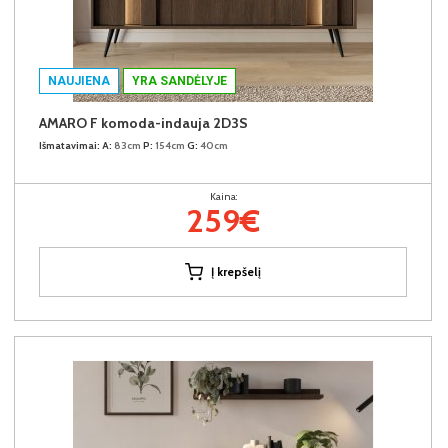
NAUJIENA
YRA SANDĖLYJE
AMARO F komoda-indauja 2D3S
Išmatavimai:
A:
83cm
P:
154cm
G:
40cm
Kaina:
259€
Į krepšelį