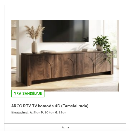
YRA SANDĖLYJE
ARCO RTV TV komoda 4D (Tamsiai ruda)
Išmatavimai:
A:
51cm
P:
204cm
G:
35cm
Kaina: