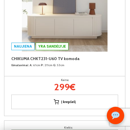
NAUJIENA
YRA SANDĖLYJE
CHIKUMA CHKT231-U60 TV komoda
Išmatavimai:
A:
61cm
P:
211cm
G:
53cm
Kaina:
299€
Į krepšelį
Kiekis: