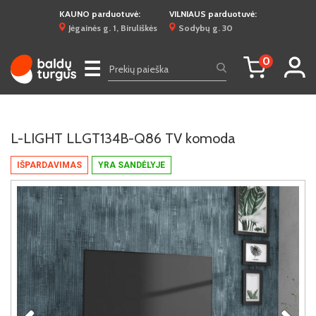
KAUNO parduotuvė:
VILNIAUS parduotuvė:
Jėgainės g. 1, Biruliškės
Sodybų g. 30
0
☰
L-LIGHT LLGT134B-Q86 TV komoda
IŠPARDAVIMAS
YRA SANDĖLYJE