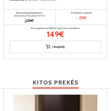
Kaina taikyta laikotarpiu
Pritaikyta nuolaida
2026-06-25 iki 2026-07-24
- 30€
179€
Kaina galioja sandėlyje esančioms prekėms
149€
Į krepšelį
KITOS PREKĖS