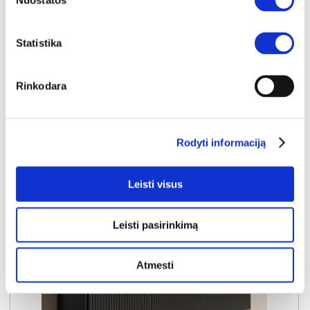
Nuostatos
ARCO RTV TV komoda 3D (Tamsiai ruda)
Išmatavimai:
A:
51cm
P:
154cm
G:
35cm
Statistika
Kaina:
149€
Rinkodara
Į krepšelį
Rodyti informaciją
Leisti visus
Leisti pasirinkimą
Atmesti