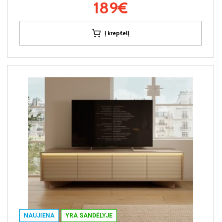
189€
Į krepšelį
NAUJIENA
YRA SANDĖLYJE