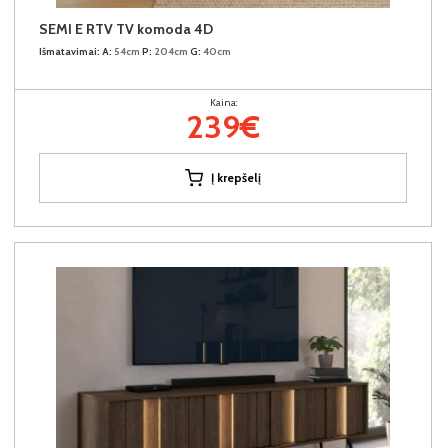
SEMI E RTV TV komoda 4D
Išmatavimai:
A:
54cm
P:
204cm
G:
40cm
Kaina:
239€
Į krepšelį