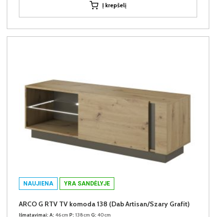
Į krepšelį
NAUJIENA
YRA SANDĖLYJE
ARCO G RTV TV komoda 138 (Dab Artisan/Szary Grafit)
Išmatavimai:
A:
46cm
P:
138cm
G:
40cm