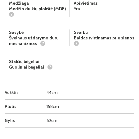
Medžiaga
Apšvietimas
Medžio dulkių plokštė (MDF)
Yra
?
Savybė
Svarbu
Švelnaus uždarymo durų
Baldas tvirtinamas prie sienos
mechanizmas
?
?
Stalčių bėgeliai
Guoliniai bėgeliai
?
Aukštis
44cm
Plotis
158cm
Gylis
52cm