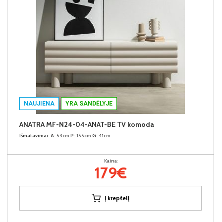
NAUJIENA
YRA SANDĖLYJE
ANATRA MF-N24-04-ANAT-BE TV komoda
Išmatavimai:
A:
53cm
P:
155cm
G:
41cm
Kaina:
179€
Į krepšelį