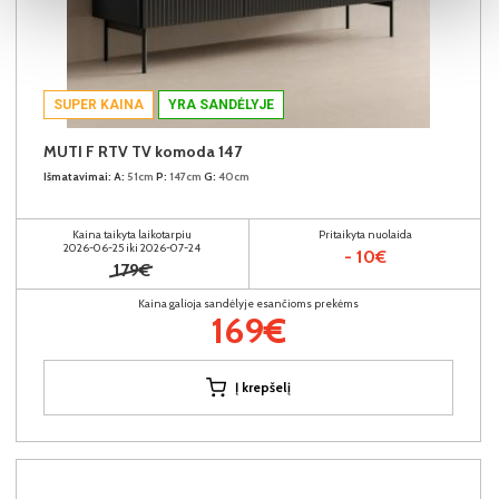
SUPER KAINA
YRA SANDĖLYJE
MUTI F RTV TV komoda 147
Išmatavimai:
A:
51cm
P:
147cm
G:
40cm
Kaina taikyta laikotarpiu
Pritaikyta nuolaida
2026-06-25 iki 2026-07-24
- 10€
179€
Kaina galioja sandėlyje esančioms prekėms
169€
Į krepšelį