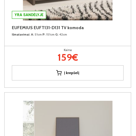
YRA SANDĖLYJE
EUFEMIUS EUFT131-D131 TV komoda
Išmatavimai:
A:
51cm
P:
151cm
G:
42cm
Kaina:
159€
Į krepšelį