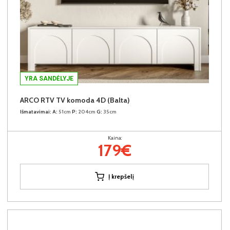
YRA SANDĖLYJE
ARCO RTV TV komoda 4D (Balta)
Išmatavimai:
A:
51cm
P:
204cm
G:
35cm
Kaina:
179€
Į krepšelį