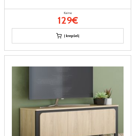
Kaina:
129€
Į krepšelį