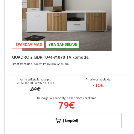
IŠPARDAVIMAS
YRA SANDĖLYJE
QUADRO 2 QDRT041-M878 TV komoda
Išmatavimai:
A:
50cm
P:
183cm
G:
40cm
Kaina taikyta laikotarpiu
Pritaikyta nuolaida
2026-07-01 iki 2026-07-30
- 10€
89€
Kaina galioja sandėlyje esančioms prekėms
79€
Į krepšelį