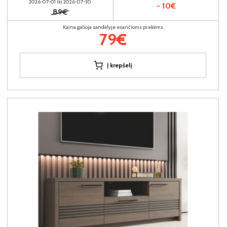
2026-07-01 iki 2026-07-30
- 10€
89€
Kaina galioja sandėlyje esančioms prekėms
79€
Į krepšelį