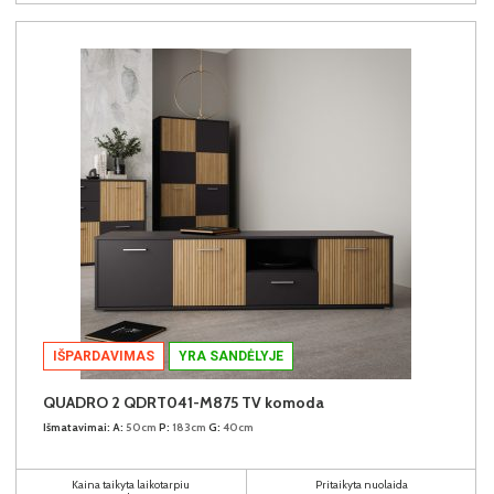
IŠPARDAVIMAS
YRA SANDĖLYJE
QUADRO 2 QDRT041-M875 TV komoda
Išmatavimai:
A:
50cm
P:
183cm
G:
40cm
Kaina taikyta laikotarpiu
Pritaikyta nuolaida