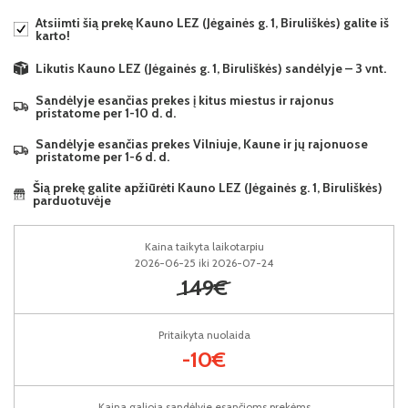
Atsiimti šią prekę Kauno LEZ (Jėgainės g. 1, Biruliškės) galite iš
karto!
Likutis Kauno LEZ (Jėgainės g. 1, Biruliškės) sandėlyje – 3 vnt.
Sandėlyje esančias prekes į kitus miestus ir rajonus
pristatome per 1-10 d. d.
Sandėlyje esančias prekes Vilniuje, Kaune ir jų rajonuose
pristatome per 1-6 d. d.
Šią prekę galite apžiūrėti Kauno LEZ (Jėgainės g. 1, Biruliškės)
parduotuvėje
Kaina taikyta laikotarpiu
2026-06-25 iki 2026-07-24
149€
Pritaikyta nuolaida
-10€
Kaina galioja sandėlyje esančioms prekėms