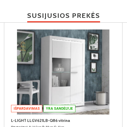
SUSIJUSIOS PREKĖS
IŠPARDAVIMAS
YRA SANDĖLYJE
L-LIGHT LLGV621LB-Q86 vitrina
Išmatavimai:
A:
160cm
P:
98cm
G:
41cm