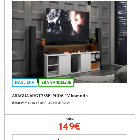
NAUJIENA
YRA SANDĖLYJE
ARAGUA ARGT255B-M106 TV komoda
Išmatavimai:
A:
67cm
P:
217cm
G:
40cm
Kaina:
149€