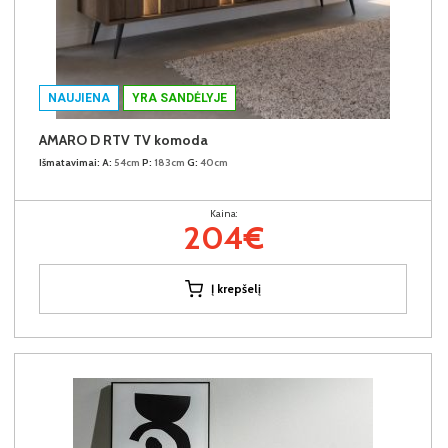
NAUJIENA
YRA SANDĖLYJE
AMARO D RTV TV komoda
Išmatavimai:
A:
54cm
P:
183cm
G:
40cm
Kaina:
204€
Į krepšelį