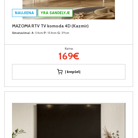
NAUJIENA
YRA SANDĖLYJE
MAZOMA RTV TV komoda 4D (Kazmir)
Išmatavimai:
A:
54cm
P:
154cm
G:
39cm
Kaina:
169€
Į krepšelį