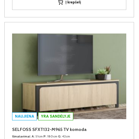
Į krepšelį
NAUJIENA
YRA SANDĖLYJE
SELFOSS SFXT132-M965 TV komoda
Išmatavimai:
A:
51cm
P:
180cm
G:
42cm