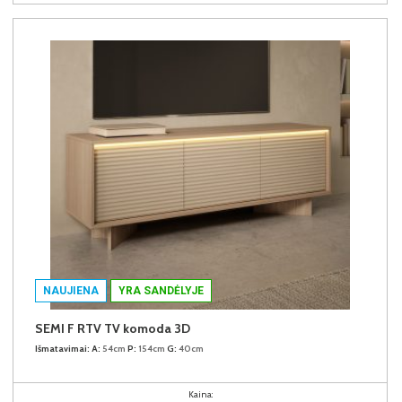
NAUJIENA
YRA SANDĖLYJE
SEMI F RTV TV komoda 3D
Išmatavimai:
A:
54cm
P:
154cm
G:
40cm
Kaina: