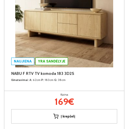
NAUJIENA
YRA SANDĖLYJE
NABU F RTV TV komoda 183 3D2S
Išmatavimai:
A:
62cm
P:
183cm
G:
38cm
Kaina:
169€
Į krepšelį