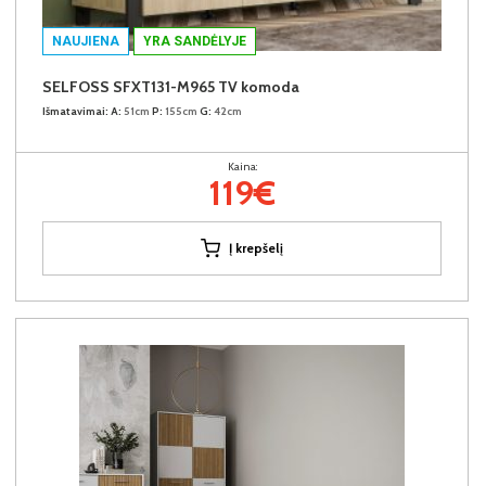
NAUJIENA
YRA SANDĖLYJE
SELFOSS SFXT131-M965 TV komoda
Išmatavimai:
A:
51cm
P:
155cm
G:
42cm
Kaina:
119€
Į krepšelį