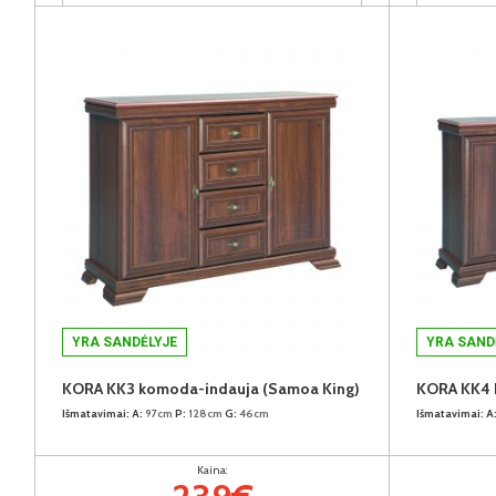
YRA SANDĖLYJE
YRA SAND
KORA KK3 komoda-indauja (Samoa King)
KORA KK4 
Išmatavimai:
A:
97cm
P:
128cm
G:
46cm
Išmatavimai:
A
Kaina: