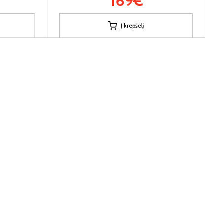
169€
Į krepšelį