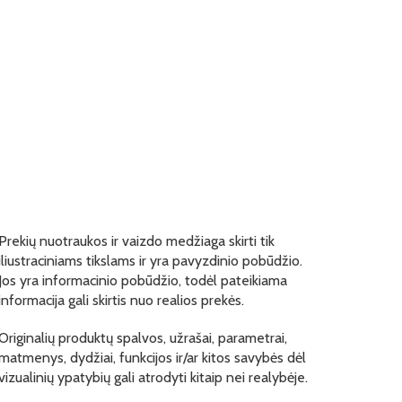
Prekių nuotraukos ir vaizdo medžiaga skirti tik
iliustraciniams tikslams ir yra pavyzdinio pobūdžio.
Jos yra informacinio pobūdžio, todėl pateikiama
informacija gali skirtis nuo realios prekės.
Originalių produktų spalvos, užrašai, parametrai,
matmenys, dydžiai, funkcijos ir/ar kitos savybės dėl
vizualinių ypatybių gali atrodyti kitaip nei realybėje.