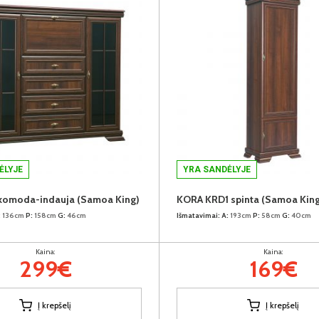
ĖLYJE
YRA SANDĖLYJE
komoda-indauja (Samoa King)
KORA KRD1 spinta (Samoa King
:
136cm
P:
158cm
G:
46cm
Išmatavimai:
A:
193cm
P:
58cm
G:
40cm
Kaina:
Kaina:
299€
169€
Į krepšelį
Į krepšelį