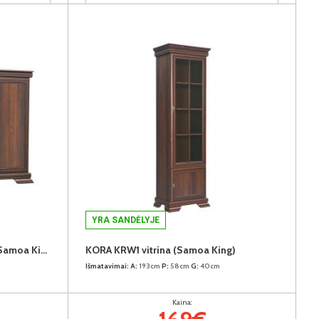
YRA SANDĖLYJE
KORA KK6P komoda-indauja (Samoa King)
KORA KRW1 vitrina (Samoa King)
Išmatavimai:
A:
193cm
P:
58cm
G:
40cm
Kaina: