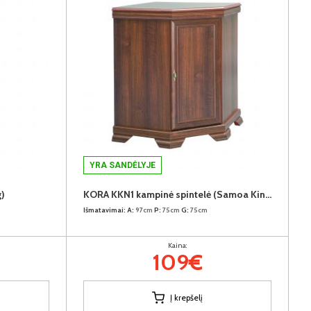
YRA SANDĖLYJE
)
KORA KKN1 kampinė spintelė (Samoa King)
Išmatavimai:
A:
97cm
P:
75cm
G:
75cm
Kaina:
109€
Į krepšelį