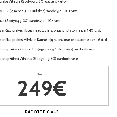
 prekę Vilniuje (Sodybų g. 30) galite iš karto!
o LEZ (Jėgainės g. 1, Biruliškės) sandėlyje – 10+ vnt.
iaus (Sodybų g. 30) sandėlyje – 10+ vnt.
ančias prekes į kitus miestus ir rajonus pristatome per 1-10 d. d.
ančias prekes Vilniuje, Kaune ir jų rajonuose pristatome per 1-6 d. d.
lite apžiūrėti Kauno LEZ (Jėgainės g. 1, Biruliškės) parduotuvėje
lite apžiūrėti Vilniaus (Sodybų g. 30) parduotuvėje
Kaina:
249€
RADOTE PIGIAU?