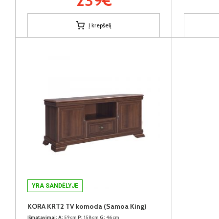
239€
Į krepšelį
YRA SANDĖLYJE
KORA KRT2 TV komoda (Samoa King)
Išmatavimai:
A:
59cm
P:
158cm
G:
46cm