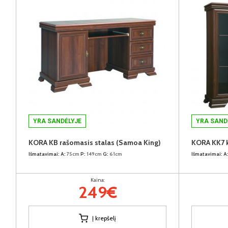
YRA SANDĖLYJE
YRA SAND
KORA KB rašomasis stalas (Samoa King)
KORA KK7 
Išmatavimai:
A:
75cm
P:
149cm
G:
61cm
Išmatavimai:
A
Kaina:
249€
Į krepšelį