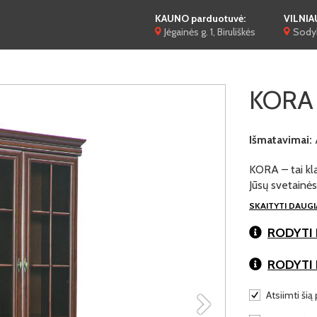
KAUNO parduotuvė:
VILNIA
Jėgainės g. 1, Biruliškės
Sodyb
KORA 
Išmatavimai:
KORA – tai kla
Jūsų svetainė
SKAITYTI DAUG
RODYTI 
RODYTI
Atsiimti šią 