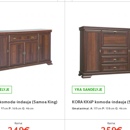
ĖLYJE
YRA SANDĖLYJE
komoda-indauja (Samoa King)
:
97cm
P:
168cm
G:
46cm
Išmatavimai:
A:
117cm
P:
158cm
G:
46cm
Kaina:
Kaina: