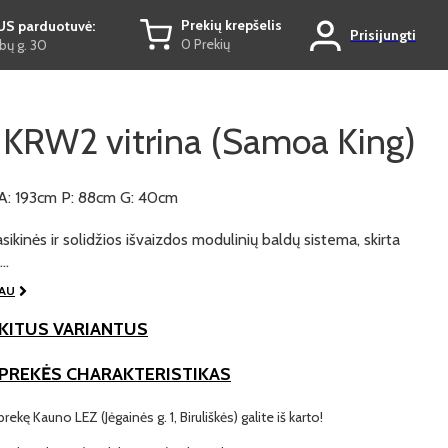
Prekių krepšelis
US parduotuvė:
Prisijungti
0 Prekių
ų g. 30
KRW2 vitrina (Samoa King)
A: 193cm P: 88cm G: 40cm
sikinės ir solidžios išvaizdos modulinių baldų sistema, skirta
s…
IAU
KITUS VARIANTUS
 PREKĖS CHARAKTERISTIKAS
prekę Kauno LEZ (Jėgainės g. 1, Biruliškės) galite iš karto!