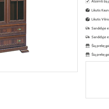
Atsiimti šią
Likutis Kaun
Likutis Viln
Sandėlyje es
Sandėlyje es
Šią prekę ga
Šią prekę ga