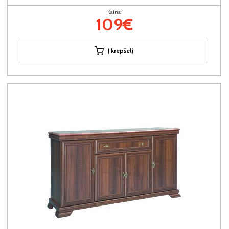
Kaina:
109€
Į krepšelį