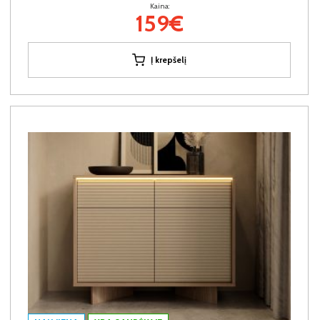
Kaina:
159€
Į krepšelį