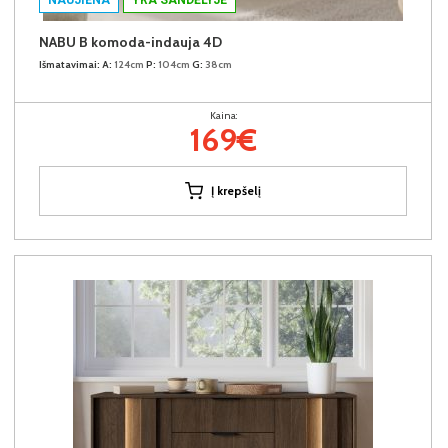
NABU B komoda-indauja 4D
Išmatavimai:
A:
124cm
P:
104cm
G:
38cm
Kaina:
169€
Į krepšelį