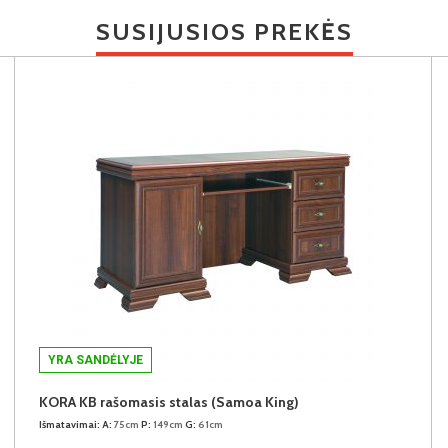
SUSIJUSIOS PREKĖS
YRA SANDĖLYJE
KORA KB rašomasis stalas (Samoa King)
Išmatavimai:
A:
75cm
P:
149cm
G:
61cm