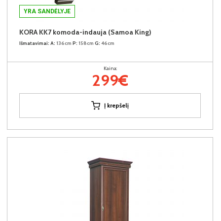
YRA SANDĖLYJE
KORA KK7 komoda-indauja (Samoa King)
Išmatavimai:
A:
136cm
P:
158cm
G:
46cm
Kaina:
299€
Į krepšelį