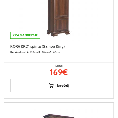
YRA SANDĖLYJE
KORA KRD1 spinta (Samoa King)
Išmatavimai:
A:
193cm
P:
58cm
G:
40cm
Kaina:
169€
Į krepšelį