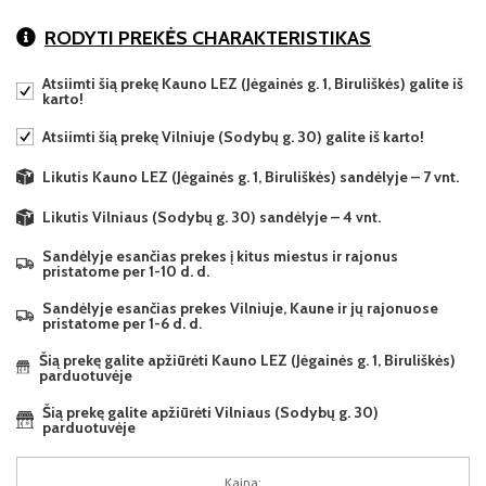
RODYTI PREKĖS CHARAKTERISTIKAS
Atsiimti šią prekę Kauno LEZ (Jėgainės g. 1, Biruliškės) galite iš
karto!
Atsiimti šią prekę Vilniuje (Sodybų g. 30) galite iš karto!
Likutis Kauno LEZ (Jėgainės g. 1, Biruliškės) sandėlyje – 7 vnt.
Likutis Vilniaus (Sodybų g. 30) sandėlyje – 4 vnt.
Sandėlyje esančias prekes į kitus miestus ir rajonus
pristatome per 1-10 d. d.
Sandėlyje esančias prekes Vilniuje, Kaune ir jų rajonuose
pristatome per 1-6 d. d.
Šią prekę galite apžiūrėti Kauno LEZ (Jėgainės g. 1, Biruliškės)
parduotuvėje
Šią prekę galite apžiūrėti Vilniaus (Sodybų g. 30)
parduotuvėje
Kaina: