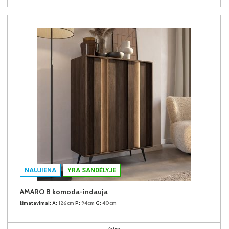
NAUJIENA
YRA SANDĖLYJE
AMARO B komoda-indauja
Išmatavimai:
A:
126cm
P:
94cm
G:
40cm