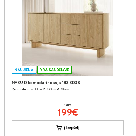
NAUJIENA
YRA SANDĖLYJE
NABU D komoda-indauja 183 3D3S
Išmatavimai:
A:
83cm
P:
183cm
G:
38cm
Kaina:
199€
Į krepšelį