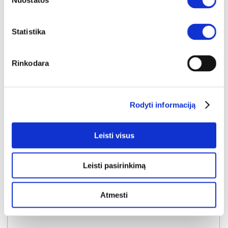
Nuostatos
Statistika
Rinkodara
Rodyti informaciją
Leisti visus
Leisti pasirinkimą
YRA SANDĖLYJE
Atmesti
KORA KRT2 TV komoda (Samoa King)
Išmatavimai:
A:
59cm
P:
158cm
G:
46cm