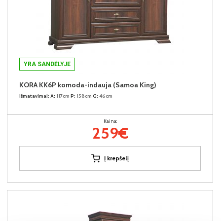
YRA SANDĖLYJE
KORA KK6P komoda-indauja (Samoa King)
Išmatavimai:
A:
117cm
P:
158cm
G:
46cm
Kaina:
259€
Į krepšelį