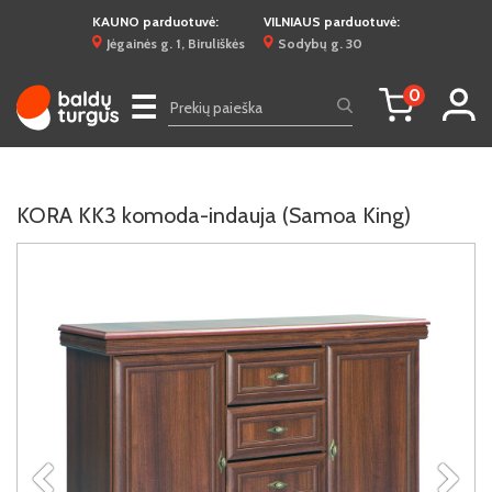
KAUNO parduotuvė:
VILNIAUS parduotuvė:
Jėgainės g. 1, Biruliškės
Sodybų g. 30
0
☰
KORA KK3 komoda-indauja (Samoa King)