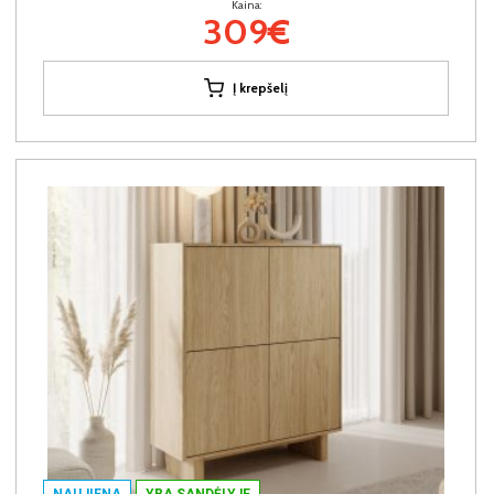
Kaina:
309€
Į krepšelį
NAUJIENA
YRA SANDĖLYJE