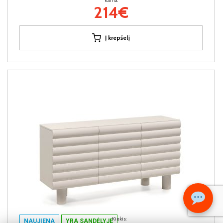
Kaina:
214€
Į krepšelį
Kiekis:
NAUJIENA
YRA SANDĖLYJE