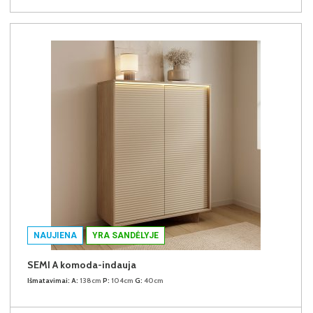
NAUJIENA
YRA SANDĖLYJE
SEMI A komoda-indauja
Išmatavimai:
A:
138cm
P:
104cm
G:
40cm