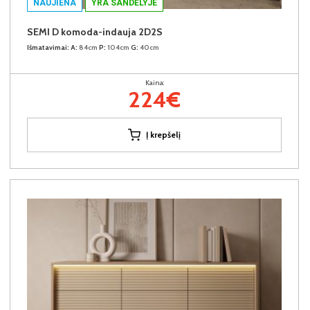
NAUJIENA
YRA SANDĖLYJE
SEMI D komoda-indauja 2D2S
Išmatavimai:
A:
84cm
P:
104cm
G:
40cm
Kaina:
224€
Į krepšelį