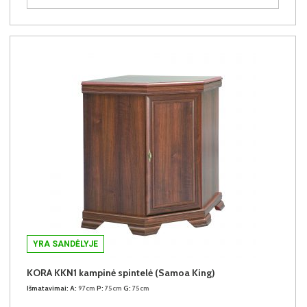
YRA SANDĖLYJE
KORA KKN1 kampinė spintelė (Samoa King)
Išmatavimai:
A:
97cm
P:
75cm
G:
75cm