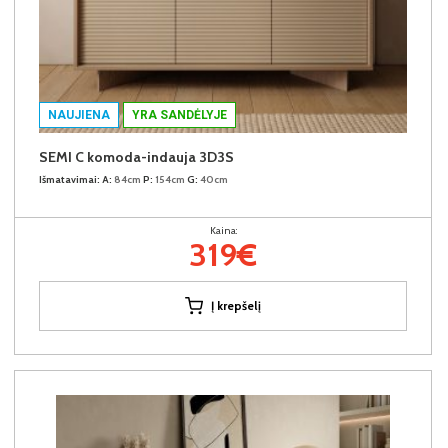
NAUJIENA
YRA SANDĖLYJE
SEMI C komoda-indauja 3D3S
Išmatavimai:
A:
84cm
P:
154cm
G:
40cm
Kaina:
319€
Į krepšelį