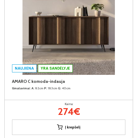
NAUJIENA
YRA SANDĖLYJE
AMARO C komoda-indauja
Išmatavimai:
A:
82cm
P:
183cm
G:
40cm
Kaina:
274€
Į krepšelį