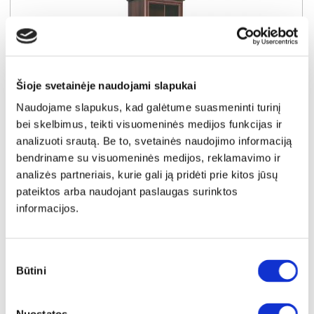
Šioje svetainėje naudojami slapukai
Naudojame slapukus, kad galėtume suasmeninti turinį
bei skelbimus, teikti visuomeninės medijos funkcijas ir
analizuoti srautą. Be to, svetainės naudojimo informaciją
bendriname su visuomeninės medijos, reklamavimo ir
YRA SANDĖLYJE
analizės partneriais, kurie gali ją pridėti prie kitos jūsų
pateiktos arba naudojant paslaugas surinktos
KORA KRW1 vitrina (Samoa King)
informacijos.
Išmatavimai:
A:
193cm
P:
58cm
G:
40cm
Kaina:
Sutikimo
169€
Būtini
pasirinkimas
Į krepšelį