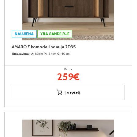
NAUJIENA
YRA SANDĖLYJE
AMARO F komoda-indauja 2D3S
Išmatavimai:
A:
83cm
P:
154cm
G:
40cm
Kaina:
259€
Į krepšelį