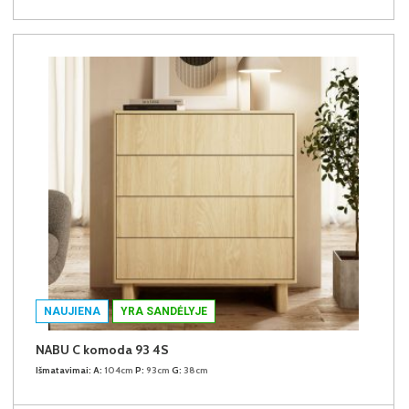
NAUJIENA
YRA SANDĖLYJE
NABU C komoda 93 4S
Išmatavimai:
A:
104cm
P:
93cm
G:
38cm