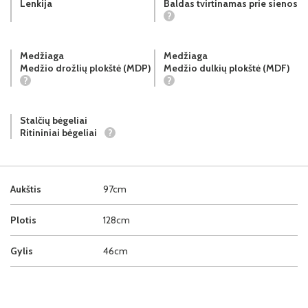
Lenkija
Baldas tvirtinamas prie sienos
?
Medžiaga
Medžiaga
Medžio drožlių plokštė (MDP)
Medžio dulkių plokštė (MDF)
?
?
Stalčių bėgeliai
Ritininiai bėgeliai
?
Aukštis
97cm
Plotis
128cm
Gylis
46cm