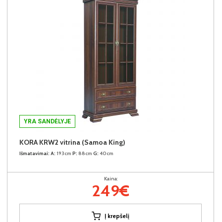
YRA SANDĖLYJE
KORA KRW2 vitrina (Samoa King)
Išmatavimai:
A:
193cm
P:
88cm
G:
40cm
Kaina:
249€
Į krepšelį