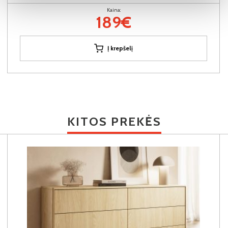
Kaina:
189€
Į krepšelį
KITOS PREKĖS