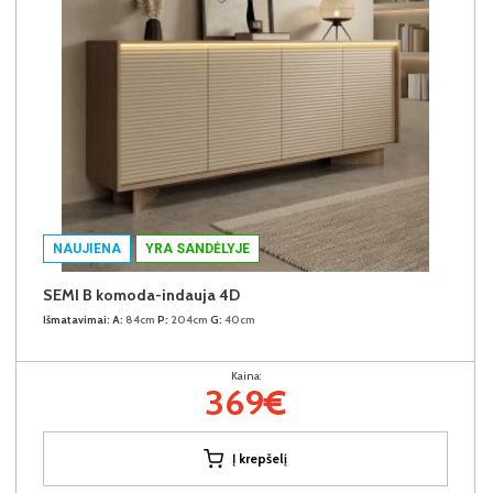
NAUJIENA
YRA SANDĖLYJE
SEMI B komoda-indauja 4D
Išmatavimai:
A:
84cm
P:
204cm
G:
40cm
Kaina:
369€
Į krepšelį