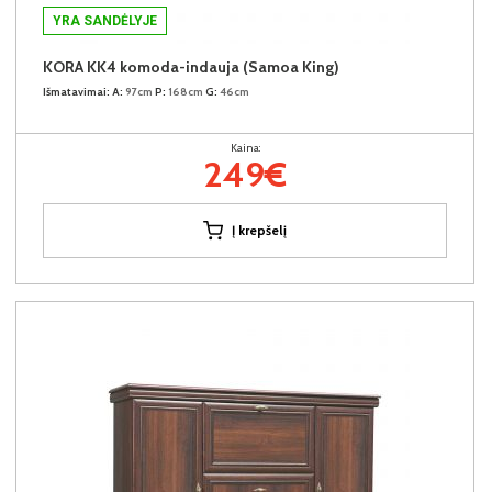
YRA SANDĖLYJE
KORA KK4 komoda-indauja (Samoa King)
Išmatavimai:
A:
97cm
P:
168cm
G:
46cm
Kaina:
249€
Į krepšelį