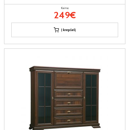
Kaina:
249€
Į krepšelį