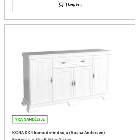
Į krepšelį
YRA SANDĖLYJE
KORA KK4 komoda-indauja (Sosna Andersen)
Išmatavimai:
A:
97cm
P:
168cm
G:
46cm