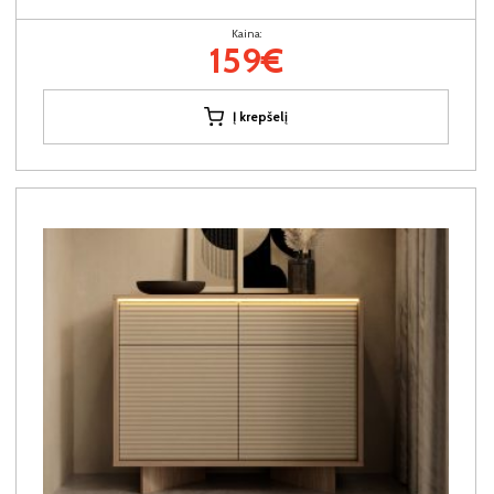
Kaina:
159€
Į krepšelį