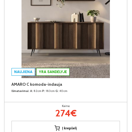
NAUJIENA
YRA SANDĖLYJE
AMARO C komoda-indauja
Išmatavimai:
A:
82cm
P:
183cm
G:
40cm
Kaina:
274€
Į krepšelį