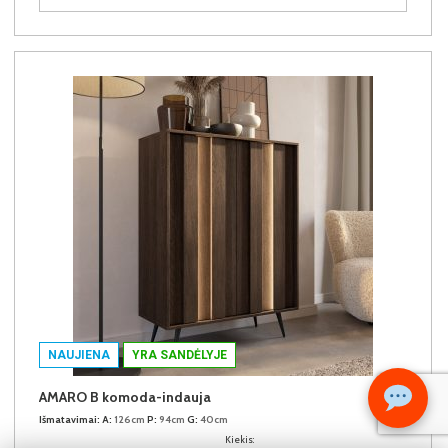
NAUJIENA
YRA SANDĖLYJE
AMARO B komoda-indauja
Išmatavimai:
A:
126cm
P:
94cm
G:
40cm
Kiekis: