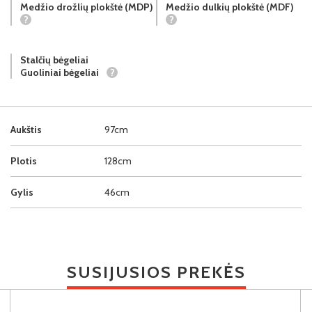
Medžio drožlių plokštė (MDP)
Medžio dulkių plokštė (MDF)
?
?
Stalčių bėgeliai
Guoliniai bėgeliai
?
Aukštis
97cm
Plotis
128cm
Gylis
46cm
SUSIJUSIOS PREKĖS