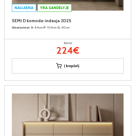
NAUJIENA
YRA SANDĖLYJE
SEMI D komoda-indauja 2D2S
Išmatavimai:
A:
84cm
P:
104cm
G:
40cm
Kaina:
224€
Į krepšelį