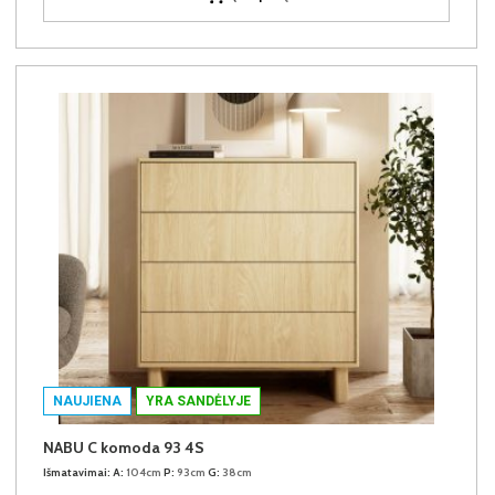
NAUJIENA
YRA SANDĖLYJE
NABU C komoda 93 4S
Išmatavimai:
A:
104cm
P:
93cm
G:
38cm