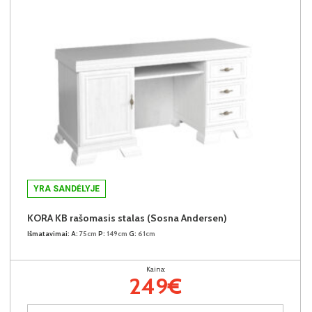
YRA SANDĖLYJE
KORA KB rašomasis stalas (Sosna Andersen)
Išmatavimai:
A:
75cm
P:
149cm
G:
61cm
Kaina:
249€