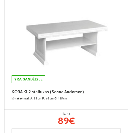
YRA SANDĖLYJE
KORA KL2 staliukas (Sosna Andersen)
Išmatavimai:
A:
53cm
P:
65cm
G:
125cm
Kaina:
89€