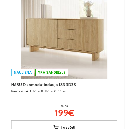
NAUJIENA
YRA SANDĖLYJE
NABU D komoda-indauja 183 3D3S
Išmatavimai:
A:
83cm
P:
183cm
G:
38cm
Kaina:
199€
Į krepšelį