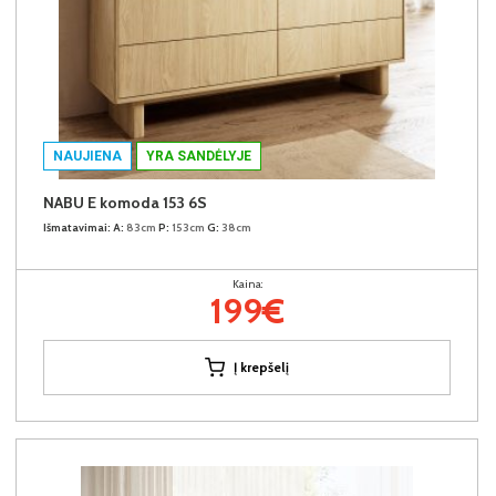
NAUJIENA
YRA SANDĖLYJE
NABU E komoda 153 6S
Išmatavimai:
A:
83cm
P:
153cm
G:
38cm
Kaina:
199€
Į krepšelį