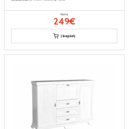
Kaina:
249€
Į krepšelį