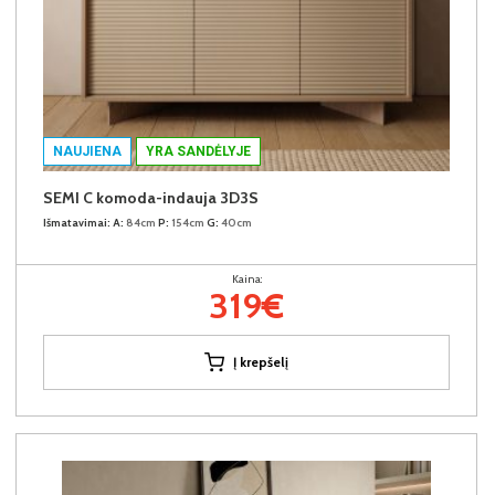
NAUJIENA
YRA SANDĖLYJE
SEMI C komoda-indauja 3D3S
Išmatavimai:
A:
84cm
P:
154cm
G:
40cm
Kaina:
319€
Į krepšelį