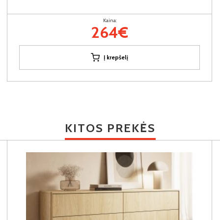
Kaina:
264€
Į krepšelį
KITOS PREKĖS