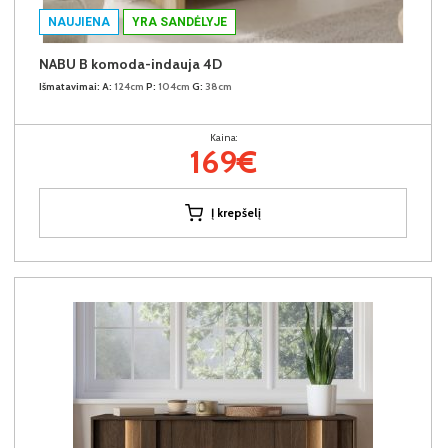
NAUJIENA
YRA SANDĖLYJE
NABU B komoda-indauja 4D
Išmatavimai:
A:
124cm
P:
104cm
G:
38cm
Kaina:
169€
Į krepšelį