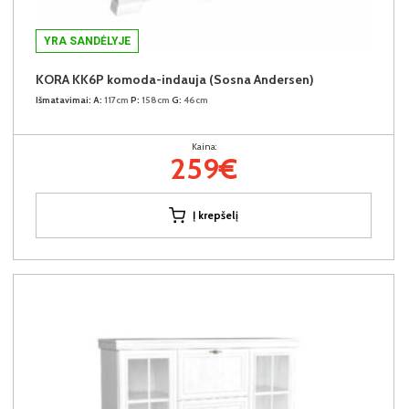
YRA SANDĖLYJE
KORA KK6P komoda-indauja (Sosna Andersen)
Išmatavimai:
A:
117cm
P:
158cm
G:
46cm
Kaina:
259€
Į krepšelį