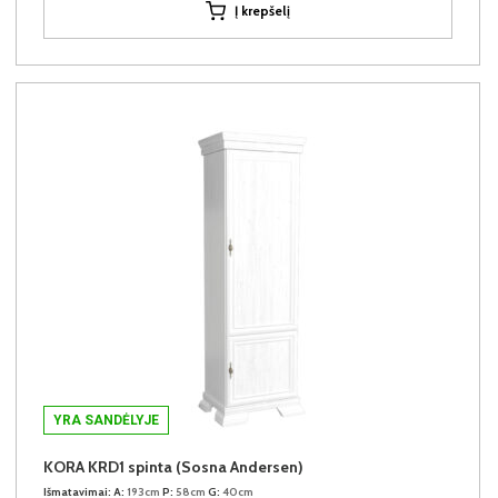
Į krepšelį
YRA SANDĖLYJE
KORA KRD1 spinta (Sosna Andersen)
Išmatavimai:
A:
193cm
P:
58cm
G:
40cm