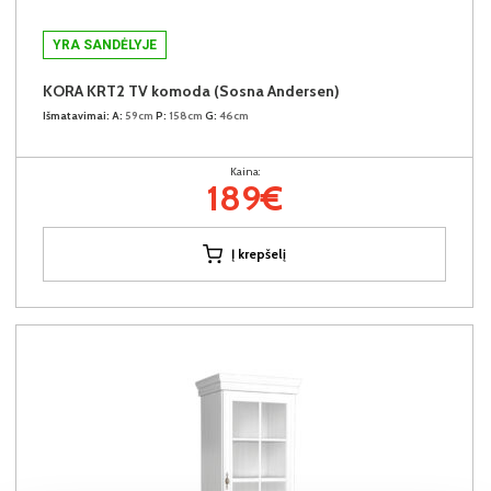
YRA SANDĖLYJE
KORA KRT2 TV komoda (Sosna Andersen)
Išmatavimai:
A:
59cm
P:
158cm
G:
46cm
Kaina:
189€
Į krepšelį