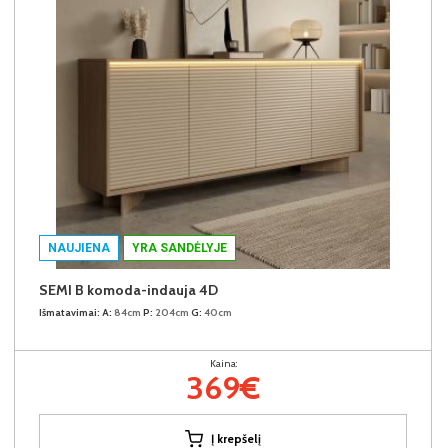
NAUJIENA
YRA SANDĖLYJE
SEMI B komoda-indauja 4D
Išmatavimai:
A:
84cm
P:
204cm
G:
40cm
Kaina:
369€
Į krepšelį