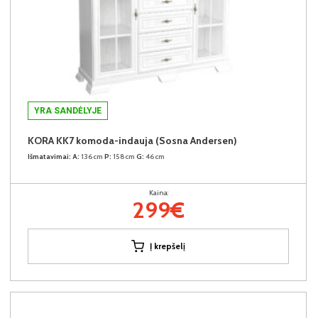
YRA SANDĖLYJE
KORA KK7 komoda-indauja (Sosna Andersen)
Išmatavimai:
A:
136cm
P:
158cm
G:
46cm
Kaina:
299€
Į krepšelį