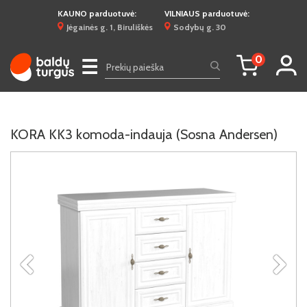
KAUNO parduotuvė:
VILNIAUS parduotuvė:
Jėgainės g. 1, Biruliškės
Sodybų g. 30
0
☰
KORA KK3 komoda-indauja (Sosna Andersen)