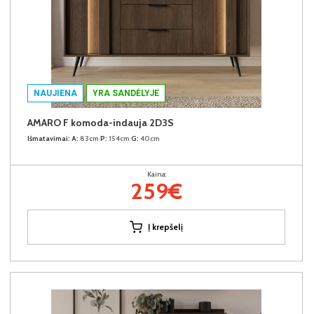
NAUJIENA
YRA SANDĖLYJE
AMARO F komoda-indauja 2D3S
Išmatavimai:
A:
83cm
P:
154cm
G:
40cm
Kaina:
259€
Į krepšelį