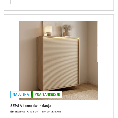
NAUJIENA
YRA SANDĖLYJE
SEMI A komoda-indauja
Išmatavimai:
A:
138cm
P:
104cm
G:
40cm