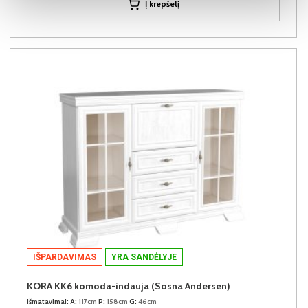
Į krepšelį
IŠPARDAVIMAS
YRA SANDĖLYJE
KORA KK6 komoda-indauja (Sosna Andersen)
Išmatavimai:
A:
117cm
P:
158cm
G:
46cm