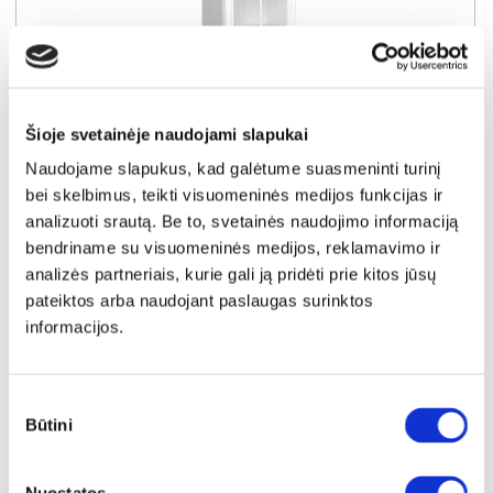
Šioje svetainėje naudojami slapukai
Naudojame slapukus, kad galėtume suasmeninti turinį
YRA SANDĖLYJE
bei skelbimus, teikti visuomeninės medijos funkcijas ir
KORA KRW1 vitrina (Sosna Andersen)
analizuoti srautą. Be to, svetainės naudojimo informaciją
Išmatavimai:
A:
193cm
P:
58cm
G:
40cm
bendriname su visuomeninės medijos, reklamavimo ir
analizės partneriais, kurie gali ją pridėti prie kitos jūsų
Kaina:
pateiktos arba naudojant paslaugas surinktos
169€
informacijos.
Į krepšelį
Sutikimo
Būtini
pasirinkimas