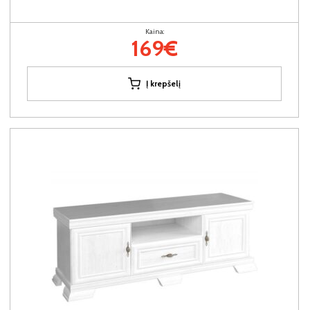
Kaina:
169€
Į krepšelį