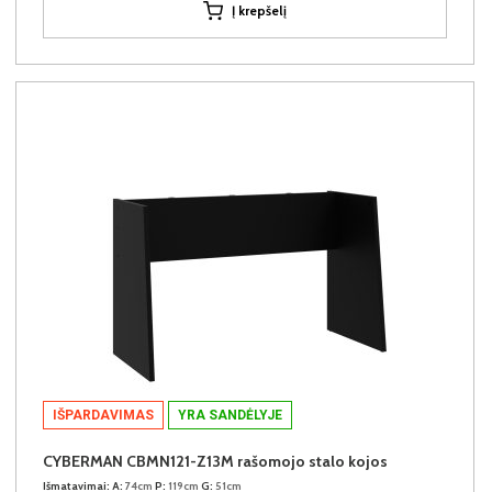
Į krepšelį
IŠPARDAVIMAS
YRA SANDĖLYJE
CYBERMAN CBMN121-Z13M rašomojo stalo kojos
Išmatavimai:
A:
74cm
P:
119cm
G:
51cm