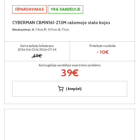
IŠPARDAVIMAS
YRA SANDĖLYJE
CYBERMAN CBMN161-Z13M rašomojo stalo kojos
Išmatavimai:
A:
74cm
P:
159cm
G:
71cm
Kaina taikyta laikotarpiu
Pritaikyta nuolaida
2026-06-25 iki 2026-07-24
- 10€
49€
Kaina galioja sandėlyje esančioms prekėms
39€
Į krepšelį