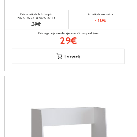
Kaina taikyta laikotarpiu
Pritaikyta nuolaida
2026-06-25 iki 2026-07-24
- 10€
39€
Kaina galioja sandėlyje esančioms prekėms
29€
Į krepšelį