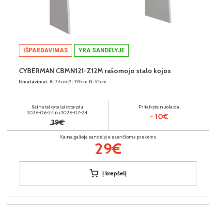
IŠPARDAVIMAS
YRA SANDĖLYJE
CYBERMAN CBMN121-Z12M rašomojo stalo kojos
Išmatavimai:
A:
74cm
P:
119cm
G:
51cm
Kaina taikyta laikotarpiu
Pritaikyta nuolaida
2026-06-24 iki 2026-07-24
- 10€
39€
Kaina galioja sandėlyje esančioms prekėms
29€
Į krepšelį