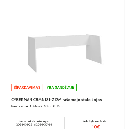
IŠPARDAVIMAS
YRA SANDĖLYJE
CYBERMAN CBMN181-Z12M rašomojo stalo kojos
Išmatavimai:
A:
74cm
P:
179cm
G:
71cm
Kaina taikyta laikotarpiu
Pritaikyta nuolaida
2026-06-25 iki 2026-07-24
- 10€