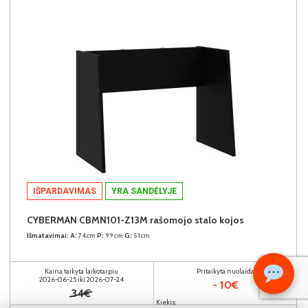
IŠPARDAVIMAS
YRA SANDĖLYJE
CYBERMAN CBMN101-Z13M rašomojo stalo kojos
Išmatavimai:
A:
74cm
P:
99cm
G:
51cm
Kaina taikyta laikotarpiu
Pritaikyta nuolaida
2026-06-25 iki 2026-07-24
- 10€
34€
Kiekis: