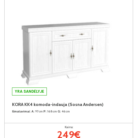
YRA SANDĖLYJE
KORA KK4 komoda-indauja (Sosna Andersen)
Išmatavimai:
A:
97cm
P:
168cm
G:
46cm
Kaina:
249€