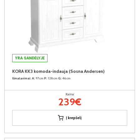
YRA SANDĖLYJE
KORA KK3 komoda-indauja (Sosna Andersen)
Išmatavimai:
A:
97cm
P:
128cm
G:
46cm
Kaina:
239€
Į krepšelį