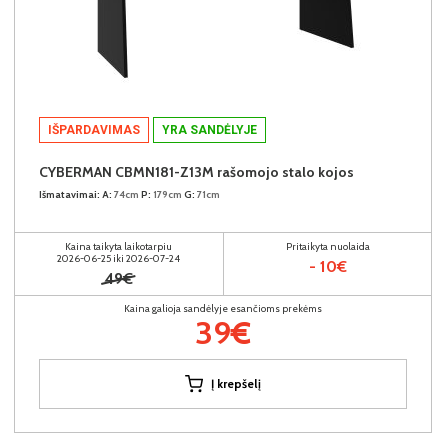
IŠPARDAVIMAS
YRA SANDĖLYJE
CYBERMAN CBMN181-Z13M rašomojo stalo kojos
Išmatavimai:
A:
74cm
P:
179cm
G:
71cm
Kaina taikyta laikotarpiu
Pritaikyta nuolaida
2026-06-25 iki 2026-07-24
- 10€
49€
Kaina galioja sandėlyje esančioms prekėms
39€
Į krepšelį