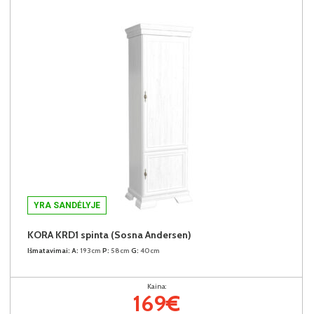
YRA SANDĖLYJE
KORA KRD1 spinta (Sosna Andersen)
Išmatavimai:
A:
193cm
P:
58cm
G:
40cm
Kaina:
169€