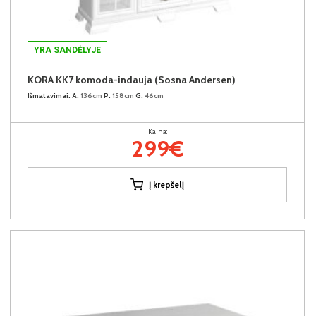
YRA SANDĖLYJE
KORA KK7 komoda-indauja (Sosna Andersen)
Išmatavimai:
A:
136cm
P:
158cm
G:
46cm
Kaina:
299€
Į krepšelį