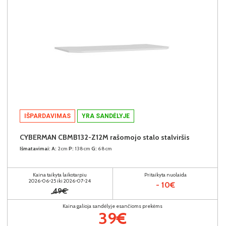
IŠPARDAVIMAS
YRA SANDĖLYJE
CYBERMAN CBMB132-Z12M rašomojo stalo stalviršis
Išmatavimai:
A:
2cm
P:
138cm
G:
68cm
Kaina taikyta laikotarpiu
Pritaikyta nuolaida
2026-06-25 iki 2026-07-24
- 10€
49€
Kaina galioja sandėlyje esančioms prekėms
39€