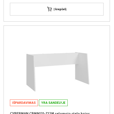
Į krepšelį
IŠPARDAVIMAS
YRA SANDĖLYJE
CYBERMAN CBMN131-Z12M rašomojo stalo kojos