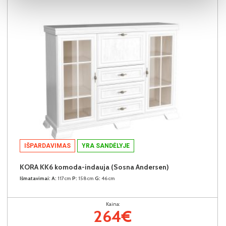
IŠPARDAVIMAS
YRA SANDĖLYJE
KORA KK6 komoda-indauja (Sosna Andersen)
Išmatavimai:
A:
117cm
P:
158cm
G:
46cm
Kaina:
264€