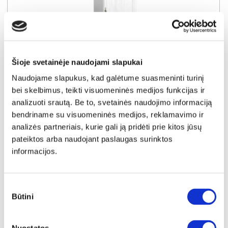
YRA SANDĖLYJE
KORA KRW1 vitrina (Sosna Andersen)
Šioje svetainėje naudojami slapukai
Išmatavimai:
A:
193cm
P:
58cm
G:
40cm
Naudojame slapukus, kad galėtume suasmeninti turinį
bei skelbimus, teikti visuomeninės medijos funkcijas ir
Kaina:
169€
analizuoti srautą. Be to, svetainės naudojimo informaciją
bendriname su visuomeninės medijos, reklamavimo ir
analizės partneriais, kurie gali ją pridėti prie kitos jūsų
Į krepšelį
pateiktos arba naudojant paslaugas surinktos
informacijos.
Sutikimo
Būtini
pasirinkimas