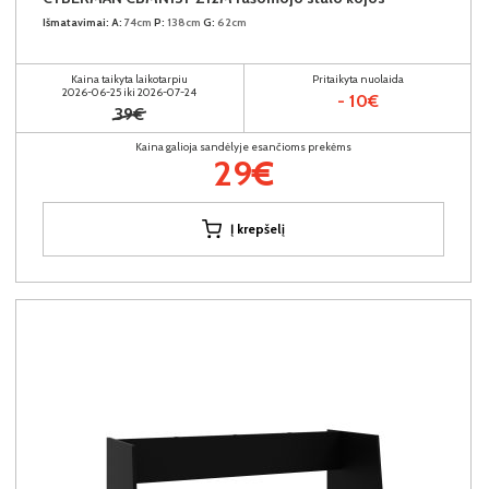
Išmatavimai:
A:
74cm
P:
138cm
G:
62cm
Kaina taikyta laikotarpiu
Pritaikyta nuolaida
2026-06-25 iki 2026-07-24
- 10€
39€
Kaina galioja sandėlyje esančioms prekėms
29€
Į krepšelį