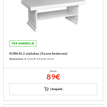
YRA SANDĖLYJE
KORA KL2 staliukas (Sosna Andersen)
Išmatavimai:
A:
53cm
P:
65cm
G:
125cm
Kaina:
89€
Į krepšelį