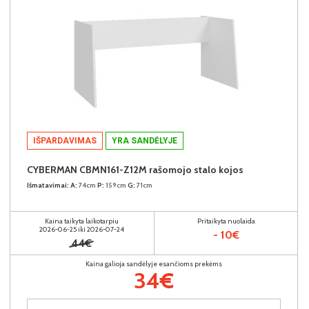
IŠPARDAVIMAS
YRA SANDĖLYJE
CYBERMAN CBMN161-Z12M rašomojo stalo kojos
Išmatavimai:
A:
74cm
P:
159cm
G:
71cm
Kaina taikyta laikotarpiu
Pritaikyta nuolaida
2026-06-25 iki 2026-07-24
- 10€
44€
Kaina galioja sandėlyje esančioms prekėms
34€