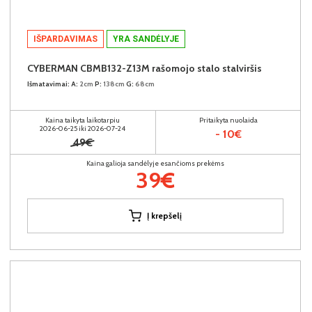
IŠPARDAVIMAS
YRA SANDĖLYJE
CYBERMAN CBMB132-Z13M rašomojo stalo stalviršis
Išmatavimai:
A:
2cm
P:
138cm
G:
68cm
Kaina taikyta laikotarpiu
Pritaikyta nuolaida
2026-06-25 iki 2026-07-24
- 10€
49€
Kaina galioja sandėlyje esančioms prekėms
39€
Į krepšelį