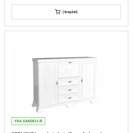
Į krepšelį
YRA SANDĖLYJE