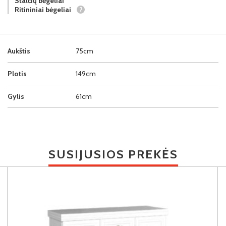
Stalčių bėgeliai
Ritininiai bėgeliai
?
Aukštis
75cm
Plotis
149cm
Gylis
61cm
SUSIJUSIOS PREKĖS