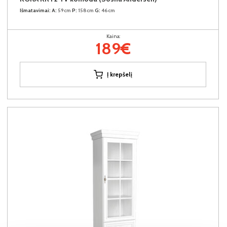
Išmatavimai:
A:
59cm
P:
158cm
G:
46cm
Kaina:
189€
Į krepšelį