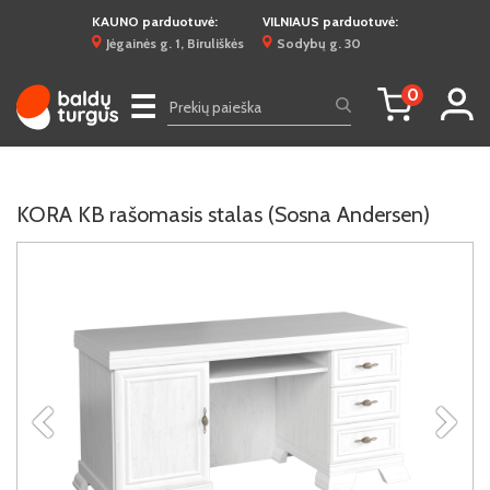
KAUNO parduotuvė:
VILNIAUS parduotuvė:
Jėgainės g. 1, Biruliškės
Sodybų g. 30
0
☰
KORA KB rašomasis stalas (Sosna Andersen)