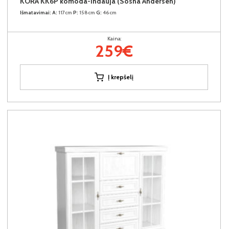
KORA KK6P komoda-indauja (Sosna Andersen)
Išmatavimai:
A:
117cm
P:
158cm
G:
46cm
Kaina:
259€
Į krepšelį