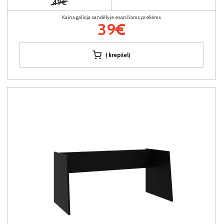
49€
Kaina galioja sandėlyje esančioms prekėms
39€
Į krepšelį