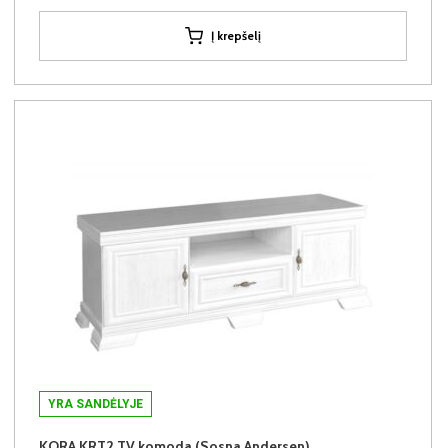
Į krepšelį
YRA SANDĖLYJE
KORA KRT2 TV komoda (Sosna Andersen)