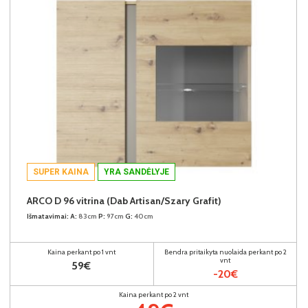
SUPER KAINA
YRA SANDĖLYJE
ARCO D 96 vitrina (Dab Artisan/Szary Grafit)
Išmatavimai:
A:
83cm
P:
97cm
G:
40cm
Kaina perkant po 1 vnt
Bendra pritaikyta nuolaida perkant po 2
vnt
59€
-20€
Kaina perkant po 2 vnt