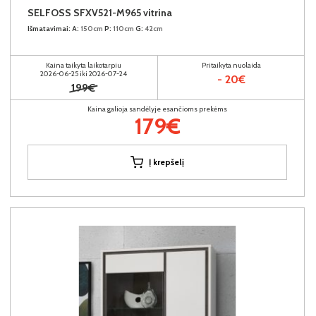
SELFOSS SFXV521-M965 vitrina
Išmatavimai:
A:
150cm
P:
110cm
G:
42cm
Kaina taikyta laikotarpiu
Pritaikyta nuolaida
2026-06-25 iki 2026-07-24
- 20€
199€
Kaina galioja sandėlyje esančioms prekėms
179€
Į krepšelį