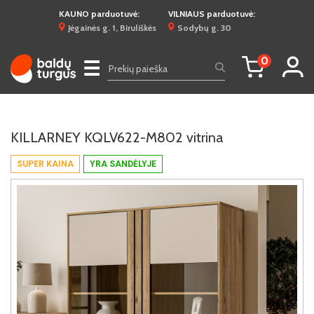
KAUNO parduotuvė:
VILNIAUS parduotuvė:
Jėgainės g. 1, Biruliškės
Sodybų g. 30
0
☰
KILLARNEY KQLV622-M802 vitrina
SUPER KAINA
YRA SANDĖLYJE