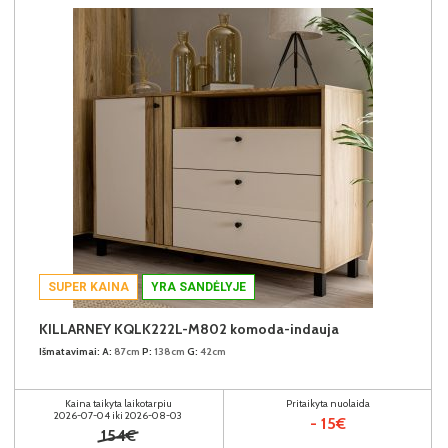
SUPER KAINA
YRA SANDĖLYJE
KILLARNEY KQLK222L-M802 komoda-indauja
Išmatavimai:
A:
87cm
P:
138cm
G:
42cm
Kaina taikyta laikotarpiu
Pritaikyta nuolaida
2026-07-04 iki 2026-08-03
- 15€
154€