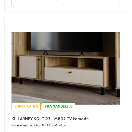
SUPER KAINA
YRA SANDĖLYJE
KILLARNEY KQLT122L-M802 TV komoda
Išmatavimai:
A:
49cm
P:
158cm
G:
42cm