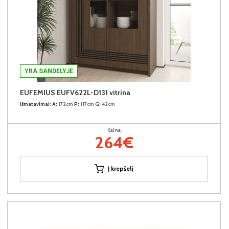
YRA SANDĖLYJE
EUFEMIUS EUFV622L-D131 vitrina
Išmatavimai:
A:
172cm
P:
117cm
G:
42cm
Kaina:
264€
Į krepšelį