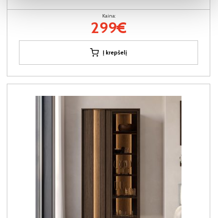
Kaina:
299€
Į krepšelį