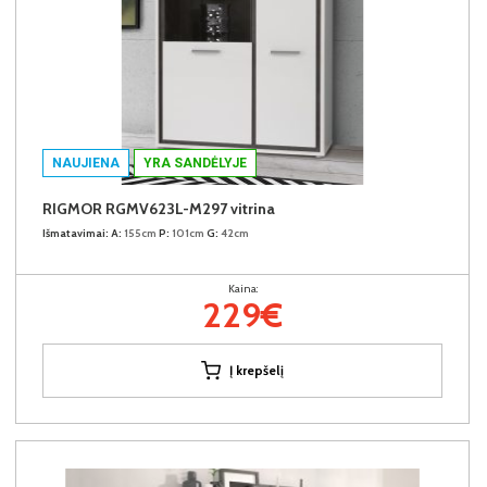
NAUJIENA
YRA SANDĖLYJE
RIGMOR RGMV623L-M297 vitrina
Išmatavimai:
A:
155cm
P:
101cm
G:
42cm
Kaina:
229€
Į krepšelį