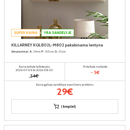
SUPER KAINA
YRA SANDĖLYJE
KILLARNEY KQLB02L-M802 pakabinama lentyna
Išmatavimai:
A:
24cm
P:
120cm
G:
22cm
Kaina taikyta laikotarpiu
Pritaikyta nuolaida
2026-07-04 iki 2026-08-03
- 5€
34€
Kaina galioja sandėlyje esančioms prekėms
29€
Į krepšelį