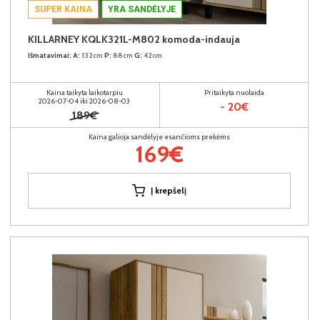
SUPER KAINA
YRA SANDĖLYJE
KILLARNEY KQLK321L-M802 komoda-indauja
Išmatavimai:
A:
132cm
P:
88cm
G:
42cm
Kaina taikyta laikotarpiu
Pritaikyta nuolaida
2026-07-04 iki 2026-08-03
- 20€
189€
Kaina galioja sandėlyje esančioms prekėms
169€
Į krepšelį