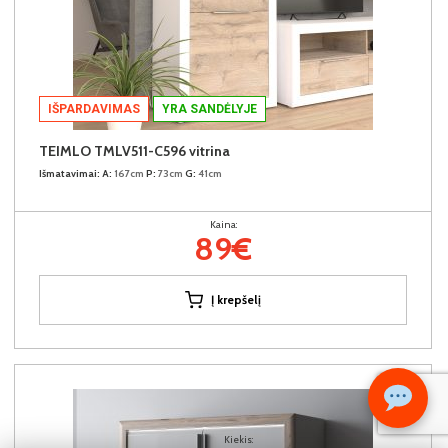
IŠPARDAVIMAS
YRA SANDĖLYJE
TEIMLO TMLV511-C596 vitrina
Išmatavimai:
A:
167cm
P:
73cm
G:
41cm
Kaina:
89€
Į krepšelį
Kiekis: