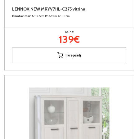
LENNOX NEW MRYV711L-C275 vitrina
Išmatavimai:
A:
197cm
P:
69cm
G:
35cm
Kaina:
139€
Į krepšelį