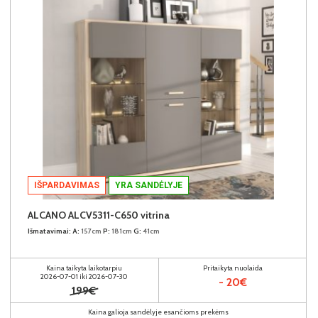
IŠPARDAVIMAS
YRA SANDĖLYJE
ALCANO ALCV5311-C650 vitrina
Išmatavimai:
A:
157cm
P:
181cm
G:
41cm
Kaina taikyta laikotarpiu
Pritaikyta nuolaida
2026-07-01 iki 2026-07-30
- 20€
199€
Kaina galioja sandėlyje esančioms prekėms