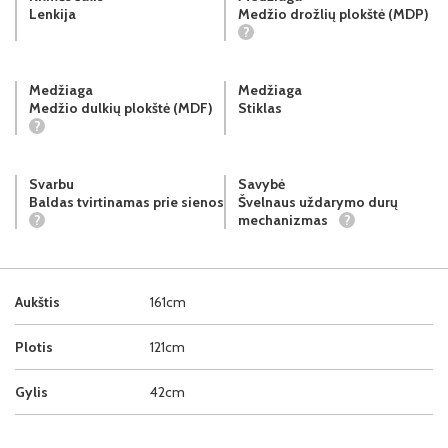
Lenkija
Medžio drožlių plokštė (MDP)
?
Medžiaga
Medžiaga
Medžio dulkių plokštė (MDF)
Stiklas
?
Svarbu
Savybė
Baldas tvirtinamas prie sienos
Švelnaus uždarymo durų
?
mechanizmas
?
Aukštis
161cm
Plotis
121cm
Gylis
42cm