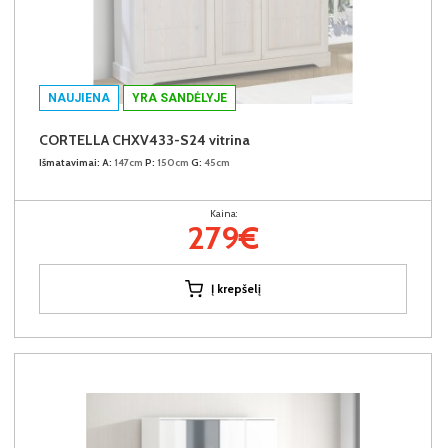
NAUJIENA
YRA SANDĖLYJE
CORTELLA CHXV433-S24 vitrina
Išmatavimai:
A:
147cm
P:
150cm
G:
45cm
Kaina:
279€
Į krepšelį