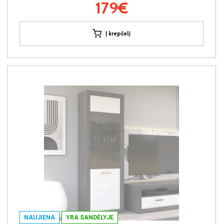
179€
Į krepšelį
NAUJIENA
YRA SANDĖLYJE