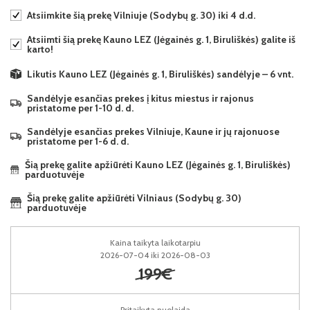
Atsiimkite šią prekę Vilniuje (Sodybų g. 30) iki 4 d.d.
Atsiimti šią prekę Kauno LEZ (Jėgainės g. 1, Biruliškės) galite iš
karto!
Likutis Kauno LEZ (Jėgainės g. 1, Biruliškės) sandėlyje – 6 vnt.
Sandėlyje esančias prekes į kitus miestus ir rajonus
pristatome per 1-10 d. d.
Sandėlyje esančias prekes Vilniuje, Kaune ir jų rajonuose
pristatome per 1-6 d. d.
Šią prekę galite apžiūrėti Kauno LEZ (Jėgainės g. 1, Biruliškės)
parduotuvėje
Šią prekę galite apžiūrėti Vilniaus (Sodybų g. 30)
parduotuvėje
Kaina taikyta laikotarpiu
2026-07-04 iki 2026-08-03
199€
Pritaikyta nuolaida