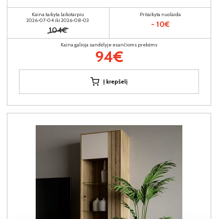
Kaina taikyta laikotarpiu
Pritaikyta nuolaida
2026-07-04 iki 2026-08-03
- 10€
104€
Kaina galioja sandėlyje esančioms prekėms
94€
Į krepšelį