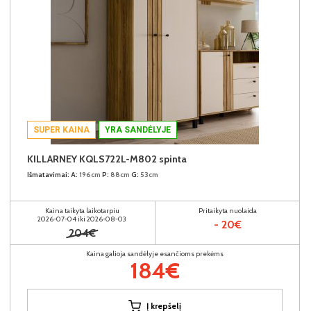
SUPER KAINA
YRA SANDĖLYJE
KILLARNEY KQLS722L-M802 spinta
Išmatavimai:
A:
196cm
P:
88cm
G:
53cm
Kaina taikyta laikotarpiu
Pritaikyta nuolaida
2026-07-04 iki 2026-08-03
- 20€
204€
Kaina galioja sandėlyje esančioms prekėms
184€
Į krepšelį