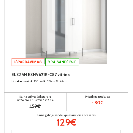
IŠPARDAVIMAS
YRA SANDĖLYJE
ELZZAN EZNV621R-C87 vitrina
Išmatavimai:
A:
159cm
P:
90cm
G:
42cm
Kaina taikyta laikotarpiu
Pritaikyta nuolaida
2026-06-25 iki 2026-07-24
- 30€
159€
Kaina galioja sandėlyje esančioms prekėms
129€