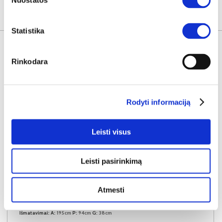
Nuostatos
KITOS PREKĖS
Statistika
Rinkodara
Rodyti informaciją
Leisti visus
Leisti pasirinkimą
NAUJIENA
YRA SANDĖLYJE
Atmesti
NABU A vitrina
Išmatavimai:
A:
195cm
P:
94cm
G:
38cm