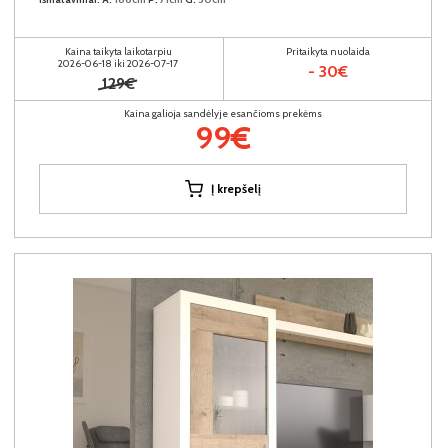
Kaina taikyta laikotarpiu
Pritaikyta nuolaida
2026-06-18 iki 2026-07-17
- 30€
129€
Kaina galioja sandėlyje esančioms prekėms
99€
Į krepšelį