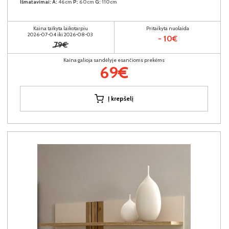
Išmatavimai:
A:
46cm
P:
60cm
G:
110cm
Kaina taikyta laikotarpiu
Pritaikyta nuolaida
2026-07-04 iki 2026-08-03
- 10€
79€
Kaina galioja sandėlyje esančioms prekėms
69€
Į krepšelį