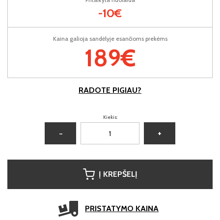
-10€
Kaina galioja sandėlyje esančioms prekėms
189€
RADOTE PIGIAU?
Kiekis:
−
+
Į KREPŠELĮ
PRISTATYMO KAINA