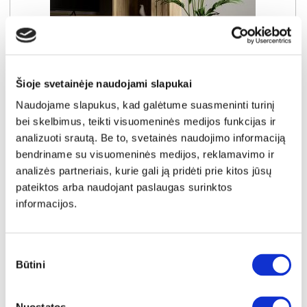
SUPER KAINA
YRA SANDĖLYJE
Šioje svetainėje naudojami slapukai
KILLARNEY KQLV712-M802 vitrina
Naudojame slapukus, kad galėtume suasmeninti turinį
Išmatavimai:
A:
196cm
P:
63cm
G:
42cm
bei skelbimus, teikti visuomeninės medijos funkcijas ir
analizuoti srautą. Be to, svetainės naudojimo informaciją
Kaina taikyta laikotarpiu
Pritaikyta nuolaida
2026-07-04 iki 2026-08-03
- 15€
bendriname su visuomeninės medijos, reklamavimo ir
154€
analizės partneriais, kurie gali ją pridėti prie kitos jūsų
Kaina galioja sandėlyje esančioms prekėms
pateiktos arba naudojant paslaugas surinktos
139€
informacijos.
Į krepšelį
Sutikimo
Būtini
pasirinkimas