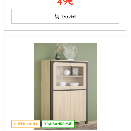
49€
Į krepšelį
SUPER KAINA
YRA SANDĖLYJE