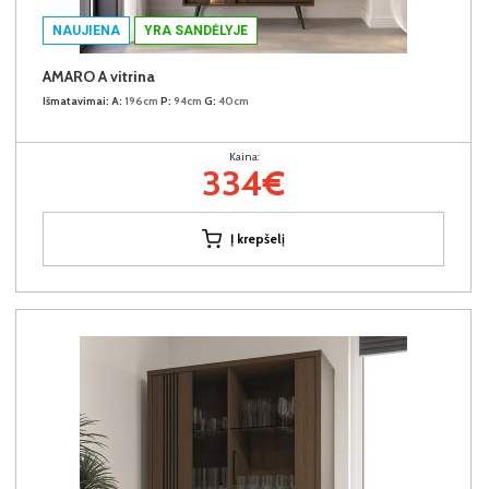
NAUJIENA
YRA SANDĖLYJE
AMARO A vitrina
Išmatavimai:
A:
196cm
P:
94cm
G:
40cm
Kaina:
334€
Į krepšelį