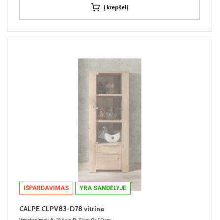
Į krepšelį
IŠPARDAVIMAS
YRA SANDĖLYJE
CALPE CLPV83-D78 vitrina
Išmatavimai:
A:
186cm
P:
71cm
G:
50cm