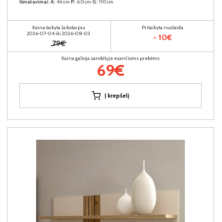
Išmatavimai:
A:
46cm
P:
60cm
G:
110cm
Kaina taikyta laikotarpiu
Pritaikyta nuolaida
2026-07-04 iki 2026-08-03
- 10€
79€
Kaina galioja sandėlyje esančioms prekėms
69€
Į krepšelį