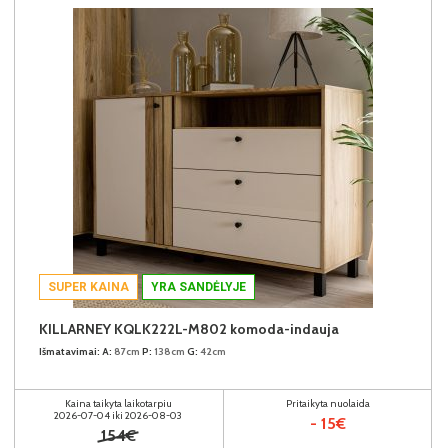
SUPER KAINA
YRA SANDĖLYJE
KILLARNEY KQLK222L-M802 komoda-indauja
Išmatavimai:
A:
87cm
P:
138cm
G:
42cm
Kaina taikyta laikotarpiu
Pritaikyta nuolaida
2026-07-04 iki 2026-08-03
- 15€
154€