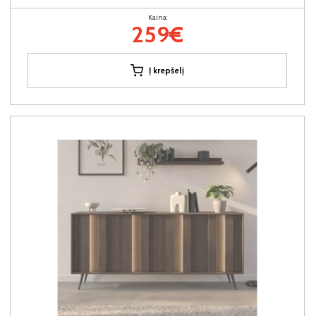
Kaina:
259€
Į krepšelį