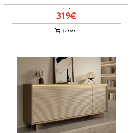
Kaina:
319€
Į krepšelį