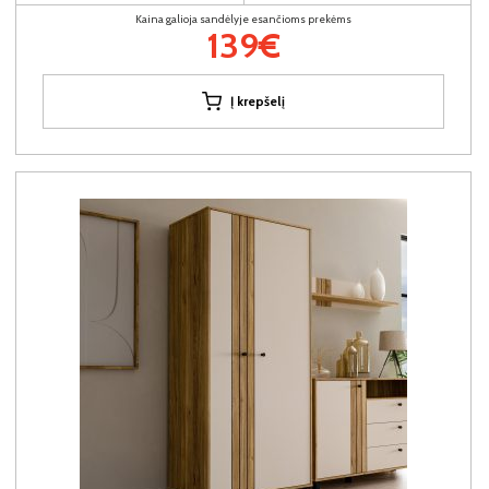
Kaina galioja sandėlyje esančioms prekėms
139€
Į krepšelį