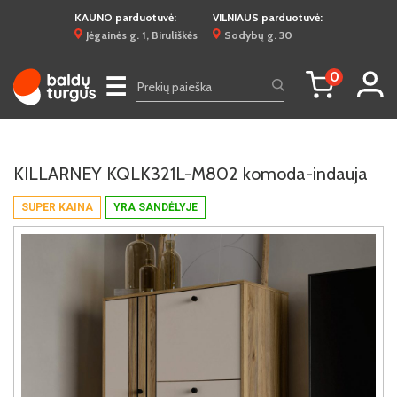
KAUNO parduotuvė:
VILNIAUS parduotuvė:
Jėgainės g. 1, Biruliškės
Sodybų g. 30
0
☰
KILLARNEY KQLK321L-M802 komoda-indauja
SUPER KAINA
YRA SANDĖLYJE