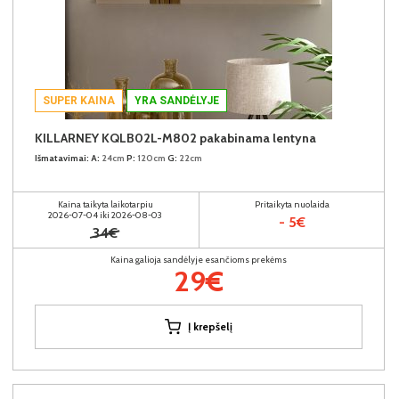
SUPER KAINA
YRA SANDĖLYJE
KILLARNEY KQLB02L-M802 pakabinama lentyna
Išmatavimai:
A:
24cm
P:
120cm
G:
22cm
Kaina taikyta laikotarpiu
Pritaikyta nuolaida
2026-07-04 iki 2026-08-03
- 5€
34€
Kaina galioja sandėlyje esančioms prekėms
29€
Į krepšelį