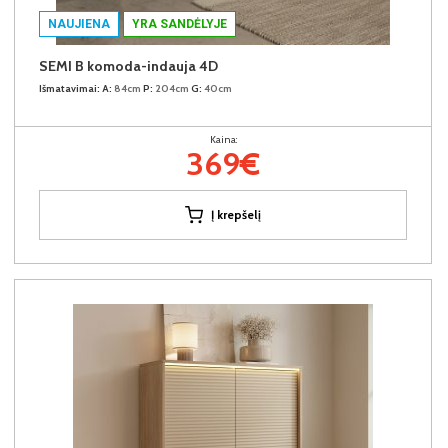
NAUJIENA
YRA SANDĖLYJE
SEMI B komoda-indauja 4D
Išmatavimai:
A:
84cm
P:
204cm
G:
40cm
Kaina:
369€
Į krepšelį