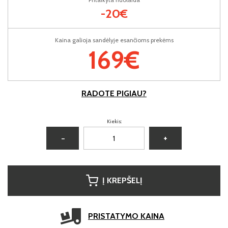
-20€
Kaina galioja sandėlyje esančioms prekėms
169€
RADOTE PIGIAU?
Kiekis:
−
+
Į KREPŠELĮ
PRISTATYMO KAINA