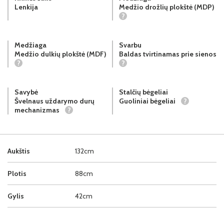
Lenkija
Medžio drožlių plokštė (MDP)
?
Medžiaga
Svarbu
Medžio dulkių plokštė (MDF)
Baldas tvirtinamas prie sienos
?
?
Savybė
Stalčių bėgeliai
Švelnaus uždarymo durų
Guoliniai bėgeliai
?
mechanizmas
?
Aukštis
132cm
Plotis
88cm
Gylis
42cm