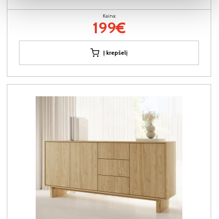
Kaina:
199€
Į krepšelį