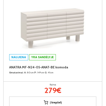
NAUJIENA
YRA SANDĖLYJE
ANATRA MF-N24-05-ANAT-BE komoda
Išmatavimai:
A:
80cm
P:
149cm
G:
41cm
Kaina:
279€
Į krepšelį