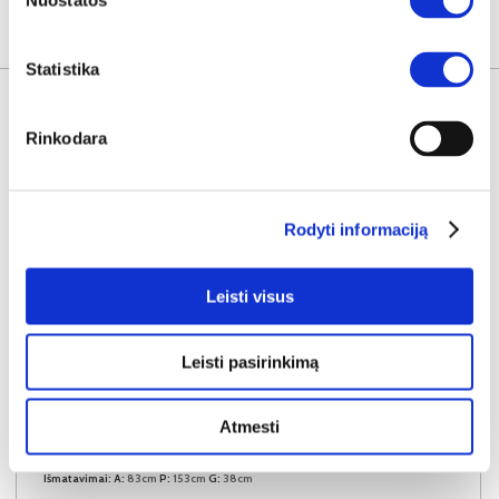
Nuostatos
KITOS PREKĖS
Statistika
Rinkodara
Rodyti informaciją
Leisti visus
Leisti pasirinkimą
NAUJIENA
YRA SANDĖLYJE
Atmesti
NABU E komoda 153 6S
Išmatavimai:
A:
83cm
P:
153cm
G:
38cm