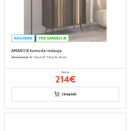
NAUJIENA
YRA SANDĖLYJE
AMARO B komoda-indauja
Išmatavimai:
A:
126cm
P:
94cm
G:
40cm
Kaina:
214€
Į krepšelį