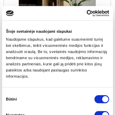
SUPER KAINA
YRA SANDĖLYJE
Šioje svetainėje naudojami slapukai
KILLARNEY KQLV712-M802 vitrina
Naudojame slapukus, kad galėtume suasmeninti turinį
Išmatavimai:
A:
196cm
P:
63cm
G:
42cm
bei skelbimus, teikti visuomeninės medijos funkcijas ir
analizuoti srautą. Be to, svetainės naudojimo informaciją
Kaina taikyta laikotarpiu
Pritaikyta nuolaida
2026-07-04 iki 2026-08-03
- 15€
bendriname su visuomeninės medijos, reklamavimo ir
154€
analizės partneriais, kurie gali ją pridėti prie kitos jūsų
Kaina galioja sandėlyje esančioms prekėms
pateiktos arba naudojant paslaugas surinktos
139€
informacijos.
Į krepšelį
Sutikimo
Būtini
pasirinkimas