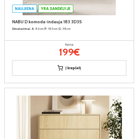
NAUJIENA
YRA SANDĖLYJE
NABU D komoda-indauja 183 3D3S
Išmatavimai:
A:
83cm
P:
183cm
G:
38cm
Kaina:
199€
Į krepšelį