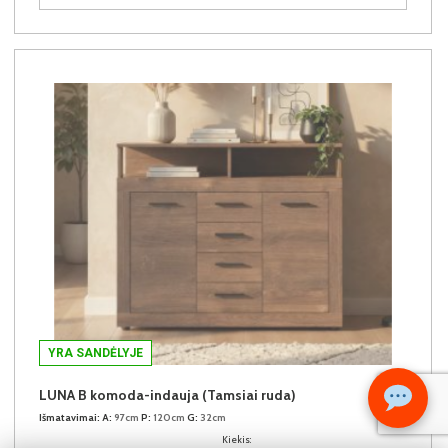
YRA SANDĖLYJE
LUNA B komoda-indauja (Tamsiai ruda)
Išmatavimai:
A:
97cm
P:
120cm
G:
32cm
Kiekis: