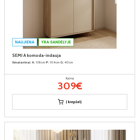
NAUJIENA
YRA SANDĖLYJE
SEMI A komoda-indauja
Išmatavimai:
A:
138cm
P:
104cm
G:
40cm
Kaina:
309€
Į krepšelį