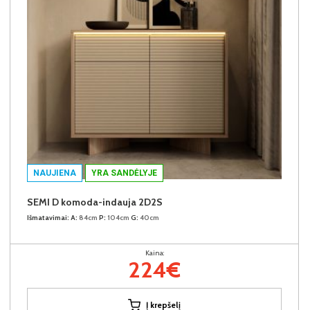
NAUJIENA
YRA SANDĖLYJE
SEMI D komoda-indauja 2D2S
Išmatavimai:
A:
84cm
P:
104cm
G:
40cm
Kaina:
224€
Į krepšelį