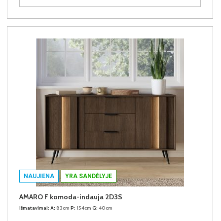
NAUJIENA
YRA SANDĖLYJE
AMARO F komoda-indauja 2D3S
Išmatavimai:
A:
83cm
P:
154cm
G:
40cm