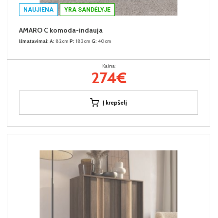
NAUJIENA
YRA SANDĖLYJE
AMARO C komoda-indauja
Išmatavimai:
A:
82cm
P:
183cm
G:
40cm
Kaina:
274€
Į krepšelį