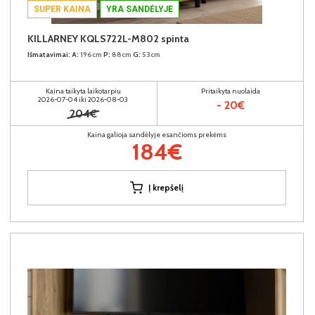
SUPER KAINA
YRA SANDĖLYJE
KILLARNEY KQLS722L-M802 spinta
Išmatavimai:
A:
196cm
P:
88cm
G:
53cm
Kaina taikyta laikotarpiu
Pritaikyta nuolaida
2026-07-04 iki 2026-08-03
- 20€
204€
Kaina galioja sandėlyje esančioms prekėms
184€
Į krepšelį