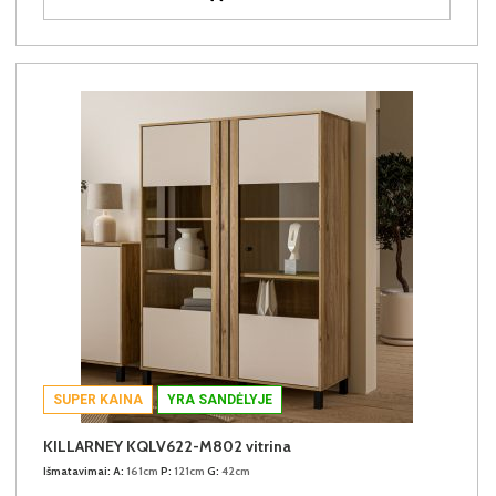
SUPER KAINA
YRA SANDĖLYJE
KILLARNEY KQLV622-M802 vitrina
Išmatavimai:
A:
161cm
P:
121cm
G:
42cm