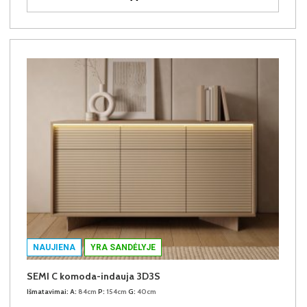
NAUJIENA
YRA SANDĖLYJE
SEMI C komoda-indauja 3D3S
Išmatavimai:
A:
84cm
P:
154cm
G:
40cm