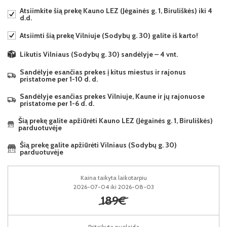
Atsiimkite šią prekę Kauno LEZ (Jėgainės g. 1, Biruliškės) iki 4
d.d.
Atsiimti šią prekę Vilniuje (Sodybų g. 30) galite iš karto!
Likutis Vilniaus (Sodybų g. 30) sandėlyje – 4 vnt.
Sandėlyje esančias prekes į kitus miestus ir rajonus
pristatome per 1-10 d. d.
Sandėlyje esančias prekes Vilniuje, Kaune ir jų rajonuose
pristatome per 1-6 d. d.
Šią prekę galite apžiūrėti Kauno LEZ (Jėgainės g. 1, Biruliškės)
parduotuvėje
Šią prekę galite apžiūrėti Vilniaus (Sodybų g. 30)
parduotuvėje
Kaina taikyta laikotarpiu
2026-07-04 iki 2026-08-03
189€
Pritaikyta nuolaida