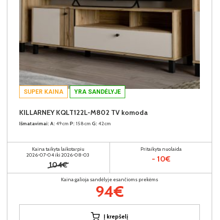
SUPER KAINA
YRA SANDĖLYJE
KILLARNEY KQLT122L-M802 TV komoda
Išmatavimai:
A:
49cm
P:
158cm
G:
42cm
Kaina taikyta laikotarpiu
Pritaikyta nuolaida
2026-07-04 iki 2026-08-03
- 10€
104€
Kaina galioja sandėlyje esančioms prekėms
94€
Į krepšelį