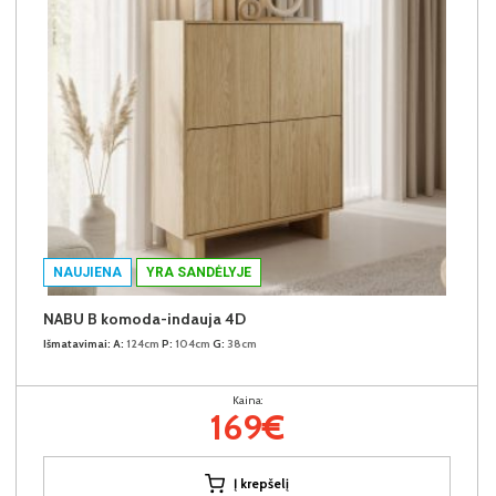
NAUJIENA
YRA SANDĖLYJE
NABU B komoda-indauja 4D
Išmatavimai:
A:
124cm
P:
104cm
G:
38cm
Kaina:
169€
Į krepšelį