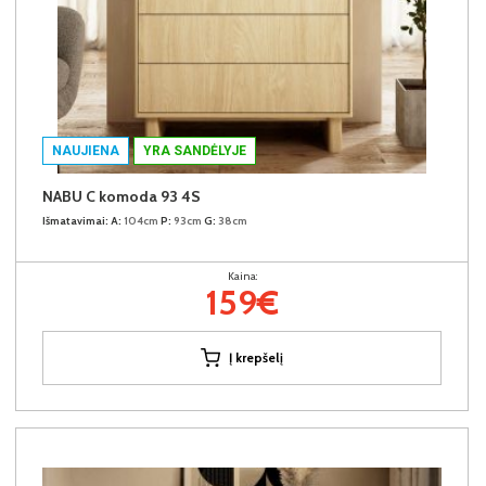
NAUJIENA
YRA SANDĖLYJE
NABU C komoda 93 4S
Išmatavimai:
A:
104cm
P:
93cm
G:
38cm
Kaina:
159€
Į krepšelį