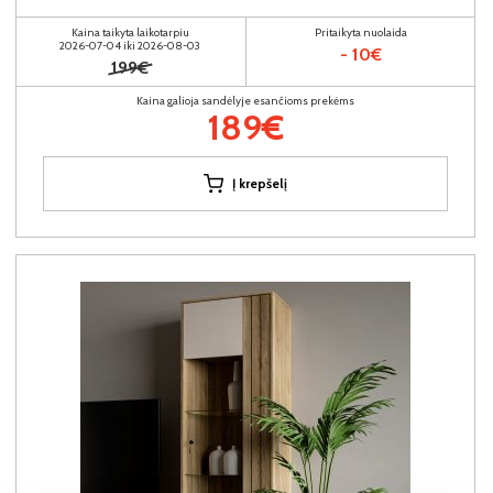
Kaina taikyta laikotarpiu
Pritaikyta nuolaida
2026-07-04 iki 2026-08-03
- 10€
199€
Kaina galioja sandėlyje esančioms prekėms
189€
Į krepšelį