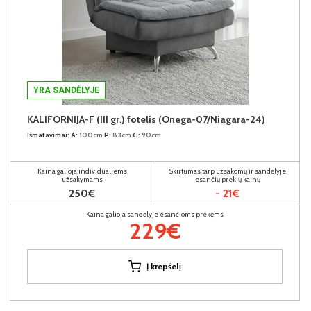
YRA SANDĖLYJE
KALIFORNIJA-F (III gr.) fotelis (Onega-07/Niagara-24)
Išmatavimai:
A:
100cm
P:
83cm
G:
90cm
Kaina galioja individualiems
Skirtumas tarp užsakomų ir sandėlyje
užsakymams
esančių prekių kainų
250€
- 21€
Kaina galioja sandėlyje esančioms prekėms
229€
Į krepšelį