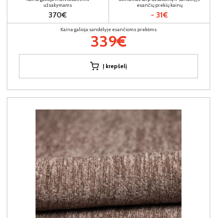
užsakymams
esančių prekių kainų
370€
- 31€
Kaina galioja sandėlyje esančioms prekėms
339€
Į krepšelį