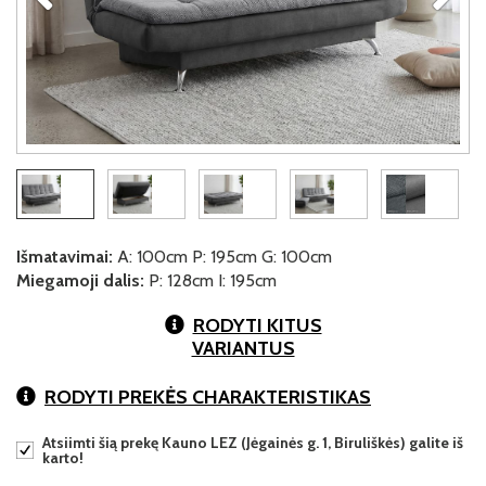
Išmatavimai:
A: 100cm P: 195cm G: 100cm
Miegamoji dalis:
P: 128cm I: 195cm
RODYTI KITUS
VARIANTUS
RODYTI PREKĖS CHARAKTERISTIKAS
Atsiimti šią prekę Kauno LEZ (Jėgainės g. 1, Biruliškės) galite iš
karto!