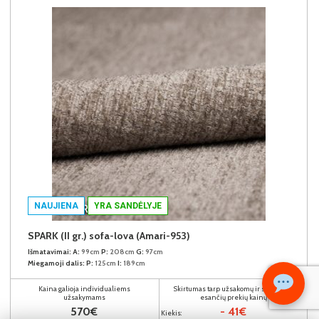
NAUJIENA
YRA SANDĖLYJE
SPARK (II gr.) sofa-lova (Amari-953)
Išmatavimai:
A:
99cm
P:
208cm
G:
97cm
Miegamoji dalis:
P:
125cm
I:
189cm
Kaina galioja individualiems
Skirtumas tarp užsakomų ir sandėlyje
užsakymams
esančių prekių kainų
570€
- 41€
Kiekis: