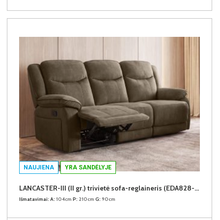
NAUJIENA
YRA SANDĖLYJE
LANCASTER-III (II gr.) trivietė sofa-reglaineris (EDA828-05 Rudas)
Išmatavimai:
A:
104cm
P:
210cm
G:
90cm