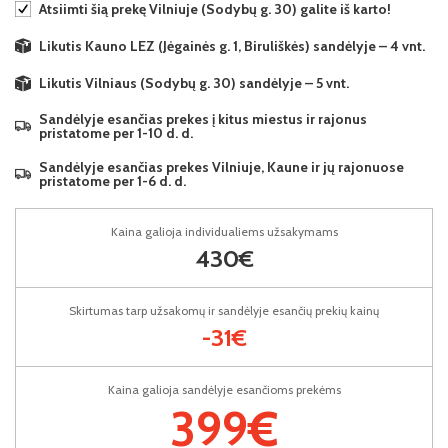
Atsiimti šią prekę Vilniuje (Sodybų g. 30) galite iš karto!
Likutis Kauno LEZ (Jėgainės g. 1, Biruliškės) sandėlyje – 4 vnt.
Likutis Vilniaus (Sodybų g. 30) sandėlyje – 5 vnt.
Sandėlyje esančias prekes į kitus miestus ir rajonus
pristatome per 1-10 d. d.
Sandėlyje esančias prekes Vilniuje, Kaune ir jų rajonuose
pristatome per 1-6 d. d.
Kaina galioja individualiems užsakymams
430€
Skirtumas tarp užsakomų ir sandėlyje esančių prekių kainų
-31€
Kaina galioja sandėlyje esančioms prekėms
399€