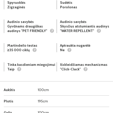
Spyruoklės
Sudėtis
Zigzaginės
Porolonas
Audinio savybės
Audinio savybės
Gyvūnams draugiškas
Skysčius atstumiantis audinys
audinys "PET FRIENDLY"
?
"WATER REPELLENT"
?
Martindeilo testas
Aptraukta nugarėlė
≥35 000 ciklų
?
Ne
?
Tinka kasdieniam miegojimui
Išskleidžiamas mechanizmas
Taip
?
"Click-Clack"
?
Aukštis
100cm
Plotis
195cm
Gylis
100cm