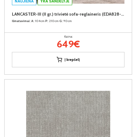
NAUJIENA
YRA SANDĖLYJE
LANCASTER-III (II gr.) trivietė sofa-reglaineris (EDA828-02 Šviesiai rudas)
Išmatavimai:
A:
104cm
P:
210cm
G:
90cm
Kaina:
649€
Į krepšelį