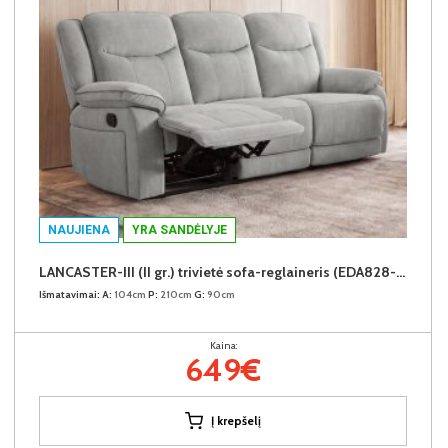
NAUJIENA
YRA SANDĖLYJE
LANCASTER-III (II gr.) trivietė sofa-reglaineris (EDA828-10 Pilkas)
Išmatavimai:
A:
104cm
P:
210cm
G:
90cm
Kaina:
649€
Į krepšelį