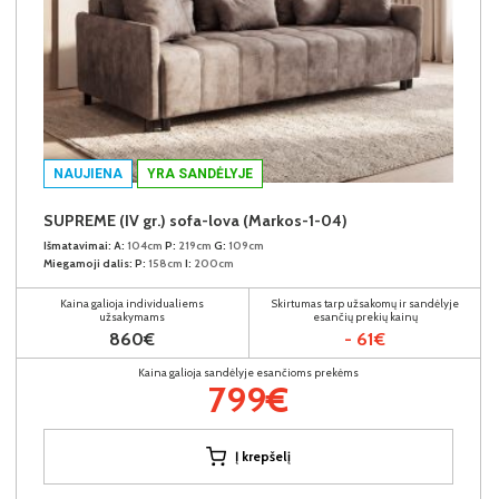
NAUJIENA
YRA SANDĖLYJE
SUPREME (IV gr.) sofa-lova (Markos-1-04)
Išmatavimai:
A:
104cm
P:
219cm
G:
109cm
Miegamoji dalis:
P:
158cm
I:
200cm
Kaina galioja individualiems
Skirtumas tarp užsakomų ir sandėlyje
užsakymams
esančių prekių kainų
860€
- 61€
Kaina galioja sandėlyje esančioms prekėms
799€
Į krepšelį