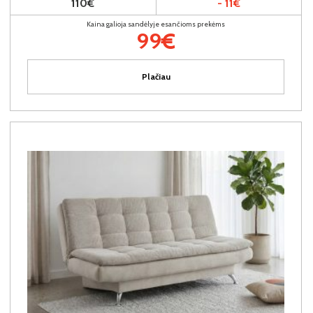
110€
- 11€
Kaina galioja sandėlyje esančioms prekėms
99€
Plačiau