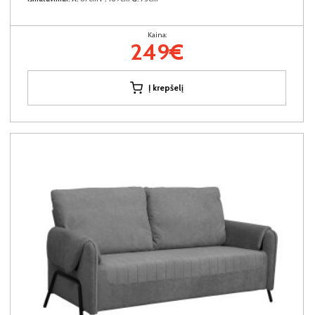
Kaina:
249€
Į krepšelį