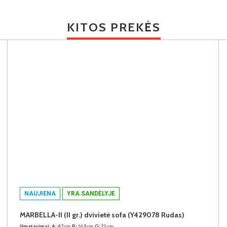
KITOS PREKĖS
NAUJIENA
YRA SANDĖLYJE
MARBELLA-II (II gr.) dvivietė sofa (Y429078 Rudas)
Išmatavimai:
A:
87cm
P:
169cm
G:
75cm