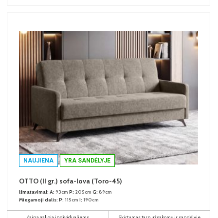
NAUJIENA
YRA SANDĖLYJE
OTTO (II gr.) sofa-lova (Toro-45)
Išmatavimai:
A:
93cm
P:
205cm
G:
89cm
Miegamoji dalis:
P:
115cm
I:
190cm
Kaina galioja individualiems
Skirtumas tarp užsakomų ir sandėlyje