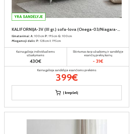
YRA SANDĖLYJE
KALIFORNIJA-3V (III gr.) sofa-lova (Onega-03/Niagara-05)
Išmatavimai:
A:
100cm
P:
195cm
G:
100cm
Miegamoji dalis:
P:
128cm
I:
195cm
Kaina galioja individualiems
Skirtumas tarp užsakomų ir sandėlyje
užsakymams
esančių prekių kainų
430€
- 31€
Kaina galioja sandėlyje esančioms prekėms
399€
Į krepšelį