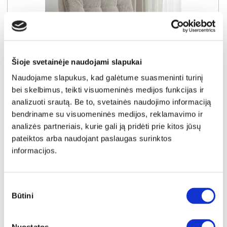
Šioje svetainėje naudojami slapukai
Naudojame slapukus, kad galėtume suasmeninti turinį
bei skelbimus, teikti visuomeninės medijos funkcijas ir
analizuoti srautą. Be to, svetainės naudojimo informaciją
YRA SANDĖLYJE
bendriname su visuomeninės medijos, reklamavimo ir
KALIFORNIJA-F (III gr.) fotelis (Onega-02/Angel-2745)
analizės partneriais, kurie gali ją pridėti prie kitos jūsų
Išmatavimai:
A:
100cm
P:
83cm
G:
90cm
pateiktos arba naudojant paslaugas surinktos
informacijos.
Kaina galioja individualiems
Skirtumas tarp užsakomų ir sandėlyje
užsakymams
esančių prekių kainų
250€
- 21€
Sutikimo
Kaina galioja sandėlyje esančioms prekėms
Būtini
pasirinkimas
229€