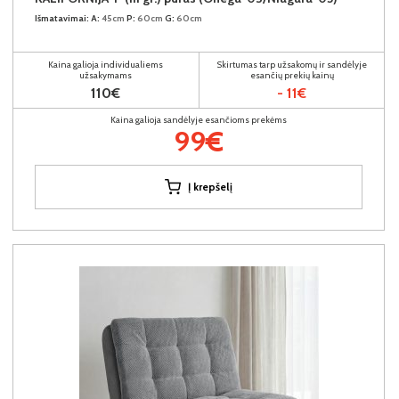
Išmatavimai:
A:
45cm
P:
60cm
G:
60cm
Kaina galioja individualiems
Skirtumas tarp užsakomų ir sandėlyje
užsakymams
esančių prekių kainų
110€
- 11€
Kaina galioja sandėlyje esančioms prekėms
99€
Į krepšelį