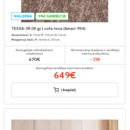
NAUJIENA
YRA SANDĖLYJE
TESSA-3R (III gr.) sofa-lova (Amari-954)
Išmatavimai:
A:
93cm
P:
210cm
G:
112cm
Miegamoji dalis:
P:
164cm
I:
210cm
Kaina galioja individualiems
Skirtumas tarp užsakomų ir sandėlyje
užsakymams
esančių prekių kainų
670€
- 21€
Kaina galioja sandėlyje esančioms prekėms
649€
Į krepšelį