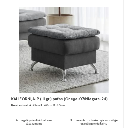
KALIFORNIJA-P (III gr.) pufas (Onega-07/Niagara-24)
Išmatavimai:
A:
45cm
P:
60cm
G:
60cm
Kaina galioja individualiems
Skirtumas tarp užsakomų ir sandėlyje
užsakymams
esančių prekių kainų