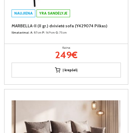
NAUJIENA
YRA SANDĖLYJE
MARBELLA-II (II gr.) dvivietė sofa (Y429074 Pilkas)
Išmatavimai:
A:
87cm
P:
169cm
G:
75cm
Kaina:
249€
Į krepšelį