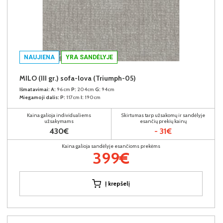
NAUJIENA
YRA SANDĖLYJE
MILO (III gr.) sofa-lova (Triumph-05)
Išmatavimai:
A:
96cm
P:
204cm
G:
94cm
Miegamoji dalis:
P:
117cm
I:
190cm
Kaina galioja individualiems
Skirtumas tarp užsakomų ir sandėlyje
užsakymams
esančių prekių kainų
430€
- 31€
Kaina galioja sandėlyje esančioms prekėms
399€
Į krepšelį