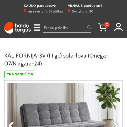
KAUNO parduotuvė:
VILNIAUS parduotuvė:
Jėgainės g. 1, Biruliškės
Sodybų g. 30
0
☰
KALIFORNIJA-3V (III gr.) sofa-lova (Onega-
07/Niagara-24)
YRA SANDĖLYJE