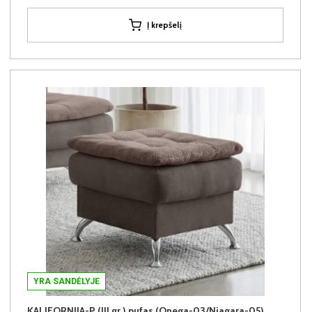
Į krepšelį
YRA SANDĖLYJE
KALIFORNIJA-P (III gr.) pufas (Onega-03/Niagara-05)