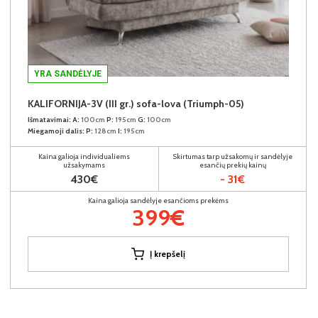
YRA SANDĖLYJE
KALIFORNIJA-3V (III gr.) sofa-lova (Triumph-05)
Išmatavimai:
A:
100cm
P:
195cm
G:
100cm
Miegamoji dalis:
P:
128cm
I:
195cm
Kaina galioja individualiems
Skirtumas tarp užsakomų ir sandėlyje
užsakymams
esančių prekių kainų
430€
- 31€
Kaina galioja sandėlyje esančioms prekėms
399€
Į krepšelį