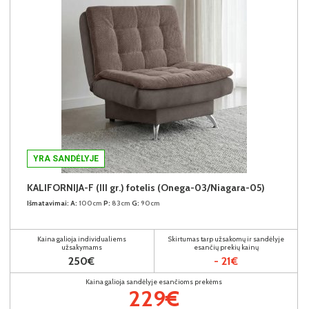
YRA SANDĖLYJE
KALIFORNIJA-F (III gr.) fotelis (Onega-03/Niagara-05)
Išmatavimai:
A:
100cm
P:
83cm
G:
90cm
Kaina galioja individualiems
Skirtumas tarp užsakomų ir sandėlyje
užsakymams
esančių prekių kainų
250€
- 21€
Kaina galioja sandėlyje esančioms prekėms
229€