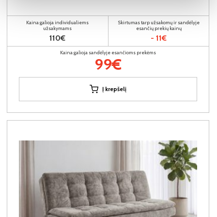
Kaina galioja individualiems
Skirtumas tarp užsakomų ir sandėlyje
užsakymams
esančių prekių kainų
110€
- 11€
Kaina galioja sandėlyje esančioms prekėms
99€
Į krepšelį