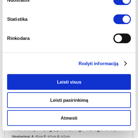
Nuostatos
Į krepšelį
Statistika
Rinkodara
Rodyti informaciją
Leisti visus
Leisti pasirinkimą
YRA SANDĖLYJE
Atmesti
KALIFORNIJA-P (III gr.) pufas (Onega-02/Angel-2745)
Išmatavimai:
A:
45cm
P:
60cm
G:
60cm