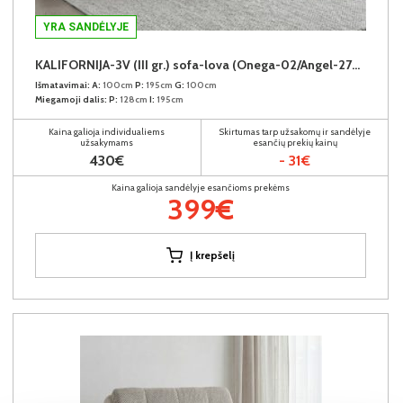
YRA SANDĖLYJE
KALIFORNIJA-3V (III gr.) sofa-lova (Onega-02/Angel-2745)
Išmatavimai:
A:
100cm
P:
195cm
G:
100cm
Miegamoji dalis:
P:
128cm
I:
195cm
Kaina galioja individualiems
Skirtumas tarp užsakomų ir sandėlyje
užsakymams
esančių prekių kainų
430€
- 31€
Kaina galioja sandėlyje esančioms prekėms
399€
Į krepšelį