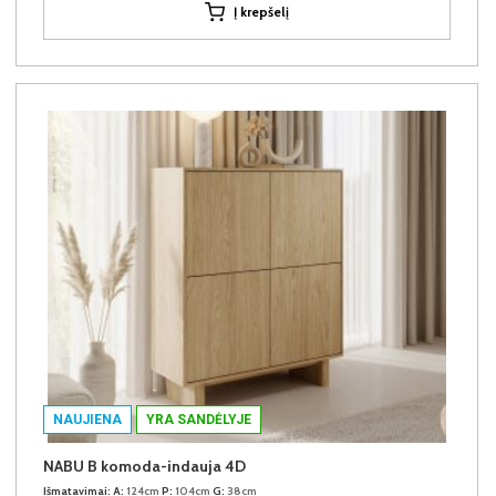
Į krepšelį
NAUJIENA
YRA SANDĖLYJE
NABU B komoda-indauja 4D
Išmatavimai:
A:
124cm
P:
104cm
G:
38cm