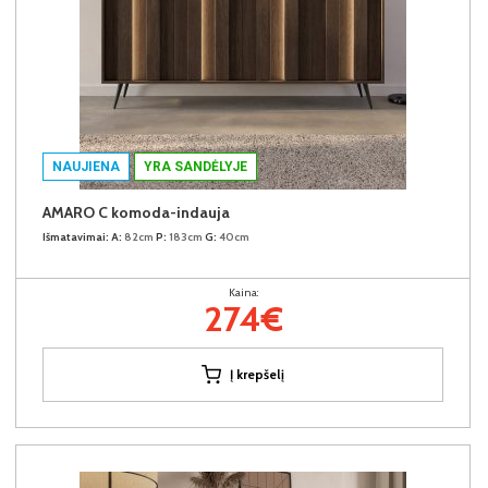
NAUJIENA
YRA SANDĖLYJE
AMARO C komoda-indauja
Išmatavimai:
A:
82cm
P:
183cm
G:
40cm
Kaina:
274€
Į krepšelį