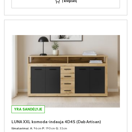
Į krepšelį
YRA SANDĖLYJE
LUNA XXL komoda-indauja 4D4S (Dab Artisan)
Išmatavimai:
A:
96cm
P:
190cm
G:
32cm