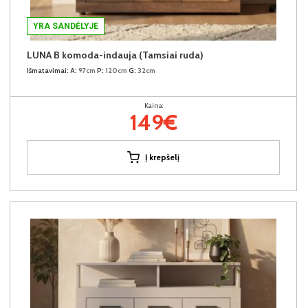
YRA SANDĖLYJE
LUNA B komoda-indauja (Tamsiai ruda)
Išmatavimai:
A:
97cm
P:
120cm
G:
32cm
Kaina:
149€
Į krepšelį