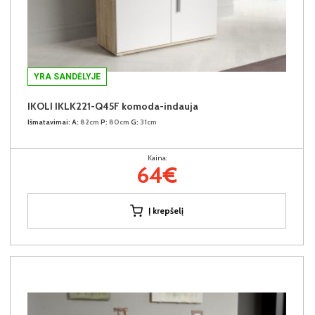
YRA SANDĖLYJE
IKOLI IKLK221-Q45F komoda-indauja
Išmatavimai:
A:
82cm
P:
80cm
G:
31cm
Kaina:
64€
Į krepšelį