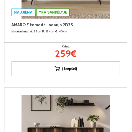
NAUJIENA
YRA SANDĖLYJE
AMARO F komoda-indauja 2D3S
Išmatavimai:
A:
83cm
P:
154cm
G:
40cm
Kaina:
259€
Į krepšelį