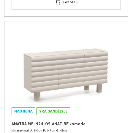
Į krepšelį
NAUJIENA
YRA SANDĖLYJE
ANATRA MF-N24-05-ANAT-BE komoda
Išmatavimai:
A:
80cm
P:
149cm
G:
41cm