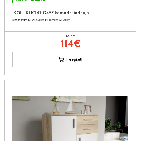
IKOLI IKLK241-Q45F komoda-indauja
Išmatavimai:
A:
82cm
P:
159cm
G:
31cm
Kaina:
114€
Į krepšelį