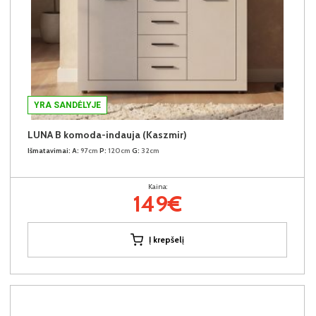
YRA SANDĖLYJE
LUNA B komoda-indauja (Kaszmir)
Išmatavimai:
A:
97cm
P:
120cm
G:
32cm
Kaina:
149€
Į krepšelį