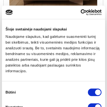
NAUJIENA
YRA SANDĖLYJE
SEMI C komoda-indauja 3D3S
Išmatavimai:
A:
84cm
P:
154cm
G:
40cm
Šioje svetainėje naudojami slapukai
Naudojame slapukus, kad galėtume suasmeninti turinį
Kaina:
319€
bei skelbimus, teikti visuomeninės medijos funkcijas ir
analizuoti srautą. Be to, svetainės naudojimo informaciją
bendriname su visuomeninės medijos, reklamavimo ir
Į krepšelį
analizės partneriais, kurie gali ją pridėti prie kitos jūsų
pateiktos arba naudojant paslaugas surinktos
informacijos.
Sutikimo
Būtini
pasirinkimas