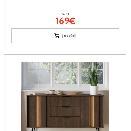
Kaina:
169€
Į krepšelį