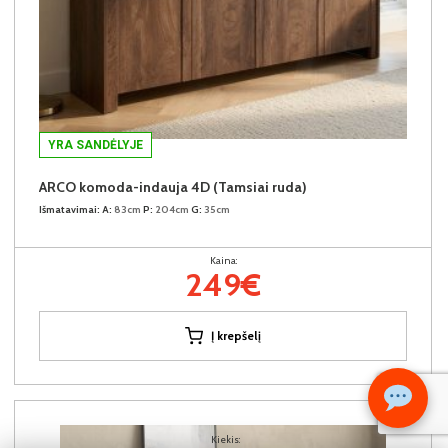
YRA SANDĖLYJE
ARCO komoda-indauja 4D (Tamsiai ruda)
Išmatavimai:
A:
83cm
P:
204cm
G:
35cm
Kaina:
249€
Į krepšelį
Kiekis: