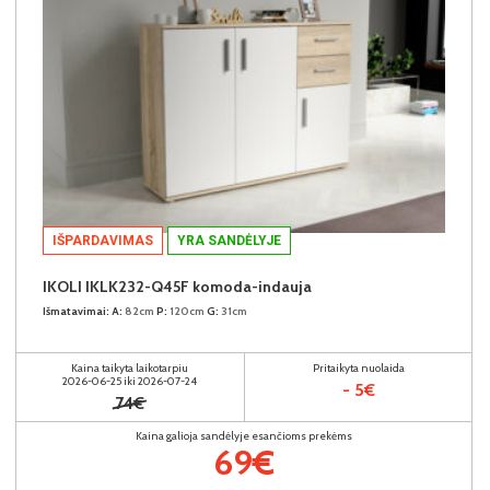
IŠPARDAVIMAS
YRA SANDĖLYJE
IKOLI IKLK232-Q45F komoda-indauja
Išmatavimai:
A:
82cm
P:
120cm
G:
31cm
Kaina taikyta laikotarpiu
Pritaikyta nuolaida
2026-06-25 iki 2026-07-24
- 5€
74€
Kaina galioja sandėlyje esančioms prekėms
69€