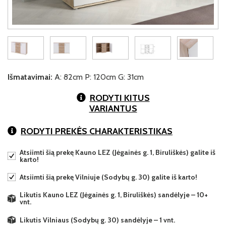
Išmatavimai:
A: 82cm P: 120cm G: 31cm
RODYTI KITUS
VARIANTUS
RODYTI PREKĖS CHARAKTERISTIKAS
Atsiimti šią prekę Kauno LEZ (Jėgainės g. 1, Biruliškės) galite iš
karto!
Atsiimti šią prekę Vilniuje (Sodybų g. 30) galite iš karto!
Likutis Kauno LEZ (Jėgainės g. 1, Biruliškės) sandėlyje – 10+
vnt.
Likutis Vilniaus (Sodybų g. 30) sandėlyje – 1 vnt.