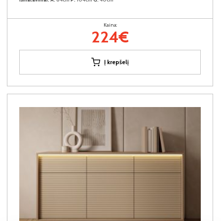
Kaina:
224€
Į krepšelį