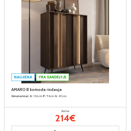
NAUJIENA
YRA SANDĖLYJE
AMARO B komoda-indauja
Išmatavimai:
A:
126cm
P:
94cm
G:
40cm
Kaina:
214€