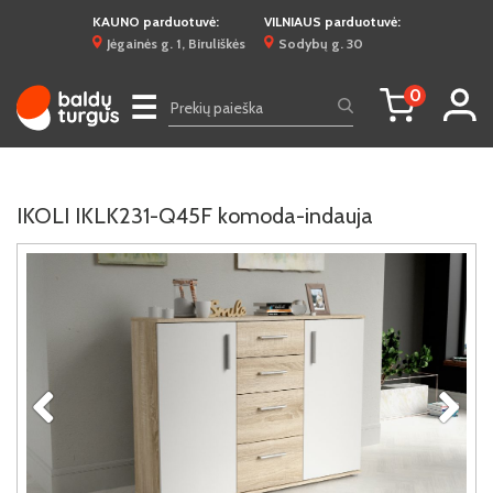
KAUNO parduotuvė:
VILNIAUS parduotuvė:
Jėgainės g. 1, Biruliškės
Sodybų g. 30
0
☰
IKOLI IKLK231-Q45F komoda-indauja