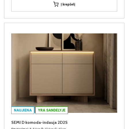
Į krepšelį
NAUJIENA
YRA SANDĖLYJE
SEMI D komoda-indauja 2D2S
Išmatavimai:
A:
84cm
P:
104cm
G:
40cm