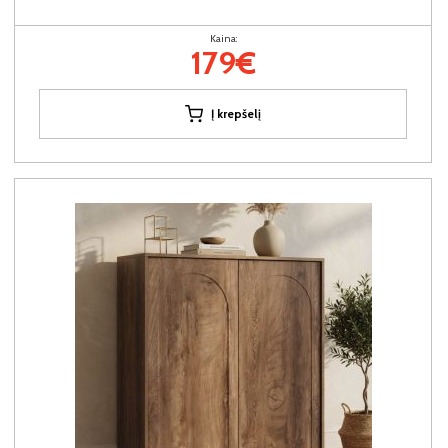
Kaina:
179€
Į krepšelį