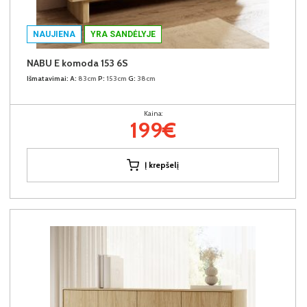
NAUJIENA
YRA SANDĖLYJE
NABU E komoda 153 6S
Išmatavimai:
A:
83cm
P:
153cm
G:
38cm
Kaina:
199€
Į krepšelį