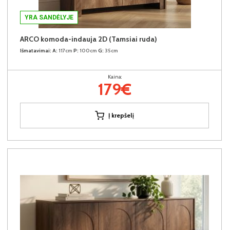
YRA SANDĖLYJE
ARCO komoda-indauja 2D (Tamsiai ruda)
Išmatavimai:
A:
117cm
P:
100cm
G:
35cm
Kaina:
179€
Į krepšelį