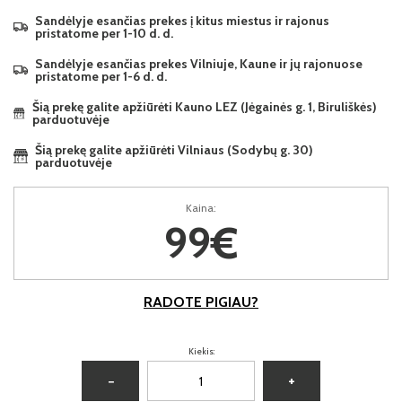
Sandėlyje esančias prekes į kitus miestus ir rajonus
pristatome per 1-10 d. d.
Sandėlyje esančias prekes Vilniuje, Kaune ir jų rajonuose
pristatome per 1-6 d. d.
Šią prekę galite apžiūrėti Kauno LEZ (Jėgainės g. 1, Biruliškės)
parduotuvėje
Šią prekę galite apžiūrėti Vilniaus (Sodybų g. 30)
parduotuvėje
Kaina:
99€
RADOTE PIGIAU?
Kiekis:
−
+