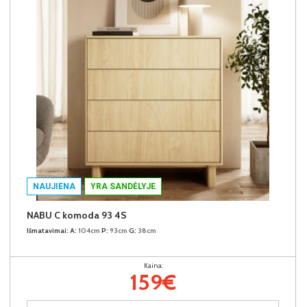
NAUJIENA
YRA SANDĖLYJE
NABU C komoda 93 4S
Išmatavimai:
A:
104cm
P:
93cm
G:
38cm
Kaina:
159€