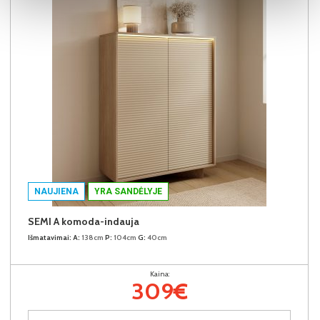
NAUJIENA
YRA SANDĖLYJE
SEMI A komoda-indauja
Išmatavimai:
A:
138cm
P:
104cm
G:
40cm
Kaina:
309€