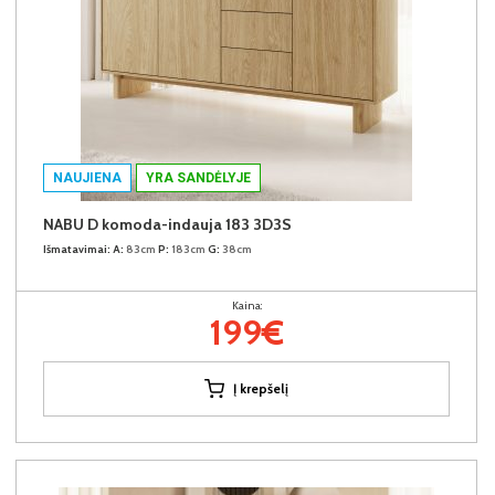
NAUJIENA
YRA SANDĖLYJE
NABU D komoda-indauja 183 3D3S
Išmatavimai:
A:
83cm
P:
183cm
G:
38cm
Kaina:
199€
Į krepšelį