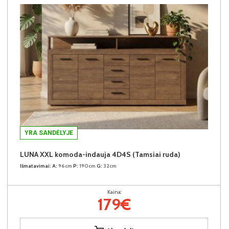
YRA SANDĖLYJE
LUNA XXL komoda-indauja 4D4S (Tamsiai ruda)
Išmatavimai:
A:
96cm
P:
190cm
G:
32cm
Kaina:
179€