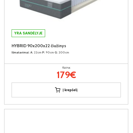
YRA SANDĖLYJE
HYBRID 90x200x22 čiužinys
Išmatavimai:
A:
22cm
P:
90cm
G:
200cm
Kaina:
179€
Į krepšelį