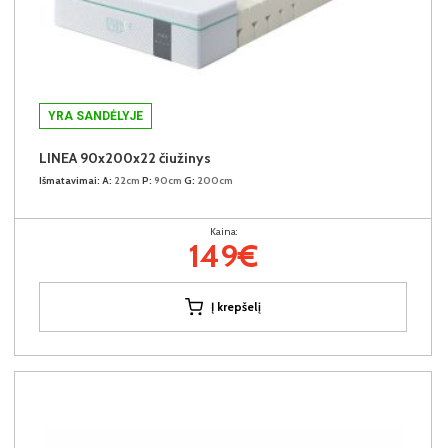
YRA SANDĖLYJE
LINEA 90x200x22 čiužinys
Išmatavimai:
A:
22cm
P:
90cm
G:
200cm
Kaina:
149€
Į krepšelį