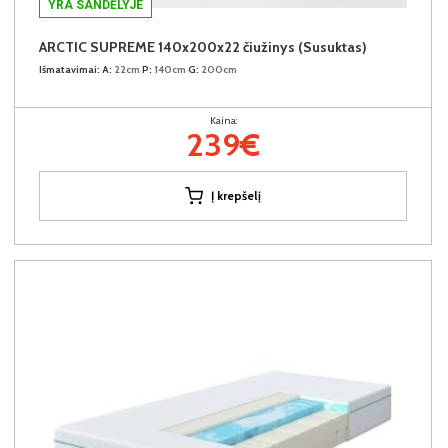
YRA SANDĖLYJE
ARCTIC SUPREME 140x200x22 čiužinys (Susuktas)
Išmatavimai:
A:
22cm
P:
140cm
G:
200cm
Kaina:
239€
Į krepšelį