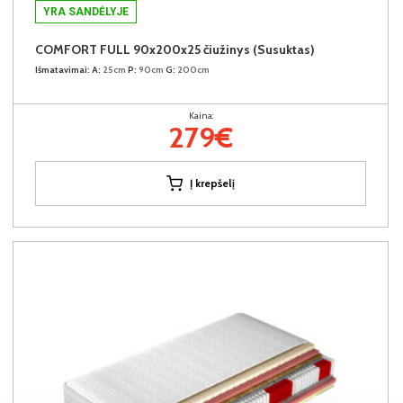
YRA SANDĖLYJE
COMFORT FULL 90x200x25 čiužinys (Susuktas)
Išmatavimai:
A:
25cm
P:
90cm
G:
200cm
Kaina:
279€
Į krepšelį