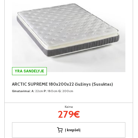
YRA SANDĖLYJE
ARCTIC SUPREME 180x200x22 čiužinys (Susuktas)
Išmatavimai:
A:
22cm
P:
180cm
G:
200cm
Kaina:
279€
Į krepšelį