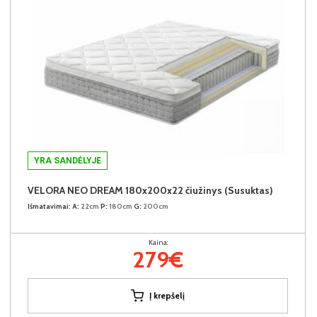
YRA SANDĖLYJE
VELORA NEO DREAM 180x200x22 čiužinys (Susuktas)
Išmatavimai:
A:
22cm
P:
180cm
G:
200cm
Kaina:
279€
Į krepšelį