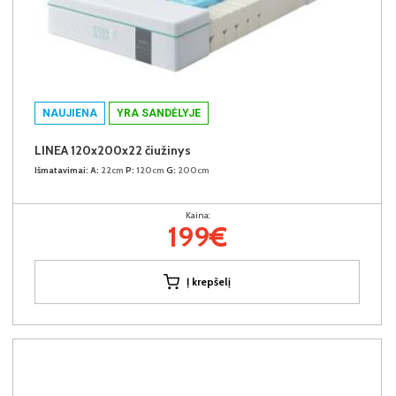
NAUJIENA
YRA SANDĖLYJE
LINEA 120x200x22 čiužinys
Išmatavimai:
A:
22cm
P:
120cm
G:
200cm
Kaina:
199€
Į krepšelį