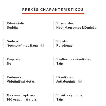
PREKĖS CHARAKTERISTIKOS
Kilmės šalis
Spyruoklės
Serbija
Nepriklausomos kišeninės
Sudėtis
Sudėtis
"Memory" medžiaga
?
Porolonas
Dvipusis
Skalbiamas užvalkalas
Ne
Taip
Kietumas
Užvalkalas
Vidutiniškai kietas
Antialerginis
?
Maksimali apkrova
Susuktas į ruloną
140kg gulimai vietai
Taip