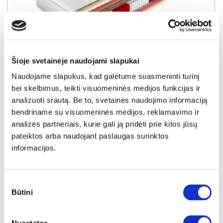
Šioje svetainėje naudojami slapukai
YRA SANDĖLYJE
Naudojame slapukus, kad galėtume suasmeninti turinį
COMFORT FULL 120x200x25 čiužinys (Susuktas)
bei skelbimus, teikti visuomeninės medijos funkcijas ir
Išmatavimai:
A:
25cm
P:
120cm
G:
200cm
analizuoti srautą. Be to, svetainės naudojimo informaciją
bendriname su visuomeninės medijos, reklamavimo ir
Kaina:
analizės partneriais, kurie gali ją pridėti prie kitos jūsų
349€
pateiktos arba naudojant paslaugas surinktos
informacijos.
Į krepšelį
Sutikimo
Būtini
pasirinkimas