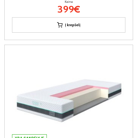
Kaina:
399€
Į krepšelį