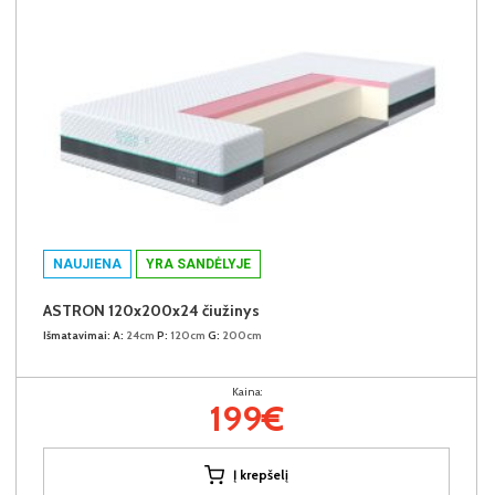
NAUJIENA
YRA SANDĖLYJE
ASTRON 120x200x24 čiužinys
Išmatavimai:
A:
24cm
P:
120cm
G:
200cm
Kaina:
199€
Į krepšelį