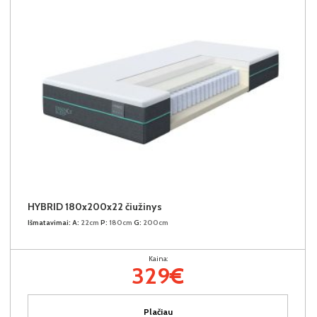
HYBRID 180x200x22 čiužinys
Išmatavimai:
A:
22cm
P:
180cm
G:
200cm
Kaina:
329€
Plačiau