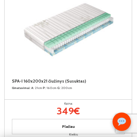
SPA-I 160x200x21 čiužinys (Susuktas)
Išmatavimai:
A:
21cm
P:
160cm
G:
200cm
Kaina:
349€
Plačiau
Kiekis: