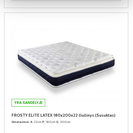
YRA SANDĖLYJE
FROSTY ELITE LATEX 180x200x22 čiužinys (Susuktas)
Išmatavimai:
A:
22cm
P:
180cm
G:
200cm