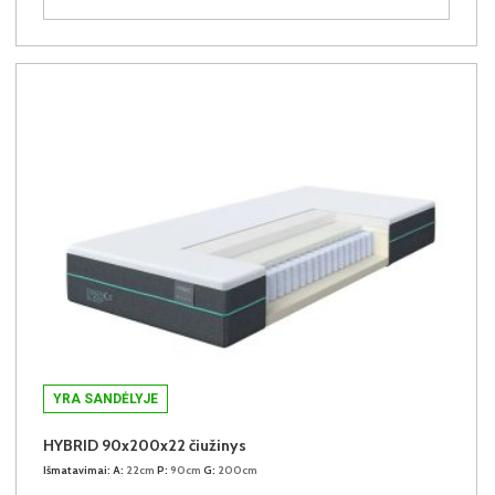
YRA SANDĖLYJE
HYBRID 90x200x22 čiužinys
Išmatavimai:
A:
22cm
P:
90cm
G:
200cm