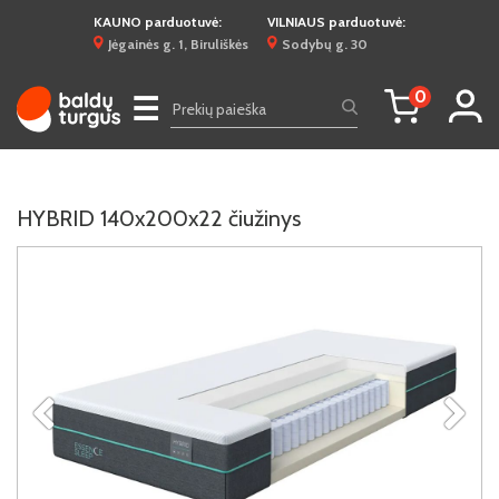
KAUNO parduotuvė:
VILNIAUS parduotuvė:
Jėgainės g. 1, Biruliškės
Sodybų g. 30
0
☰
HYBRID 140x200x22 čiužinys