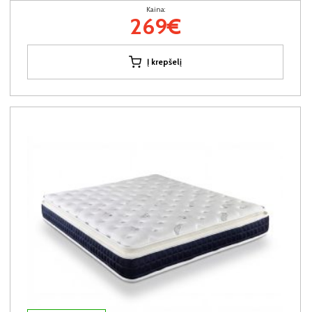
Kaina:
269€
Į krepšelį