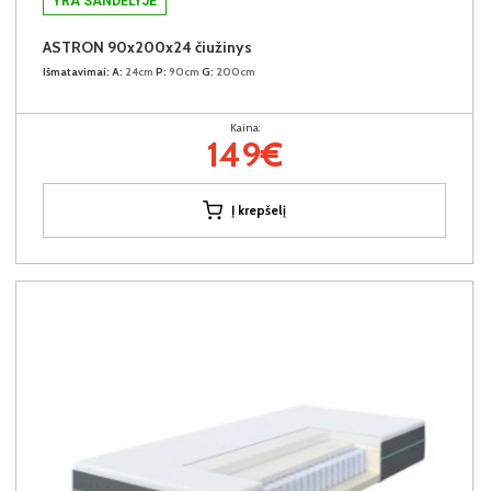
YRA SANDĖLYJE
ASTRON 90x200x24 čiužinys
Išmatavimai:
A:
24cm
P:
90cm
G:
200cm
Kaina:
149€
Į krepšelį