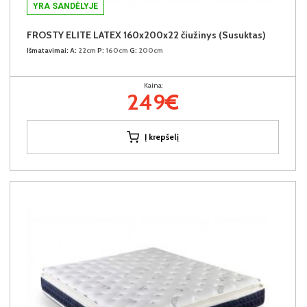
YRA SANDĖLYJE
FROSTY ELITE LATEX 160x200x22 čiužinys (Susuktas)
Išmatavimai:
A:
22cm
P:
160cm
G:
200cm
Kaina:
249€
Į krepšelį