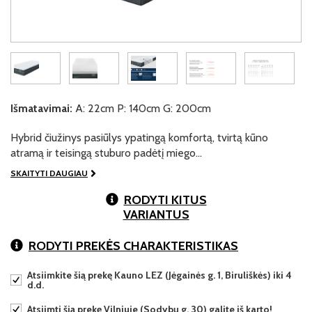
Išmatavimai:
A: 22cm P: 140cm G: 200cm
Hybrid čiužinys pasiūlys ypatingą komfortą, tvirtą kūno
atramą ir teisingą stuburo padėtį miego…
SKAITYTI DAUGIAU
RODYTI KITUS
VARIANTUS
RODYTI PREKĖS CHARAKTERISTIKAS
Atsiimkite šią prekę Kauno LEZ (Jėgainės g. 1, Biruliškės) iki 4
d.d.
Atsiimti šią prekę Vilniuje (Sodybų g. 30) galite iš karto!