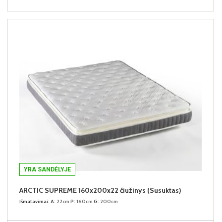
YRA SANDĖLYJE
ARCTIC SUPREME 160x200x22 čiužinys (Susuktas)
Išmatavimai:
A:
22cm
P:
160cm
G:
200cm