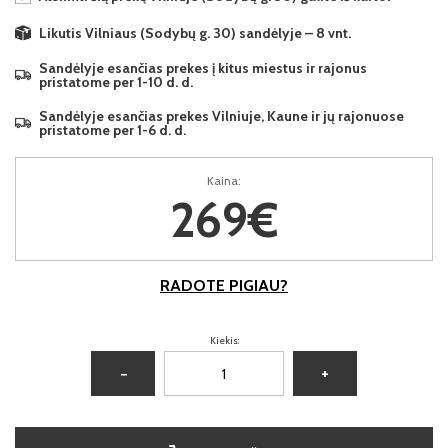
Likutis Vilniaus (Sodybų g. 30) sandėlyje – 8 vnt.
Sandėlyje esančias prekes į kitus miestus ir rajonus
pristatome per 1-10 d. d.
Sandėlyje esančias prekes Vilniuje, Kaune ir jų rajonuose
pristatome per 1-6 d. d.
Kaina:
269€
RADOTE PIGIAU?
Kiekis:
−
+