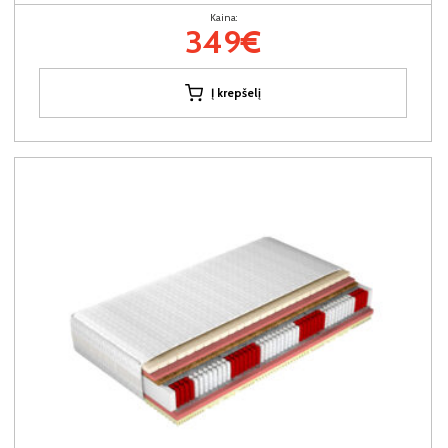
Kaina:
349€
Į krepšelį