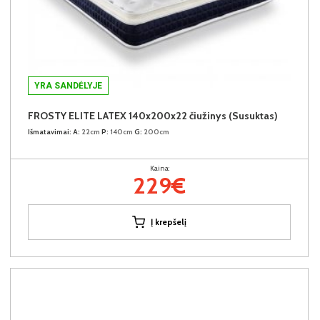
YRA SANDĖLYJE
FROSTY ELITE LATEX 140x200x22 čiužinys (Susuktas)
Išmatavimai:
A:
22cm
P:
140cm
G:
200cm
Kaina:
229€
Į krepšelį