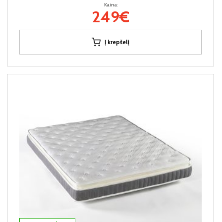
Kaina:
249€
Į krepšelį