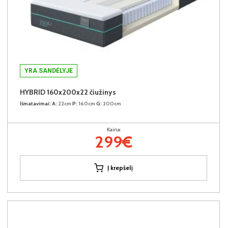
YRA SANDĖLYJE
HYBRID 160x200x22 čiužinys
Išmatavimai:
A:
22cm
P:
160cm
G:
200cm
Kaina:
299€
Į krepšelį