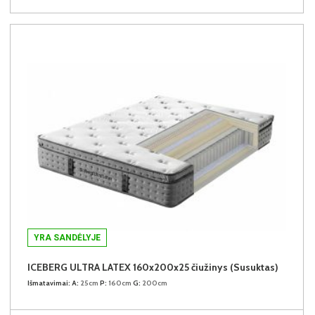
YRA SANDĖLYJE
ICEBERG ULTRA LATEX 160x200x25 čiužinys (Susuktas)
Išmatavimai:
A:
25cm
P:
160cm
G:
200cm