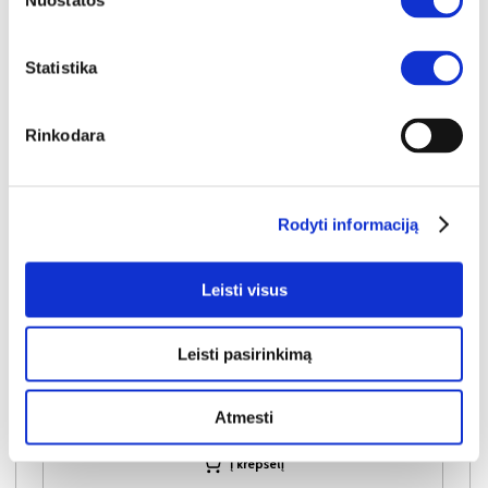
Nuostatos
Statistika
Rinkodara
Rodyti informaciją
YRA SANDĖLYJE
Leisti visus
AIR MEMORY 180x200x25 čiužinys
Išmatavimai:
A:
25cm
P:
180cm
G:
200cm
Leisti pasirinkimą
Kaina:
529€
Atmesti
Į krepšelį