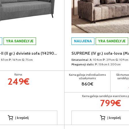
YRA SANDĖLYJE
NAUJIENA
YRA SANDĖLYJE
MARBELLA-II (II gr.) dvivietė sofa (Y429074 Pilkas)
:
87cm
P:
169cm
G:
75cm
Išmatavimai:
A:
104cm
P:
219cm
G:
109cm
Miegamoji dalis:
P:
158cm
I:
200cm
Kaina:
Kaina galioja individualiems
Skirtumas
249€
užsakymams
sandėlyj
860€
Kaina galioja sandėlyje esančioms
799€
Į krepšelį
Į krepšelį