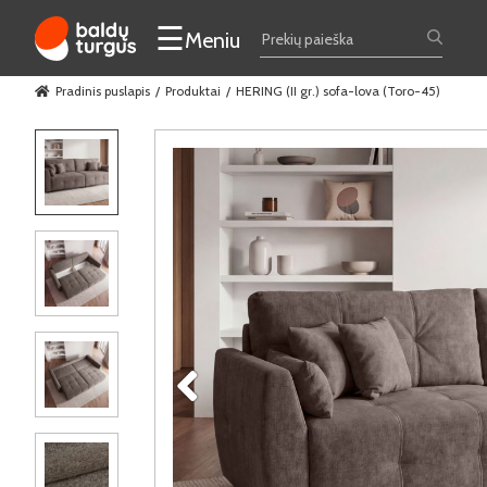
☰
Meniu
Pradinis puslapis
Produktai
HERING (II gr.) sofa-lova (Toro-45)