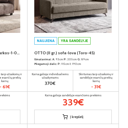
NAUJIENA
YRA SANDĖLYJE
SUPREME (IV gr.) sofa-lova (Markos-1-04)
OTTO (II gr.) sofa-lova (Toro-45)
Išmatavimai:
A:
93cm
P:
205cm
G:
89cm
Miegamoji dalis:
P:
115cm
I:
190cm
 tarp užsakomų ir
Kaina galioja individualiems
Skirtumas tarp užsakomų ir
e esančių prekių
užsakymams
sandėlyje esančių prekių
kainų
kainų
370€
- 61€
- 31€
 prekėms
Kaina galioja sandėlyje esančioms prekėms
339€
Į krepšelį