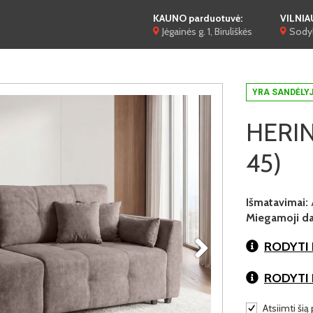
KAUNO parduotuvė:
VILNIA
Jėgainės g. 1, Biruliškės
Sodyb
YRA SANDĖLY
HERING
45)
Išmatavimai:
Miegamoji dal
RODYTI 
RODYTI
Atsiimti šią 