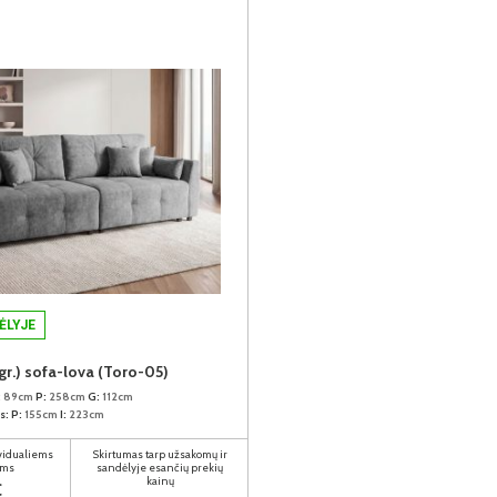
ĖLYJE
gr.) sofa-lova (Toro-05)
:
89cm
P:
258cm
G:
112cm
s:
P:
155cm
I:
223cm
ividualiems
Skirtumas tarp užsakomų ir
ams
sandėlyje esančių prekių
kainų
€