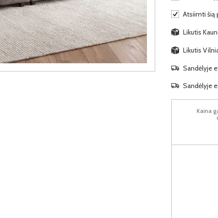
Atsiimti šią
Likutis Kauno
Likutis Viln
Sandėlyje es
Sandėlyje es
Kaina ga