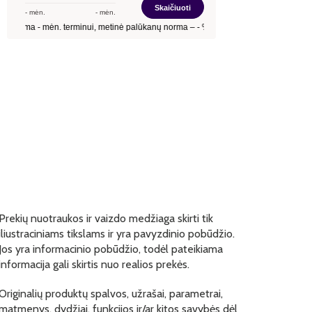
Prekių nuotraukos ir vaizdo medžiaga skirti tik
iliustraciniams tikslams ir yra pavyzdinio pobūdžio.
Jos yra informacinio pobūdžio, todėl pateikiama
informacija gali skirtis nuo realios prekės.
Originalių produktų spalvos, užrašai, parametrai,
matmenys, dydžiai, funkcijos ir/ar kitos savybės dėl