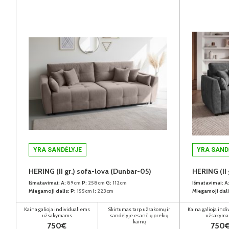
YRA SANDĖLYJE
YRA SAND
HERING (II gr.) sofa-lova (Dunbar-05)
HERING (II 
Išmatavimai:
A:
89cm
P:
258cm
G:
112cm
Išmatavimai:
A
Miegamoji dalis:
P:
155cm
I:
223cm
Miegamoji dali
Kaina galioja individualiems
Skirtumas tarp užsakomų ir
Kaina galioja ind
užsakymams
sandėlyje esančių prekių
užsakym
kainų
750€
750