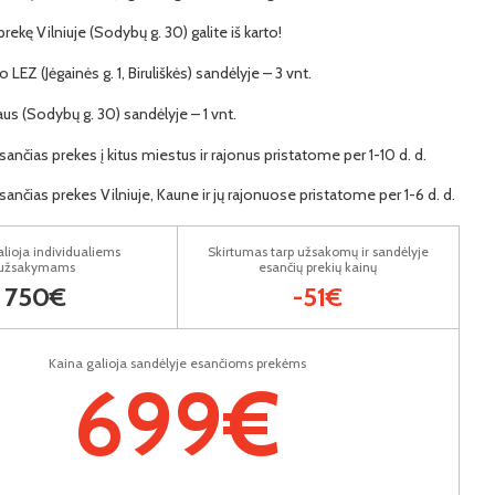
 prekę Vilniuje (Sodybų g. 30) galite iš karto!
 LEZ (Jėgainės g. 1, Biruliškės) sandėlyje – 3 vnt.
iaus (Sodybų g. 30) sandėlyje – 1 vnt.
ančias prekes į kitus miestus ir rajonus pristatome per 1-10 d. d.
ančias prekes Vilniuje, Kaune ir jų rajonuose pristatome per 1-6 d. d.
lioja individualiems
Skirtumas tarp užsakomų ir sandėlyje
užsakymams
esančių prekių kainų
750€
-51€
Kaina galioja sandėlyje esančioms prekėms
699€