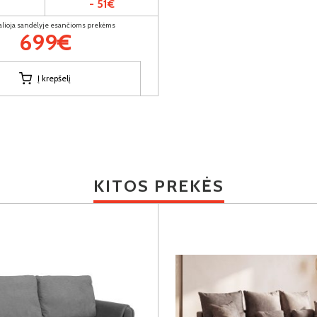
- 51€
alioja sandėlyje esančioms prekėms
699€
Į krepšelį
KITOS PREKĖS