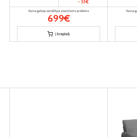
- 51€
Kaina galioja sandėlyje esančioms prekėms
Kaina g
699€
Į krepšelį