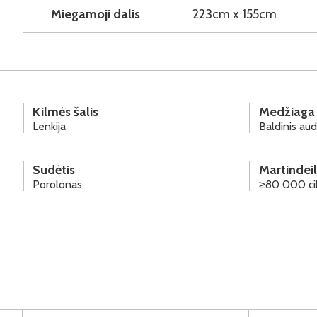
Miegamoji dalis
223cm x 155cm
Kilmės šalis
Medžiaga
Lenkija
Baldinis aud
Sudėtis
Martindeil
Porolonas
≥80 000 ci