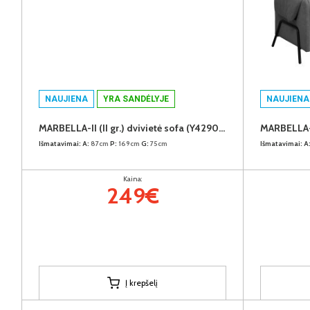
NAUJIENA
YRA SANDĖLYJE
NAUJIENA
MARBELLA-II (II gr.) dvivietė sofa (Y429078 Rudas)
Išmatavimai:
A:
87cm
P:
169cm
G:
75cm
Išmatavimai:
A
Kaina:
249€
Į krepšelį