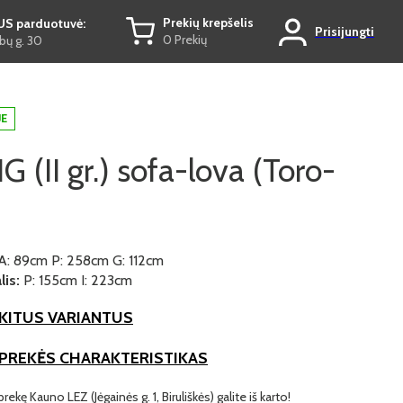
Prekių krepšelis
US parduotuvė:
Prisijungti
0 Prekių
ų g. 30
JE
 (II gr.) sofa-lova (Toro-
A: 89cm P: 258cm G: 112cm
is:
P: 155cm I: 223cm
KITUS VARIANTUS
 PREKĖS CHARAKTERISTIKAS
prekę Kauno LEZ (Jėgainės g. 1, Biruliškės) galite iš karto!