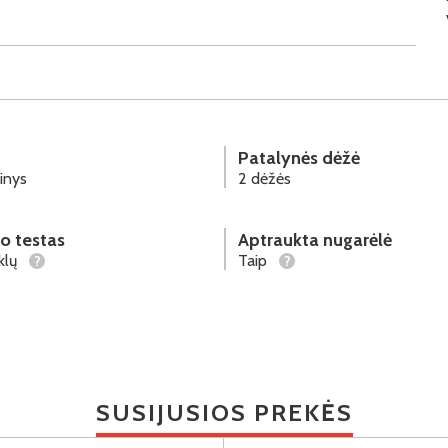
Patalynės dėžė
inys
2 dėžės
o testas
Aptraukta nugarėlė
klų
Taip
?
?
SUSIJUSIOS PREKĖS