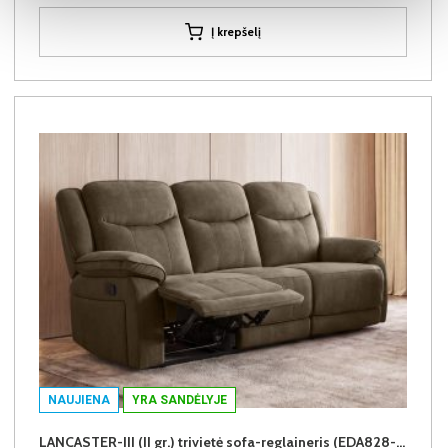
Į krepšelį
NAUJIENA
YRA SANDĖLYJE
LANCASTER-III (II gr.) trivietė sofa-reglaineris (EDA828-05 Rudas)