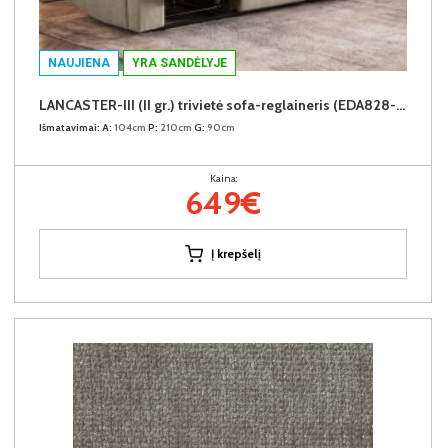
NAUJIENA
YRA SANDĖLYJE
LANCASTER-III (II gr.) trivietė sofa-reglaineris (EDA828-02 Šviesiai rudas)
Išmatavimai:
A:
104cm
P:
210cm
G:
90cm
Kaina:
649€
Į krepšelį