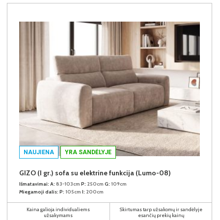
NAUJIENA
YRA SANDĖLYJE
GIZO (I gr.) sofa su elektrine funkcija (Lumo-08)
Išmatavimai:
A:
83-103cm
P:
250cm
G:
109cm
Miegamoji dalis:
P:
105cm
I:
200cm
Kaina galioja individualiems
Skirtumas tarp užsakomų ir sandėlyje
užsakymams
esančių prekių kainų