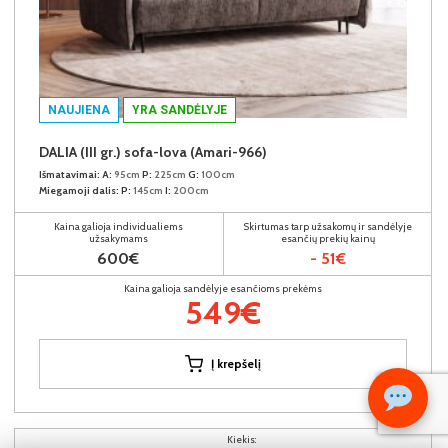
NAUJIENA
YRA SANDĖLYJE
DALIA (III gr.) sofa-lova (Amari-966)
Išmatavimai:
A:
95cm
P:
225cm
G:
100cm
Miegamoji dalis:
P:
145cm
I:
200cm
Kaina galioja individualiems
Skirtumas tarp užsakomų ir sandėlyje
užsakymams
esančių prekių kainų
600€
- 51€
Kaina galioja sandėlyje esančioms prekėms
549€
Į krepšelį
Kiekis: