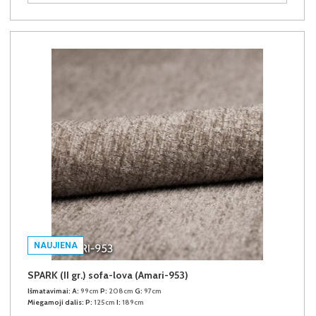
NAUJIENA
SPARK (II gr.) sofa-lova (Amari-953)
Išmatavimai:
A:
99cm
P:
208cm
G:
97cm
Miegamoji dalis:
P:
125cm
I:
189cm