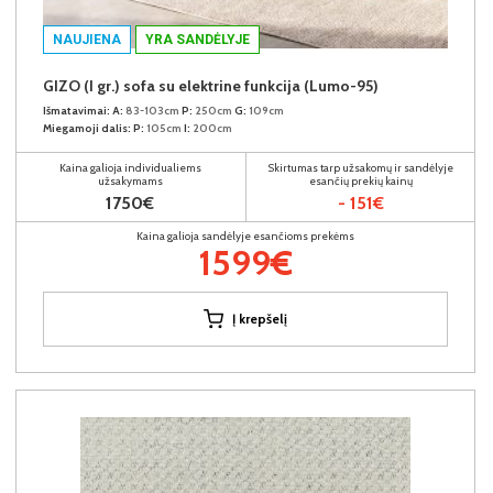
NAUJIENA
YRA SANDĖLYJE
GIZO (I gr.) sofa su elektrine funkcija (Lumo-95)
Išmatavimai:
A:
83-103cm
P:
250cm
G:
109cm
Miegamoji dalis:
P:
105cm
I:
200cm
Kaina galioja individualiems
Skirtumas tarp užsakomų ir sandėlyje
užsakymams
esančių prekių kainų
1750€
- 151€
Kaina galioja sandėlyje esančioms prekėms
1599€
Į krepšelį