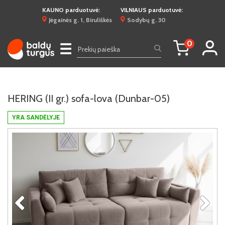
KAUNO parduotuvė:
VILNIAUS parduotuvė:
Jėgainės g. 1, Biruliškės
Sodybų g. 30
0
☰
HERING (II gr.) sofa-lova (Dunbar-05)
YRA SANDĖLYJE