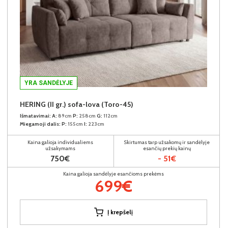
YRA SANDĖLYJE
HERING (II gr.) sofa-lova (Toro-45)
Išmatavimai:
A:
89cm
P:
258cm
G:
112cm
Miegamoji dalis:
P:
155cm
I:
223cm
Kaina galioja individualiems
Skirtumas tarp užsakomų ir sandėlyje
užsakymams
esančių prekių kainų
750€
- 51€
Kaina galioja sandėlyje esančioms prekėms
699€
Į krepšelį