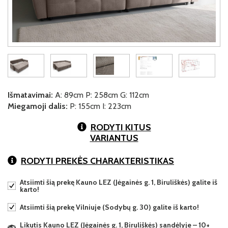
Išmatavimai:
A: 89cm P: 258cm G: 112cm
Miegamoji dalis:
P: 155cm I: 223cm
RODYTI KITUS
VARIANTUS
RODYTI PREKĖS CHARAKTERISTIKAS
Atsiimti šią prekę Kauno LEZ (Jėgainės g. 1, Biruliškės) galite iš
karto!
Atsiimti šią prekę Vilniuje (Sodybų g. 30) galite iš karto!
Likutis Kauno LEZ (Jėgainės g. 1, Biruliškės) sandėlyje – 10+