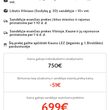
vnt.
Likutis Vilniaus (Sodybų g. 30) sandėlyje – 10+ vnt.
Sandėlyje esančias prekes į kitus miestus ir rajonus
pristatome per 1-10 d. d.
Sandėlyje esančias prekes Vilniuje, Kaune ir jų rajonuose
pristatome per 1-6 d. d.
Šią prekę galite apžiūrėti Kauno LEZ (Jėgainės g. 1, Biruliškės)
parduotuvėje
Kaina galioja individualiems užsakymams
750€
Skirtumas tarp užsakomų ir sandėlyje esančių prekių kainų
-51€
Kaina galioja sandėlyje esančioms prekėms
699€