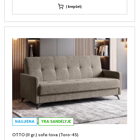
Į krepšelį
NAUJIENA
YRA SANDĖLYJE
OTTO (II gr.) sofa-lova (Toro-45)