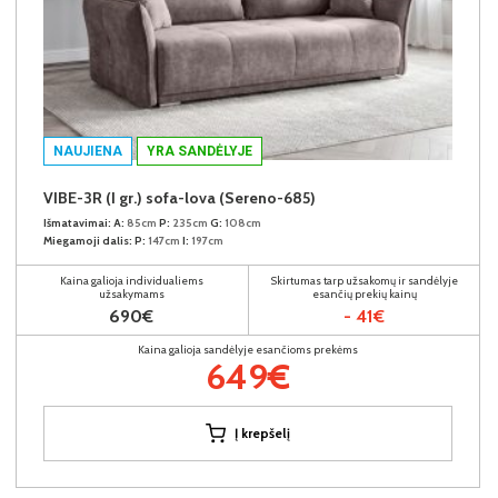
NAUJIENA
YRA SANDĖLYJE
VIBE-3R (I gr.) sofa-lova (Sereno-685)
Išmatavimai:
A:
85cm
P:
235cm
G:
108cm
Miegamoji dalis:
P:
147cm
I:
197cm
Kaina galioja individualiems
Skirtumas tarp užsakomų ir sandėlyje
užsakymams
esančių prekių kainų
690€
- 41€
Kaina galioja sandėlyje esančioms prekėms
649€
Į krepšelį