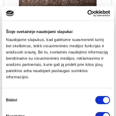
NAUJIENA
YRA SANDĖLYJE
Šioje svetainėje naudojami slapukai
Naudojame slapukus, kad galėtume suasmeninti turinį
TESSA-3R (III gr.) sofa-lova (Amari-954)
bei skelbimus, teikti visuomeninės medijos funkcijas ir
Išmatavimai:
A:
93cm
P:
210cm
G:
112cm
Miegamoji dalis:
P:
164cm
I:
210cm
analizuoti srautą. Be to, svetainės naudojimo informaciją
bendriname su visuomeninės medijos, reklamavimo ir
Kaina galioja individualiems
Skirtumas tarp užsakomų ir sandėlyje
užsakymams
esančių prekių kainų
analizės partneriais, kurie gali ją pridėti prie kitos jūsų
670€
- 21€
pateiktos arba naudojant paslaugas surinktos
Kaina galioja sandėlyje esančioms prekėms
informacijos.
649€
Sutikimo
Į krepšelį
Būtini
pasirinkimas