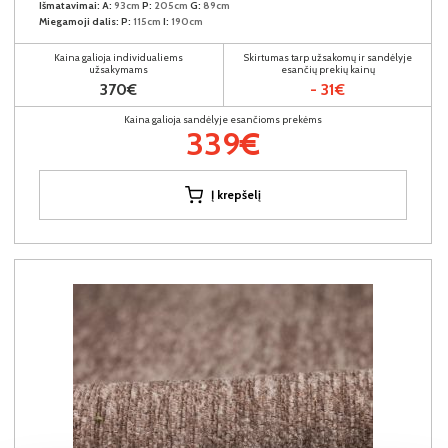
Išmatavimai:
A:
93cm
P:
205cm
G:
89cm
Miegamoji dalis:
P:
115cm
I:
190cm
Kaina galioja individualiems
Skirtumas tarp užsakomų ir sandėlyje
užsakymams
esančių prekių kainų
370€
- 31€
Kaina galioja sandėlyje esančioms prekėms
339€
Į krepšelį