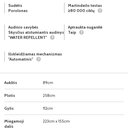
Sudėtis
Martindeilo testas
Porolonas
≥80 000 ciklų
?
Audinio savybės
Aptraukta nugarėlė
Skysčius atstumiantis audinys
Taip
?
"WATER REPELLENT"
?
Išskleidžiamas mechanizmas
"Automatinis"
?
Aukštis
89cm
Plotis
258cm
Gylis
112cm
Miegamoji
223cm x 155cm
dalis