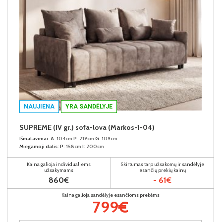
NAUJIENA
YRA SANDĖLYJE
SUPREME (IV gr.) sofa-lova (Markos-1-04)
Išmatavimai:
A:
104cm
P:
219cm
G:
109cm
Miegamoji dalis:
P:
158cm
I:
200cm
Kaina galioja individualiems
Skirtumas tarp užsakomų ir sandėlyje
užsakymams
esančių prekių kainų
860€
- 61€
Kaina galioja sandėlyje esančioms prekėms
799€