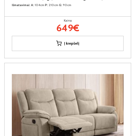
Išmatavimai:
A:
104cm
P:
210cm
G:
90cm
Kaina:
649€
Į krepšelį