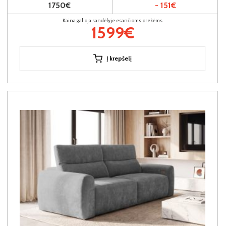
1750€
- 151€
Kaina galioja sandėlyje esančioms prekėms
1599€
Į krepšelį