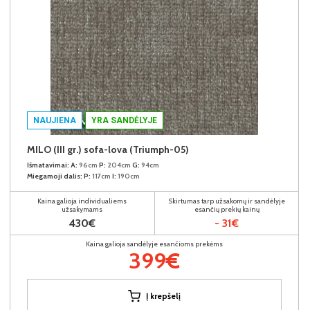
NAUJIENA
YRA SANDĖLYJE
MILO (III gr.) sofa-lova (Triumph-05)
Išmatavimai:
A:
96cm
P:
204cm
G:
94cm
Miegamoji dalis:
P:
117cm
I:
190cm
Kaina galioja individualiems
Skirtumas tarp užsakomų ir sandėlyje
užsakymams
esančių prekių kainų
430€
- 31€
Kaina galioja sandėlyje esančioms prekėms
399€
Į krepšelį