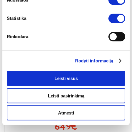
Nuostatos
Statistika
Rinkodara
Rodyti informaciją
Leisti visus
NAUJIENA
YRA SANDĖLYJE
Leisti pasirinkimą
LANCASTER-III (II gr.) trivietė sofa-reglaineris (EDA828-10 Pilkas)
Išmatavimai:
A:
104cm
P:
210cm
G:
90cm
Atmesti
Kaina:
649€