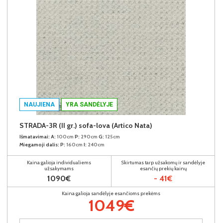
NAUJIENA
YRA SANDĖLYJE
STRADA-3R (II gr.) sofa-lova (Artico Nata)
Išmatavimai:
A:
100cm
P:
290cm
G:
125cm
Miegamoji dalis:
P:
160cm
I:
240cm
Kaina galioja individualiems
Skirtumas tarp užsakomų ir sandėlyje
užsakymams
esančių prekių kainų
1090€
- 41€
Kaina galioja sandėlyje esančioms prekėms
1049€