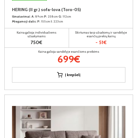
HERING (II gr.) sofa-lova (Toro-05)
Išmatavimai:
A:
89cm
P:
258cm
G:
112cm
Miegamoji dalis:
P:
155cm
I:
223cm
Kaina galioja individualiems
Skirtumas tarp užsakomų ir sandėlyje
užsakymams
esančių prekių kainų
750€
- 51€
Kaina galioja sandėlyje esančioms prekėms
699€
Į krepšelį