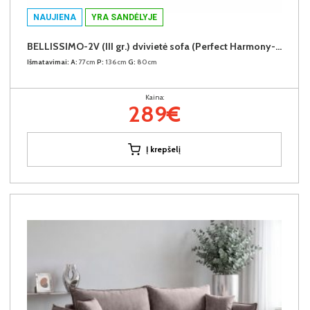
NAUJIENA
YRA SANDĖLYJE
BELLISSIMO-2V (III gr.) dvivietė sofa (Perfect Harmony-85)
Išmatavimai:
A:
77cm
P:
136cm
G:
80cm
Kaina:
289€
Į krepšelį