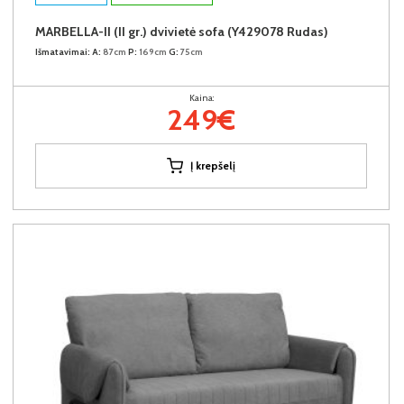
MARBELLA-II (II gr.) dvivietė sofa (Y429078 Rudas)
Išmatavimai:
A:
87cm
P:
169cm
G:
75cm
Kaina:
249€
Į krepšelį