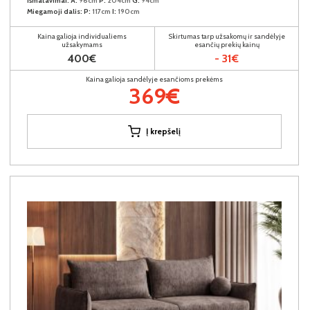
Išmatavimai:
A:
96cm
P:
204cm
G:
94cm
Miegamoji dalis:
P:
117cm
I:
190cm
Kaina galioja individualiems
Skirtumas tarp užsakomų ir sandėlyje
užsakymams
esančių prekių kainų
400€
- 31€
Kaina galioja sandėlyje esančioms prekėms
369€
Į krepšelį