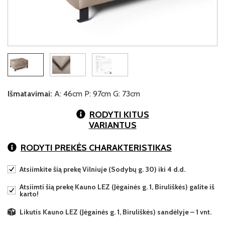
Išmatavimai:
A: 46cm P: 97cm G: 73cm
RODYTI KITUS
VARIANTUS
RODYTI PREKĖS CHARAKTERISTIKAS
Atsiimkite šią prekę Vilniuje (Sodybų g. 30) iki 4 d.d.
Atsiimti šią prekę Kauno LEZ (Jėgainės g. 1, Biruliškės) galite iš
karto!
Likutis Kauno LEZ (Jėgainės g. 1, Biruliškės) sandėlyje – 1 vnt.