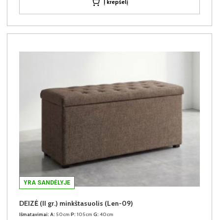
Į krepšelį
YRA SANDĖLYJE
DEIZĖ (II gr.) minkštasuolis (Len-09)
Išmatavimai:
A:
50cm
P:
105cm
G:
40cm