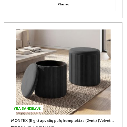
Plačiau
YRA SANDĖLYJE
MONTEX (II gr.) apvalių pufų komplektas (2vnt.) (Velvet #80 Juodas)
Pufas:
A:
45cm
P:
44cm
G:
44cm