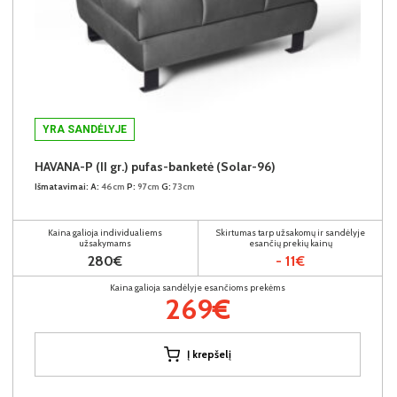
YRA SANDĖLYJE
HAVANA-P (II gr.) pufas-banketė (Solar-96)
Išmatavimai:
A:
46cm
P:
97cm
G:
73cm
Kaina galioja individualiems
Skirtumas tarp užsakomų ir sandėlyje
užsakymams
esančių prekių kainų
280€
- 11€
Kaina galioja sandėlyje esančioms prekėms
269€
Į krepšelį