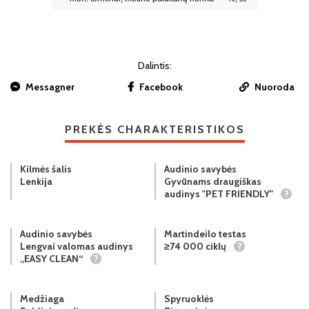
Dalintis:
Messagner
Facebook
Nuoroda
PREKĖS CHARAKTERISTIKOS
Kilmės šalis
Audinio savybės
Lenkija
Gyvūnams draugiškas
audinys "PET FRIENDLY"
?
Audinio savybės
Martindeilo testas
Lengvai valomas audinys
≥74 000 ciklų
?
„EASY CLEAN“
?
Medžiaga
Spyruoklės