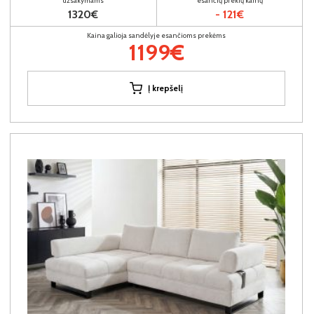
užsakymams
esančių prekių kainų
1320€
- 121€
Kaina galioja sandėlyje esančioms prekėms
1199€
Į krepšelį