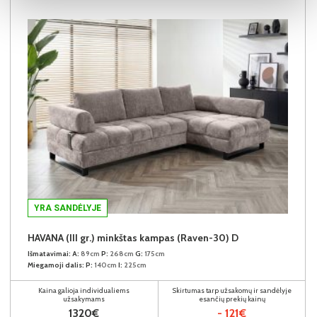
YRA SANDĖLYJE
HAVANA (III gr.) minkštas kampas (Raven-30) D
Išmatavimai:
A:
89cm
P:
268cm
G:
175cm
Miegamoji dalis:
P:
140cm
I:
225cm
Kaina galioja individualiems
Skirtumas tarp užsakomų ir sandėlyje
užsakymams
esančių prekių kainų
1320€
- 121€