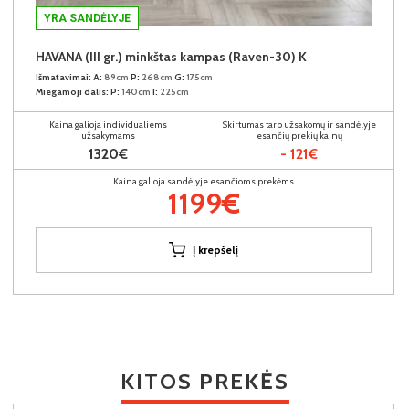
YRA SANDĖLYJE
HAVANA (III gr.) minkštas kampas (Raven-30) K
Išmatavimai:
A:
89cm
P:
268cm
G:
175cm
Miegamoji dalis:
P:
140cm
I:
225cm
Kaina galioja individualiems
Skirtumas tarp užsakomų ir sandėlyje
užsakymams
esančių prekių kainų
1320€
- 121€
Kaina galioja sandėlyje esančioms prekėms
1199€
Į krepšelį
KITOS PREKĖS