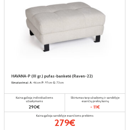
HAVANA-P (III gr.) pufas-banketė (Raven-22)
Išmatavimai:
A:
46cm
P:
97cm
G:
73cm
Kaina galioja individualiems
Skirtumas tarp užsakomų ir sandėlyje
užsakymams
esančių prekių kainų
290€
- 11€
Kaina galioja sandėlyje esančioms prekėms
279€