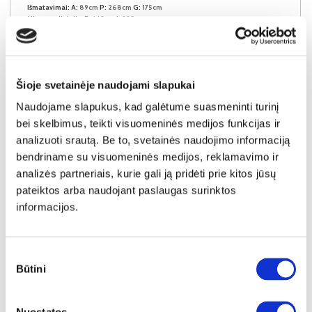
Išmatavimai:
A:
89cm
P:
268cm
G:
175cm
Miegamoji dalis:
P:
140cm
I:
225cm
Kaina galioja individualiems
Skirtumas tarp užsakomų ir sandėlyje
užsakymams
esančių prekių kainų
1270€
- 121€
Šioje svetainėje naudojami slapukai
Kaina galioja sandėlyje esančioms prekėms
1149€
Naudojame slapukus, kad galėtume suasmeninti turinį
bei skelbimus, teikti visuomeninės medijos funkcijas ir
Į krepšelį
analizuoti srautą. Be to, svetainės naudojimo informaciją
bendriname su visuomeninės medijos, reklamavimo ir
analizės partneriais, kurie gali ją pridėti prie kitos jūsų
pateiktos arba naudojant paslaugas surinktos
informacijos.
Sutikimo
Būtini
pasirinkimas