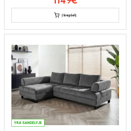
1149€
Į krepšelį
YRA SANDĖLYJE