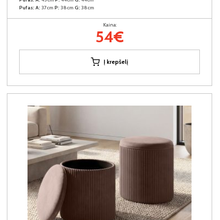
Pufas:
A:
37cm
P:
38cm
G:
38cm
Kaina:
54€
Į krepšelį