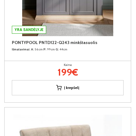
YRA SANDĖLYJE
PONTYPOOL PNTD122-Q243 minkštasuolis
Išmatavimai:
A:
56cm
P:
99cm
G:
44cm
Kaina:
199€
Į krepšelį