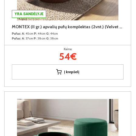
YRA SANDĖLYJE
MONTEX (II gr.) apvalių pufų komplektas (2vnt.) (Velvet #77 Tamsiai rudas)
Pufas:
A:
45cm
P:
44cm
G:
44cm
Pufas:
A:
37cm
P:
38cm
G:
38cm
Kaina:
54€
Į krepšelį