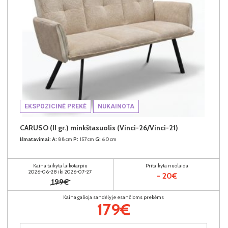
EKSPOZICINĖ PREKĖ
NUKAINOTA
CARUSO (II gr.) minkštasuolis (Vinci-26/Vinci-21)
Išmatavimai:
A:
88cm
P:
157cm
G:
60cm
Kaina taikyta laikotarpiu
Pritaikyta nuolaida
2026-06-28 iki 2026-07-27
- 20€
199€
Kaina galioja sandėlyje esančioms prekėms
179€