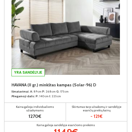
YRA SANDĖLYJE
HAVANA (II gr.) minkštas kampas (Solar-96) D
Išmatavimai:
A:
89cm
P:
268cm
G:
175cm
Miegamoji dalis:
P:
140cm
I:
225cm
Kaina galioja individualiems
Skirtumas tarp užsakomų ir sandėlyje
užsakymams
esančių prekių kainų
1270€
- 121€
Kaina galioja sandėlyje esančioms prekėms