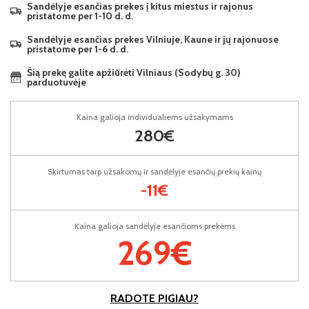
Sandėlyje esančias prekes į kitus miestus ir rajonus
pristatome per 1-10 d. d.
Sandėlyje esančias prekes Vilniuje, Kaune ir jų rajonuose
pristatome per 1-6 d. d.
Šią prekę galite apžiūrėti Vilniaus (Sodybų g. 30)
parduotuvėje
Kaina galioja individualiems užsakymams
280€
Skirtumas tarp užsakomų ir sandėlyje esančių prekių kainų
-11€
Kaina galioja sandėlyje esančioms prekėms
269€
RADOTE PIGIAU?