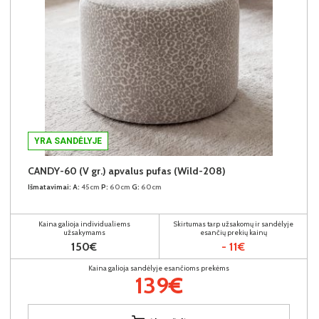
YRA SANDĖLYJE
CANDY-60 (V gr.) apvalus pufas (Wild-208)
Išmatavimai:
A:
45cm
P:
60cm
G:
60cm
Kaina galioja individualiems
Skirtumas tarp užsakomų ir sandėlyje
užsakymams
esančių prekių kainų
150€
- 11€
Kaina galioja sandėlyje esančioms prekėms
139€