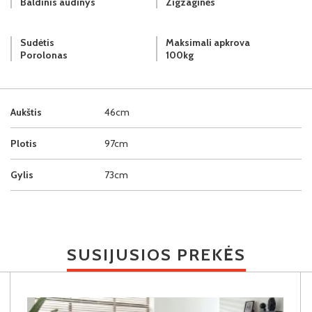
Baldinis audinys
Zigzaginės
Sudėtis
Maksimali apkrova
Porolonas
100kg
Aukštis
46cm
Plotis
97cm
Gylis
73cm
SUSIJUSIOS PREKĖS