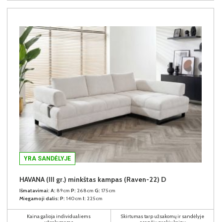
YRA SANDĖLYJE
HAVANA (III gr.) minkštas kampas (Raven-22) D
Išmatavimai:
A:
89cm
P:
268cm
G:
175cm
Miegamoji dalis:
P:
140cm
I:
225cm
Kaina galioja individualiems
Skirtumas tarp užsakomų ir sandėlyje