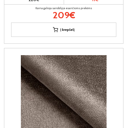
Kaina galioja sandėlyje esančioms prekėms
209€
Į krepšelį