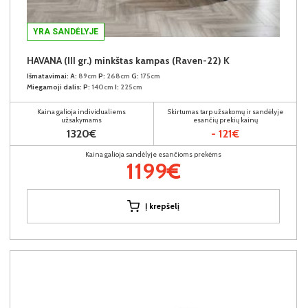
YRA SANDĖLYJE
HAVANA (III gr.) minkštas kampas (Raven-22) K
Išmatavimai:
A:
89cm
P:
268cm
G:
175cm
Miegamoji dalis:
P:
140cm
I:
225cm
Kaina galioja individualiems
Skirtumas tarp užsakomų ir sandėlyje
užsakymams
esančių prekių kainų
1320€
- 121€
Kaina galioja sandėlyje esančioms prekėms
1199€
Į krepšelį