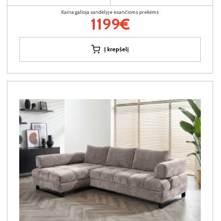
Kaina galioja sandėlyje esančioms prekėms
1199€
Į krepšelį