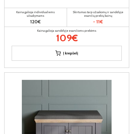
Kaina galioja individualiems
Skirtumas tarp užsakomų ir sandėlyje
užsakymams
esančių prekių kainų
120€
- 11€
Kaina galioja sandėlyje esančioms prekėms
109€
Į krepšelį