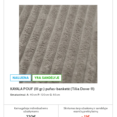
NAUJIENA
YRA SANDĖLYJE
KAYALA POUF (III gr.) pufas-banketė (Tilia Dove-11)
Išmatavimai:
A:
40cm
P:
120cm
G:
85cm
Kaina galioja individualiems
Skirtumas tarp užsakomų ir sandėlyje
užsakymams
esančių prekių kainų
220€
- 11€