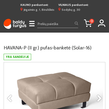
KAUNO parduotuvė:
VILNIAUS parduotuvė:
Jėgainės g. 1, Biruliškės
Sodybų g. 30
0
☰
HAVANA-P (II gr.) pufas-banketė (Solar-16)
YRA SANDĖLYJE