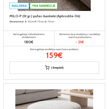
NAUJIENA
YRA SANDĖLYJE
MILO-P (III gr.) pufas-banketė (Aphrodite-06)
Išmatavimai:
A:
43cm
P:
70cm
G:
70cm
Kaina galioja individualiems
Skirtumas tarp užsakomų ir sandėlyje
užsakymams
esančių prekių kainų
180€
- 21€
Kaina galioja sandėlyje esančioms prekėms
159€
Į krepšelį