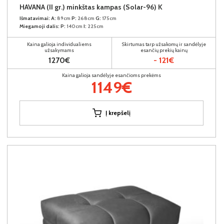
HAVANA (II gr.) minkštas kampas (Solar-96) K
Išmatavimai:
A:
89cm
P:
268cm
G:
175cm
Miegamoji dalis:
P:
140cm
I:
225cm
Kaina galioja individualiems
Skirtumas tarp užsakomų ir sandėlyje
užsakymams
esančių prekių kainų
1270€
- 121€
Kaina galioja sandėlyje esančioms prekėms
1149€
Į krepšelį