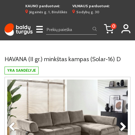
KAUNO parduotuvė:
VILNIAUS parduotuvė:
Jėgainės g. 1, Biruliškės
Sodybų g. 30
0
☰
HAVANA (II gr.) minkštas kampas (Solar-16) D
YRA SANDĖLYJE