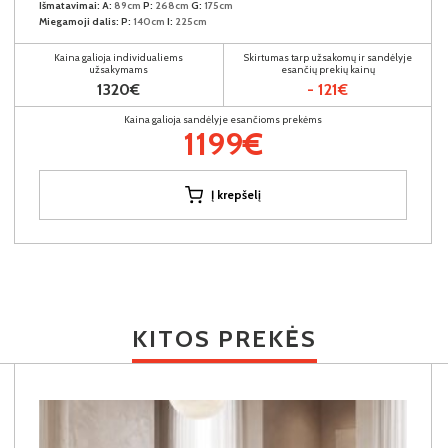
Išmatavimai:
A:
89cm
P:
268cm
G:
175cm
Miegamoji dalis:
P:
140cm
I:
225cm
Kaina galioja individualiems
Skirtumas tarp užsakomų ir sandėlyje
užsakymams
esančių prekių kainų
1320€
- 121€
Kaina galioja sandėlyje esančioms prekėms
1199€
Į krepšelį
KITOS PREKĖS