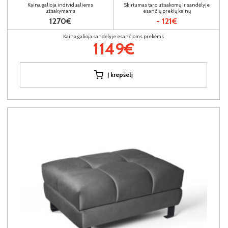
Kaina galioja individualiems
Skirtumas tarp užsakomų ir sandėlyje
užsakymams
esančių prekių kainų
1270€
- 121€
Kaina galioja sandėlyje esančioms prekėms
1149€
Į krepšelį