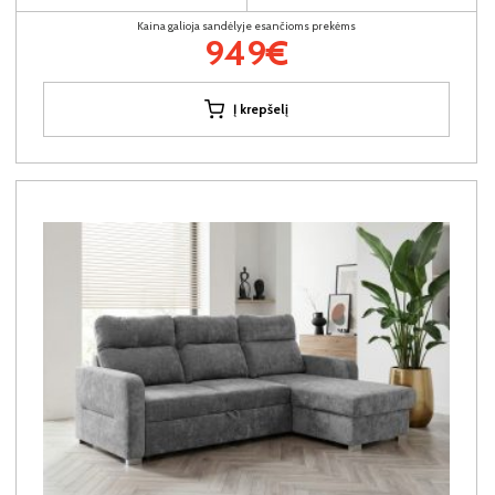
Kaina galioja sandėlyje esančioms prekėms
949€
Į krepšelį