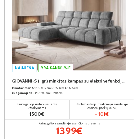
NAUJIENA
YRA SANDĖLYJE
GIOVANNI-S (I gr.) minkštas kampas su elektrine funkcija (Aphrodite-21) K
Išmatavimai:
A:
88-102cm
P:
271cm
G:
176cm
Miegamoji dalis:
P:
90cm
I:
218cm
Kaina galioja individualiems
Skirtumas tarp užsakomų ir sandėlyje
užsakymams
esančių prekių kainų
1500€
- 101€
Kaina galioja sandėlyje esančioms prekėms
1399€