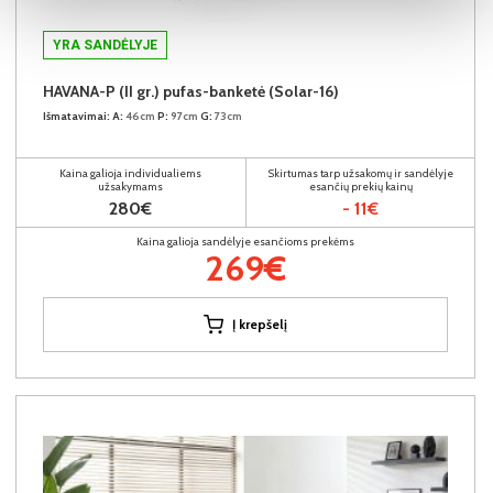
YRA SANDĖLYJE
HAVANA-P (II gr.) pufas-banketė (Solar-16)
Išmatavimai:
A:
46cm
P:
97cm
G:
73cm
Kaina galioja individualiems
Skirtumas tarp užsakomų ir sandėlyje
užsakymams
esančių prekių kainų
280€
- 11€
Kaina galioja sandėlyje esančioms prekėms
269€
Į krepšelį