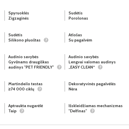
Spyruoklės
Sudėtis
Zigzaginės
Porolonas
Sudėtis
Atlošas
Silikono pluoštas
?
Su pagalvėm
Audinio savybės
Audinio savybės
Gyvūnams draugiškas
Lengvai valomas audinys
audinys "PET FRIENDLY"
?
„EASY CLEAN“
?
Martindeilo testas
Dekoratyvinės pagalvėlės
≥74 000 ciklų
?
Nėra
Aptraukta nugarėlė
Išskleidžiamas mechanizmas
Taip
?
"Delfinas"
?