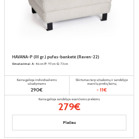
HAVANA-P (III gr.) pufas-banketė (Raven-22)
Išmatavimai:
A:
46cm
P:
97cm
G:
73cm
Kaina galioja individualiems
Skirtumas tarp užsakomų ir sandėlyje
užsakymams
esančių prekių kainų
290€
- 11€
Kaina galioja sandėlyje esančioms prekėms
279€
Plačiau