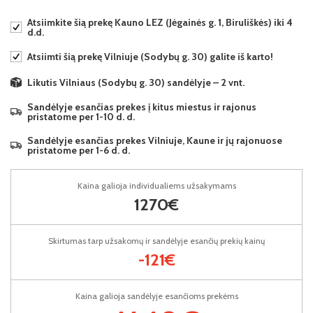
Atsiimkite šią prekę Kauno LEZ (Jėgainės g. 1, Biruliškės) iki 4
d.d.
Atsiimti šią prekę Vilniuje (Sodybų g. 30) galite iš karto!
Likutis Vilniaus (Sodybų g. 30) sandėlyje – 2 vnt.
Sandėlyje esančias prekes į kitus miestus ir rajonus
pristatome per 1-10 d. d.
Sandėlyje esančias prekes Vilniuje, Kaune ir jų rajonuose
pristatome per 1-6 d. d.
Kaina galioja individualiems užsakymams
1270€
Skirtumas tarp užsakomų ir sandėlyje esančių prekių kainų
-121€
Kaina galioja sandėlyje esančioms prekėms