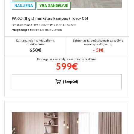
NAUJIENA
YRA SANDĖLYJE
PAKO (II gr.) minkštas kampas (Toro-05)
Išmatavimai:
A:
89-100cm
P:
231cm
G:
162cm
Miegamoji dalis:
P:
123cm
I:
204cm
Kaina galioja individualiems
Skirtumas tarp užsakomų ir sandėlyje
užsakymams
esančių prekių kainų
650€
- 51€
Kaina galioja sandėlyje esančioms prekėms
599€
Į krepšelį