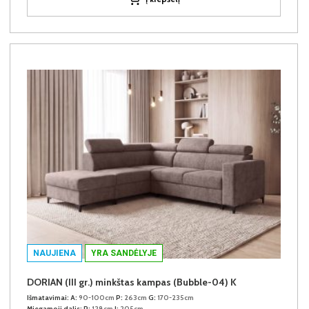
NAUJIENA
YRA SANDĖLYJE
DORIAN (III gr.) minkštas kampas (Bubble-04) K
Išmatavimai:
A:
90-100cm
P:
263cm
G:
170-235cm
Miegamoji dalis:
P:
128cm
I:
205cm