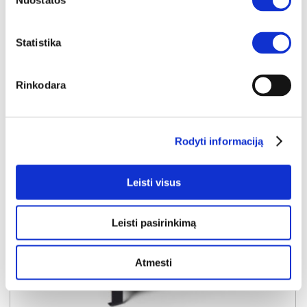
Nuostatos
1270€
- 121€
Kaina galioja sandėlyje esančioms prekėms
1149€
Statistika
Į krepšelį
Rinkodara
Rodyti informaciją
Leisti visus
Leisti pasirinkimą
Atmesti