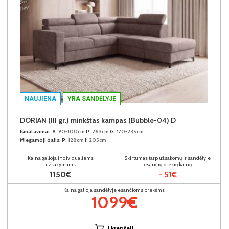
NAUJIENA
YRA SANDĖLYJE
DORIAN (III gr.) minkštas kampas (Bubble-04) D
Išmatavimai:
A:
90-100cm
P:
263cm
G:
170-235cm
Miegamoji dalis:
P:
128cm
I:
205cm
Kaina galioja individualiems
Skirtumas tarp užsakomų ir sandėlyje
užsakymams
esančių prekių kainų
1150€
- 51€
Kaina galioja sandėlyje esančioms prekėms
1099€
Į krepšelį