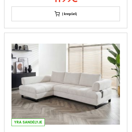
Į krepšelį
YRA SANDĖLYJE