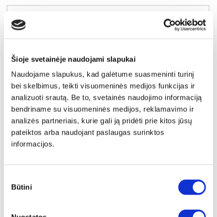
Šioje svetainėje naudojami slapukai
Naudojame slapukus, kad galėtume suasmeninti turinį
bei skelbimus, teikti visuomeninės medijos funkcijas ir
analizuoti srautą. Be to, svetainės naudojimo informaciją
bendriname su visuomeninės medijos, reklamavimo ir
analizės partneriais, kurie gali ją pridėti prie kitos jūsų
pateiktos arba naudojant paslaugas surinktos
informacijos.
YRA SANDĖLYJE
HAVANA (II gr.) minkštas kampas (Solar-16) K
Sutikimo
Išmatavimai:
A:
89cm
P:
268cm
G:
175cm
Būtini
pasirinkimas
Miegamoji dalis:
P:
140cm
I:
225cm
Kaina galioja individualiems
Skirtumas tarp užsakomų ir sandėlyje
užsakymams
esančių prekių kainų