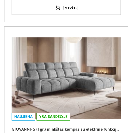
Į krepšelį
NAUJIENA
YRA SANDĖLYJE
GIOVANNI-S (I gr.) minkštas kampas su elektrine funkcija (Aphrodite-21) D