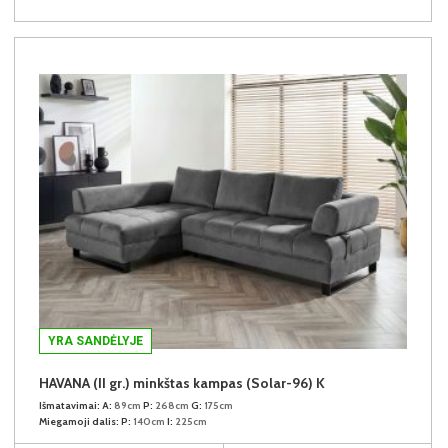
YRA SANDĖLYJE
HAVANA (II gr.) minkštas kampas (Solar-96) K
Išmatavimai:
A:
89cm
P:
268cm
G:
175cm
Miegamoji dalis:
P:
140cm
I:
225cm