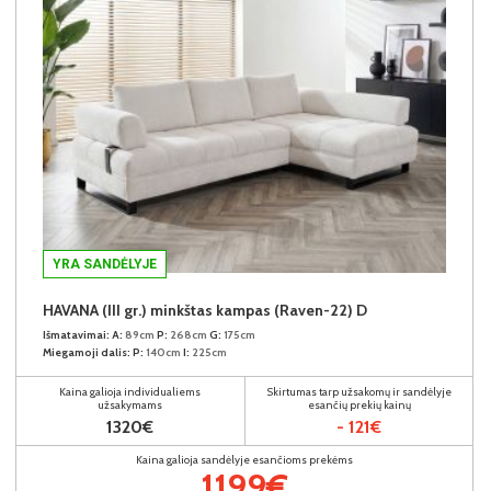
YRA SANDĖLYJE
HAVANA (III gr.) minkštas kampas (Raven-22) D
Išmatavimai:
A:
89cm
P:
268cm
G:
175cm
Miegamoji dalis:
P:
140cm
I:
225cm
Kaina galioja individualiems
Skirtumas tarp užsakomų ir sandėlyje
užsakymams
esančių prekių kainų
1320€
- 121€
Kaina galioja sandėlyje esančioms prekėms
1199€