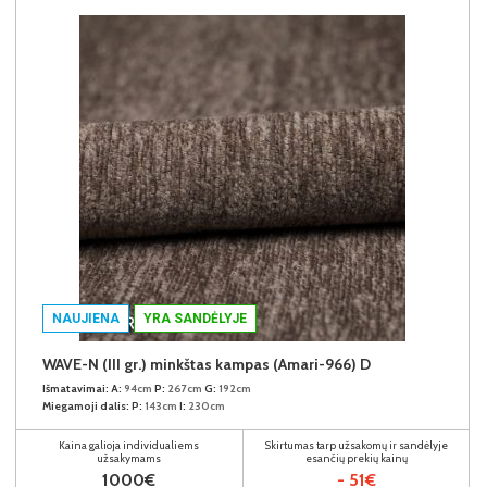
NAUJIENA
YRA SANDĖLYJE
WAVE-N (III gr.) minkštas kampas (Amari-966) D
Išmatavimai:
A:
94cm
P:
267cm
G:
192cm
Miegamoji dalis:
P:
143cm
I:
230cm
Kaina galioja individualiems
Skirtumas tarp užsakomų ir sandėlyje
užsakymams
esančių prekių kainų
1000€
- 51€