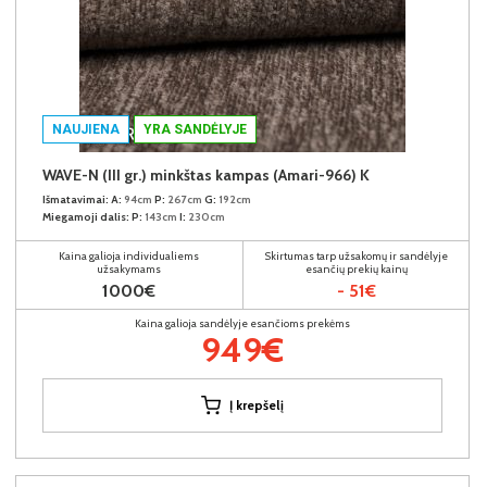
NAUJIENA
YRA SANDĖLYJE
WAVE-N (III gr.) minkštas kampas (Amari-966) K
Išmatavimai:
A:
94cm
P:
267cm
G:
192cm
Miegamoji dalis:
P:
143cm
I:
230cm
Kaina galioja individualiems
Skirtumas tarp užsakomų ir sandėlyje
užsakymams
esančių prekių kainų
1000€
- 51€
Kaina galioja sandėlyje esančioms prekėms
949€
Į krepšelį