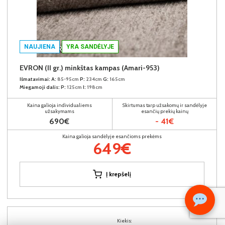
NAUJIENA
YRA SANDĖLYJE
EVRON (II gr.) minkštas kampas (Amari-953)
Išmatavimai:
A:
85-95cm
P:
234cm
G:
165cm
Miegamoji dalis:
P:
125cm
I:
198cm
Kaina galioja individualiems
Skirtumas tarp užsakomų ir sandėlyje
užsakymams
esančių prekių kainų
690€
- 41€
Kaina galioja sandėlyje esančioms prekėms
649€
Į krepšelį
Kiekis: