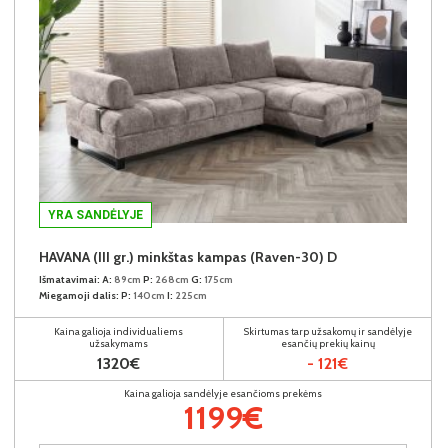
YRA SANDĖLYJE
HAVANA (III gr.) minkštas kampas (Raven-30) D
Išmatavimai:
A:
89cm
P:
268cm
G:
175cm
Miegamoji dalis:
P:
140cm
I:
225cm
Kaina galioja individualiems
Skirtumas tarp užsakomų ir sandėlyje
užsakymams
esančių prekių kainų
1320€
- 121€
Kaina galioja sandėlyje esančioms prekėms
1199€