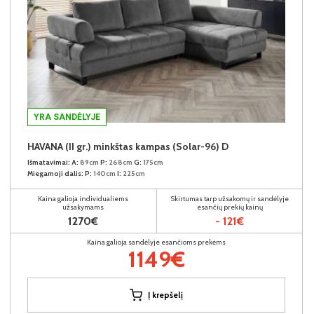
YRA SANDĖLYJE
HAVANA (II gr.) minkštas kampas (Solar-96) D
Išmatavimai:
A:
89cm
P:
268cm
G:
175cm
Miegamoji dalis:
P:
140cm
I:
225cm
Kaina galioja individualiems
Skirtumas tarp užsakomų ir sandėlyje
užsakymams
esančių prekių kainų
1270€
- 121€
Kaina galioja sandėlyje esančioms prekėms
1149€
Į krepšelį