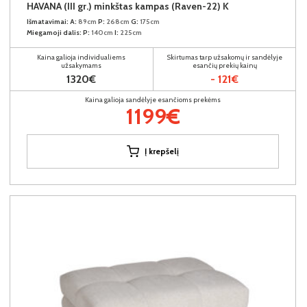
HAVANA (III gr.) minkštas kampas (Raven-22) K
Išmatavimai:
A:
89cm
P:
268cm
G:
175cm
Miegamoji dalis:
P:
140cm
I:
225cm
Kaina galioja individualiems
Skirtumas tarp užsakomų ir sandėlyje
užsakymams
esančių prekių kainų
1320€
- 121€
Kaina galioja sandėlyje esančioms prekėms
1199€
Į krepšelį