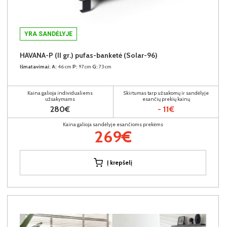
YRA SANDĖLYJE
HAVANA-P (II gr.) pufas-banketė (Solar-96)
Išmatavimai:
A:
46cm
P:
97cm
G:
73cm
Kaina galioja individualiems
Skirtumas tarp užsakomų ir sandėlyje
užsakymams
esančių prekių kainų
280€
- 11€
Kaina galioja sandėlyje esančioms prekėms
269€
Į krepšelį