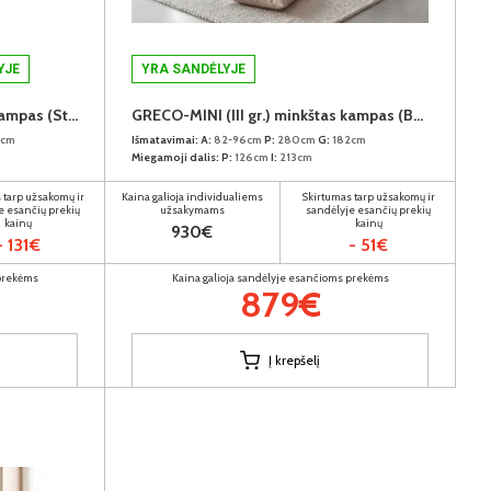
YJE
YRA SANDĖLYJE
GRECO-MINI (III gr.) minkštas kampas (Stratos-9120) D
GRECO-MINI (III gr.) minkštas kampas (Bangkok Taupe) K
2cm
Išmatavimai:
A:
82-96cm
P:
280cm
G:
182cm
Miegamoji dalis:
P:
126cm
I:
213cm
 tarp užsakomų ir
Kaina galioja individualiems
Skirtumas tarp užsakomų ir
e esančių prekių
užsakymams
sandėlyje esančių prekių
kainų
kainų
930€
- 131€
- 51€
 prekėms
Kaina galioja sandėlyje esančioms prekėms
879€
Į krepšelį