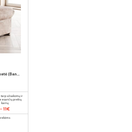
GRECO PUFA (III gr.) pufas-banketė (Bangkok Trufa)
 tarp užsakomų ir
e esančių prekių
kainų
- 11€
 prekėms