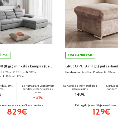
ĖLYJE
YRA SANDĖLYJE
GRECO-MINI (II gr.) minkštas kampas (Letto-92) D
:
82-96cm
P:
280cm
G:
182cm
Išmatavimai:
A:
40cm
P:
68cm
G:
68cm
s:
P:
126cm
I:
213cm
ividualiems
Skirtumas tarp užsakomų ir
Kaina galioja individualiems
Skirtumas
ams
sandėlyje esančių prekių
užsakymams
sandėlyj
kainų
€
140€
- 51€
alioja sandėlyje esančioms prekėms
Kaina galioja sandėlyje esančioms
829€
129€