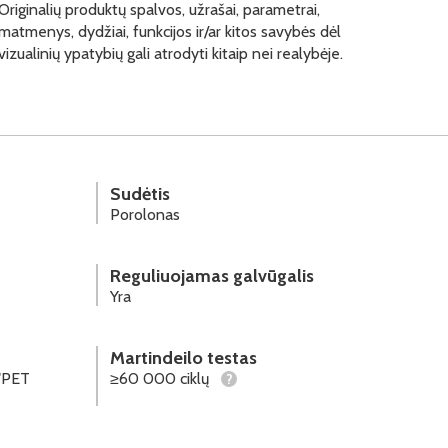
Originalių produktų spalvos, užrašai, parametrai,
matmenys, dydžiai, funkcijos ir/ar kitos savybės dėl
vizualinių ypatybių gali atrodyti kitaip nei realybėje.
Sudėtis
Porolonas
Reguliuojamas galvūgalis
Yra
Martindeilo testas
"PET
≥60 000 ciklų
?