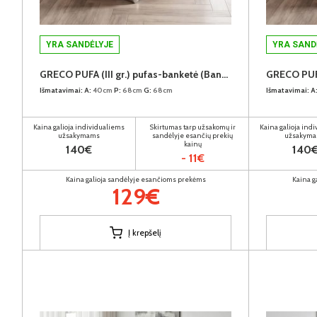
YRA SANDĖLYJE
YRA SAND
GRECO PUFA (III gr.) pufas-banketė (Bangkok Taupe)
Išmatavimai:
A:
40cm
P:
68cm
G:
68cm
Išmatavimai:
A
Kaina galioja individualiems
Skirtumas tarp užsakomų ir
Kaina galioja ind
užsakymams
sandėlyje esančių prekių
užsakym
kainų
140€
140
- 11€
Kaina galioja sandėlyje esančioms prekėms
Kaina g
129€
Į krepšelį