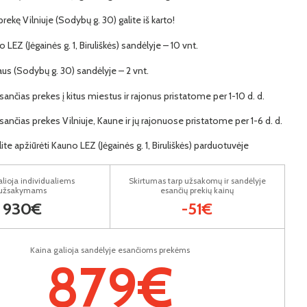
 prekę Vilniuje (Sodybų g. 30) galite iš karto!
o LEZ (Jėgainės g. 1, Biruliškės) sandėlyje – 10 vnt.
iaus (Sodybų g. 30) sandėlyje – 2 vnt.
ančias prekes į kitus miestus ir rajonus pristatome per 1-10 d. d.
ančias prekes Vilniuje, Kaune ir jų rajonuose pristatome per 1-6 d. d.
lite apžiūrėti Kauno LEZ (Jėgainės g. 1, Biruliškės) parduotuvėje
lioja individualiems
Skirtumas tarp užsakomų ir sandėlyje
užsakymams
esančių prekių kainų
930€
-51€
Kaina galioja sandėlyje esančioms prekėms
879€