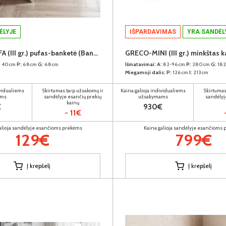
ĖLYJE
IŠPARDAVIMAS
YRA SANDĖL
GRECO PUFA (III gr.) pufas-banketė (Bangkok Ash)
:
40cm
P:
68cm
G:
68cm
Išmatavimai:
A:
82-96cm
P:
280cm
G:
18
Miegamoji dalis:
P:
126cm
I:
213cm
ividualiems
Skirtumas tarp užsakomų ir
Kaina galioja individualiems
Skirtumas
ams
sandėlyje esančių prekių
užsakymams
sandėlyj
kainų
€
930€
- 11€
alioja sandėlyje esančioms prekėms
Kaina galioja sandėlyje esančioms
129€
799€
Į krepšelį
Į krepšelį