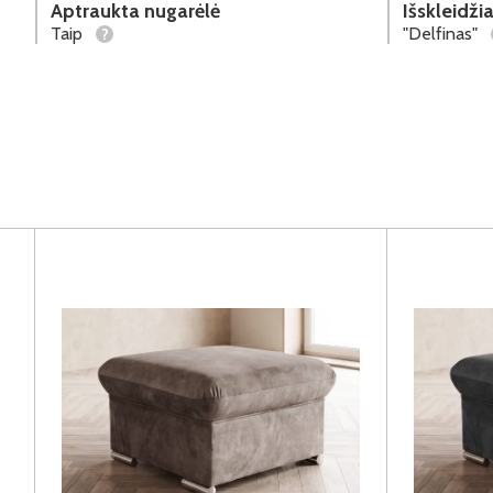
Aptraukta nugarėlė
Išskleidž
Taip
"Delfinas"
?