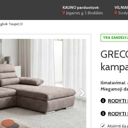
KAUNO parduotuvė:
VILNIA
Jėgainės g. 1, Biruliškės
Sodyb
ngkok Taupe) D
YRA SANDĖLY
GRECO-
kampa
Išmatavimai:
Miegamoji dal
RODYTI 
RODYTI
Atsiimti šią 