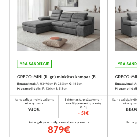
YRA SANDĖLYJE
YRA SAND
GRECO-MINI (III gr.) minkštas kampas (Bangkok Ash) K
Išmatavimai:
A:
82-96cm
P:
280cm
G:
182cm
Išmatavimai:
A
Miegamoji dalis:
P:
126cm
I:
213cm
Miegamoji dali
Kaina galioja individualiems
Skirtumas tarp užsakomų ir
Kaina galioja ind
užsakymams
sandėlyje esančių prekių
užsakym
kainų
930€
880
- 51€
Kaina galioja sandėlyje esančioms prekėms
Kaina g
879€