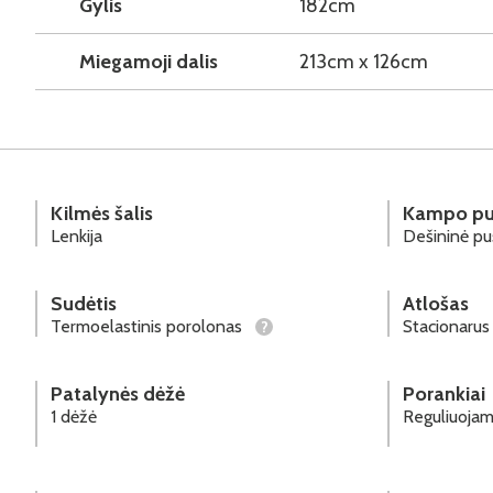
Gylis
182cm
Miegamoji dalis
213cm x 126cm
Kilmės šalis
Kampo pu
Lenkija
Dešininė p
Sudėtis
Atlošas
Termoelastinis porolonas
Stacionarus
?
Patalynės dėžė
Porankiai
1 dėžė
Reguliuojam