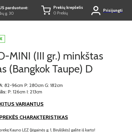
Prekių krepšelis
US parduotuvė:
Prisijungti
0 Prekių
ų g. 30
JE
MINI (III gr.) minkštas
s (Bangkok Taupe) D
A: 82-96cm P: 280cm G: 182cm
is:
P: 126cm I: 213cm
KITUS VARIANTUS
 PREKĖS CHARAKTERISTIKAS
prekę Kauno LEZ (Jėgainės g. 1, Biruliškės) galite iš karto!