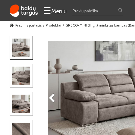
☰
Meniu
Pradinis puslapis
Produktai
GRECO-MINI (III gr.) minkštas kampas (Ba