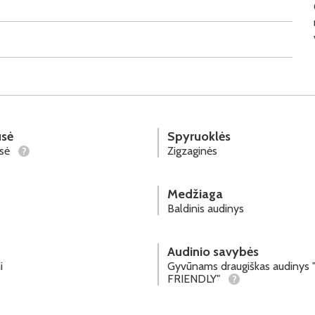
sė
Spyruoklės
usė
Zigzaginės
?
Medžiaga
Baldinis audinys
Audinio savybės
i
Gyvūnams draugiškas audinys 
FRIENDLY"
?