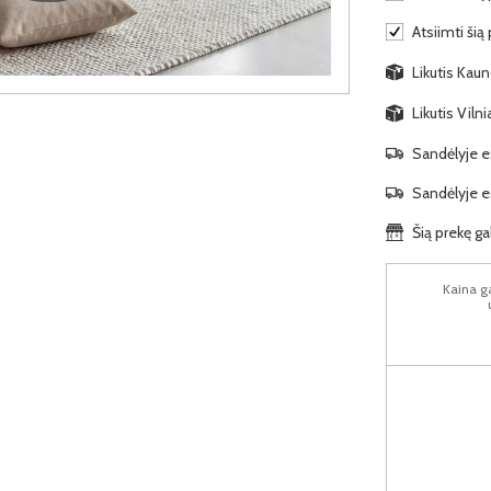
Atsiimti šią
Likutis Kaun
Likutis Viln
Sandėlyje es
Sandėlyje es
Šią prekę ga
Kaina ga