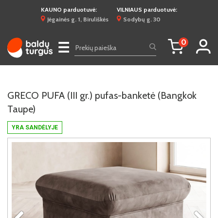
KAUNO parduotuvė:
VILNIAUS parduotuvė:
Jėgainės g. 1, Biruliškės
Sodybų g. 30
0
☰
GRECO PUFA (III gr.) pufas-banketė (Bangkok
Taupe)
YRA SANDĖLYJE