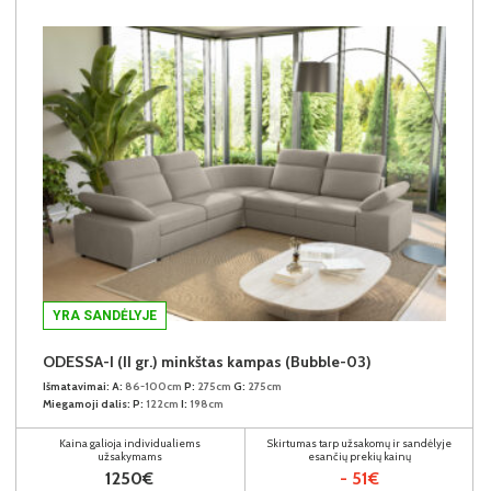
YRA SANDĖLYJE
ODESSA-I (II gr.) minkštas kampas (Bubble-03)
Išmatavimai:
A:
86-100cm
P:
275cm
G:
275cm
Miegamoji dalis:
P:
122cm
I:
198cm
Kaina galioja individualiems
Skirtumas tarp užsakomų ir sandėlyje
užsakymams
esančių prekių kainų
1250€
- 51€