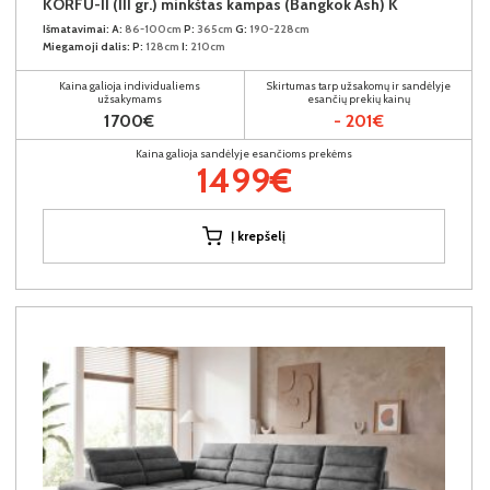
KORFU-II (III gr.) minkštas kampas (Bangkok Ash) K
Išmatavimai:
A:
86-100cm
P:
365cm
G:
190-228cm
Miegamoji dalis:
P:
128cm
I:
210cm
Kaina galioja individualiems
Skirtumas tarp užsakomų ir sandėlyje
užsakymams
esančių prekių kainų
1700€
- 201€
Kaina galioja sandėlyje esančioms prekėms
1499€
Į krepšelį