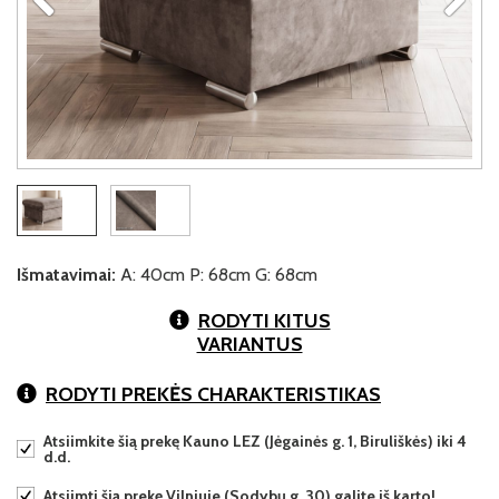
Išmatavimai:
A: 40cm P: 68cm G: 68cm
RODYTI KITUS
VARIANTUS
RODYTI PREKĖS CHARAKTERISTIKAS
Atsiimkite šią prekę Kauno LEZ (Jėgainės g. 1, Biruliškės) iki 4
d.d.
Atsiimti šią prekę Vilniuje (Sodybų g. 30) galite iš karto!