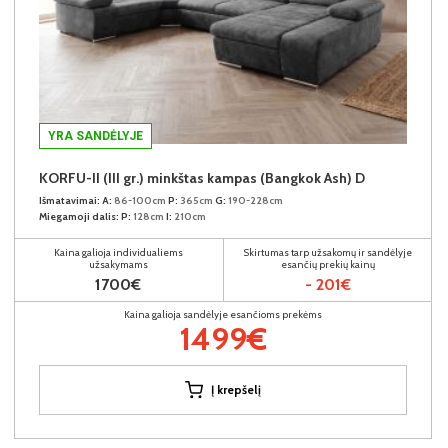
YRA SANDĖLYJE
KORFU-II (III gr.) minkštas kampas (Bangkok Ash) D
Išmatavimai:
A:
86-100cm
P:
365cm
G:
190-228cm
Miegamoji dalis:
P:
128cm
I:
210cm
Kaina galioja individualiems
Skirtumas tarp užsakomų ir sandėlyje
užsakymams
esančių prekių kainų
1700€
- 201€
Kaina galioja sandėlyje esančioms prekėms
1499€
Į krepšelį