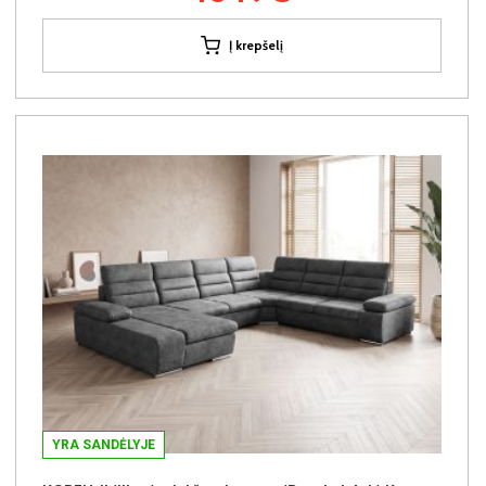
Į krepšelį
YRA SANDĖLYJE