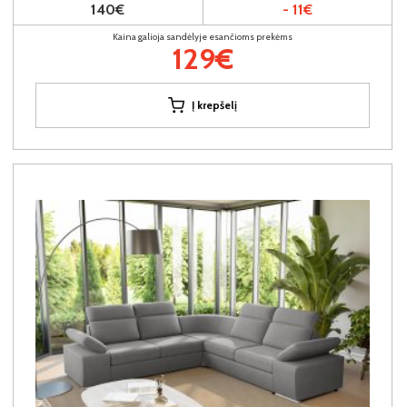
140€
- 11€
Kaina galioja sandėlyje esančioms prekėms
129€
Į krepšelį