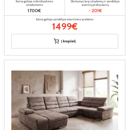
Kaina galioja individualiems
Skirtumas tarp užsakomų ir sandėlyje
užsakymams
esančių prekių kainų
1700€
- 201€
Kaina galioja sandėlyje esančioms prekėms
1499€
Į krepšelį