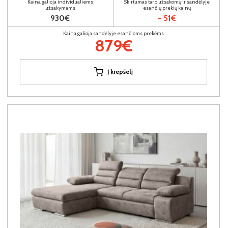
Kaina galioja individualiems
Skirtumas tarp užsakomų ir sandėlyje
užsakymams
esančių prekių kainų
930€
- 51€
Kaina galioja sandėlyje esančioms prekėms
879€
Į krepšelį