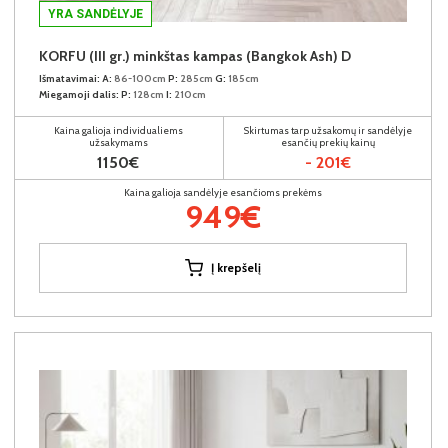
YRA SANDĖLYJE
KORFU (III gr.) minkštas kampas (Bangkok Ash) D
Išmatavimai:
A:
86-100cm
P:
285cm
G:
185cm
Miegamoji dalis:
P:
128cm
I:
210cm
Kaina galioja individualiems
Skirtumas tarp užsakomų ir sandėlyje
užsakymams
esančių prekių kainų
1150€
- 201€
Kaina galioja sandėlyje esančioms prekėms
949€
Į krepšelį