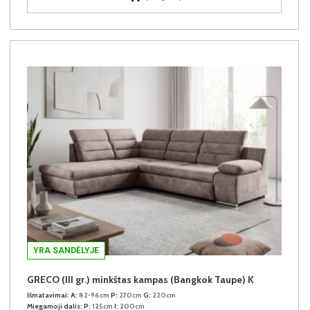
YRA SANDĖLYJE
GRECO (III gr.) minkštas kampas (Bangkok Taupe) K
Išmatavimai:
A:
82-96cm
P:
270cm
G:
220cm
Miegamoji dalis:
P:
125cm
I:
200cm