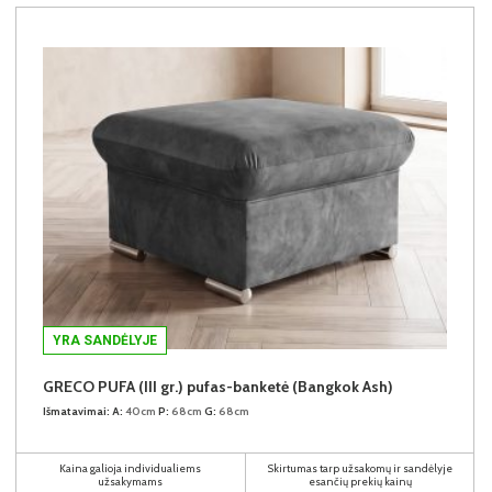
YRA SANDĖLYJE
GRECO PUFA (III gr.) pufas-banketė (Bangkok Ash)
Išmatavimai:
A:
40cm
P:
68cm
G:
68cm
Kaina galioja individualiems
Skirtumas tarp užsakomų ir sandėlyje
užsakymams
esančių prekių kainų