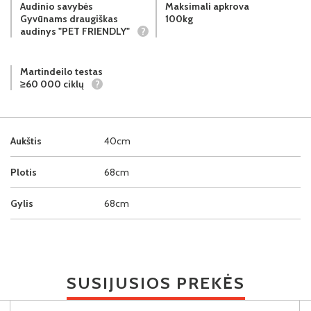
Audinio savybės
Maksimali apkrova
Gyvūnams draugiškas
100kg
audinys "PET FRIENDLY"
?
Martindeilo testas
≥60 000 ciklų
?
Aukštis
40cm
Plotis
68cm
Gylis
68cm
SUSIJUSIOS PREKĖS