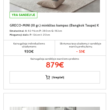
YRA SANDĖLYJE
GRECO-MINI (III gr.) minkštas kampas (Bangkok Taupe) K
Išmatavimai:
A:
82-96cm
P:
280cm
G:
182cm
Miegamoji dalis:
P:
126cm
I:
213cm
Kaina galioja individualiems
Skirtumas tarp užsakomų ir sandėlyje
užsakymams
esančių prekių kainų
930€
- 51€
Kaina galioja sandėlyje esančioms prekėms
879€
Į krepšelį