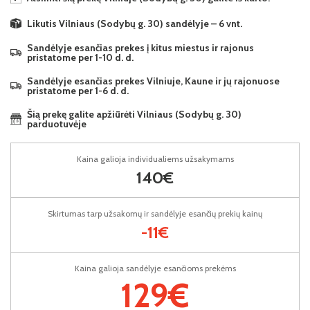
Likutis Vilniaus (Sodybų g. 30) sandėlyje – 6 vnt.
Sandėlyje esančias prekes į kitus miestus ir rajonus
pristatome per 1-10 d. d.
Sandėlyje esančias prekes Vilniuje, Kaune ir jų rajonuose
pristatome per 1-6 d. d.
Šią prekę galite apžiūrėti Vilniaus (Sodybų g. 30)
parduotuvėje
Kaina galioja individualiems užsakymams
140€
Skirtumas tarp užsakomų ir sandėlyje esančių prekių kainų
-11€
Kaina galioja sandėlyje esančioms prekėms
129€