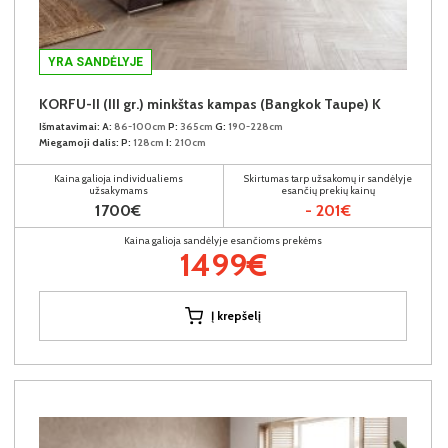
YRA SANDĖLYJE
KORFU-II (III gr.) minkštas kampas (Bangkok Taupe) K
Išmatavimai:
A:
86-100cm
P:
365cm
G:
190-228cm
Miegamoji dalis:
P:
128cm
I:
210cm
Kaina galioja individualiems
Skirtumas tarp užsakomų ir sandėlyje
užsakymams
esančių prekių kainų
1700€
- 201€
Kaina galioja sandėlyje esančioms prekėms
1499€
Į krepšelį