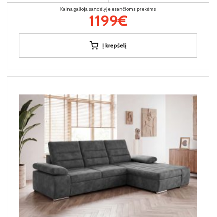
Kaina galioja sandėlyje esančioms prekėms
1199€
Į krepšelį