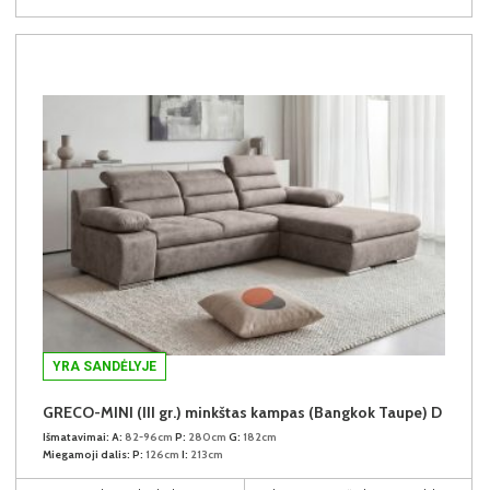
YRA SANDĖLYJE
GRECO-MINI (III gr.) minkštas kampas (Bangkok Taupe) D
Išmatavimai:
A:
82-96cm
P:
280cm
G:
182cm
Miegamoji dalis:
P:
126cm
I:
213cm