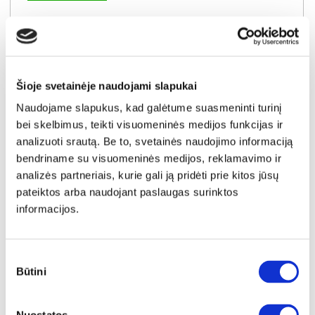
GRECO (III gr.) minkštas kampas (Bangkok Ash) D
Išmatavimai:
A:
82-96cm
P:
270cm
G:
220cm
Miegamoji dalis:
P:
125cm
I:
200cm
Kaina galioja individualiems
Skirtumas tarp užsakomų ir sandėlyje
užsakymams
esančių prekių kainų
Šioje svetainėje naudojami slapukai
1200€
- 101€
Naudojame slapukus, kad galėtume suasmeninti turinį
Kaina galioja sandėlyje esančioms prekėms
bei skelbimus, teikti visuomeninės medijos funkcijas ir
1099€
analizuoti srautą. Be to, svetainės naudojimo informaciją
bendriname su visuomeninės medijos, reklamavimo ir
Į krepšelį
analizės partneriais, kurie gali ją pridėti prie kitos jūsų
pateiktos arba naudojant paslaugas surinktos
informacijos.
Sutikimo
Būtini
pasirinkimas