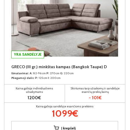
YRA SANDĖLYJE
GRECO (III gr.) minkštas kampas (Bangkok Taupe) D
Išmatavimai:
A:
82-96cm
P:
270cm
G:
220cm
Miegamoji dalis:
P:
125cm
I:
200cm
Kaina galioja individualiems
Skirtumas tarp užsakomų ir sandėlyje
užsakymams
esančių prekių kainų
1200€
- 101€
Kaina galioja sandėlyje esančioms prekėms
1099€
Į krepšelį