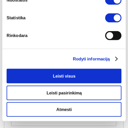
Nuostatos
Statistika
Rinkodara
YRA SANDĖLYJE
GRECO (III gr.) minkštas kampas (Bangkok Ash) K
Rodyti informaciją
Išmatavimai:
A:
82-96cm
P:
270cm
G:
220cm
Miegamoji dalis:
P:
125cm
I:
200cm
Leisti visus
Kaina galioja individualiems
Skirtumas tarp užsakomų ir sandėlyje
užsakymams
esančių prekių kainų
1200€
- 101€
Leisti pasirinkimą
Kaina galioja sandėlyje esančioms prekėms
1099€
Atmesti
Į krepšelį