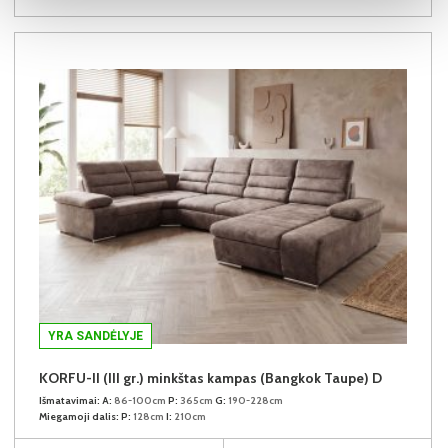
YRA SANDĖLYJE
KORFU-II (III gr.) minkštas kampas (Bangkok Taupe) D
Išmatavimai:
A:
86-100cm
P:
365cm
G:
190-228cm
Miegamoji dalis:
P:
128cm
I:
210cm