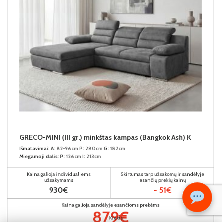
GRECO-MINI (III gr.) minkštas kampas (Bangkok Ash) K
Išmatavimai:
A:
82-96cm
P:
280cm
G:
182cm
Miegamoji dalis:
P:
126cm
I:
213cm
Kaina galioja individualiems
Skirtumas tarp užsakomų ir sandėlyje
užsakymams
esančių prekių kainų
930€
- 51€
Kaina galioja sandėlyje esančioms prekėms
879€
Kiekis: