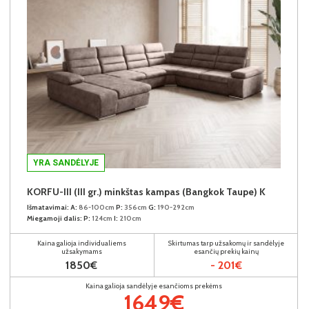
YRA SANDĖLYJE
KORFU-III (III gr.) minkštas kampas (Bangkok Taupe) K
Išmatavimai:
A:
86-100cm
P:
356cm
G:
190-292cm
Miegamoji dalis:
P:
124cm
I:
210cm
Kaina galioja individualiems
Skirtumas tarp užsakomų ir sandėlyje
užsakymams
esančių prekių kainų
1850€
- 201€
Kaina galioja sandėlyje esančioms prekėms
1649€