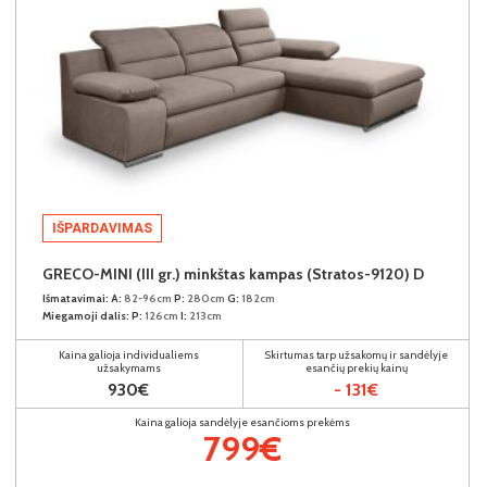
IŠPARDAVIMAS
GRECO-MINI (III gr.) minkštas kampas (Stratos-9120) D
Išmatavimai:
A:
82-96cm
P:
280cm
G:
182cm
Miegamoji dalis:
P:
126cm
I:
213cm
Kaina galioja individualiems
Skirtumas tarp užsakomų ir sandėlyje
užsakymams
esančių prekių kainų
930€
- 131€
Kaina galioja sandėlyje esančioms prekėms
799€