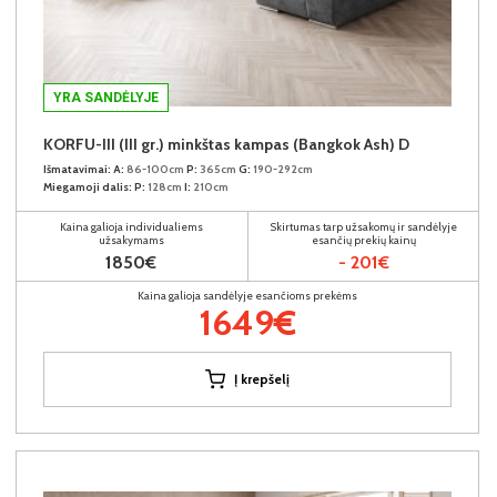
YRA SANDĖLYJE
KORFU-III (III gr.) minkštas kampas (Bangkok Ash) D
Išmatavimai:
A:
86-100cm
P:
365cm
G:
190-292cm
Miegamoji dalis:
P:
128cm
I:
210cm
Kaina galioja individualiems
Skirtumas tarp užsakomų ir sandėlyje
užsakymams
esančių prekių kainų
1850€
- 201€
Kaina galioja sandėlyje esančioms prekėms
1649€
Į krepšelį