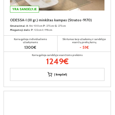
YRA SANDĖLYJE
ODESSA-I (III gr.) minkštas kampas (Stratos-9170)
Išmatavimai:
A:
86-100cm
P:
275cm
G:
275cm
Miegamoji dalis:
P:
122cm
I:
198cm
Kaina galioja individualiems
Skirtumas tarp užsakomų ir sandėlyje
užsakymams
esančių prekių kainų
1300€
- 51€
Kaina galioja sandėlyje esančioms prekėms
1249€
Į krepšelį