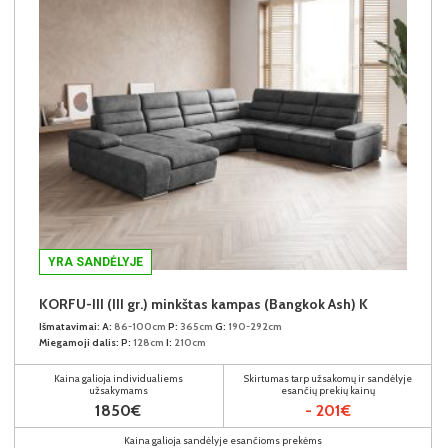
YRA SANDĖLYJE
KORFU-III (III gr.) minkštas kampas (Bangkok Ash) K
Išmatavimai:
A:
86-100cm
P:
365cm
G:
190-292cm
Miegamoji dalis:
P:
128cm
I:
210cm
Kaina galioja individualiems
Skirtumas tarp užsakomų ir sandėlyje
užsakymams
esančių prekių kainų
1850€
- 201€
Kaina galioja sandėlyje esančioms prekėms