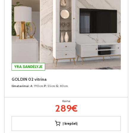
YRA SANDĖLYJE
GOLDIN 02 vitrina
Išmatavimai:
A:
190cm
P:
55cm
G:
40cm
Kaina:
289€
Į krepšelį