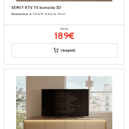
SEMI F RTV TV komoda 3D
Išmatavimai:
A:
54cm
P:
154cm
G:
40cm
Kaina:
189€
Į krepšelį