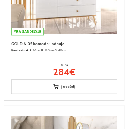
YRA SANDĖLYJE
GOLDIN 05 komoda-indauja
Išmatavimai:
A:
85cm
P:
120cm
G:
40cm
Kaina:
284€
Į krepšelį