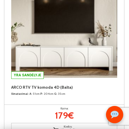
YRA SANDĖLYJE
ARCO RTV TV komoda 4D (Balta)
Išmatavimai:
A:
51cm
P:
204cm
G:
35cm
Kaina:
179€
Kiekis: