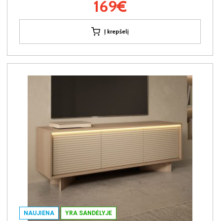
169€
Į krepšelį
NAUJIENA
YRA SANDĖLYJE