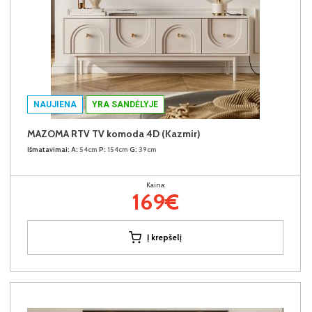
NAUJIENA
YRA SANDĖLYJE
MAZOMA RTV TV komoda 4D (Kazmir)
Išmatavimai:
A:
54cm
P:
154cm
G:
39cm
Kaina:
169€
Į krepšelį