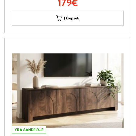
179€
Į krepšelį
YRA SANDĖLYJE