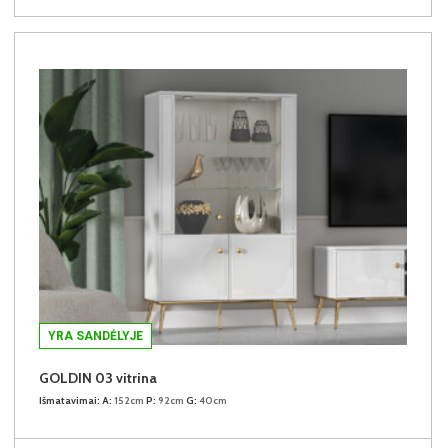
YRA SANDĖLYJE
GOLDIN 03 vitrina
Išmatavimai:
A:
152cm
P:
92cm
G:
40cm