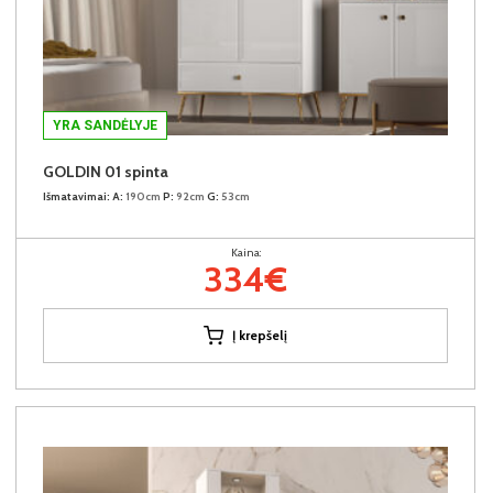
YRA SANDĖLYJE
GOLDIN 01 spinta
Išmatavimai:
A:
190cm
P:
92cm
G:
53cm
Kaina:
334€
Į krepšelį