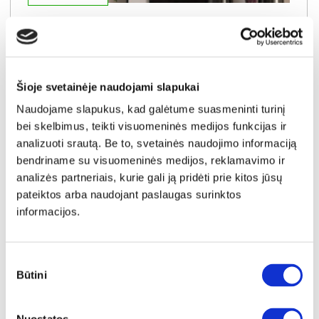
GOLDIN 09 pakabinama lentyna
Išmatavimai:
A:
23cm
P:
120cm
G:
22cm
Kaina:
Šioje svetainėje naudojami slapukai
54€
Naudojame slapukus, kad galėtume suasmeninti turinį
bei skelbimus, teikti visuomeninės medijos funkcijas ir
Į krepšelį
analizuoti srautą. Be to, svetainės naudojimo informaciją
bendriname su visuomeninės medijos, reklamavimo ir
analizės partneriais, kurie gali ją pridėti prie kitos jūsų
pateiktos arba naudojant paslaugas surinktos
informacijos.
Sutikimo
Būtini
pasirinkimas