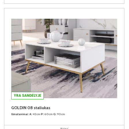
YRA SANDĖLYJE
GOLDIN 08 staliukas
Išmatavimai:
A:
42cm
P:
60cm
G:
90cm
Kaina: