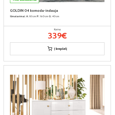
GOLDIN 04 komoda-indauja
Išmatavimai:
A:
85cm
P:
160cm
G:
40cm
Kaina:
339€
Į krepšelį