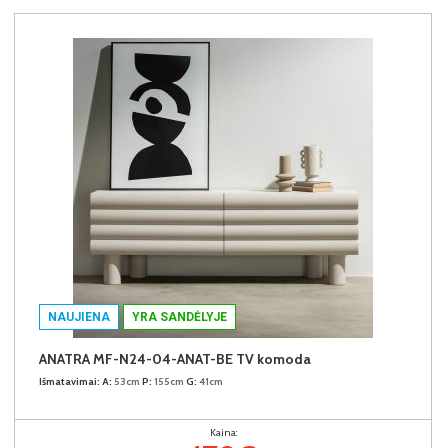
NAUJIENA
YRA SANDĖLYJE
ANATRA MF-N24-04-ANAT-BE TV komoda
Išmatavimai:
A:
53cm
P:
155cm
G:
41cm
Kaina: