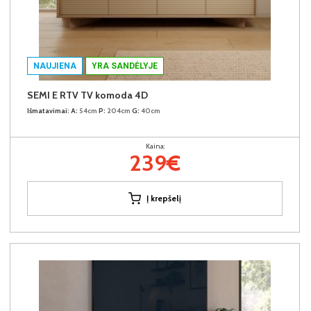
NAUJIENA
YRA SANDĖLYJE
SEMI E RTV TV komoda 4D
Išmatavimai:
A:
54cm
P:
204cm
G:
40cm
Kaina:
239€
Į krepšelį