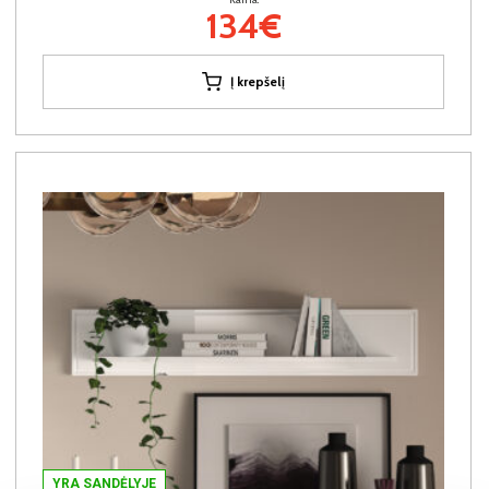
134€
Į krepšelį
YRA SANDĖLYJE