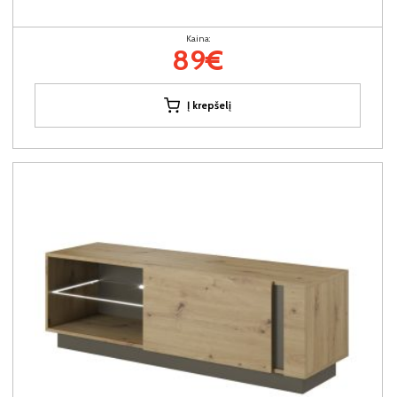
Kaina:
89€
Į krepšelį