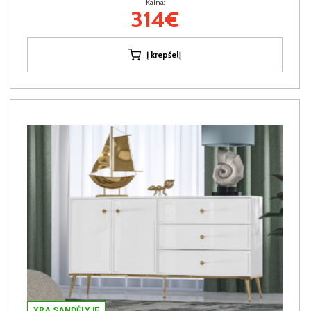
Kaina:
314€
Į krepšelį
YRA SANDĖLYJE