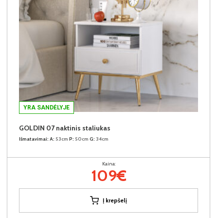
YRA SANDĖLYJE
GOLDIN 07 naktinis staliukas
Išmatavimai:
A:
53cm
P:
50cm
G:
34cm
Kaina:
109€
Į krepšelį