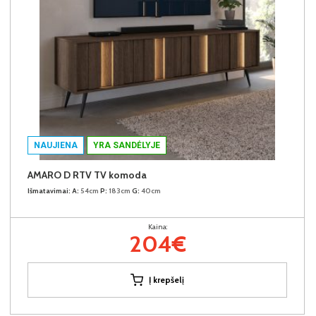
NAUJIENA
YRA SANDĖLYJE
AMARO D RTV TV komoda
Išmatavimai:
A:
54cm
P:
183cm
G:
40cm
Kaina:
204€
Į krepšelį