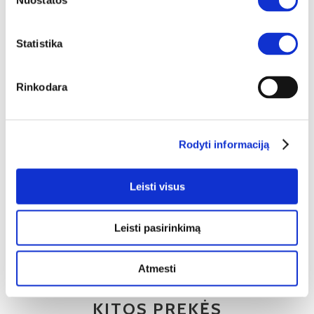
Nuostatos
Statistika
YRA SANDĖLYJE
Rinkodara
GOLDIN 10 kosmetinis staliukas-konsolė
Išmatavimai:
A:
79cm
P:
100cm
G:
40cm
Rodyti informaciją
Kaina:
139€
Leisti visus
Į krepšelį
Leisti pasirinkimą
Atmesti
KITOS PREKĖS