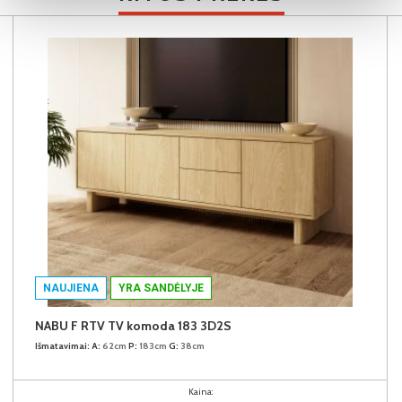
NAUJIENA
YRA SANDĖLYJE
NABU F RTV TV komoda 183 3D2S
Išmatavimai:
A:
62cm
P:
183cm
G:
38cm
Kaina: