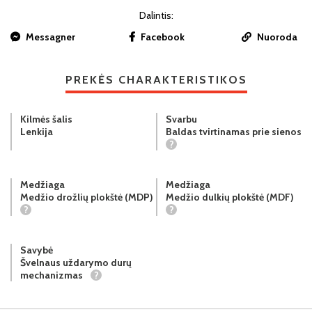
Dalintis:
Messagner
Facebook
Nuoroda
PREKĖS CHARAKTERISTIKOS
Kilmės šalis
Svarbu
Lenkija
Baldas tvirtinamas prie sienos
?
Medžiaga
Medžiaga
Medžio drožlių plokštė (MDP)
Medžio dulkių plokštė (MDF)
?
?
Savybė
Švelnaus uždarymo durų
mechanizmas
?