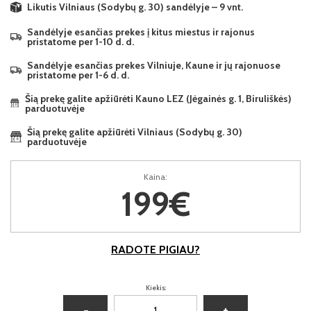
Likutis Vilniaus (Sodybų g. 30) sandėlyje – 9 vnt.
Sandėlyje esančias prekes į kitus miestus ir rajonus
pristatome per 1-10 d. d.
Sandėlyje esančias prekes Vilniuje, Kaune ir jų rajonuose
pristatome per 1-6 d. d.
Šią prekę galite apžiūrėti Kauno LEZ (Jėgainės g. 1, Biruliškės)
parduotuvėje
Šią prekę galite apžiūrėti Vilniaus (Sodybų g. 30)
parduotuvėje
Kaina:
199€
RADOTE PIGIAU?
Kiekis:
−
+