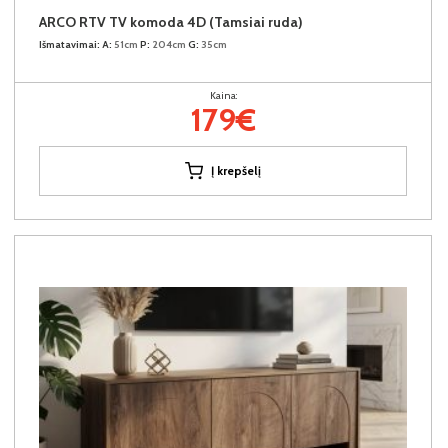
ARCO RTV TV komoda 4D (Tamsiai ruda)
Išmatavimai:
A:
51cm
P:
204cm
G:
35cm
Kaina:
179€
Į krepšelį