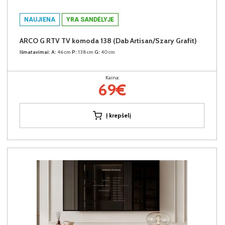
NAUJIENA
YRA SANDĖLYJE
ARCO G RTV TV komoda 138 (Dab Artisan/Szary Grafit)
Išmatavimai:
A:
46cm
P:
138cm
G:
40cm
Kaina:
69€
Į krepšelį