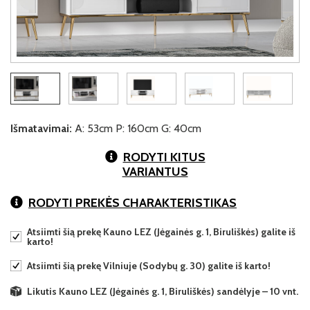
Išmatavimai:
A: 53cm P: 160cm G: 40cm
RODYTI KITUS
VARIANTUS
RODYTI PREKĖS CHARAKTERISTIKAS
Atsiimti šią prekę Kauno LEZ (Jėgainės g. 1, Biruliškės) galite iš
karto!
Atsiimti šią prekę Vilniuje (Sodybų g. 30) galite iš karto!
Likutis Kauno LEZ (Jėgainės g. 1, Biruliškės) sandėlyje – 10 vnt.