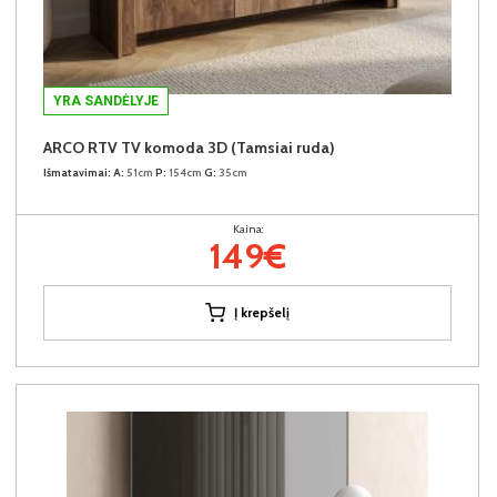
YRA SANDĖLYJE
ARCO RTV TV komoda 3D (Tamsiai ruda)
Išmatavimai:
A:
51cm
P:
154cm
G:
35cm
Kaina:
149€
Į krepšelį