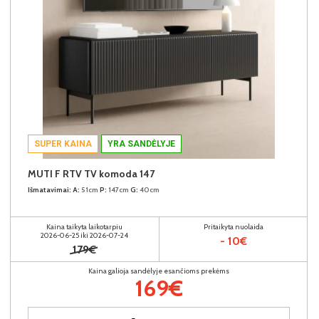
SUPER KAINA
YRA SANDĖLYJE
MUTI F RTV TV komoda 147
Išmatavimai:
A:
51cm
P:
147cm
G:
40cm
Kaina taikyta laikotarpiu
Pritaikyta nuolaida
2026-06-25 iki 2026-07-24
- 10€
179€
Kaina galioja sandėlyje esančioms prekėms
169€