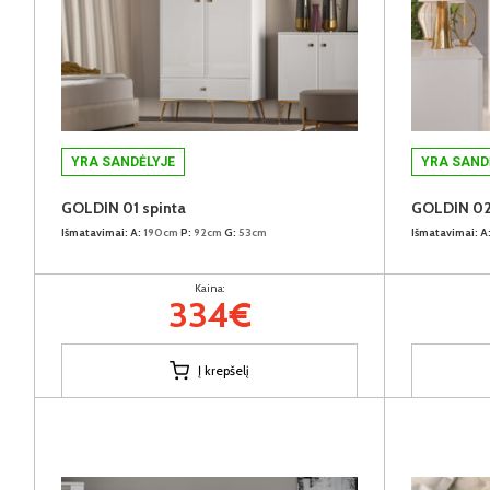
YRA SANDĖLYJE
YRA SAND
GOLDIN 01 spinta
GOLDIN 02 
Išmatavimai:
A:
190cm
P:
92cm
G:
53cm
Išmatavimai:
A
Kaina:
334€
Į krepšelį