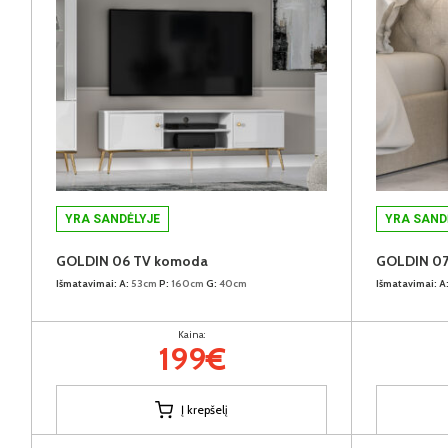
YRA SANDĖLYJE
YRA SAND
GOLDIN 06 TV komoda
GOLDIN 07 
Išmatavimai:
A:
53cm
P:
160cm
G:
40cm
Išmatavimai:
A
Kaina:
199€
Į krepšelį