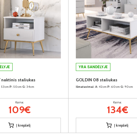
ĖLYJE
YRA SANDĖLYJE
naktinis staliukas
GOLDIN 08 staliukas
:
53cm
P:
50cm
G:
34cm
Išmatavimai:
A:
42cm
P:
60cm
G:
90cm
Kaina:
Kaina:
109€
134€
Į krepšelį
Į krepšelį