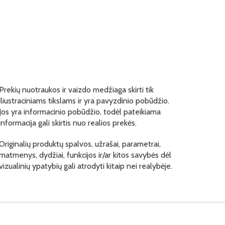
Prekių nuotraukos ir vaizdo medžiaga skirti tik
iliustraciniams tikslams ir yra pavyzdinio pobūdžio.
Jos yra informacinio pobūdžio, todėl pateikiama
informacija gali skirtis nuo realios prekės.
Originalių produktų spalvos, užrašai, parametrai,
matmenys, dydžiai, funkcijos ir/ar kitos savybės dėl
vizualinių ypatybių gali atrodyti kitaip nei realybėje.