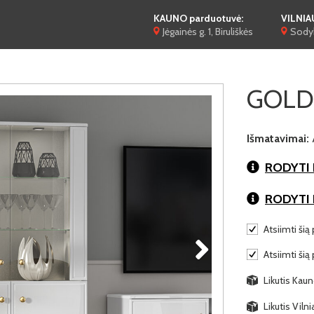
KAUNO parduotuvė:
VILNIA
Jėgainės g. 1, Biruliškės
Sodyb
GOLDI
Išmatavimai:
RODYTI 
RODYTI
Atsiimti šią 
Atsiimti šią
Likutis Kaun
Likutis Viln