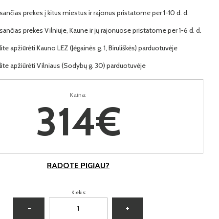
ančias prekes į kitus miestus ir rajonus pristatome per 1-10 d. d.
ančias prekes Vilniuje, Kaune ir jų rajonuose pristatome per 1-6 d. d.
lite apžiūrėti Kauno LEZ (Jėgainės g. 1, Biruliškės) parduotuvėje
lite apžiūrėti Vilniaus (Sodybų g. 30) parduotuvėje
Kaina:
314€
RADOTE PIGIAU?
Kiekis:
−
+