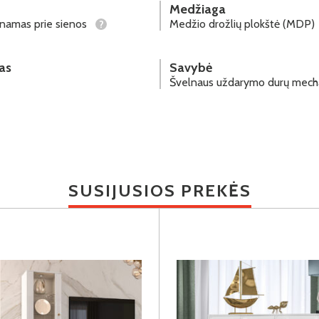
Medžiaga
tinamas prie sienos
Medžio drožlių plokštė (MDP)
?
as
Savybė
Švelnaus uždarymo durų mec
SUSIJUSIOS PREKĖS