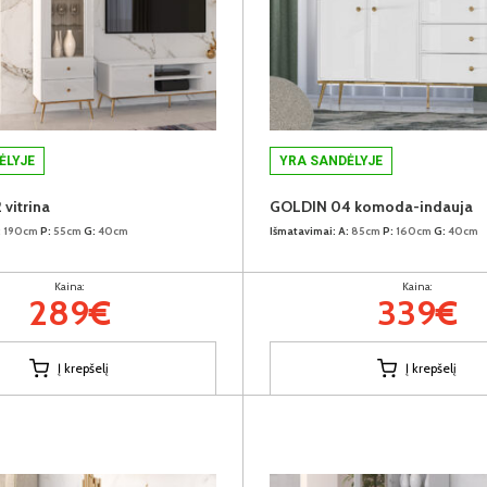
ĖLYJE
YRA SANDĖLYJE
vitrina
GOLDIN 04 komoda-indauja
:
190cm
P:
55cm
G:
40cm
Išmatavimai:
A:
85cm
P:
160cm
G:
40cm
Kaina:
Kaina:
289€
339€
Į krepšelį
Į krepšelį