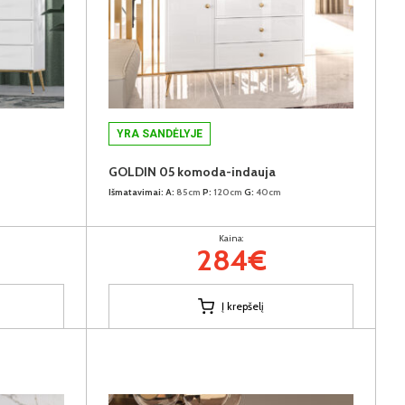
YRA SANDĖLYJE
GOLDIN 05 komoda-indauja
Išmatavimai:
A:
85cm
P:
120cm
G:
40cm
Kaina:
284€
Į krepšelį