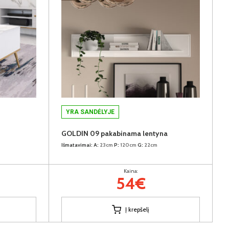
YRA SANDĖLYJE
GOLDIN 09 pakabinama lentyna
Išmatavimai:
A:
23cm
P:
120cm
G:
22cm
Kaina:
54€
Į krepšelį