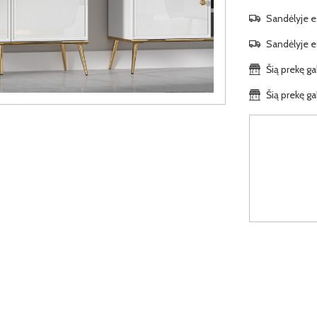
Sandėlyje es
Sandėlyje es
Šią prekę ga
Šią prekę ga