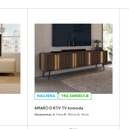
NAUJIENA
YRA SANDĖLYJE
AMARO D RTV TV komoda
Išmatavimai:
A:
54cm
P:
183cm
G:
40cm