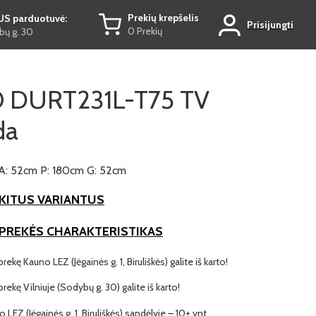
Prekių krepšelis
US parduotuvė:
Prisijungti
0 Prekių
ų g. 30
 DURT231L-T75 TV
da
A: 52cm P: 180cm G: 52cm
KITUS VARIANTUS
 PREKĖS CHARAKTERISTIKAS
prekę Kauno LEZ (Jėgainės g. 1, Biruliškės) galite iš karto!
 prekę Vilniuje (Sodybų g. 30) galite iš karto!
o LEZ (Jėgainės g. 1, Biruliškės) sandėlyje – 10+ vnt.