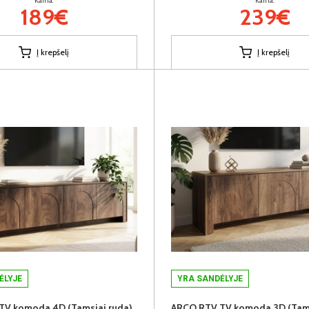
Kaina:
Kaina:
189€
239€
Į krepšelį
Į krepšelį
ĖLYJE
YRA SANDĖLYJE
TV komoda 4D (Tamsiai ruda)
ARCO RTV TV komoda 3D (Tams