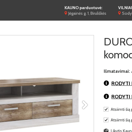
KAUNO parduotuvė:
VILNIA
Jėgainės g. 1, Biruliškės
Sodyb
DURO
komo
Išmatavimai:
RODYTI 
RODYTI
Atsiimti šią 
Atsiimti šią
Likutis Kaun