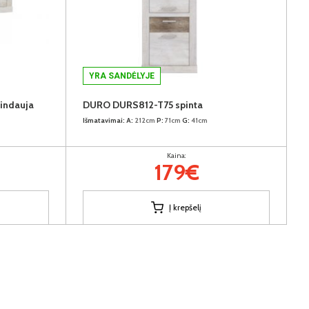
YRA SANDĖLYJE
indauja
DURO DURS812-T75 spinta
Išmatavimai:
A:
212cm
P:
71cm
G:
41cm
Kaina:
179€
Į krepšelį