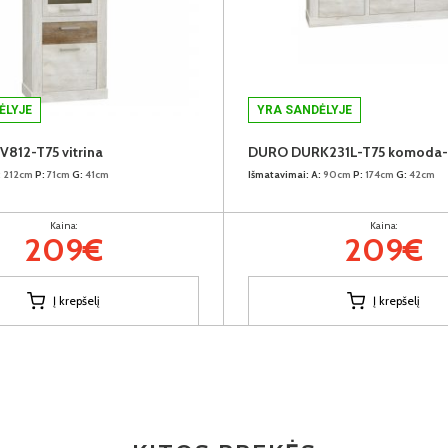
ĖLYJE
YRA SANDĖLYJE
812-T75 vitrina
DURO DURK231L-T75 komoda-
:
212cm
P:
71cm
G:
41cm
Išmatavimai:
A:
90cm
P:
174cm
G:
42cm
Kaina:
Kaina:
209€
209€
Į krepšelį
Į krepšelį