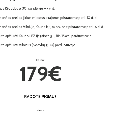
iaus (Sodybų g. 30) sandėlyje – 7 vnt.
ančias prekes į kitus miestus ir rajonus pristatome per 1-10 d. d.
ančias prekes Vilniuje, Kaune ir jų rajonuose pristatome per 1-6 d. d.
lite apžiūrėti Kauno LEZ (Jėgainės g. 1, Biruliškės) parduotuvėje
lite apžiūrėti Vilniaus (Sodybų g. 30) parduotuvėje
Kaina:
179€
RADOTE PIGIAU?
Kiekis: