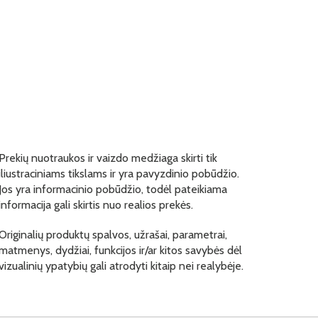
Prekių nuotraukos ir vaizdo medžiaga skirti tik
iliustraciniams tikslams ir yra pavyzdinio pobūdžio.
Jos yra informacinio pobūdžio, todėl pateikiama
informacija gali skirtis nuo realios prekės.
Originalių produktų spalvos, užrašai, parametrai,
matmenys, dydžiai, funkcijos ir/ar kitos savybės dėl
vizualinių ypatybių gali atrodyti kitaip nei realybėje.