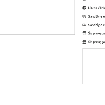
Likutis Viln
Sandėlyje es
Sandėlyje es
Šią prekę ga
Šią prekę ga