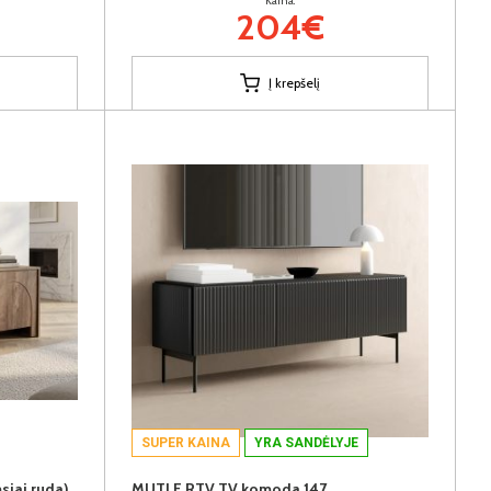
Kaina:
204€
Į krepšelį
SUPER KAINA
YRA SANDĖLYJE
iai ruda)
MUTI F RTV TV komoda 147