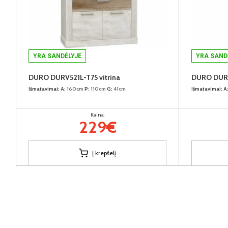
YRA SANDĖLYJE
YRA SAND
DURO DURV521L-T75 vitrina
DURO DURV
Išmatavimai:
A:
160cm
P:
110cm
G:
41cm
Išmatavimai:
A
Kaina:
229€
Į krepšelį