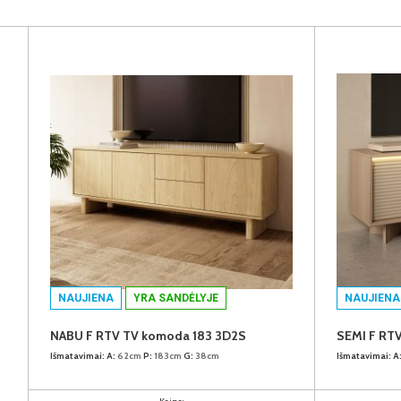
NAUJIENA
YRA SANDĖLYJE
NAUJIENA
NABU F RTV TV komoda 183 3D2S
SEMI F RT
Išmatavimai:
A:
62cm
P:
183cm
G:
38cm
Išmatavimai:
A