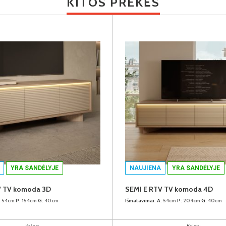
KITOS PREKĖS
YRA SANDĖLYJE
NAUJIENA
YRA SANDĖLYJE
V TV komoda 3D
SEMI E RTV TV komoda 4D
:
54cm
P:
154cm
G:
40cm
Išmatavimai:
A:
54cm
P:
204cm
G:
40cm