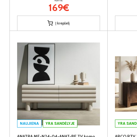
Kaina:
169€
Į krepšelį
NAUJIENA
YRA SANDĖLYJE
YRA SAND
ANATRA MF-N24-04-ANAT-BE TV komoda
ARCO RTV 